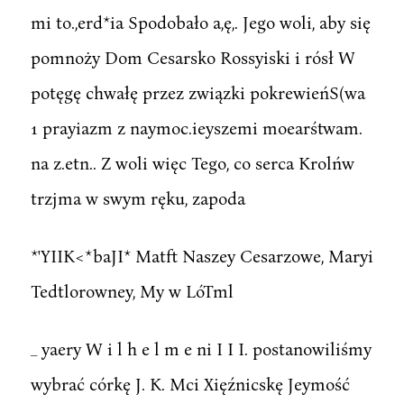
mi to.,erd*ia Spodobało a,ę,. Jego woli, aby się
pomnoży Dom Cesarsko Rossyiski i rósł W
potęgę chwałę przez związki pokrewieńS(wa
1 prayiazm z naymoc.ieyszemi moearśtwam.
na z.etn.. Z woli więc Tego, co serca Krolńw
trzjma w swym ręku, zapoda
*'YIIK<*baJI* Matft Naszey Cesarzowe, Maryi
Tedtlorowney, My w LóTml
_ yaery W i l h e l m e ni I I I. postanowiliśmy
wybrać córkę J. K. Mci Xięźnicskę Jeymość