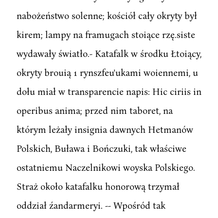
nabożeństwo solenne; kościół cały okryty był
kirem; lampy na framugach stoiące rzę.siste
wydawały światło.- Katafalk w środku Łtoiący,
okryty brouią 1 rynszfeu'ukami woiennemi, u
dołu miał w transparencie napis: Hic ciriis in
operibus anima; przed nim taboret, na
którym leżały insignia dawnych Hetmanów
Polskich, Buława i Bończuki, tak właściwe
ostatniemu Naczelnikowi woyska Polskiego.
Straż około katafalku honorową trzymał
oddział źandarmeryi. -- Wpośród tak