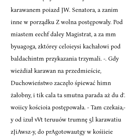
karawanem poiazd JW. Senatora, a zanim
inne w porządku Z wolna postępowały. Pod
miastem eechf daley Magistrat, a za mm
byuagoga, zktórey celoieysi kachałowi pod
baldachintm przykazania trzymali. -. Gdy
wieżdiał karawan na przedmieście,
Duchowieństwo zaczęło śpiewać himn
żałobny, i tik cala ta smutna parada aż du d'.
woiicy kościoia postępowała. - Tam czekaia,-
y od izuł vVt teruuów trumnę 5l karawatiu
zJiAwsz-y, do prAgotowautgy w kośiieie