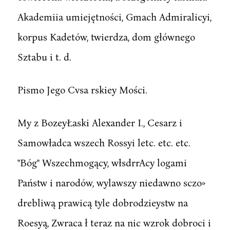
Akademiia umiejętności, Gmach Admiralicyi,
korpus Kadetów, twierdza, dom głównego
Sztabu i t. d.
Pismo Jego Cvsa rskiey Mości.
My z BozeyŁaski Alexander I., Cesarz i
Samowładca wszech Rossyi letc. etc. etc.
"Bóg" Wszechmogący, włsdrrAcy logami
Państw i narodów, wylawszy niedawno sczo»
drebliwą prawicą tyle dobrodzieystw na
Roesyą, Zwraca ł teraz na nic wzrok dobroci i