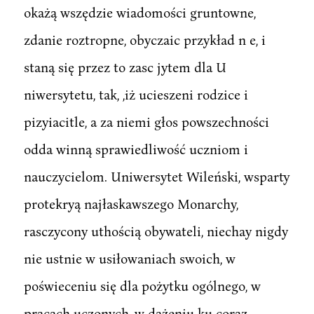
okażą wszędzie wiadomości gruntowne,
zdanie roztropne, obyczaic przykład n e, i
staną się przez to zasc jytem dla U
niwersytetu, tak, ,iż ucieszeni rodzice i
pizyiacitle, a za niemi głos powszechności
odda winną sprawiedliwość uczniom i
nauczycielom. Uniwersytet Wileński, wsparty
protekryą najłaskawszego Monarchy,
rasczycony uthością obywateli, niechay nigdy
nie ustnie w usiłowaniach swoich, w
poświeceniu się dla pożytku ogólnego, w
pracach uczonych, w dążeniu ku coraz