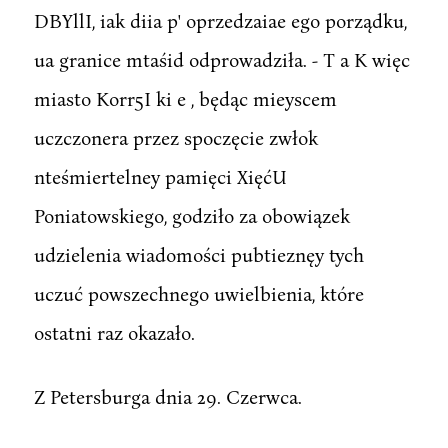
DBYllI, iak diia p' oprzedzaiae ego porządku,
ua granice mtaśid odprowadziła. - T a K więc
miasto Korr5I ki e , będąc mieyscem
uczczonera przez spoczęcie zwłok
nteśmiertelney pamięci XięćU
Poniatowskiego, godziło za obowiązek
udzielenia wiadomości pubtieznęy tych
uczuć powszechnego uwielbienia, które
ostatni raz okazało.
Z Petersburga dnia 29. Czerwca.