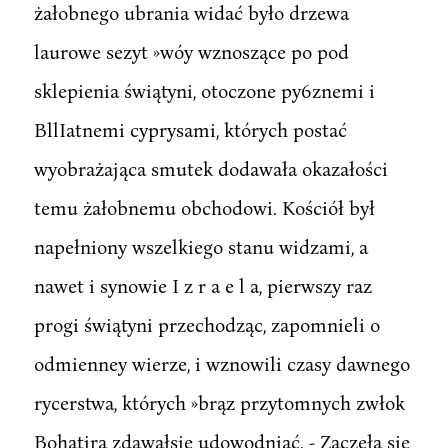
żałobnego ubrania widać było drzewa
laurowe sezyt »wóy wznoszące po pod
sklepienia świątyni, otoczone py6znemi i
BllIatnemi cyprysami, których postać
wyobrażająca smutek dodawała okazałości
temu żałobnemu obchodowi. Kościół był
napełniony wszelkiego stanu widzami, a
nawet i synowie I z r a e l a, pierwszy raz
progi świątyni przechodząc, zapomnieli o
odmienney wierze, i wznowili czasy dawnego
rycerstwa, których »brąz przytomnych zwłok
Bohatjra zdawałsię udowodniać. - Zaczęła się