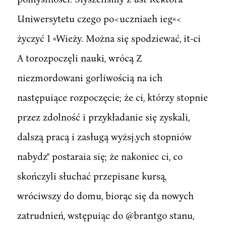
Uniwersytetu czego po<uczniaeh ieg«<
życzyć I «Wieży. Można się spodziewać, it-ci
A torozpoczęli nauki, wrócą Z
niezmordowani gorliwością na ich
następuiące rozpoczęcie; że ci, którzy stopnie
przez zdolność i przykładanie się zyskali,
dalszą pracą i zasługą wyżsj.ych stopniów
nabydz" postaraia się; że nakoniec ci, co
skończyli słuchać przepisane kursą,
wróciwszy do domu, biorąc się da nowych
zatrudnień, wstępuiąc do @brantgo stanu,