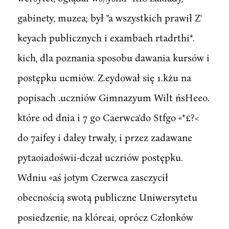
gabinety, muzea; był "a wszystkich prawił Z'
keyach publicznych i exambaeh rtadrthi*.
kich, dla poznania sposobu dawania kursów i
postępku ucmiów. Z.eydował się 1.kżu na
popisach .uczniów Gimnazyum Wilt ńsHeeo.
które od dnia i 7 go Caerwca'do Stfgo «*£?<
do 7aifey i dałey trwały, i przez zadawane
pytaoiadoświi-dczał uczriów postępku.
Wdniu «aś jotym Czerwca zasczycił
obecnością swotą publiczne Uniwersytetu
posiedzenie, na klóreai, oprócz Członków