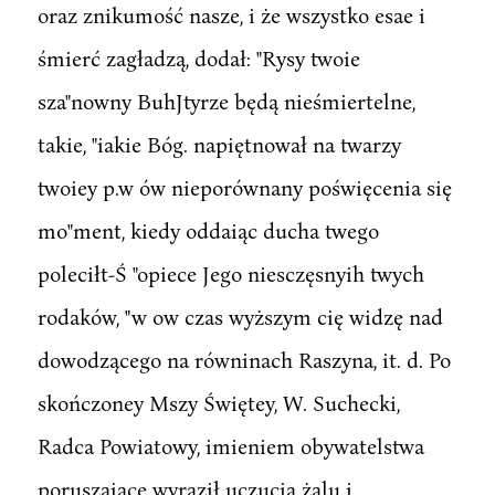
oraz znikumość nasze, i że wszystko esae i
śmierć zagładzą, dodał: "Rysy twoie
sza"nowny BuhJtyrze będą nieśmiertelne,
takie, "iakie Bóg. napiętnował na twarzy
twoiey p.w ów nieporównany poświęcenia się
mo"ment, kiedy oddaiąc ducha twego
poleciłt-Ś "opiece Jego niesczęsnyih twych
rodaków, "w ow czas wyższym cię widzę nad
dowodzącego na równinach Raszyna, it. d. Po
skończoney Mszy Świętey, W. Suchecki,
Radca Powiatowy, imieniem obywatelstwa
poruszające wyraził uczucia żalu i