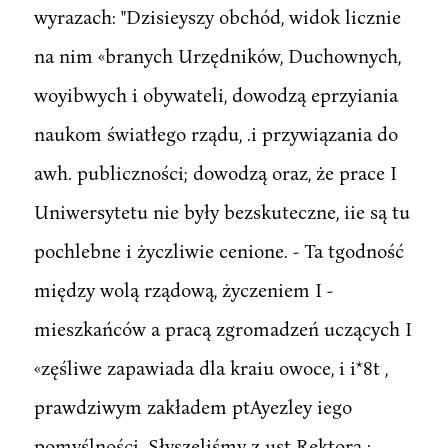
wyrazach: "Dzisieyszy obchód, widok licznie
na nim «branych Urzędników, Duchownych,
woyibwych i obywateli, dowodzą eprzyiania
naukom światłego rządu, .i przywiązania do
awh. publiczności; dowodzą oraz, że prace I
Uniwersytetu nie były bezskuteczne, iie są tu
pochlebne i życzliwie cenione. - Ta tgodność
między wolą rządową, życzeniem I -
mieszkańców a pracą zgromadzeń uczących I
«zęśliwe zapawiada dla kraiu owoce, i i*8t ,
prawdziwym zakładem ptAyezley iego
pomyślności. Słyszeliśmy z ust Rektora ·