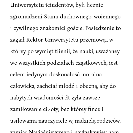
Uniwersytetu ieiudentów, byli licznie
zgromadzeni Stanu duchownego, woiennego
i cywilnego znakomici goście. Posiedzenie to
zagaił Rektor Uniwersytetu przemową., w
którey po wymięt tiienii, że nauki, uważaney
we wszystkich podziałach cząstkowych, iest
celem iedynym doskonałość moralna
człowieka, zachciał mlodź 1 obecną, aby do
nabytych wiadomości .łt żyła zawsze
zamiłowanie ci>oty, bez którey fince i
usiłowania nauczyciele w, nadzielą rodziców,
zamiar Nayiaśnieyszego i nayłaskawiey nam