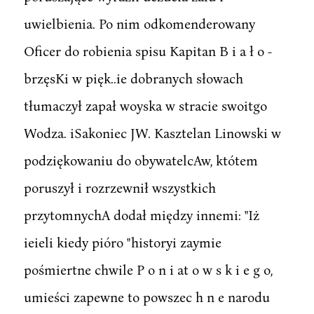
uwielbienia. Po nim odkomenderowany
Oficer do robienia spisu Kapitan B i a ł o -
brzęsKi w pięk..ie dobranych słowach
tłumaczył zapał woyska w stracie swoitgo
Wodza. iSakoniec JW. Kasztelan Linowski w
podziękowaniu do obywatelcAw, któtem
poruszył i rozrzewnił wszystkich
przytomnychA dodał między innemi: "Iż
ieieli kiedy pióro "historyi zaymie
pośmiertne chwile P o n i at o w s k i e g o,
umieści zapewne to powszec h n e narodu