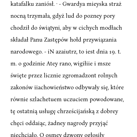
katafalku zaniósł. · - Gwardya mieyska straż
nocną trzymała, gdyż lud do pozney pory
chodził do świątyni, aby w cichych modłach
składał Panu Zastępów hołd przywiązania
narodowego. - iN azaiutrz, to iest dnia 19. t.
m. o godzinie Atey rano, wigiłiie i msze
święte przez licznie zgromadzont rolnych
zakonów iiachowieństwo odbywały się, które
równie szlachetuem uczuciem powodowane,
tę ostatnią usługę chrześcijańską z dobrey
chęci oddaiąc, żadney nagrody przyjąć
niechciało. O osmey dzwony ogłosiły