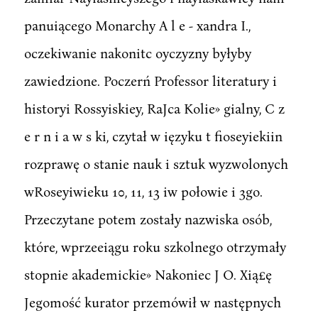
panuiącego Monarchy A l e - xandra I.,
oczekiwanie nakonitc oyczyzny byłyby
zawiedzione. Poczerń Professor literatury i
historyi Rossyiskiey, RaJca Kolie» gialny, C z
e r n i a w s ki, czytał w ięzyku t fioseyiekiin
rozprawę o stanie nauk i sztuk wyzwolonych
wRoseyiwieku 10, 11, 13 iw połowie i 3go.
Przeczytane potem zostały nazwiska osób,
które, wprzeeiągu roku szkolnego otrzymały
stopnie akademickie» Nakoniec J O. Xią£ę
Jegomość kurator przemówił w następnych