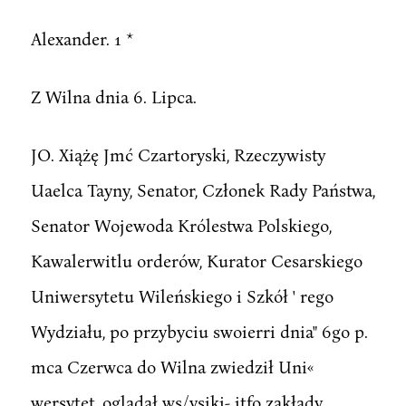
Alexander. 1 *
Z Wilna dnia 6. Lipca.
JO. Xiążę Jmć Czartoryski, Rzeczywisty
Uaelca Tayny, Senator, Członek Rady Państwa,
Senator Wojewoda Królestwa Polskiego,
Kawalerwitlu orderów, Kurator Cesarskiego
Uniwersytetu Wileńskiego i Szkół ' rego
Wydziału, po przybyciu swoierri dnia" 6go p.
mca Czerwca do Wilna zwiedził Uni«
wersytet, oglądał ws/.ysiki- itfo zakłady,