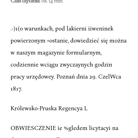
Czas czytania
: ok. 14 min.
.-)1(o warunkach, pod lakierni iiweninek
powierzonym «ostanie, dowiedzieć się można
w naszym magazynie formularnym,
codziennie wciągu zwyczaynych godzin
pracy urzędowey. Poznań dnia 29. CzelWca
1817.
Królewsko-Pruska Regencya L
OBWIESCZENIE ie %gledem licytacyi na