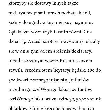
którzyby się dostawy innych także
materyałów piśmiennych podiąć chcieli,
żeśmy do ugody w tey mierze z naymniey
źądaiącym wyzn czyli termin również na
dzień 15. Września 1817-» i wzywamy ich, aby
się w dniu tym celem złożenia deklaracyi
przed rzeczonym wzwyż Kornmissarzem
stawili. Przedmiotem licytacyi będzie: 280 do
300 kwart czarnego inkaustu, Jo funtów
przedniego czelWonego laku, 300 funtów
czelWonego laku ordynaryinego, 50,000 sztuk
obłatkow, 2 funty kręconego iedwabiu, 150