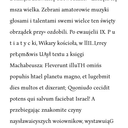
msza wielka. Zebrani amatorowie muzyki
głosami i talentami swemi wielce ten święty
obrządek przy« ozdobili. Po ewaujelii IX. P u
t i a t y c ki, Wikary kościoła, w llII..I,rrey
prŁęm&wis UAył textu 2 księgi
Machabeusza: Fleverunt illuTH omińs
popuhis htael planetu magno, et lugebmit
dies multos et dixerant; Quoniudo cecidit
potens qui salvum faciebat Israel! A
przebiegając znakomite czyny
naysławaieyszych woiownikow, wystawuiąG