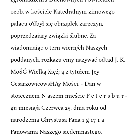
oeob, w kościele Katedralnym zimowego
pałacu o'dbył się obrządek zaręczyn,
poprzedzaiary związki ślubne. Za-
wiadomiaiąc o tern wiern/ch Naszych
poddanych, rozkazu emy nazywać odtąd J. K.
MoŚĆ Wielką Xięź; ą z tytułem Jey
CesarzowicowsHAy Mości. - Dan w
stoiecznem N aszem mieście P e t e r s b u r -
gu miesia/a Czerwca 25. dnia roku od
narodzenia Chrystusa Pana 1 g 17 1 a
Panowania Naszego siedemnastego.