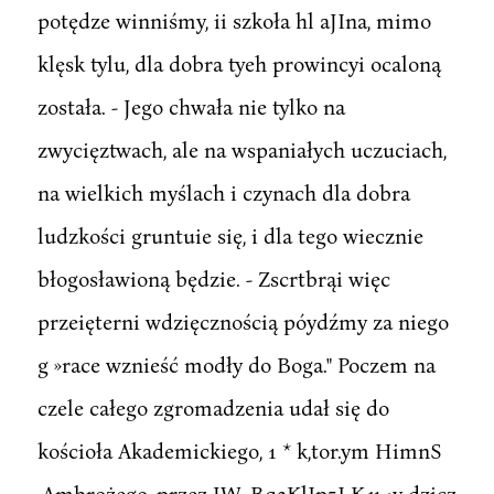
potędze winniśmy, ii szkoła hl aJIna, mimo
klęsk tylu, dla dobra tyeh prowincyi ocaloną
została. - Jego chwała nie tylko na
zwycięztwach, ale na wspaniałych uczuciach,
na wielkich myślach i czynach dla dobra
ludzkości gruntuie się, i dla tego wiecznie
błogosławioną będzie. - Zscrtbrąi więc
przeięterni wdzięcznością póydźmy za niego
g »race wznieść modły do Boga." Poczem na
czele całego zgromadzenia udał się do
kościoła Akademickiego, 1 * k,tor.ym HimnS
.Ambrożego, przez JW. Bq3KlIp5I K,u<y dzicz