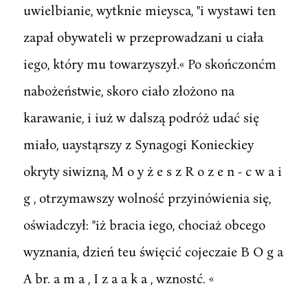
uwielbianie, wytknie mieysca, "i wystawi ten
zapał obywateli w przeprowadzani u ciała
iego, który mu towarzyszył.« Po skończonćm
nabożeństwie, skoro ciało złożono na
karawanie, i iuż w dalszą podróż udać się
miało, uaystąrszy z Synagogi Konieckiey
okryty siwizną, M o y ż e s z R o z e n - c w a i
g , otrzymawszy wolność przyinówienia się,
oświadczył: "iż bracia iego, chociaż obcego
wyznania, dzień teu święcić cojeczaie B O g a
A br. a m a , I z a a k a , wznostć. «