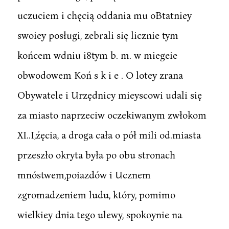
uczuciem i chęcią oddania mu oBtatniey
swoiey posługi, zebrali się licznie tym
końcem wdniu i8tym b. m. w miegeie
obwodowem Koń s k i e . O lotey zrana
Obywatele i Urzędnicy mieyscowi udali się
za miasto naprzeciw oczekiwanym zwłokom
XI..I,źęcia, a droga cała o pół mili od.miasta
przeszło okryta była po obu stronach
mnóstwem,poiazdów i Ucznem
zgromadzeniem ludu, który, pomimo
wielkiey dnia tego ulewy, spokoynie na