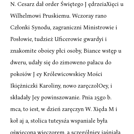
N. Cesarz dał order Świętego J ędrzeiaXięci u
Wilhelmowi Pruskiemu. Wczoray rano
Członki Synodu, zagraniczni Ministrowie i
Posłowie, tudzież Uficerowie gwardyi i
znakomite oboiey płci osoby, Biance wstęp u
dweru, udały się do zimoweno pałacu do
pokoiów J ey Królewicowskiey Mości
Ikiężniczki Karoliny, nowo zaręczolOey, i
składały Jey powinszowanie. Pnia 25go b.
mca, to iest, w dzień zaręczyn W. Xięda M i
koł aj a, stolica tuteysźa wspaniale była
oświecona wieczorem, a sczególniey iaśniała