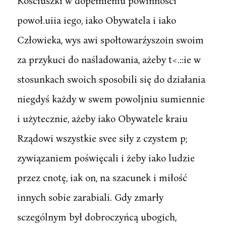
Kościuszki w dopełnieniu powinności
powoł.uiia iego, iako Obywatela i iako
Człowieka, wys awi społtowarźyszoin swoim
za przykuci do naśladowania, ażeby t<.::ie w
stosunkach swoich sposobili się do działania
niegdyś każdy w swem powoljniu sumiennie
i użytecznie, ażeby iako Obywatele kraiu
Rządowi wszystkie svee siły z czystem p;
zywiązaniem poświęcali i żeby iako ludzie
przez cnotę, iak on, na szacunek i miłość
innych sobie zarabiali. Gdy zmarły
sczególnym był dobroczyńcą ubogich,