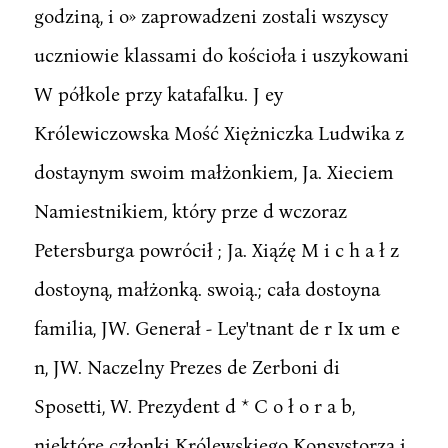
godziną, i o» zaprowadzeni zostali wszyscy
uczniowie klassami do kościoła i uszykowani
W półkole przy katafalku. J ey
Królewiczowska Mość Xiężniczka Ludwika z
dostaynym swoim małżonkiem, Ja. Xieciem
Namiestnikiem, który prze d wczoraz
Petersburga powrócił ; Ja. Xiąźę M i c h a ł z
dostoyną, małżonką. swoią.; cała dostoyna
familia, JW. Generał - Ley'tnant de r Ix um e
n, JW. Naczelny Prezes de Zerboni di
Sposetti, W. Prezydent d * C o ł o r a b,
niektóre członki Królewskiego Konsystorza i