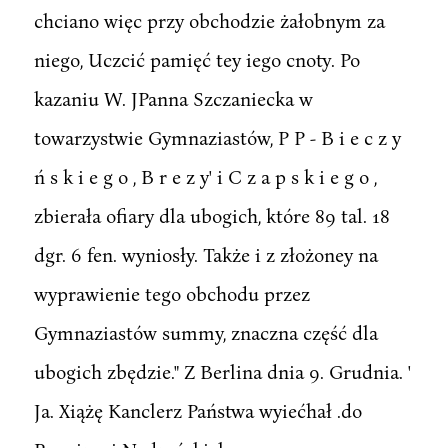
chciano więc przy obchodzie żałobnym za
niego, Uczcić pamięć tey iego cnoty. Po
kazaniu W. JPanna Szczaniecka w
towarzystwie Gymnaziastów, P P - B i e c z y
ń s k i e g o , B r e z y' i C z a p s k i e g o ,
zbierała ofiary dla ubogich, które 89 tal. 18
dgr. 6 fen. wyniosły. Także i z złożoney na
wyprawienie tego obchodu przez
Gymnaziastów summy, znaczna część dla
ubogich zbędzie." Z Berlina dnia 9. Grudnia. '
Ja. Xiążę Kanclerz Państwa wyiećhał .do