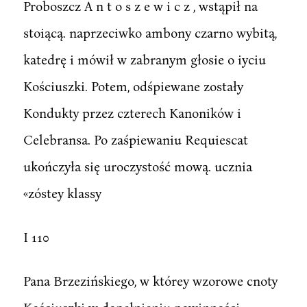
Proboszcz A n t o s z e w i c z , wstąpił na
stoiącą. naprzeciwko ambony czarno wybitą,
katedrę i mówił w zabranym głosie o iyciu
Kościuszki. Potem, odśpiewane zostały
Kondukty przez czterech Kanoników i
Celebransa. Po zaśpiewaniu Requiescat
ukończyła się uroczystość mową. ucznia
«zóstey klassy
I 110
Pana Brzezińskiego, w którey wzorowe cnoty