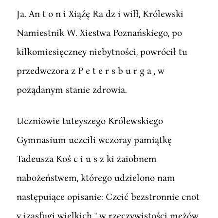
Ja. An t o n i Xiąźę Ra dz i wiłł, Królewski
Namiestnik W. Xiestwa Poznańskiego, po
kilkomiesięczney niebytności, powrócił tu
przedwczora z P e t e r s b u r g a , w
pożądanym stanie zdrowia.
Uczniowie tuteyszego Królewskiego
Gymnasium uczcili wczoray pamiątkę
Tadeusza Koś c i u s z ki żaiobnem
nabożeństwem, którego udzielono nam
następuiące opisanie: Czcić bezstronnie cnot
y izasfugi wielkich " w rzeczywistości mężów,