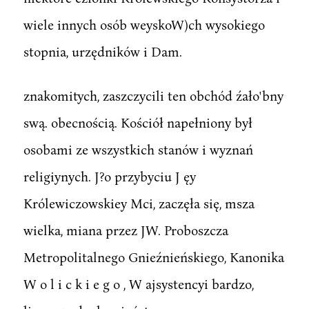
wiele innych osób weyskoW)ch wysokiego
stopnia, urzędników i Dam.
znakomitych, zaszczycili ten obchód źało'bny
swą. obecnością. Kościół napełniony był
osobami ze wszystkich stanów i wyznań
religiynych. J?o przybyciu J ęy
Królewiczowskiey Mci, zaczęła się, msza
wielka, miana przez JW. Proboszcza
Metropolitalnego Gnieźnieńskiego, Kanonika
W o l i c k i e g o , W ajsystencyi bardzo,