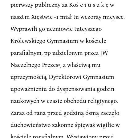
pierwszy publiczny za Koś c i u s z k ę w
naszt'm Xięstwie -1 miał tu wczoray mieysce.
Wyprawili go uczniowie tuteyszego
Królewskiego Gymnasium w kościele
parafialnym, pp udzielonym przez JW
Naczelnego Prezes», z właściwą mu
uprzeymością, Dyrektorowi Gymnasium
upoważnieniu do dyspensowania godzin
naukowych w czasie obchodu religiynego.
Zaraz od rana przed godziną ósmą zaczęło
duchowieństwo zakonne śpięwaś wigilie w
kościele parafialnym. Wystawiony przed