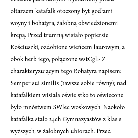
ołtarzem katafalk otoczony byt godłami
woyny i bohatyra, żałobną obwiedzionemi
krepą. Przed trumną wisiało popiersie
Kościuszki, ozdobione wieńcem laurowym, a
obok herb iego, połączone wstCgl> Z
charakteryzuiącym tego Bohatyra napisem:
Semper sui similis (?awsze sobie równy); nad
katafalkiem wisiała oświe stko to oświecone
było mnóstwem SWlec woskowych. Naokoło
katafalka stało 24ch Gymnazyastów z klas s
wyższych, w żałobnych ubiorach. Przed