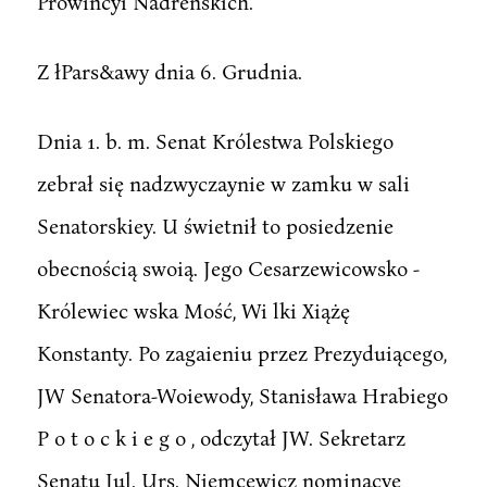
Prowincyi Nadreńskich.
Z łPars&awy dnia 6. Grudnia.
Dnia 1. b. m. Senat Królestwa Polskiego
zebrał się nadzwyczaynie w zamku w sali
Senatorskiey. U świetnił to posiedzenie
obecnością swoią. Jego Cesarzewicowsko -
Królewiec wska Mość, Wi lki Xiążę
Konstanty. Po zagaieniu przez Prezyduiącego,
JW Senatora-Woiewody, Stanisława Hrabiego
P o t o c k i e g o , odczytał JW. Sekretarz
Senatu Jul. Urs. Niemcewicz nominacye