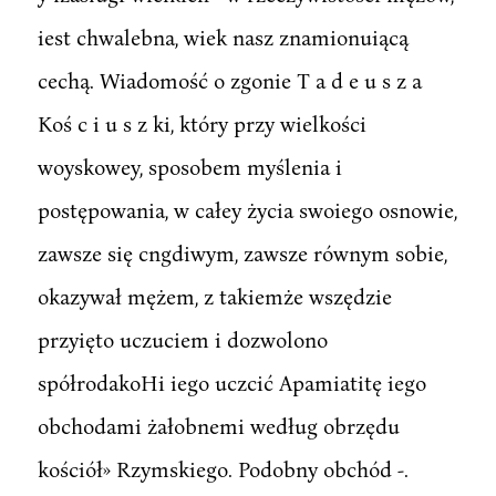
iest chwalebna, wiek nasz znamionuiącą
cechą. Wiadomość o zgonie T a d e u s z a
Koś c i u s z ki, który przy wielkości
woyskowey, sposobem myślenia i
postępowania, w całey życia swoiego osnowie,
zawsze się cngdiwym, zawsze równym sobie,
okazywał mężem, z takiemże wszędzie
przyięto uczuciem i dozwolono
spółrodakoHi iego uczcić Apamiatitę iego
obchodami żałobnemi według obrzędu
kościół» Rzymskiego. Podobny obchód -.