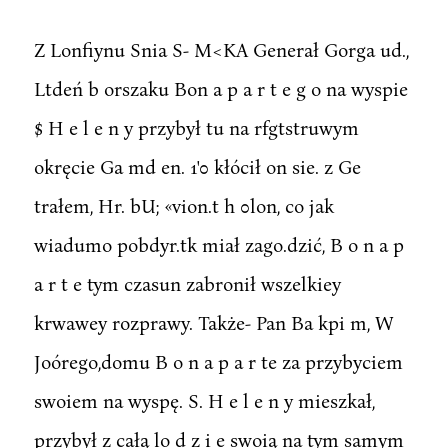
Z Lonfiynu Snia S- M<KA Generał Gorga ud.,
Ltdeń b orszaku Bon a p a r t e g o na wyspie
$ H e l e n y przybył tu na rfgtstruwym
okręcie Ga md en. 1'0 kłócił on sie. z Ge
trałem, Hr. bU; «vion.t h 0lon, co jak
wiadumo pobdyr.tk miał zago.dzić, B o n a p
a r t e tym czasun zabronił wszelkiey
krwawey rozprawy. Także- Pan Ba kpi m, W
Joórego,domu B o n a p a r te za przybyciem
swoiem na wyspę. S. H e l e n y mieszkał,
przybył z całą lo d z i e swoią na tym samym