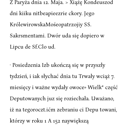
Z Paryża dnia 12. Maja. > Xiąźę Kondeuszod
dni kiiku nitbeapieezrie ckory. Jego
KrólewirowskaMośeopatrzojiy SS.
Sakrsmentami. Dwór uda się dopiero w
Lipcu de Sf.Clo ud.
· Posiedzenia Izb ukończą się w przyszły
tydzień, i iak słychać dnia tu Trwały wciąż 7.
miesięcy i ważne wydały owoce» Wielk* część
Deputowanych juz się roziechała. Uważano,
iż na tegoroczt.ićm zebraniu ci Depu towani,
którzy w roku 1 A 152 naywiększą