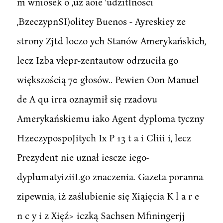
m wniosek o ,uz aoie 'udzitlnosci
,BzeczypnSI)olitey Buenos - Ayreskiey ze
strony Zjtd loczo ych Stanów Amerykańskich,
lecz Izba vłepr-zentautow odrzuciła go
większością 70 głosów.. Pewien Oon Manuel
de A qu irra oznaymił się rzadovu
Amerykańskiemu iako Agent dyploma tyczny
HzeczypospoJitych Ix P 13 t a i Cliii i, lecz
Prezydent nie uznał iescze iego-
dyplumatyiziiLgo znaczenia. Gazeta poranna
zipewnia, iż zaślubienie się Xiąięcia K l a r e
n c y i z Xięź> iczką Sachsen Mfiningerjj