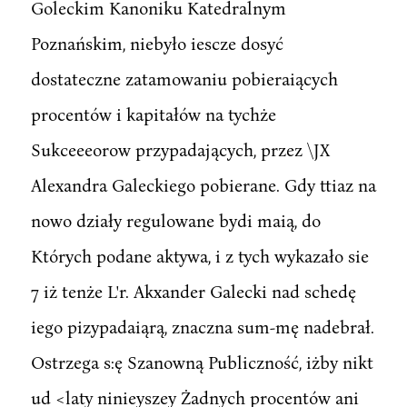
Goleckim Kanoniku Katedralnym
Poznańskim, niebyło iescze dosyć
dostateczne zatamowaniu pobieraiących
procentów i kapitałów na tychże
Sukceeeorow przypadających, przez \JX
Alexandra Galeckiego pobierane. Gdy ttiaz na
nowo działy regulowane bydi maią, do
Których podane aktywa, i z tych wykazało sie
7 iż tenże L'r. Akxander Galecki nad schedę
iego pizypadaiąrą, znaczna sum-mę nadebrał.
Ostrzega s:ę Szanowną Publiczność, iżby nikt
ud <laty ninieyszey Żadnych procentów ani