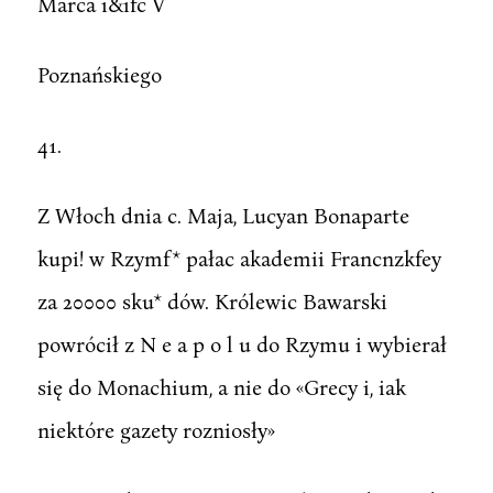
Marca i&ifc V
Poznańskiego
41.
Z Włoch dnia c. Maja, Lucyan Bonaparte
kupi! w Rzymf* pałac akademii Francnzkfey
za 20000 sku* dów. Królewic Bawarski
powrócił z N e a p o l u do Rzymu i wybierał
się do Monachium, a nie do «Grecy i, iak
niektóre gazety rozniosły»