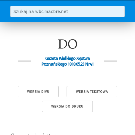
DO
Gazeta Wielkiego Xięstwa
Poznańskiego 1818.05.23 Nr41
WERSJA DJVU
WERSJA TEKSTOWA
WERSJA DO DRUKU