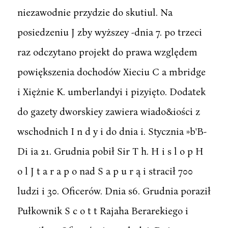
niezawodnie przydzie do skutiul. Na
posiedzeniu J zby wyższey -dnia 7. po trzeci
raz odczytano projekt do prawa względem
powiększenia dochodów Xieciu C a mbridge
i Xiężnie K. umberlandyi i pizyięto. Dodatek
do gazety dworskiey zawiera wiado&iości z
wschodnich I n d y i do dnia i. Stycznia »b'B-
Di ia 21. Grudnia pobił Sir T h. H i s l o p H
o l J t a r a p o nad S a p u r ą i stracił 700
ludzi i 30. Oficerów. Dnia s6. Grudnia poraził
Pułkownik S c o t t Rajaha Berarekiego i