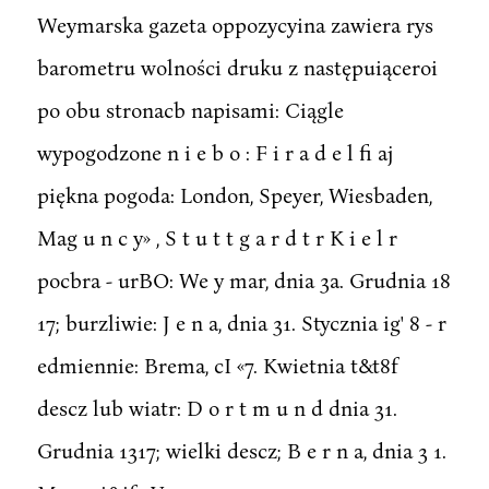
Weymarska gazeta oppozycyina zawiera rys
barometru wolności druku z następuiąceroi
po obu stronacb napisami: Ciągle
wypogodzone n i e b o : F i r a d e l fi aj
piękna pogoda: London, Speyer, Wiesbaden,
Mag u n c y» , S t u t t g a r d t r K i e l r
pocbra - urBO: We y mar, dnia 3a. Grudnia 18
17; burzliwie: J e n a, dnia 31. Stycznia ig' 8 - r
edmiennie: Brema, cI «7. Kwietnia t&t8f
descz lub wiatr: D o r t m u n d dnia 31.
Grudnia 1317; wielki descz; B e r n a, dnia 3 1.