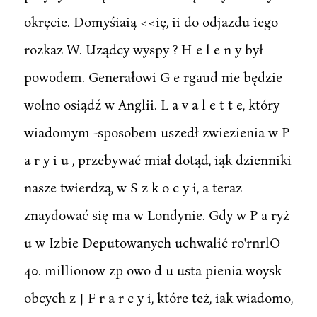
okręcie. Domyśiaią <<ię, ii do odjazdu iego
rozkaz W. Uządcy wyspy ? H e l e n y był
powodem. Generałowi G e rgaud nie będzie
wolno osiądź w Anglii. L a v a l e t t e, który
wiadomym -sposobem uszedł zwiezienia w P
a r y i u , przebywać miał dotąd, iąk dzienniki
nasze twierdzą, w S z k o c y i, a teraz
znaydować się ma w Londynie. Gdy w P a ryż
u w Izbie Deputowanych uchwalić ro'rnrlO
40. millionow zp owo d u usta pienia woysk
obcych z J F r a r c y i, które też, iak wiadomo,