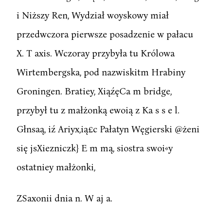
i Niższy Ren, Wydział woyskowy miał
przedwczora pierwsze posadzenie w pałacu
X. T axis. Wczoray przybyła tu Królowa
Wirtembergska, pod nazwiskitm Hrabiny
Groningen. Bratiey, XiąźęCa m bridge,
przybył tu z małżonką ewoią z Ka s s e l.
Głnsaą, iź Ariyx,ią£c Pałatyn Węgierski @żeni
się jsXiezniczk} E m mą, siostra swoi«y
ostatniey małżonki,
ZSaxonii dnia n. W aj a.