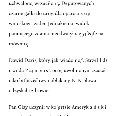
uchwalono, wrzuciło 15. Deputowanych
czarne gałki do urny, dla oparcia <<ię
wnioskowi, żaden Jednakie na -widok
panuiącego zdania nieodwaiył się yjf&jfe na
mównicę.
Dawid Davis, który, jak .wiadomo/\ Strzelił d)
i. 01 da P aj m e rs t on e; uwolnionym .został
iako bitbczęśliwy i obłąkany, N. Królowa
odzyskała zdrowie.
Pan Giay uczynił w ko 'grtsie Ameryk a ń s k i