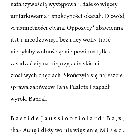
natanzywością występowali, daleko więcey
umiarkowania i spokoyności okazali. D 0wód,
vi namiętności etygią. Oppozycy* zbawienną
itst 1 nieodzowną i bez riiey woL> tiość
niebyłaby wolnością: nie powinna tylko
zasadzać się na nieprzyjacielskich i
złośliwych chęciach. Skończyła się nareszcie
sprawa zabńyców Pana Fualots i zapadł
wyrok. Bancal.
B a s t i d e, J a u s s i o o, t i o l a r d i B a , x ,
»ka> Aunę i di-ży wolnie więzienie, M i s e o .