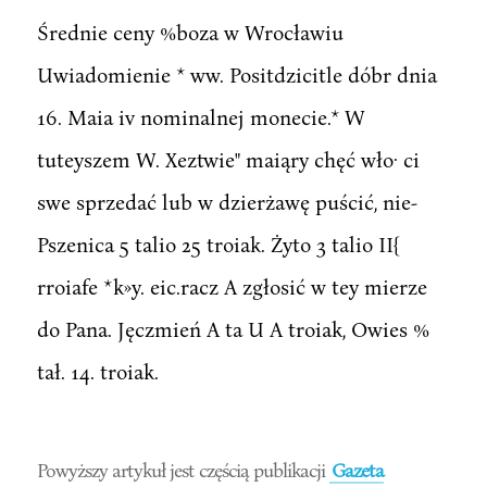
Średnie ceny %boza w Wrocławiu
Uwiadomienie * ww. Positdzicitle dóbr dnia
16. Maia iv nominalnej monecie.* W
tuteyszem W. Xeztwie" maiąry chęć wło· ci
swe sprzedać lub w dzierżawę puścić, nie-
Pszenica 5 talio 25 troiak. Żyto 3 talio II{
rroiafe *k»y. eic.racz A zgłosić w tey mierze
do Pana. Jęczmień A ta U A troiak, Owies %
tał. 14. troiak.
Powyższy artykuł jest częścią publikacji
Gazeta