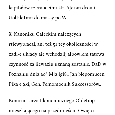
kapitałów rzecaooeihu Ur. AJexan drou i
Goltikitmu do massy po W.
X. Kanoniku Galeckim należących
rtiewypłacał, ani też 51 tey okoliczności w
żadi-e układy aie wchodził, albowiem tatowa
czynność za iieważiu uznaną zostanie. DaD w
Poznaniu dnia ao* Mja łgi8.. Jan Nepomucen
Pika e $ki, Gen. Pełnomocnik Sukcessorów..
Komrnissarza Ekonomicznego Oldetiop,
mieszkającego na przedmieściu Owięto-