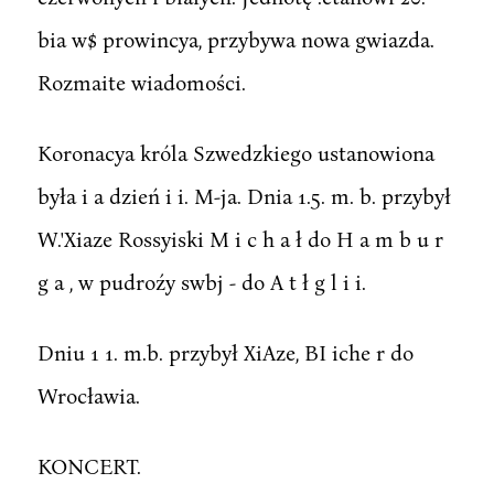
bia w$ prowincya, przybywa nowa gwiazda.
Rozmaite wiadomości.
Koronacya króla Szwedzkiego ustanowiona
była i a dzień i i. M-ja. Dnia 1.5. m. b. przybył
W.'Xiaze Rossyiski M i c h a ł do H a m b u r
g a , w pudroźy swbj - do A t ł g l i i.
Dniu 1 1. m.b. przybył XiAze, BI iche r do
Wrocławia.
KONCERT.