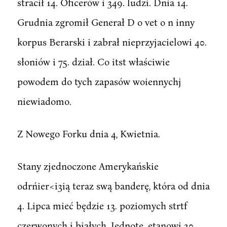
stracił 14. Oficerów i 349. ludzi. Dnia 14.
Grudnia zgromił Generał D o vet o n inny
korpus Berarski i zabrał nieprzyjacielowi 40.
słoniów i 75. dział. Co itst właściwie
powodem do tych zapasów woiennychj
niewiadomo.
Z Nowego Forku dnia 4, Kwietnia.
Stany zjednoczone Amerykańskie
odrńier<i3ią teraz swą banderę, która od dnia
4. Lipca mieć będzie 13. poziomych strtf
czerwonych i białych. Jednotę .etanowi 20.