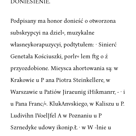
DONIESIENIE.
Podpisany ma honor donieść o otworzona
subskrypcyi na dziel«, muzykalne
własneykorapuzycyi, podtytułem: · Sinierć
Genetała Kościuszki, porlr« lem ftg o ź
przyozdobione. Mieysca ahortowania są: w
Krakowie u P ana Piotra Steinkellere, w
Warszawie u Patiów Jiraeunig iHikmanrr, - · i
u Pana Franc/«. KlukAnvskiego, w Kaliszu u P.
Ludivihn IVoelJfel A w Poznaniu u P
Szrnedyke udowy ikonip.Ł · w W -lnie u