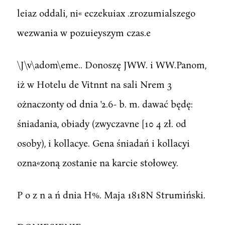
leiaz oddali, ni« eczekuiax .zrozumialszego
wezwania w pozuieyszym czas.e
\J\v\adom\eme.. Donoszę JWW. i WW.Panom,
iż w Hotelu de Vitnnt na sali Nrem 3
ożnaczonty od dnia '2.6- b. m. dawać będę:
śniadania, obiady (zwyczavne [10 4 zł. od
osoby), i kollacye. Gena śniadań i kollacyi
ozna«zoną zostanie na karcie stołowey.
P o z n a ń dnia H%. Maja 1818N Strumiński.