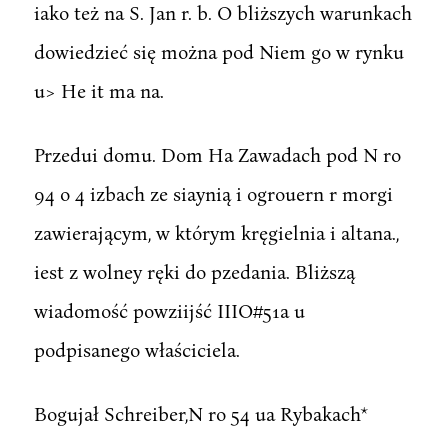
iako też na S. Jan r. b. O bliższych warunkach
dowiedzieć się można pod Niem go w rynku
u> He it ma na.
Przedui domu. Dom Ha Zawadach pod N ro
94 o 4 izbach ze siaynią i ogrouern r morgi
zawierającym, w którym kręgielnia i altana.,
iest z wolney ręki do pzedania. Bliższą
wiadomość powziijść IIIO#51a u
podpisanego właściciela.
Bogujał Schreiber,N ro 54 ua Rybakach*