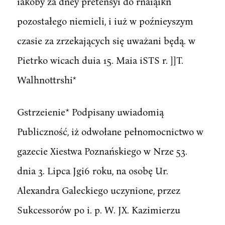
iakoby za dney pretensyi do rnaiąikn
pozostałego niemieli, i iuż w poźnieyszym
czasie za zrzekających się uważani będą. w
Pietrko wicach duia 15. Maia iSTS r. ]]T.
Walhnottrshi*
Gstrzeienie* Podpisany uwiadomią
Publiczność, iż odwołane pełnomocnictwo w
gazecie Xiestwa Poznańskiego w Nrze 53.
dnia 3. Lipca Jgi6 roku, na osobę Ur.
Alexandra Galeckiego uczynione, przez
Sukcessorów po i. p. W. JX. Kazimierzu