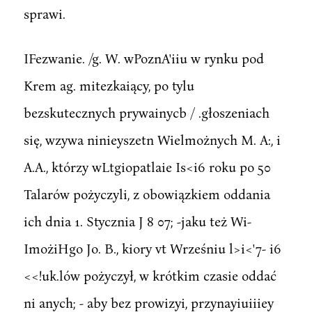
sprawi.
IFezwanie. /g. W. wPoznA'iiu w rynku pod
Krem ag. mitezkaiący, po tylu
bezskutecznych prywainycb / .głoszeniach
się, wzywa ninieyszetn Wielmożnych M. A:, i
A.A., którzy wLtgiopatlaie Is<i6 roku po 50
Talarów pożyczyli, z obowiązkiem oddania
ich dnia 1. Stycznia J 8 07; -jaku też Wi-
ImożiHgo Jo. B., kiory vt Wrześniu l>i<'7- i6
<<!uk.lów pożyczył, w krótkim czasie oddać
ni anych; - aby bez prowizyi, przynayiuiiiey