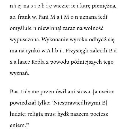
n i ej na s i e b i e wiezie; ie i karę pieniężna,
ao. frank w. Pani M a i M o n uznana iedi
omyśluie n niewinną! zaraz na wolność
wypusczona. Wykonanie wyroku odbydź się
ma na rynku w A l b i . Przysięgli zalecili B a
x a laace Króla z powodu późniejszych iego
wyznań.
Bas. tid« me przemówił ani siowa. Ja useion
powiedział tyłko: "Niesprawiedliwymi B}
ludzie; religia mus; hydż naazem pociesz
eniem:'."