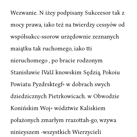
Wezwanie. N iżey podpisany Sukceesor tak z
mocy prawa, iako też na twierdzy cessyów od
współsukcc-ssorow urzędownie zeznanych
maiątku tak ruchomego, iako tti
nieruchomego , po bracie rodzonym
Stanisławie IVaU knowskim Sędzią, Pokoiu
Powiatu Pyzdrsktegf» w dobrach swych
dziedzicznych Pietrkowicach. w Obwodzie
Konińskim Woj« wództwie Kaliskiem
połażonych zmarłym rrazottah-go, wzywa
ninieyszem -wszystkich Wierzycieli