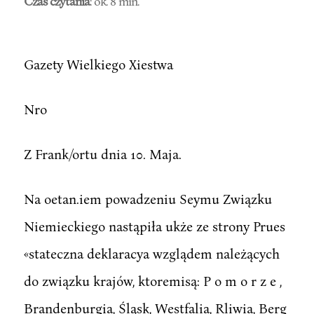
Czas czytania
: ok. 8 min.
Gazety Wielkiego Xiestwa
Nro
Z Frank/ortu dnia 10. Maja.
Na oetan.iem powadzeniu Seymu Związku
Niemieckiego nastąpiła ukże ze strony Prues
«stateczna deklaracya wzglądem należących
do związku krajów, ktoremisą: P o m o r z e ,
Brandenburgia, Śląsk, Westfalia, Rliwia, Berg