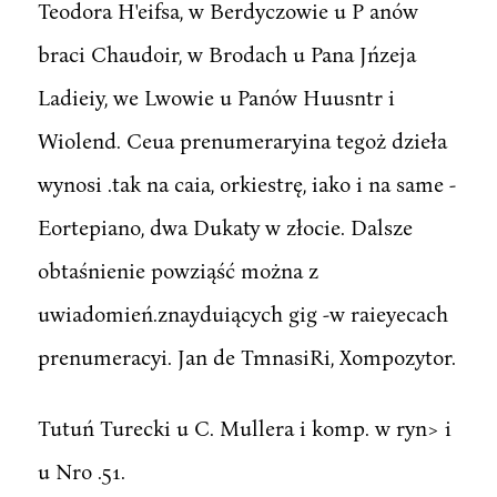
Teodora H'eifsa, w Berdyczowie u P anów
braci Chaudoir, w Brodach u Pana Jńzeja
Ladieiy, we Lwowie u Panów Huusntr i
Wiolend. Ceua prenumeraryina tegoż dzieła
wynosi .tak na caia, orkiestrę, iako i na same -
Eortepiano, dwa Dukaty w złocie. Dalsze
obtaśnienie powziąść można z
uwiadomień.znayduiących gig -w raieyecach
prenumeracyi. Jan de TmnasiRi, Xompozytor.
Tutuń Turecki u C. Mullera i komp. w ryn> i
u Nro .51.