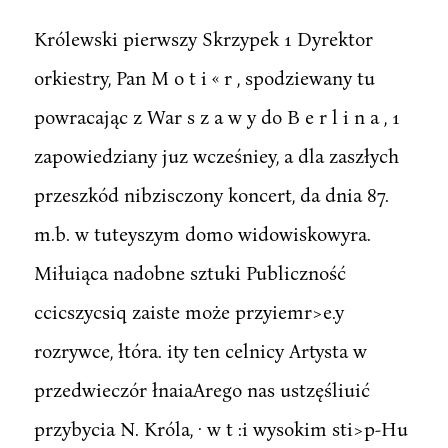
Królewski pierwszy Skrzypek 1 Dyrektor
orkiestry, Pan M o t i « r , spodziewany tu
powracając z War s z a w y do B e r l i n a , 1
zapowiedziany juz wcześniey, a dla zaszłych
przeszkód nibzisczony koncert, da dnia 87.
m.b. w tuteyszym domo widowiskowyra.
Miłuiąca nadobne sztuki Publiczność
ccicszycsiq zaiste może przyiemr>e.y
rozrywce, łtóra. ity ten celnicy Artysta w
przedwieczór łnaiaArego nas ustzęśliuić
przybycia N. Króla, · w t :i wysokim sti>p-Hu