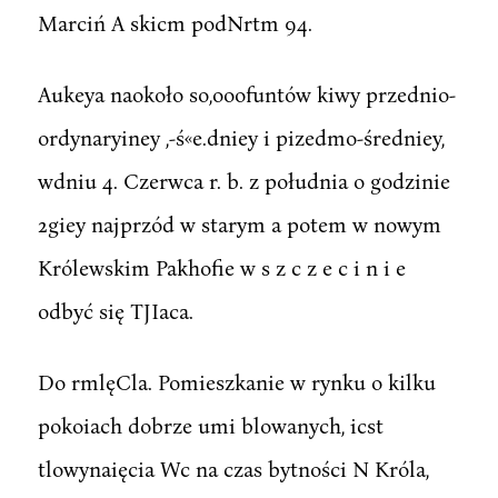
Marciń A skicm podNrtm 94.
Aukeya naokoło so,ooofuntów kiwy przednio-
ordynaryiney ,-ś«e.dniey i pizedmo-średniey,
wdniu 4. Czerwca r. b. z południa o godzinie
2giey najprzód w starym a potem w nowym
Królewskim Pakhofie w s z c z e c i n i e
odbyć się TJIaca.
Do rmlęCla. Pomieszkanie w rynku o kilku
pokoiach dobrze umi blowanych, icst
tlowynaięcia Wc na czas bytności N Króla,