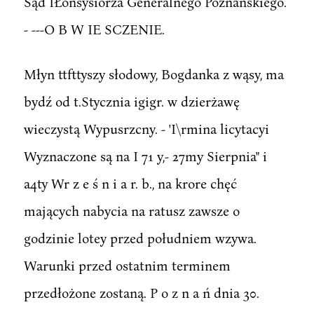
Sąd IŁonsysiorza Generalnego Poznańskiego.
- ---O B W IE SCZENIE.
Młyn ttfttyszy słodowy, Bogdanka z wąsy, ma
bydź od t.Stycznia igigr. w dzierżawę
wieczystą Wypusrzcny. - 'I\rmina licytacyi
Wyznaczone są na I 71 y,- 27my Sierpnia" i
a4ty Wr z e ś n i a r. b., na krore chęć
mających nabycia na ratusz zawsze o
godzinie lotey przed południem wzywa.
Warunki przed ostatnim terminem
przedłożone zostaną. P o z n a ń dnia 30.