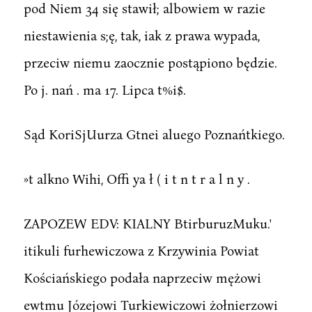
pod Niem 34 się stawił; albowiem w razie
niestawienia s;ę, tak, iak z prawa wypada,
przeciw niemu zaocznie postąpiono będzie.
Po j. nań . ma 17. Lipca t%i$.
Sąd KoriSjUurza Gtnei aluego Poznańtkiego.
»t alkno Wihi, Offi ya ł ( i t n t r a l n y .
ZAPOZEW EDV: KIALNY BtirburuzMuku.'
itikuli furhewiczowa z Krzywinia Powiat
Kościańskiego podała naprzeciw mężowi
ewtmu Józejowi Turkiewiczowi żołnierzowi