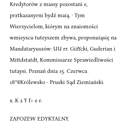
Kredytorów z massy pozostani e,
prztkazanyrni bydź maią. · Tym
Wierzycielom, kiórym na znaiomości
wmieyscu tuteyszem zbywa, proponuiąsię na
Mandataryuszów: UU rr. GiżYcki, Guderian i
Mittdstatdt, Kommissarze Sprawiedliwości
tutaysi. Poznań dnia 15. Czerwca
18*8Królewsko - Pruski Sąd Ziemiański.
x. K 2 Y f> e r.
ZAPOZEW EDYKTALNY.