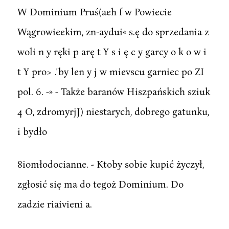
W Dominium Pruś(aeh f w Powiecie
Wągrowieekim, zn-aydui« s.ę do sprzedania z
woli n y ręki p arę t Y s i ę c y garcy o k o w i
t Y pro> .'by len y j w mievscu garniec po ZI
pol. 6. -» - Także baranów Hiszpańskich sziuk
4 O, zdromyrjJ) niestarych, dobrego gatunku,
i bydło
8iomłodocianne. - Ktoby sobie kupić życzył,
zgłosić się ma do tegoż Dominium. Do
zadzie riaivieni a.