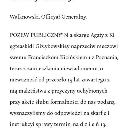
Walknowski, Officyał Generalny.
POZEW PUBLICZNY" N a skargę Agaty z Ki
ęgteaskidi Giz:ybowskiey naprzeciw meczowi
swemu Franciszkom Kicińskiemu z Poznania,
teraz z zamieszkania niewiadomemu, o
nieważność od przeszło 15 lat zawartego z
nią małżtństwa z przyczyny uchybionych
przy akcie ślubu formalności do nas podaną,
wyznaczyliśmy do odpowiedzi na skarf ę i
inetrukcyi sprawy termin, na d z i e ń 13.