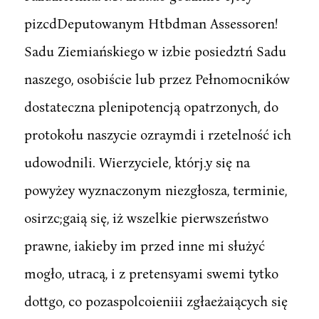
pizcdDeputowanym Htbdman Assessoren!
Sadu Ziemiańskiego w izbie posiedztń Sadu
naszego, osobiście lub przez Pełnomocników
dostateczna plenipotencją opatrzonych, do
protokołu naszycie ozraymdi i rzetelność ich
udowodnili. Wierzyciele, którj.y się na
powyżey wyznaczonym niezgłosza, terminie,
osirzc;gaią się, iż wszelkie pierwszeństwo
prawne, iakieby im przed inne mi służyć
mogło, utracą, i z pretensyami swemi tytko
dottgo, co pozaspolcoieniii zgłaeżaiących się