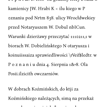
kamienicy JW. Hrabi K < ilu kiego w P
0znaniu pod Nrtm 838. ulicy Wrocłdwekiey
przed Notaryuszem W. Dobul nbICun.
Warunki dzierżawy przeczytać 1110211,1 w
biorach W. Dobielińsktego N otaryusza i
koinuiissaiza sprawiedliwości \rVeif$ledtr. w
P o z n a n i u dnia 4. Sierpnia 1&»8. Ola
Posii.ilzicith owczarniów.
W dobrach Koźmińskich, do ktji za
Koźmińskiego należących, simą na przekaż