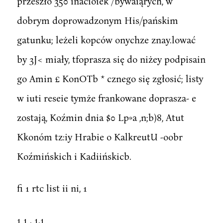
przeszło 350 inacioiek /bywaiąrych, w
dobrym doprowadzonym His/pańskim
gatunku; leżeli kopców onychze znay.lować
by 3J< miały, tfoprasza się do niżey podpisain
go Amin £ KonOTb * cznego się zgłosić; listy
w iuti reseie tymże frankowane doprasza- e
zostają, Koźmin dnia $0 Lp»a ,n;b)8, Atut
Kkonóm tz:iy Hrabie o KalkreutU -oobr
Koźmińskich i Kadiińskicb.
fi 1 rtc list ii ni, 1
1 1 . 1.1