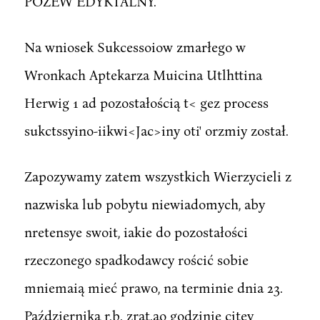
POZEW EDYKTALNY.
Na wniosek Sukcessoiow zmarłego w
Wronkach Aptekarza Muicina Utlhttina
Herwig 1 ad pozostałością t< gez process
sukctssyino-iikwi<Jac>iny oti' orzmiy został.
Zapozywamy zatem wszystkich Wierzycieli z
nazwiska lub pobytu niewiadomych, aby
nretensye swoit, iakie do pozostałości
rzeczonego spadkodawcy rościć sobie
mniemaią mieć prawo, na terminie dnia 23.
Października r.b. zrat.ao godzinie cjtey