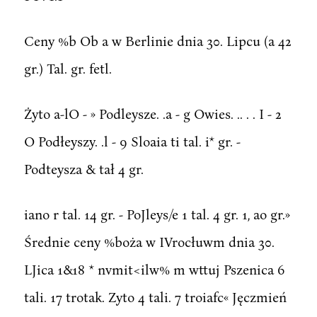
Ceny %b Ob a w Berlinie dnia 30. Lipcu (a 42
gr.) Tal. gr. fetl.
Żyto a-lO - » Podleysze. .a - g Owies. .. . . I - 2
O Podłeyszy. .l - 9 Sloaia ti tal. i* gr. -
Podteysza & tał 4 gr.
iano r tal. 14 gr. - PoJleys/e 1 tal. 4 gr. 1, ao gr.»
Średnie ceny %boża w IVrocłuwm dnia 30.
LJica 1&18 * nvmit<ilw% m wttuj Pszenica 6
tali. 17 trotak. Zyto 4 tali. 7 troiafc« Jęczmień