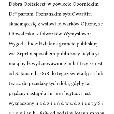
Dobra Obitzierzt, w powiecie Obornickim
De* partam. Poznańskim sytuOwarjtfri
składaiącesię z wsiowi folwarków OJiczie, ze
i liowaltnku, z folwarków Wymyslowo i
Wygoda, ludzilżzłąkina gruncie pobliskiej
wsi Srprtoi sposobem publiczney licytacyi
maią bydź wydzierżawione ni lat trzy, 1» iest
od S. Jana r. h. 1818 do tegoż święta łjj si. lub
też aż do przedaży tych dóbr, gdyby ta
prędzey nastąpiła Termin licytacyi iest
wyznaczony n a d z i e ń d w u d z i e s t y S i
e r p n i ar. b. 1818- od godziny lotey z rana w