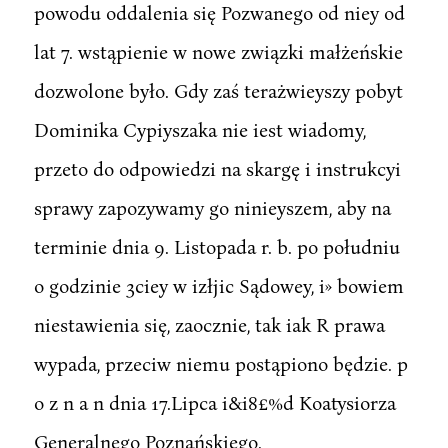
powodu oddalenia się Pozwanego od niey od
lat 7. wstąpienie w nowe związki małżeńskie
dozwolone było. Gdy zaś terażwieyszy pobyt
Dominika Cypiyszaka nie iest wiadomy,
przeto do odpowiedzi na skargę i instrukcyi
sprawy zapozywamy go ninieyszem, aby na
terminie dnia 9. Listopada r. b. po południu
o godzinie 3ciey w izłjic Sądowey, i» bowiem
niestawienia się, zaocznie, tak iak R prawa
wypada, przeciw niemu postąpiono będzie. p
o z n a n dnia 17.Lipca i&i8£%d Koatysiorza
Generalnego Poznańskiego.