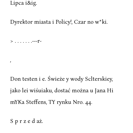
Lipca i&ig.
Dyrektor miasta i Policy!, Czar no w*ki.
> . . . . . . .---r-
,
Don testen i e. Świeże y wody Sclterskiey,
jako lei wiśuiaku, dostać można u Jana Hi
mYKa Steffens, TY rynku Nro. 44.
S p r z e d aż.