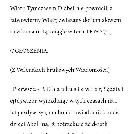
Wiatr. Tymczasem Diabeł nie powrócił, a
łatwowierny Wiatr, związany doiłem słowem
t cztka ua ui tgo ciągle w tern TKY:C:Q."
OGŁOSZENIA.
(Z Wileńskich brukowych Wiadomości.)
· Pierwsze. - P. C h a p ł u s i e w i c z, Sędzia i
ejtdywizor, wyieżdiaiąc w tych czasach na i
istą exdywizya, ma honor uwiadomić chude
dzieci Apollina, iż potrzebuie ze d-róth