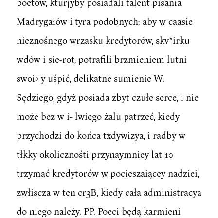
poetów, kturjyby posiadali talent pisania
Madrygałów i tyra podobnych; aby w caasie
nieznośnego wrzasku kredytorów, skv*irku
wdów i sie-rot, potrafili brzmieniem lutni
swoi« y uśpić, delikatne sumienie W.
Sędziego, gdyż posiada zbyt czułe serce, i nie
może bez w i- lwiego żalu patrzeć, kiedy
przychodzi do końca txdywizya, i radby w
tłkky okolicznośti przynaymniey lat 10
trzymać kredytorów w pocieszaiącey nadziei,
zwłiscza w ten cr3B, kiedy cała administracya
do niego należy. PP. Poeci będą karmieni