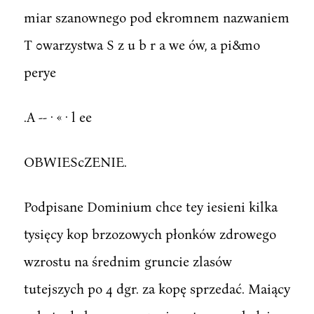
miar szanownego pod ekromnem nazwaniem
T 0warzystwa S z u b r a we ów, a pi&mo
perye
.A -- · « · l ee
OBWIEScZENIE.
Podpisane Dominium chce tey iesieni kilka
tysięcy kop brzozowych płonków zdrowego
wzrostu na średnim gruncie zlasów
tutejszych po 4 dgr. za kopę sprzedać. Maiący