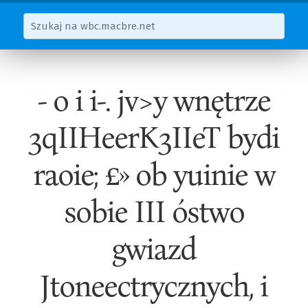
- o i i-. jv>y wnętrze
3qIIHeerK3IIeT bydi
raoie; £» ob yuinie w
sobie III óstwo
gwiazd
Jtoneectrycznych, i