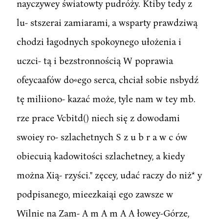
nayczywey światowty pudróży. Ktiby tedy z
lu- stszerai zamiarami, a wsparty prawdziwą
chodzi łagodnych spokoynego ułożenia i
uczci- tą i bezstronnością W poprawia
ofeycaafów do«ego serca, chciał sobie nsbydź
tę miliiono- kazać może, tyle nam w tey mb.
rze prace Vcbitd() niech się z dowodami
swoiey ro- szlachetnych S z u b r a w c ów
obiecuią kadowitości szlachetney, a kiedy
można Xią- rzyści." zęcey, udać raczy do niż* y
podpisanego, mieezkaiąi ego zawsze w
Wilnie na Zam- A m A m A A łowey-Górze,