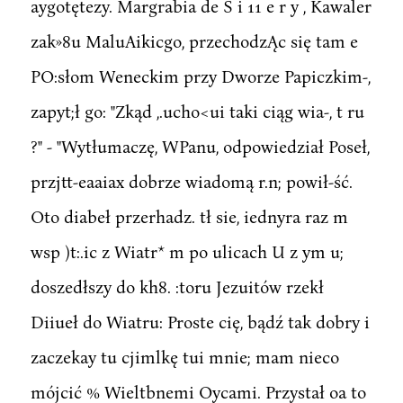
aygotętezy. Margrabia de S i 11 e r y , Kawaler
zak»8u MaluAikicgo, przechodzĄc się tam e
PO:słom Weneckim przy Dworze Papiczkim-,
zapyt;ł go: "Zkąd ,.ucho<ui taki ciąg wia-, t ru
?" - "Wytłumaczę, WPanu, odpowiedział Poseł,
przjtt-eaaiax dobrze wiadomą r.n; powił-ść.
Oto diabeł przerhadz. tł sie, iednyra raz m
wsp )t:.ic z Wiatr* m po ulicach U z ym u;
doszedłszy do kh8. :toru Jezuitów rzekł
Diiueł do Wiatru: Proste cię, bądź tak dobry i
zaczekay tu cjimlkę tui mnie; mam nieco
mójcić % Wieltbnemi Oycami. Przystał oa to