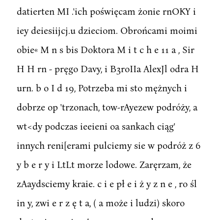
datierten MI .'ich poświęcam żonie rnOKY i
iey deiesiijcj.u dzieciom. Obrońcami moimi
obie« M n s bis Doktora M i t c h e 11 a , Sir
H H rn - pręgo Davy, i B3roIIa AlexJl odra H
urn. b o I d 19, Potrzeba mi sto mężnych i
dobrze op 'trzonach, tow-rAyezew podróży, a
wt<dy podczas ieeieni oa sankach ciąg'
innych reni[erami pulciemy sie w podróż z 6
y b e r y i LtLt morze lodowe. Zaręrzam, że
zAaydsciemy kraie. c i e pł e i ż y z n e , ro śl
in y, zwi e r z ę t a, ( a może i ludzi) skoro