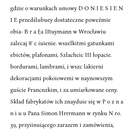
gdzie o warunkach umowy D O N I E S I E N
I E przedślubuey dostateczne poweźmie
obia- B r a f;a IItuymann w Wrocławiu
zalecaj 8' c iuienie. wszelkitmi gatunkami
ebictów, plafonami, Szlachcic III łopacie.
bordurami, lambrami, i wszc lakierni
dekoracjami pokoiowemi w naynowszym
guście Francnzkim, i za umiarkowane ceny.
Skład fabrykatów ich znayduie się w P o z n a
n i u u Pana Simon Hrrrmann w rynku N ro.
39, przyiinuiącego zarazem i zamówienia,