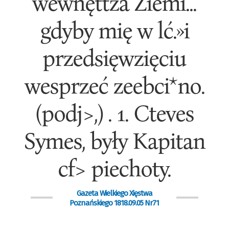
wewnęttza Ziemi...
gdyby mię w lć.»i
przedsięwzięciu
wesprzeć zeebci*no.
(podj>,) . 1. Cteves
Symes, były Kapitan
cf> piechoty.
Gazeta Wielkiego Xięstwa
Poznańskiego 1818.09.05 Nr71