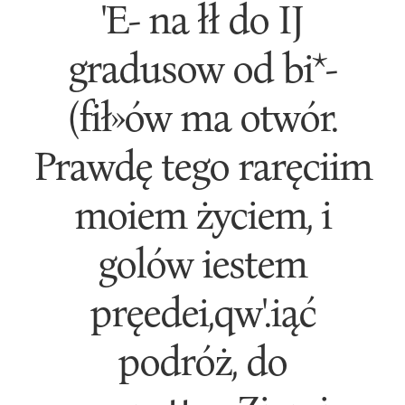
'E- na łł do IJ
gradusow od bi*-
(fił»ów ma otwór.
Prawdę tego raręciim
moiem życiem, i
golów iestem
pręedei,qw'.iąć
podróż, do