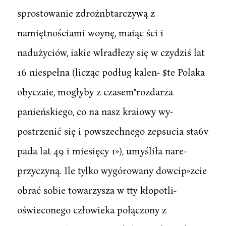
sprostowanie zdrożnbtarczywą z
namiętnościami woynę, maiąc ści i
nadużyciów, iakie wlradłezy się w czydziś lat
16 niespełna (licząc podług kalen- $te Polaka
obyczaie, mogłyby z czasem"rozdarza
panieńskiego, co na nasz kraiowy wy-
postrzenić się i powszechnego zepsucia sta6v
pada lat 49 i miesięcy 1»), umyśliła nare-
przyczyną. Ile tylko wygórowany dowcip»zcie
obrać sobie towarzysza w tty kłopotli-
oświeconego człowieka połączony z