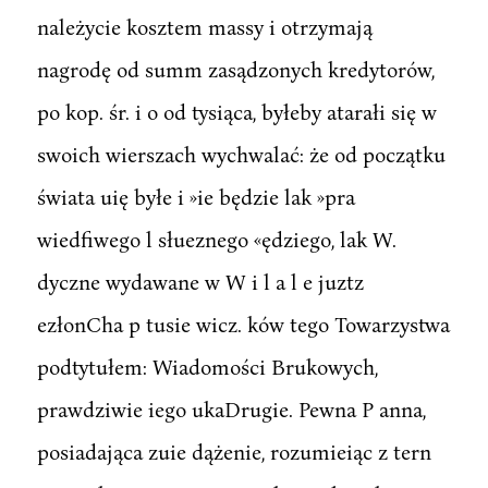
należycie kosztem massy i otrzymają
nagrodę od summ zasądzonych kredytorów,
po kop. śr. i o od tysiąca, byłeby atarałi się w
swoich wierszach wychwalać: że od początku
świata uię byłe i »ie będzie lak »pra
wiedfiwego l słueznego «ędziego, lak W.
dyczne wydawane w W i l a l e juztz
ezłonCha p tusie wicz. ków tego Towarzystwa
podtytułem: Wiadomości Brukowych,
prawdziwie iego ukaDrugie. Pewna P anna,
posiadająca zuie dążenie, rozumieiąc z tern