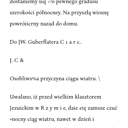
dostaniemy siq <!o pewnego gradusu
szerokości północney. Na przyszłą wiosnę
powróiicrny nazad do domu.
Do JW. Guberflatera C 1 a r c..
J. C &
Osobliws%a przyczyna ciągu wiatru. \
Uwalano, iż przed wielkim klasztorem
Jezuickim w R z y m i e, daie eię zamsze czuć
»nocny ciąg wiatru, nawet w dzień i