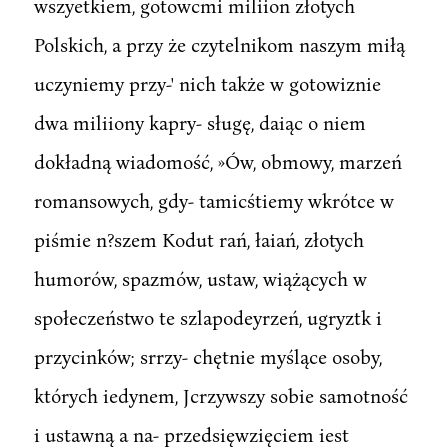
wszyetkiem, gotowcmi miliion złotych
Polskich, a przy że czytelnikom naszym miłą
uczyniemy przy-' nich także w gotowiznie
dwa miliiony kapry- sługę, daiąc o niem
dokładną wiadomość, »Ów, obmowy, marzeń
romansowych, gdy- tamicśtiemy wkrótce w
piśmie n?szem Kodut rań, łaiań, złotych
humorów, spazmów, ustaw, wiążących w
społeczeństwo te szlapodeyrzeń, ugryztk i
przycinków; srrzy- chętnie myślące osoby,
których iedynem, Jcrzywszy sobie samotność
i ustawną a na- przedsięwzięciem iest