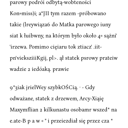
parowy podrói odbytą-wobteności
Kon»miss)i; a*JII tym razem -próbowano
takie (lreywiąza6 do Matka parowego iuny
siat k łuibwny, na którym było około 4« sążni'
'irzewa. Pomimo cięiaru tok ztiacz' .iit-
pn'vieksziiiKgij, pl>. ął statek psrowy prateiw
wadzie 2 iedóaką. prawie
9*3iak jrielWey szybkOŚCią. · - Gdy
odważane, statek z drzewem, Arcy-Xiąię
Maxymflian 2 kilkunastu osobamr wszed* na
e.ate-B p a w « " i przeiezdiał się przez cza *