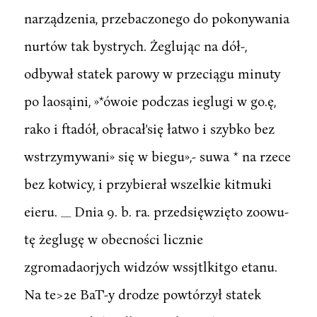
narządzenia, przebaczonego do pokonywania
nurtów tak bystrych. Żeglując na dół-,
odbywał statek parowy w przeciągu minuty
po laosąini, »*ówoie podczas ieglugi w go.ę,
rako i ftadół, obracał'się łatwo i szybko bez
wstrzymywani» się w biegu»,- suwa * na rzece
bez kotwicy, i przybierał wszelkie kitmuki
eieru. __ Dnia 9. b. ra. przedsięwzięto zoowu-
tę żeglugę w obecności licznie
zgromadaorjych widzów wssjtlkitgo etanu.
Na te>2e BaT'-y drodze powtórzył statek