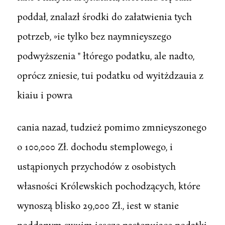
poddał, znalazł środki do załatwienia tych
potrzeb, »ie tylko bez naymnieyszego
podwyższenia " łtórego podatku, ale nadto,
oprócz zniesie, tui podatku od wyitżdzauia z
kiaiu i powra
cania nazad, tudzież pomimo zmnieyszonego
o 100,000 Zł. dochodu stemplowego, i
ustąpionych przychodów z osobistych
własności Królewskich pochodzących, które
wynoszą blisko 29,000 Zł., iest w stanie
poddanym swuim iescze pastępuiące podatki