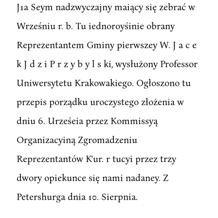
J1a Seym nadzwyczajny maiący się zebrać w
Wrześniu r. b. Tu iednoroyśinie obrany
Reprezentantem Gminy pierwszey W. J a c e
k J d z i P r z y b y l s ki, wysłużony Professor
Uniwersytetu Krakowakiego. Ogłoszono tu
przepis porządku uroczystego złożenia w
dniu 6. Urześeia przez Kommissyą
Organizacyiną Zgromadzeniu
Reprezentantów K'ur. r tucyi przez trzy
dwory opiekunce się nami nadaney. Z
Petershurga dnia 10. Sierpnia.