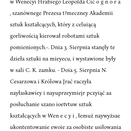
w Wenecyi Hrabiego Leopolda Cic o g n o r a
, szanównege Prezesa t?meczney Akademii
sztuk kształcących, który z celuiącą
gorliwością kierował robotami sztuk
pomienionych.-. Dnia 3. Sierpnia stanęły te
dzieła sztuki na mieyecu, i wystawione były
w sali C. K. zamku. - Doia 5. Sierpnia N.
Cesarzowa i Królowa Jrać raczyła
nayłaskawiey i nayuprzeymiejr pczyiąć aa
posłuchanie szano ioetvtuw sztuk
kształcących w Wen e c y i , łemuż naywyżsae
ukontentowanie ewoie za osobiste usiłowania