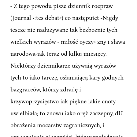
- Z tego powodu pisze dziennik roepraw
(Journal <tes debat«) co następuiet -Nigdy
iescze nie nadużywane tak bezbożnie tych
wielkich wyrazów - miłość oyczy» zny i sława
narodowa-iak teraz od kilku miesięcy.
Niektórzy dziennikarze używaią wyrazów
tych to iako tarczę, osłaniaiącą kary godnych
bazgraceów, którzy zdradę i
krzywoprzysięstwo iak piękne iakie cnoty
uwielbiała; to znowu iako oręż zaczepny, dU
obrażenia mocarstw zagranicznych, i
uwiecznienia nienawiści, którey zagładzenie