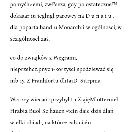
pomyśh>emi, zwł?seza, gdy po ostateczne™
dokaaar iu ieglugł parowey na D u n a i u ,
dla poparta handlu Monarchii w ogólności, w
scz.gólnoscł zaś.
co do zwiąjków z Węgrami,
nieprzehcz.pnych-korzyści spodziewać się
mb-iy. Z Franhfortu dlitajD. Sitrpma.
Wcror.y wiecaór przybył tu XiąięMlotternieb.
Hrabia Buol Sc hauen »tein daie dziś dlań
wielki obiad-, na które» eał« ciało