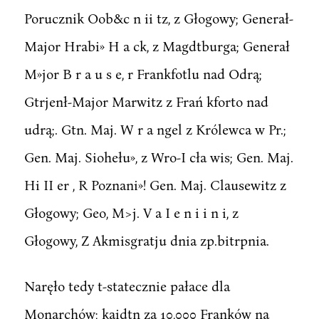
Porucznik Oob&c n ii tz, z Głogowy; Generał-
Major Hrabi» H a ck, z Magdtburga; Generał
M»jor B r a u s e, r Frankfotlu nad Odrą;
Gtrjenł-Major Marwitz z Frań kforto nad
udrą;. Gtn. Maj. W r a ngel z Królewca w Pr.;
Gen. Maj. Siohełu», z Wro-I cła wis; Gen. Maj.
Hi II er , R Poznani»! Gen. Maj. Clausewitz z
Głogowy; Geo, M>j. V a I e n i i n i, z
Głogowy, Z Akmisgratju dnia zp.bitrpnia.
Naręło tedy t-statecznie pałace dla
Monarchów; kaidtn za 10,000 Franków na