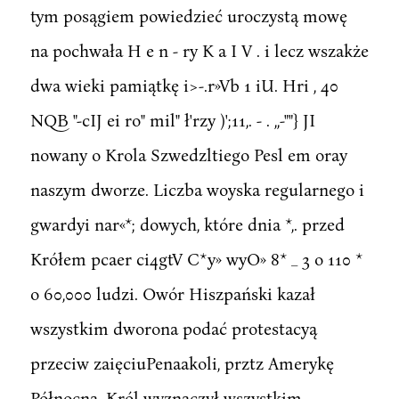
tym posągiem powiedzieć uroczystą mowę
na pochwała H e n - ry K a I V . i lecz wszakże
dwa wieki pamiątkę i>-.r»Vb 1 iU. Hri , 40
NQB "-cIJ ei ro" mil" ł'rzy )';11,. - . ,,-""} JI
nowany o Krola Szwedzltiego Pesl em oray
naszym dworze. Liczba woyska regularnego i
gwardyi nar«*; dowych, które dnia *,. przed
Krółem pcaer ci4gtV C*y» wyO» 8* _ 3 o 110 *
o 60,000 ludzi. Owór Hiszpański kazał
wszystkim dworona podać protestacyą
przeciw zaięciuPenaakoli, prztz Amerykę
Północna. Król wyznaczył wszystkim