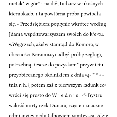
nietak* w gór* i na dół, tudzież w ukośnych
kieruokacb. 1 ta powtórna próba powiodła
się. - Przedsiębierz popłynie wkrótce według
Jdama współtowarzyszem swoich do k*e»tu.
wWęgrzech, ażeby stamtąd do Komora, w
obecności Keramissyi odbył próbę żeglugi,.
potrzebną- iescze do pozyskam* przywiieiu
przyobiecanego okólnikiem z dnia »4- * * « -
tnia r. h. { potem zaś z pierwszym ładunk.eo»
wróci się prosto do W i e d n i s . -f- Bystre
wakróś mirty rzekiDunaiu, rzęsie i znaczne
odmianyiey pędu (albowiem sąmteysca, gdzie