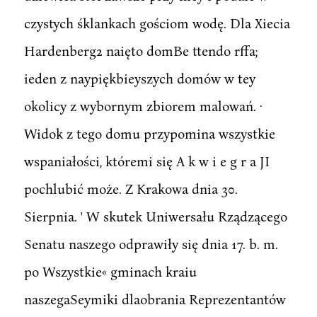
czystych śklankach gościom wodę. Dla Xiecia
Hardenberg2 naięto domBe ttendo rffa;
ieden z naypiękbieyszych domów w tey
okolicy z wybornym zbiorem malowań. ·
Widok z tego domu przypomina wszystkie
wspaniałości, któremi się A k w i e g r a JI
pochlubić może. Z Krakowa dnia 30.
Sierpnia. ' W skutek Uniwersału Rządzącego
Senatu naszego odprawiły się dnia 17. b. m.
po Wszystkie« gminach kraiu
naszegaSeymiki dlaobrania Reprezentantów