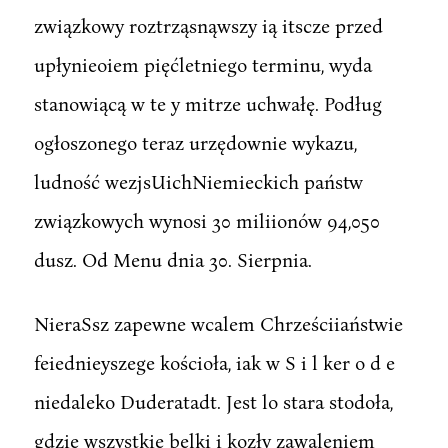
związkowy roztrząsnąwszy ią itscze przed
upłynieoiem pięćletniego terminu, wyda
stanowiącą w te y mitrze uchwałę. Podług
ogłoszonego teraz urzędownie wykazu,
ludność wezjsUichNiemieckich państw
związkowych wynosi 30 miliionów 94,050
dusz. Od Menu dnia 30. Sierpnia.
NieraSsz zapewne wcalem Chrześciiaństwie
feiednieyszege kościoła, iak w S i l ker o d e
niedaleko Duderatadt. Jest lo stara stodoła,
gdzie wszystkie belki i kozły zawaleniem