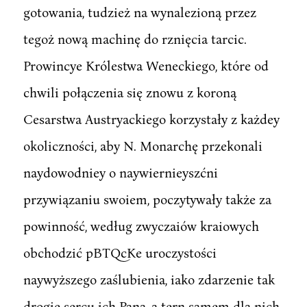
gotowania, tudzież na wynalezioną przez
tegoż nową machinę do rznięcia tarcic.
Prowincye Królestwa Weneckiego, które od
chwili połączenia się znowu z koroną
Cesarstwa Austryackiego korzystały z każdey
okoliczności, aby N. Monarchę przekonali
naydowodniey o naywiernieyszćni
przywiązaniu swoiem, poczytywały także za
powinność, według zwyczaiów kraiowych
obchodzić pBTQcKe uroczystości
naywyższego zaślubienia, iako zdarzenie tak
drogie sercu ich Pana, a tern samem dla nich