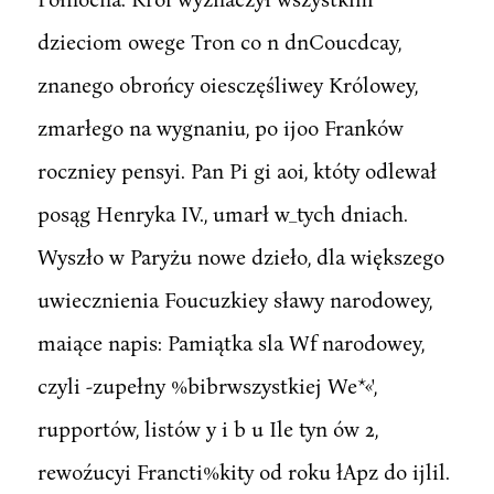
dzieciom owege Tron co n dnCoucdcay,
znanego obrońcy oiesczęśliwey Królowey,
zmarłego na wygnaniu, po ijoo Franków
roczniey pensyi. Pan Pi gi aoi, któty odlewał
posąg Henryka IV., umarł w_tych dniach.
Wyszło w Paryżu nowe dzieło, dla większego
uwiecznienia Foucuzkiey sławy narodowey,
maiące napis: Pamiątka sla Wf narodowey,
czyli -zupełny %bibrwszystkiej We*«',
rupportów, listów y i b u Ile tyn ów 2,
rewoźucyi Francti%kity od roku łApz do ijlil.