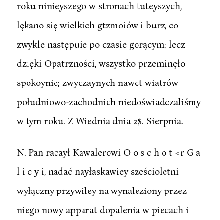
roku ninieyszego w stronach tuteyszych,
lękano się wielkich gtzmoiów i burz, co
zwykle następuie po czasie gorącym; lecz
dzięki Opatrzności, wszystko przeminęło
spokoynie; zwyczaynych nawet wiatrów
południowo-zachodnich niedoświadczaliśmy
w tym roku. Z Wiednia dnia 2$. Sierpnia.
N. Pan racaył Kawalerowi O o s c h o t <r G a
l i c y i, nadać nayłaskawiey sześcioletni
wyłączny przywiley na wynaleziony przez
niego nowy apparat dopalenia w piecach i