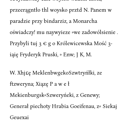
przeerągntło thl woysko prztd N. Panem w
paradzie przy bindarziz, a Monarcha
oświadczy! mu naywyieze »we zadowólsienie .
Przybyli tuj 3 € g o Królewicewska Mość 3-
iąię Fryderyk Pruski, » Enw; J K, M.
W. Xhj£ę MeklenbwgekoSzwtryńłki, ze
ftzweryna; Xiązę P a w e ł
Mekienburgsk«Szweryńeki, z Genewy;
Generał piechoty Hrabia Goeifenau, z« Siekaj
Geuexai