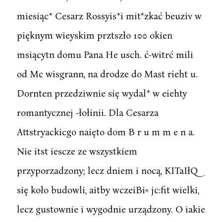
miesiąc* Cesarz Rossyis*i mit*zkać beuziv w
pięknym wieyskim prztszło 100 okien
msiącytn domu Pana He usch. ć-witrć mili
od Mc wisgrann, na drodze do Mast rieht u.
Dornten przedziwnie się wydal* w eiehty
romantycznej -łołinii. Dla Cesarza
Attstryackicgo naięto dom B r u m m e n a.
Nie itst iescze ze wszystkiem
przyporzadzony; lecz dniem i nocą, KITaIłQ
się koło budowli, aitby wczeiBi« jc:fit wielki,
lecz gustownie i wygodnie urządzony. O iakie