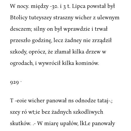
W nocy. między -30. i 3 t. Lipca powstał był
Btolicy tuteyszey straszny wicher z ulewnym
desczem; silny on był wprawdzie i trwał
przeszło godzinę, lecz żadney nie zrządził
szkody, oprócz, że złamał kilka drzew w
ogrodach, i wywrócił kilka kominów.
929 ·
T -eoie wicher panował ns odnodze tataj-.;
szey ró wt;ie bez żadnych szkodliwych
skutków. .- W miarę upałów, lkLe panowały