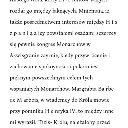
rozdał go między łaknących. Mniemaią, iż
także pośrednictwem interesów między H i s
z p a n i ą a iey powstałem! osadami sczerzey
się pewnie kongres Monarchów w
Akwisgranie zayrnie, kiedy przywrócenie i
zachowanie spokoyności i pokoiu iest
pięknym powszechnym celem tych
wspaniałych Monarchów. Margrabia Ba rbe
de M arbois, w wiademcy do Króla mowie
przy pomniku H e nryka IV., to między inne
mi wyraził: "Dziś» Królu, należałoby przed