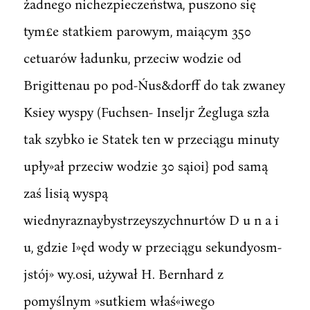
żadnego nichezpieczeństwa, puszono się
tym£e statkiem parowym, maiącym 350
cetuarów ładunku, przeciw wodzie od
Brigittenau po pod-Ńus&dorff do tak zwaney
Ksiey wyspy (Fuchsen- Inseljr Żegluga szła
tak szybko ie Statek ten w przeciągu minuty
upły»ał przeciw wodzie 30 sąioi} pod samą
zaś lisią wyspą
wiednyraznaybystrzeyszychnurtów D u n a i
u, gdzie I»ęd wody w przeciągu sekundyosm-
jstój» wy.osi, używał H. Bernhard z
pomyślnym »sutkiem właś«iwego