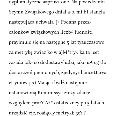
dyplomatyczne aaprusz-one. Na posiedzeniu
Seymu Zwiąakowego dnial a-o. mi bI stanęła
następująca uchwała: J» Podana przez-
całonkow związkowych liczb»' łudnośti
prayimuie się na następne 5 lat tyauczasowo
za metrykę zwiąż ko w a)M*try-. ka ta ieet
zasada tak- co dodostawyludzi, iako uA cg tlo
dostarczeń pienicinycb, zjedyny» banceUarya
et-ymową. 3) Maiąca bydź następnie
ustanowioną Kommissya złoży zdan;e
względem prałY AŁ* ostateczney po 5 latach
urządzić eie, roaiącey metryki; 3eYT