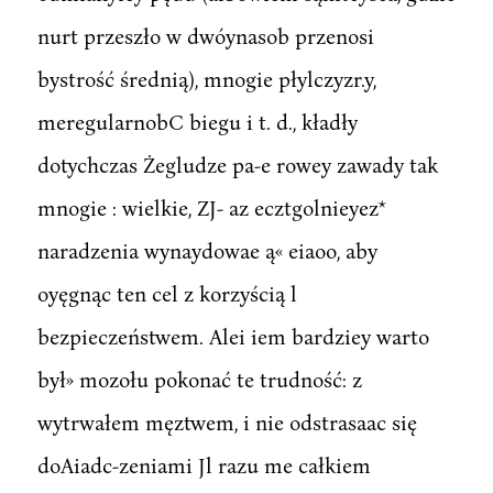
nurt przeszło w dwóynasob przenosi
bystrość średnią), mnogie płylczyzr.y,
meregularnobC biegu i t. d., kładły
dotychczas Żegludze pa-e rowey zawady tak
mnogie : wielkie, ZJ- az ecztgolnieyez*
naradzenia wynaydowae ą« eiaoo, aby
oyęgnąc ten cel z korzyścią l
bezpieczeństwem. Alei iem bardziey warto
był» mozołu pokonać te trudność: z
wytrwałem męztwem, i nie odstrasaac się
doAiadc-zeniami Jl razu me całkiem