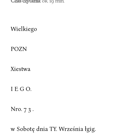
Czas czytania
: ok. 19 min.
Wielkiego
POZN
Xiestwa
I E G O.
Nro. 7 3 .
w Sobotę dnia TY. Września łgig.