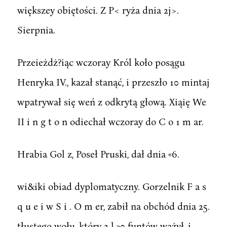
większey obiętości. Z P< ryża dnia 2j>.
Sierpnia.
Przeieżdż?iąc wczoray Król koło posągu
Henryka IV., kazał stanąć, i przeszło 10 mintaj
wpatrywał się weń z odkrytą głową. Xiąię We
II i n g t o n odiechał wczoray do C o 1 m ar.
Hrabia Gol z, Poseł Pruski, dał dnia «6.
wi&iki obiad dyplomatyczny. Gorzelnik F a s
q u e i w S i . O m er, zabił na obchód dnia 25.
tłustego wołu, który 2 l »0 funtów ważył, i