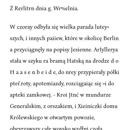
Ź Rerlitrn dnia g. Wr%elnia.
W czoray odbyła się wielka parada lutey»
szych, i innych paiiew, które w okolicę Berlin
a przyciągnęły na popisy Jesienne. ArIyllerya
stała w szyku ra bramą Hatską na drodze d o
H a a s e n b e i d e, do nrey przypierały półki
ptei'.roty, apotemiazdy, rozciągaiąc się »i do
apteki zamkowej. - Kroi Jtnć w mundurze
Generalskim, z orszakiem, i Xieiniczki domu
Królewskiego w otwartym powozie,
obeyrzawszy całe woysko wzdłni czoła,