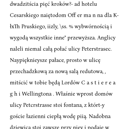
dwadzitścia pięć kroków?- ad hotelu
Cesarskiego naiętodom Off er ma n na dla K-
łxTh Pruskiego, iizly, \ss. % wybwórnością i
wygodą wszystkie inne" przewyższa. Anglicy
naleli niemal całą połać ulicy Peterstrasec.
Naypięknieysze pałace, prosto w ulicę
przechadzkową za nową salą redutowa, ,
mitścić w tobie będą Lordów C a s t i e r e a
g h i Wellingtona . Właśnie wprost domów
ulicy Petcrstrasse stoi fontana, z którt-y
goście łazienni ciepłą wodę piią. Nadobna
dziewica stoi zawsze przy niey i podaie w