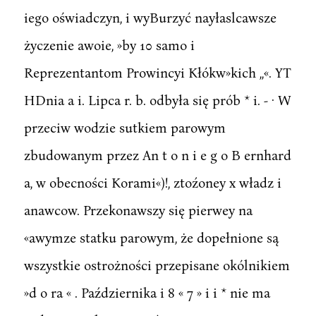
iego oświadczyn, i wyBurzyć nayłaslcawsze
życzenie awoie, »by 10 samo i
Reprezentantom Prowincyi Kłókw»kich ,,«. YT
HDnia a i. Lipca r. b. odbyła się prób * i. - · W
przeciw wodzie sutkiem parowym
zbudowanym przez An t o n i e g o B ernhard
a, w obecności Korami«)!, ztoźoney x władz i
anawcow. Przekonawszy się pierwey na
«awymze statku parowym, że dopełnione są
wszystkie ostrożności przepisane okólnikiem
»d o ra « . Października i 8 « 7 » i i * nie ma