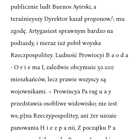
publicznie ludt Buenos Ayirski, a
teraźnieyszy Dyrektor kazał proponow/\ mu
zgodę. Artygasiest sprawnym bardzo na
podiazdy, i nieraz iuż pobił woyska
Rzeczpospolitey. Ludność Prowiocyi B a o d a
- O r i e ma I, zaledwie obcymuie 50.000
mieszkańców, lecz prawie wszyscy są
wojownikami. < Prowincya Pa rag u a y
przedstawia osobliwe widowisko; nie iest
ws;.pJna Rzeczypospolitey, ani ,ter uzoaie
panowania H i e z p a nii, Z początku P a