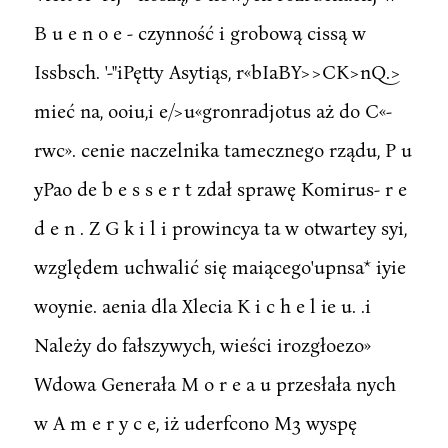
B u e n o e - czynność i grobową cissą w
Issbsch. '-"iPętty Asytiąs, r«bIaBY>>CK>nQ.>
mieć na, ooiu,i e/>u«gronradjotus aż do C«-
rwc». cenie naczelnika tamecznego rządu, P u
yPao de b e s s e r t zdał sprawę Komirus- r e
d e n . Z G k i l i prowincya ta w otwartey syi,
względem uchwalić się maiącego'upnsa* iyie
woynie. aenia dla Xlecia K i c h e l ie u. .i
Należy do fałszywych, wieści irozgłoezo»
Wdowa Generała M o r e a u przesłała nych
w A m e r y c e, iż uderfcono M3 wyspę