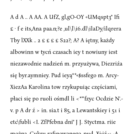
A d A .. A AA. A UfZ, gl,gO-OY «UMqspt3" Ifi
£ · f e its,Ana paa.n;?e ,ul\l\i6.dl\ilaDy/ilqrera
Tby lXXk .. 2 £ £ £ £ S22?; A? A iętny, każdy
albowinn w tycń czasach iey t nowiuny iest
niezawodnie nadzień m. przyużywa, Diezriźa
się byr.aymniey. Pud ieyą**«$ssfego m. Arcy-
XiezAa Karolina tow rzykupuiąc częściami,
płaci się po ruoli ośmdl li <*"'fzyc Ocdzie N'.-
v. p A dr ź > in. sia.t i 85, a Lewantskiey i 51 i
etc\fubli <I. ZfPfebna dni" J J. Styctma. riie
można. Cukru rafinowanego, pud. Xi;jź<; -A..