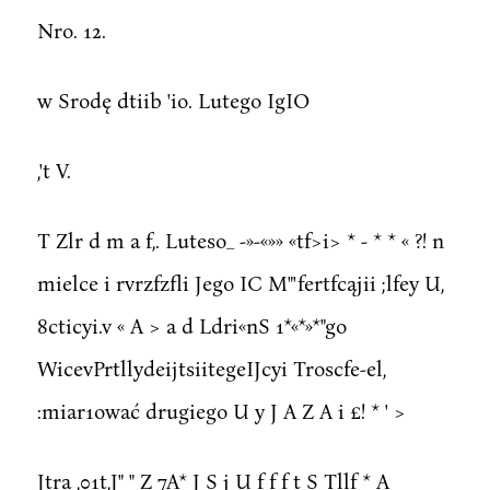
Nro. 12.
w Srodę dtiib 'io. Lutego IgIO
,'t V.
T Zlr d m a f,. Luteso_ -»-«»» «tf>i> * - * * « ?! n
mielce i rvrzfzfli Jego IC M"'fertfcąjii ;lfey U,
8cticyi.v « A > a d Ldri«nS 1*«*»*"go
WicevPrtllydeijtsiitegeIJcyi Troscfe-el,
:miar1ować drugiego U y J A Z A i £! * ' >
Jtra ,01t,J" " Z 7A* J S j U f f f t S Tllf * A