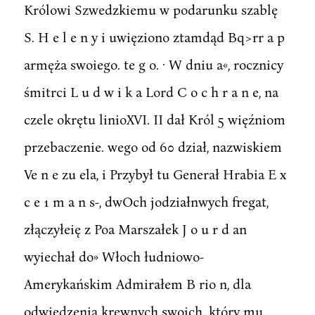
Królowi Szwedzkiemu w podarunku szablę
S. H e l e n y i uwięziono ztamdąd Bq>rr a p
armęża swoiego. te g o. · W dniu a«, rocznicy
śmitrci L u d w i k a Lord C o c h r a n e, na
czele okrętu linioXVI. II dał Król 5 więźniom
przebaczenie. wego od 60 dział, nazwiskiem
Ve n e zu ela, i Przybył tu Generał Hrabia E x
c e 1 m a n s-, dwOch jodziałnwych fregat,
złączyłeię z Poa Marszałek J o u r d an
wyiechał do» Włoch łudniowo-
Amerykańskim Admirałem B rio n, dla
odwiedzenia krewnych swoich. który mu