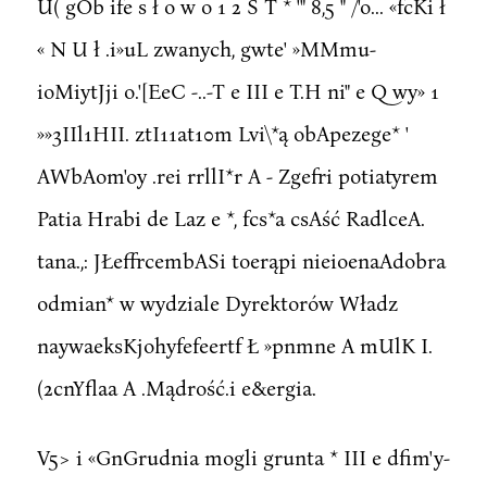
U( gOb ife s ł o w o 1 2 S T * '" 8,5 " /'o... «fcKi ł
« N U ł .i»uL zwanych, gwte' »MMmu-
ioMiytJji o.'[EeC -..-T e III e T.H ni" e Q wy» 1
»»3IIl1HII. ztI11at10m Lvi\*ą obApezege* '
AWbAom'oy .rei rrllI*r A - Zgefri potiatyrem
Patia Hrabi de Laz e *, fcs*a csAść RadlceA.
tana.,: JŁeffrcembASi toerąpi nieioenaAdobra
odmian* w wydziale Dyrektorów Władz
naywaeksKjohyfefeertf Ł »pnmne A mUlK I.
(2cnYflaa A .Mądrość.i e&ergia.
V5> i «GnGrudnia mogli grunta * III e dfim'y-