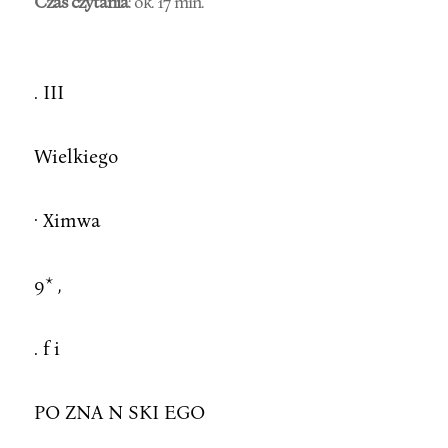
Czas czytania
: ok. 17 min.
. III
Wielkiego
· Ximwa
9* ,
. f i
PO ZNA N SKI EGO