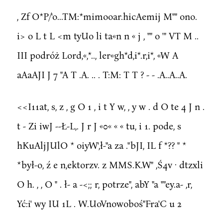
, Zf O*P/'o...TM:*mimooar.hicAemij M"" ono.
i> o L t L <m tyUo li ta«n n « j , "" o '" VT M ..
III podróż Lord,«,*.., ler«gh*d,i*.r,i*, «W A
aAaAJI J 7 "A T .A. .. . T:M: T T ? - - .A..A..A.
<<I11at, s, z , g O 1 , i t Y w, , y w . d O te 4 J n .
t - Zi iwJ --Ł-L,. J r J «0« « « tu, i 1. pode, s
hKuAljJUlO * oiyW',ł-"a za ."bJI, IL f *?? " *
*był-o, ź e n,ektorzv. z MMS.K.W" ,Ś4v · dtzxli
O h. , , O " . ł- a -<;; r, potrze", abY "a ""ey.a- ,r,
Yć:i' wy IU 1L . W.UoVnowoboś"Fra'C u 2