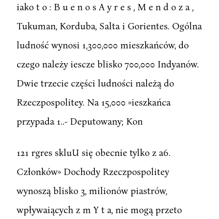
iako t o : B u e n o s A y r e s , M e n d o z a ,
Tukuman, Korduba, Salta i Gorientes. Ogólna
ludność wynosi 1,300,000 mieszkańców, do
czego należy iescze blisko 700,000 Indyanów.
Dwie trzecie części ludności należą do
Rzeczpospolitey. Na 15,000 »ieszkańca
przypada 1..- Deputowany; Kon
121 rgres skluU się obecnie tylko z a6.
Członków» Dochody Rzeczpospolitey
wynoszą blisko 3, milionów piastrów,
wpływaiących z m Y t a, nie mogą przeto