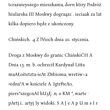
tcrazuieyszego mieszkania, dorn ktiry Podróż
hiularska III Moskwy dograązc . ieciaak za lat
kilka dopiero będz e ukończony.
Chińskich. .4 Z lVioch dnia 20. stycznia.
Droga z Moskwy do granic ChińskiĆH A
Dnia 13. m. b. ochrzcił Kardynał Litta
maAŁoitetzta-ieAt ZMiioma; wretiw+a
»edna*A w kościele A. IgtrfteAo,
piers*szegcnAI hU3Ę .n; o KM *, warte ·
pArtj.i.. artyj Iy widoki. S A J e A p U m s I r