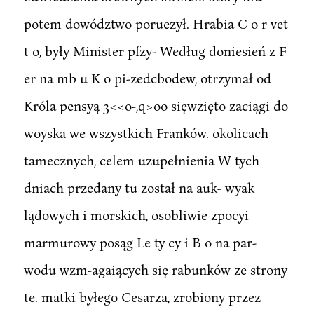
potem dowództwo poruezył. Hrabia C o r vet
t o, były Minister pfzy- Według doniesień z F
er na mb u K o pi-zedcbodew, otrzymał od
Króla pensyą 3<<o-,q>oo sięwzięto zaciągi do
woyska we wszystkich Franków. okolicach
tamecznych, celem uzupełnienia W tych
dniach przedany tu został na auk- wyak
lądowych i morskich, osobliwie zpocyi
marmurowy posąg Le ty cy i B o na par-
wodu wzm-agaiących się rabunków ze strony
te. matki byłego Cesarza, zrobiony przez