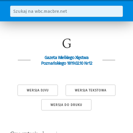
G
Gazeta Wielkiego Xięstwa
Poznańskiego 1819.02.10 Nr12
WERSJA DJVU
WERSJA TEKSTOWA
WERSJA DO DRUKU