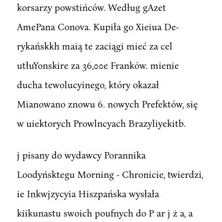
korsarzy powstińców. Według gAzet
AmePana Conova. Kupiła go Xieiua De-
rykańskkh maią te zaciągi mieć za cel
utłuYonskire za 36,00e Franków. mienie
ducha tewolucyinego, który okazał
Mianowano znowu 6. nowych Prefektów, się
w uiektorych Prowlncyach Brazyliyekitb.
j pisany do wydawcy Porannika
Loodyńsktegu Morning - Chronicie, twierdzi,
ie Inkwjzycyia Hiszpańska wysłała
kiikunastu swoich poufnych do P ar j ż a, a