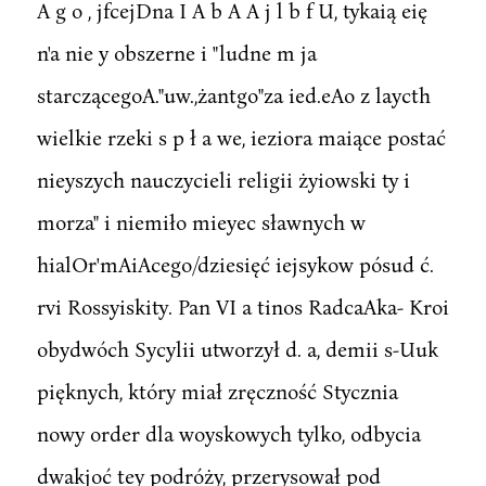
A g o , jfcejDna I A b A A j l b f U, tykaią eię
n'a nie y obszerne i "ludne m ja
starczącegoA."uw.,żantgo"za ied.eAo z laycth
wielkie rzeki s p ł a we, ieziora maiące postać
nieyszych nauczycieli religii żyiowski ty i
morza" i niemiło mieyec sławnych w
hialOr'mAiAcego/dziesięć iejsykow pósud ć.
rvi Rossyiskity. Pan VI a tinos RadcaAka- Kroi
obydwóch Sycylii utworzył d. a, demii s-Uuk
pięknych, który miał zręczność Stycznia
nowy order dla woyskowych tylko, odbycia
dwakjoć tey podróży, przerysował pod