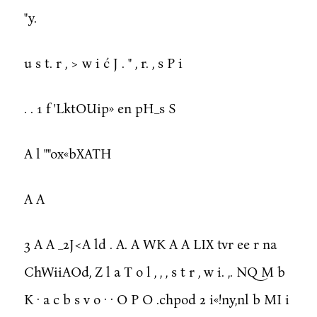
"y.
u s t. r , > w i ć J . " , r. , s P i
. . 1 f 'LktOUip» en pH_s S
A l ""ox«bXATH
A A
3 A A _2J<A ld . A. A WK A A LIX tvr ee r na
ChWiiAOd, Z l a T o l , , , s t r , w i. ,. NQ M b
K · a c b s v o · · O P O .chpod 2 i«!ny,nl b MI i