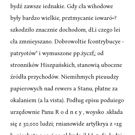
bydź zawsze iednakie. Gdy cła wihodowe
były bardzo wielkie, prztmycanie iowaró«?
szkodziło znacznie dochodom, dLi czego lei
cła zmnieyszano. Dobrowoltie fcontrybucye -
patryotów" i wymuszone pp.życzf,; od
stronników Hiszpańskich, stanowią uboczne
źródła przychodów. Niemihmych pieuudzy
papierowych nad rewers a Stanu, płatne za
okalaniem (a la vista). Podług episu poduiego
urzędownie Panu R o d n e y , woysko .składa
się z 30,000 ludzi; rnianowide artylkrya z »2g