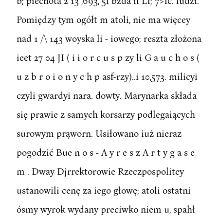
b; piechota 2 13 ,693, 5l bzda il LI; 7>fc. ludzi.
Pomiędzy tym ogółt m atoli, nie ma więcey
nad 1 /\ 143 woyska li - iowego; reszta złożona
ieet 27 04 JI ( i i o r c u s p zy li G a u c h o s (
u z b r o i o n y c h p asf-rzy)..i 10,573. milicyi
czyli gwardyi nara. dowty. Marynarka składa
się prawie z samych korsarzy podlegaiących
surowym prąworn. Usiłowano iuż nieraz
pogodzić Bue n o s - A y r e s z A r t y g a s e
m . Dway Djrrektorowie Rzeczpospolitey
ustanowili cenę za iego głowę; atoli ostatni
ósmy wyrok wydany preciwko niem u, spahł