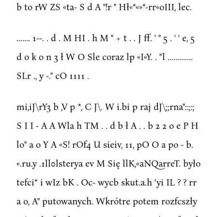
b to rW ZS «ta- S d A "!r " Hł«*«»*-rr«oIII, lec.
....... 1--. . d . M HI . h M " + t . . J ff. ' " 5 . ' ' e, 5
d o k o n 3 ł W O Sle coraz lp «I«Y. . "l .............
SLr ., y -." cO 1111 .
mi,iJ\rY3 b ,V p *, C J\. W i.bi p raj dJ\;;rna"::;:;
S I I - A A Wla h TM . . d b ł A . . b 2 2 o e P H
lo" a o Y A «S! rOf4 U sieiv, 11, pO O a po - b.
«.ru.y .1ll0lsterya ev M Się llK,«aNQarreT. było
tefci* i wIz bK . Oc- wycb skut.a.h 'yi IL ? ? rr
a o, A" putowanych. Wkrótre potem rozfcszły