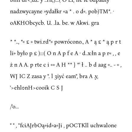
nadzwycayne »ydałkr «a * . o d«. pob)TM*. ·
oAKHObcycb. U. .la. be. w Akwi. gra
* *.., *« £ » twi.rd*« powrócono., A * ą £ * ą p r t
li» było p £ ):::( O n A p f e A · d..x:łn a p r« , , e
ż n A A. p rte c i «» A H ** } *' ł .. b d aag «.. - « ,
WJ IC Z zasa y ". l 3iyć eam", bra A .y,
'>ehl0nH>cooik C S J
/'o...
" " , "fciAJrbOą»id»a«Ji , pOCTKll uchwalone