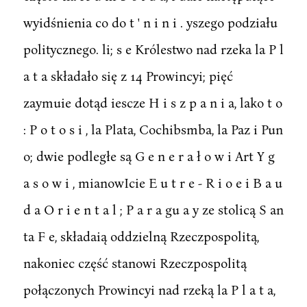
wyidśnienia co do t ' n i n i . yszego podziału
politycznego. li; s e Królestwo nad rzeka la P l
a t a składało się z 14 Prowincyi; pięć
zaymuie dotąd iescze H i s z p a n i a, lako t o
: P o t o s i , la Plata, Cochibsmba, la Paz i Pun
o; dwie podległe są G e n e r a ł o w i Art Y g
a s o w i , mianowIcie E u t r e - R i o e i B a u
d a O r i e n t a l ; P a r a gu a y ze stolicą S an
ta F e, składaią oddzielną Rzeczpospolitą,
nakoniec część stanowi Rzeczpospolitą
połączonych Prowincyi nad rzeką la P l a t a,