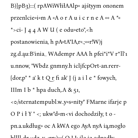
B)]pB3):::( rpAWiWłiłAAlp« ajśtyym ononem
przenlcie»i«m A «A o r A u i c r n e A «« A *«
*>ci- J 4 4 A W U ( e odu»eto",<h
postanowienia, h pA»tA"IA,r«.;««r!W)j
zg.d.ąu:B'inia_ WAdempr AAA h pfei*i*V r*ll'1
u.nnow, "Wbdz gnmny.h icljfcpOrt-an.rerr-
{dor,p" * a' k t Q r fi ak' J (j a i l e * fowych,
IIIm I b * hpa duch,.A & 51,
<0/sternatempubl.w..y«s«nity" FMarne ifarje p
O P i ł Y " <; ukw"d«m<vi dochodziły, t o -
pn.a.ukdług» oc A kWA ego AyA nyA ią,mogło
bllll dr<;dz. y .:rn;):::( O LI; ile ie odpadły