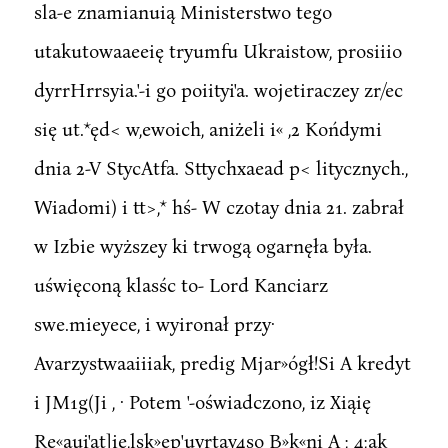
sla-e znamianuią Ministerstwo tego
utakutowaaeeię tryumfu Ukraistow, prosiiio
dyrrHrrsyia.'-i go poiityi'a. wojetiraczey zr/ec
się ut.*ęd< w,ewoich, aniżeli i« ,2 Końdymi
dnia 2-V StycAtfa. Sttychxaead p< litycznych.,
Wiadomi) i tt>,* hś- W czotay dnia 21. zabrał
w Izbie wyższey ki trwogą ogarnęła była.
uświęconą klasśc to- Lord Kanciarz
swe.mieyece, i wyironał przy·
Avarzystwaaiiiak, predig Mjar»ógł!Si A kredyt
i JM1g(Ji , · Potem '-oświadczono, iz Xiąię
Re«aui'at]ie,lsk»ep'uyrtav4so B»k«ni A ; 4;ak