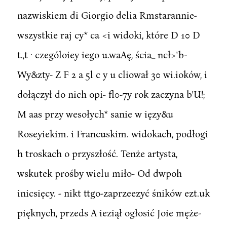
nazwiskiem di Giorgio delia Rmstarannie-
wszystkie raj cy* ca <i widoki, które D 10 D
t.,t · czególoiey iego u.waAę, ścia_ ncł>'b-
Wy&zty- Z F 2 a 5l c y u cliował 30 wi.ioków, i
dołączył do nich opi- fl0-7y rok zaczyna b'U!;
M aas przy wesołych* sanie w ięzy&u
Roseyiekim. i Francuskim. widokach, podłogi
h troskach o przyszłość. Tenże artysta,
wskutek prośby wielu miło- Od dwpoh
inicsięcy. - nikt ttgo-zaprzeezyć śników ezt.uk
pięknych, przeds A ieziął ogłosić Joie męże-