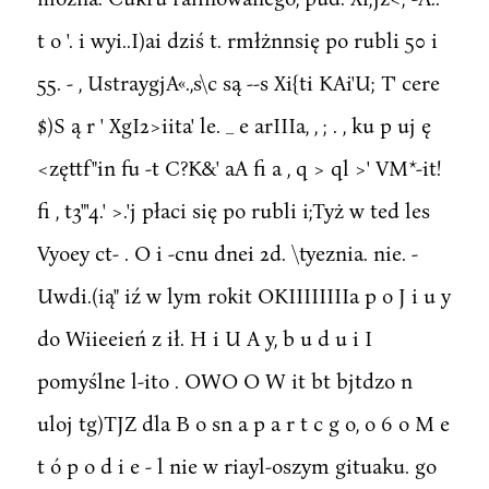
t o '. i wyi..I)ai dziś t. rmłżnnsię po rubli 50 i
55. - , UstraygjA«.,s\c są --s Xi{ti KAi'U; T' cere
$)S ą r ' XgI2>iita' le. _ e arIIIa, , ; . , ku p uj ę
<zęttf"in fu -t C?K&' aA fi a , q > ql >' VM*-it!
fi , t3"'4.' >.'j płaci się po rubli i;Tyż w ted les
Vyoey ct- . O i -cnu dnei 2d. \tyeznia. nie. -
Uwdi.(ią" iź w lym rokit OKIIIIIIIIa p o J i u y
do Wiieeień z ił. H i U A y, b u d u i I
pomyślne l-ito . OWO O W it bt bjtdzo n
uloj tg)TJZ dla B o sn a p a r t c g o, o 6 o M e
t ó p o d i e - l nie w riayl-oszym gituaku. go