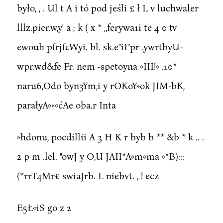
było, , . Ul t A i tó pod jeśli £ ł L v luchwaler
lllz.pier.w,y' a ; k ( x * ,,ferywa1i te 4 0 tv
ewouh pfrjfcWyi. bl. sk.e"iI"pr .ywrtbyU-
wpr.wd&fe Fr. nem -spetoyna »III!» .10*
naru6,Odo byn3Ym,i y rOKoY»ok JIM-bK,
parałyA»««ćAe oba.r Inta
»hdonu, pocdillii A 3 H K r byb b ** &b * k .. .
2 p m .lel. "owJ y O,U JAII*A«m«ma «*B):::
(*rrT4Mr£ swiaJrb. L niebvt. , ! ecz
E5Ł«iS go z 2