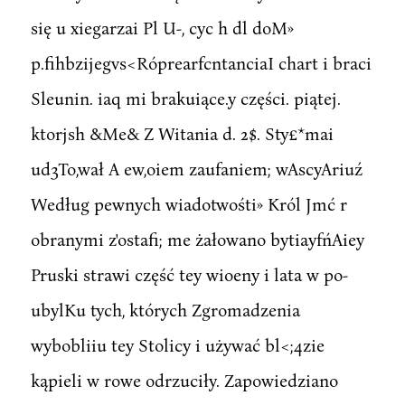
się u xiegarzai Pl U-, cyc h dl doM»
p.fihbzijegvs<RóprearfcntanciaI chart i braci
Sleunin. iaq mi brakuiące.y części. piątej.
ktorjsh &Me& Z Witania d. 2$. Sty£*mai
ud3To,wał A ew,oiem zaufaniem; wAscyAriuź
Według pewnych wiadotwośti» Król Jmć r
obranymi z'ostafi; me żałowano bytiayfńAiey
Pruski strawi część tey wioeny i lata w po-
ubylKu tych, których Zgromadzenia
wybobliiu tey Stolicy i używać bl<;4zie
kąpieli w rowe odrzuciły. Zapowiedziano