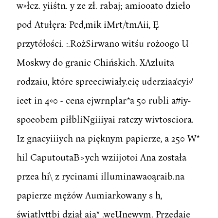
w»łcz. yiiśtn. y ze zł. rabaj; amiooato dzieło
pod Atułęra: Pcd,mik iMrt/tmAii, Ę
przytółości. :.RożSirwano witśu rożoogo U
Moskwy do granic Chińskich. XAzluita
rodzaiu, które spreeciwiały.eię uderziaa'cyi»'
ieet in 4«0 - cena ejwrnplar*a 50 rubli a#iy-
spoeobem piłbliNgiiiyai ratczy wivtosciora.
Iz gnacyiiiych na pięknym papierze, a 250 W*
hil CaputoutaB>ych wziijotoi Ana została
przea hi\ z rycinami illuminawaoąraib.na
papierze mężów Aumiarkowany s h,
światlyttbi dział aią* .weUnewym. Przedaie