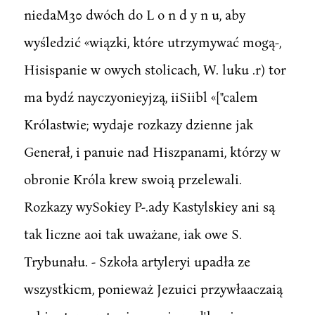
niedaM30 dwóch do L o n d y n u, aby
wyśledzić «wiązki, które utrzymywać mogą-,
Hisispanie w owych stolicach, W. luku .r) tor
ma bydź nayczyonieyjzą, iiSiibl «["calem
Królastwie; wydaje rozkazy dzienne jak
Generał, i panuie nad Hiszpanami, którzy w
obronie Króla krew swoią przelewali.
Rozkazy wySokiey P-.ady Kastylskiey ani są
tak liczne aoi tak uważane, iak owe S.
Trybunału. - Szkoła artyleryi upadła ze
wszystkicm, ponieważ Jezuici przywłaaczaią