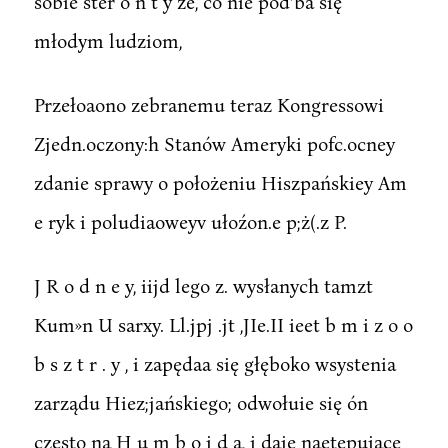
sobie ster o n t y że, co nie pod'ba się
młodym ludziom,
Przełoaono zebranemu teraz Kongressowi
Zjedn.oczony:h Stanów Ameryki pofc.ocney
zdanie sprawy o położeniu Hiszpańskiey Am
e ryk i poludiaoweyv ułoźon.e p;ż(.z P.
J R o d n e y, iijd lego z. wysłanych tamzt
Kum»n U sarxy. Ll.jpj .jt ,JIe.II ieet b m i z o o
b s z t r . y , i zapędaa się głęboko wsystenia
zarządu Hiez;jańskiego; odwołuie się ón
często na H u m b o i d a, i daie naetępuiące