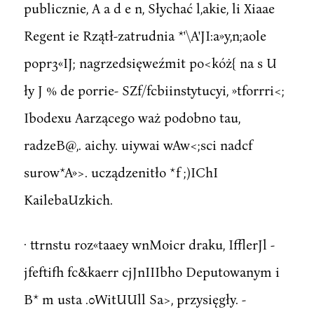
publicznie, A a d e n, Słychać l,akie, li Xiaae
Regent ie Rzątł-zatrudnia *'\A'JI:a»y,n;aole
popr3«IJ; nagrzedsięweźmit po<kóż{ na s U
ły J % de porrie- SZf/fcbiinstytucyi, »tforrri<;
Ibodexu Aarzącego waż podobno tau,
radzeB@,. aichy. uiywai wAw<;sci nadcf
surow*A»>. ucządzenitło *f ;)IChI
KailebaUzkich.
· ttrnstu roz«taaey wnMoicr draku, IfflerJl -
jfeftifh fc&kaerr cjJnIIIbho Deputowanym i
B* m usta .0WitUUll Sa>, przysięgły. -