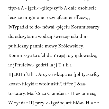
tfpr-a A - jgeii<;-3iiep»zy*b A daie osobiście,
lecz że miignione rozwiąfcaniei.rffcczy, ,
IvTypadki te do- nówai -pięciu Korumissarzy
du odczytania wodzaj świeżo;- iaki dmri
publiczny pannie mowy Królewskiey.
Kommissya ta sfcłida. i' ra;::J; c y i; dowodzą,
ie jFfiuiciwi- godrti la jj T 1 ii 1
IIJaKIIIifUlH. Arcy».1ii«kupa ex [jolitycszrfcy
koast>tiicyki«f wtoluuśtfi*, tf*ee J &aa-
tortaury, MarkS za C amden, - Hra« umieią,
W zy.ińae IIJ przy <<igyAoq art biów- H a r r