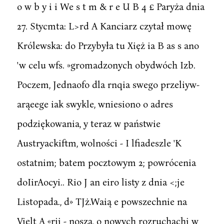
o w b y i i We s t m & r e U B 4 £ Paryża dnia
27. Stycmta: L>rd A Kanciarz czytał mowę
Królewska: do Przybyła tu Xięż ia B as s ano
'w celu wfs. »gromadzonych obydwóch Izb.
Poczem, Jednaofo dla rnqia swego przeliyw-
arąeege iak swykle, wniesiono o adres
podziękowania, y teraz w państwie
Austryackiftm, wolności - I lfiadeszle 'K
ostatnim; batem pocztowym 2; powrócenia
doIirAocyi.. Rio J an eiro listy z dnia <;je
Listopada., d» TJż.Waią e powszechnie na
Vielt A «rij - noszą, o nowych rozruchachj w