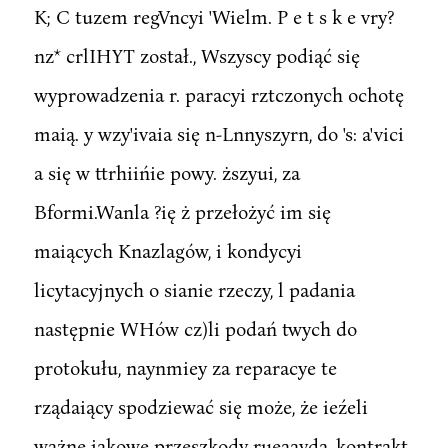
K; C tuzem regVncyi 'Wielm. P e t s k e vry?
nz* crlIHYT został., Wszyscy podiąć się
wyprowadzenia r. paracyi rztczonych ochotę
maią. y wzy'ivaia się n-Lnnyszyrn, do 's: a'vici
a się w ttrhiińie powy. ższyui, za
Bformi.Wanla ?ię ż przełożyć im się
maiących Knazlagów, i kondycyi
licytacyjnych o sianie rzeczy, l padania
następnie WHów cz)li podań twych do
protokułu, naynmiey za reparacye te
rządaiący spodziewać się może, że ieźeli
ważne iakowe przeszkody rueaaydą, kontrakt