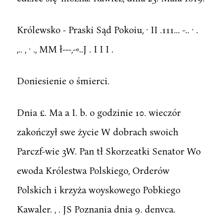
Królewsko - Praski Sąd Pokoiu, · II .111... -.. · .
,.. , · ., MM ł---,-«..J . I I I .
Doniesienie o śmierci.
Dnia £. Ma a I. b. o godzinie 10. wieczór
zakończył swe życie W dobrach swoich
Parczf-wie 3W. Pan tł Skorzeatki Senator Wo
ewoda Królestwa Polskiego, Orderów
Polskich i krzyża woyskowego Pobkiego
Kawaler. , . JS Poznania dnia 9. denvca.