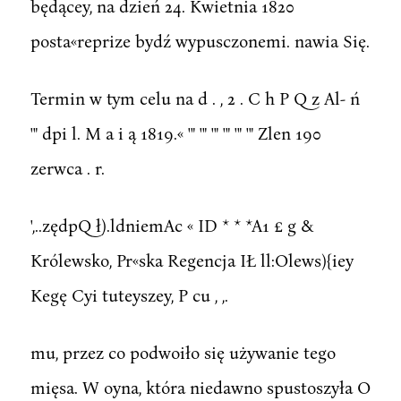
będącey, na dzień 24. Kwietnia 1820
posta«reprize bydź wypusczonemi. nawia Się.
Termin w tym celu na d . , 2 . C h P Q z Al- ń
'" dpi l. M a i ą 1819.« '" '" '" '" '" '" Zlen 190
zerwca . r.
',..zędpQ ł).ldniemAc « ID * * *A1 £ g &
Królewsko, Pr«ska Regencja IŁ ll:Olews){iey
Kegę Cyi tuteyszey, P cu , ,.
mu, przez co podwoiło się używanie tego
mięsa. W oyna, która niedawno spustoszyła O