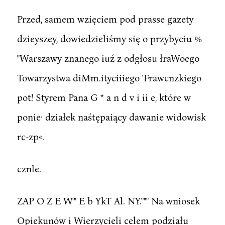
Przed, samem wzięciem pod prasse gazety
dzieyszey, dowiedzieliśmy się o przybyciu %
"Warszawy znanego iuź z odgłosu łraWoego
Towarzystwa diMm.ityciiiego 'Frawcnzkiego
pot! Styrem Pana G * a n d v i ii e, które w
ponie· działek naśtępaiący dawanie widowisk
rc-zp«.
cznle.
ZAP O Z E W'" E b YkT Al. NY.""" Na wniosek
Opiekunów i Wierzycieli celem podziału