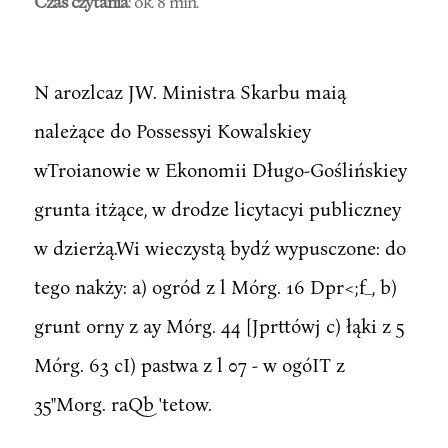
Czas czytania
: ok. 8 min.
N arozlcaz JW. Ministra Skarbu maią
należące do Possessyi Kowalskiey
wTroianowie w Ekonomii Długo-Goślińskiey
grunta itżące, w drodze licytacyi publiczney
w dzierżą.Wi wieczystą bydź wypusczone: do
tego nakży: a) ogród z l Mórg. 16 Dpr<;f_, b)
grunt orny z ay Mórg. 44 [Jprttówj c) łąki z 5
Mórg. 63 cI) pastwa z l 07 - w ogóIT z
35"Morg. raQb 'tetow.