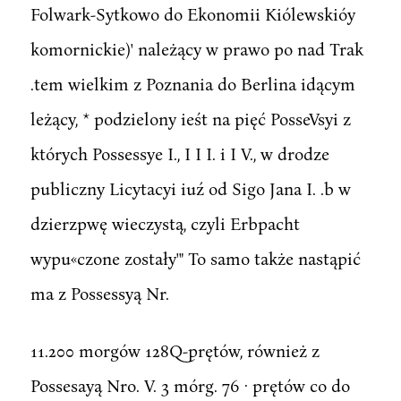
Folwark-Sytkowo do Ekonomii Kiólewskióy
komornickie)' należący w prawo po nad Trak
.tem wielkim z Poznania do Berlina idącym
leżący, * podzielony ieśt na pięć PosseVsyi z
których Possessye I., I I I. i I V., w drodze
publiczny Licytacyi iuź od Sigo Jana I. .b w
dzierzpwę wieczystą, czyli Erbpacht
wypu«czone zostały'" To samo także nastąpić
ma z Possessyą Nr.
11.200 morgów 128Q-prętów, również z
Possesayą Nro. V. 3 mórg. 76 · prętów co do