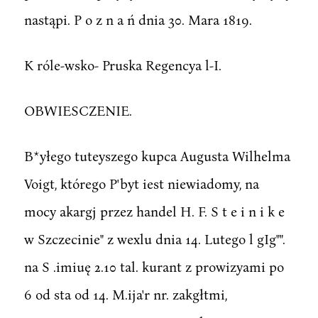
nastąpi. P o z n a ń dnia 30. Mara 1819.
K róle-wsko- Pruska Regencya l-I.
OBWIESCZENIE.
B*yłego tuteyszego kupca Augusta Wilhelma
Voigt, którego P'byt iest niewiadomy, na
mocy akargj przez handel H. F. S t e i n i k e
w Szczecinie" z wexlu dnia 14. Lutego l gIg"".
na S .imiuę 2.10 tal. kurant z prowizyami po
6 od sta od 14. M.ija'r nr. zakgłtmi,