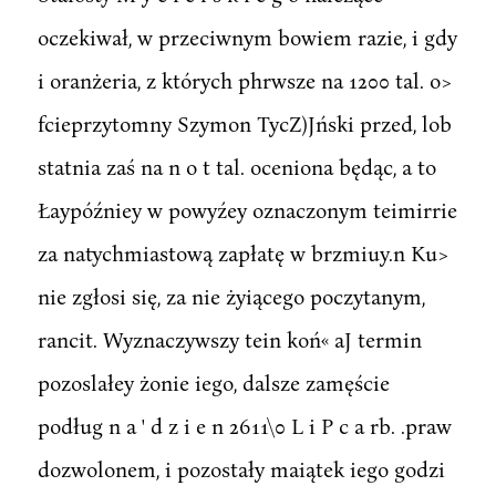
oczekiwał, w przeciwnym bowiem razie, i gdy
i oranżeria, z których phrwsze na 1200 tal. o>
fcieprzytomny Szymon TycZ)Jński przed, lob
statnia zaś na n o t tal. oceniona będąc, a to
Łaypóźniey w powyźey oznaczonym teimirrie
za natychmiastową zapłatę w brzmiuy.n Ku>
nie zgłosi się, za nie żyiącego poczytanym,
rancit. Wyznaczywszy tein koń« aJ termin
pozoslałey żonie iego, dalsze zamęście
podług n a ' d z i e n 2611\0 L i P c a rb. .praw
dozwolonem, i pozostały maiątek iego godzi