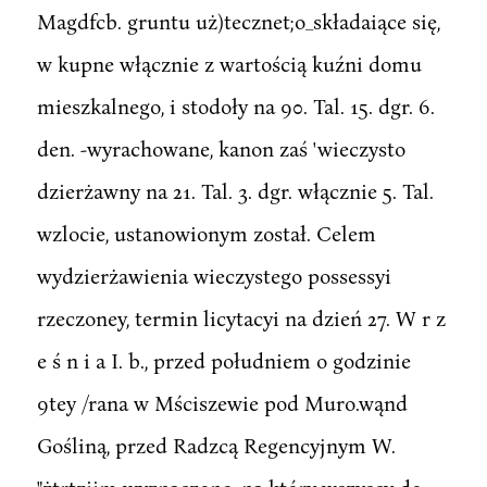
Magdfcb. gruntu uż)tecznet;o_składaiące się,
w kupne włącznie z wartością kuźni domu
mieszkalnego, i stodoły na 90. Tal. 15. dgr. 6.
den. -wyrachowane, kanon zaś 'wieczysto
dzierżawny na 21. Tal. 3. dgr. włącznie 5. Tal.
wzlocie, ustanowionym został. Celem
wydzierżawienia wieczystego possessyi
rzeczoney, termin licytacyi na dzień 27. W r z
e ś n i a I. b., przed południem o godzinie
9tey /rana w Mściszewie pod Muro.wąnd
Gośliną, przed Radzcą Regencyjnym W.