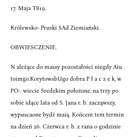
17. Maja T819.
Królewsko- Pruski SAd Ziemiański.
OBWIESCZENIE.
N ależące do massy pozostałości niegdy Aiu
toimgo.KorytowsbUgo dobra P ł a c z e k, w
PO-. wiecie Sredzkim położone, na trzy po
sobie idące lata od S. Jana r. b. zacząwszy,
wypuscaone bydź maią. Końcem tem termin
na dzień 26. Czerwca r. b. z rana o godzinie