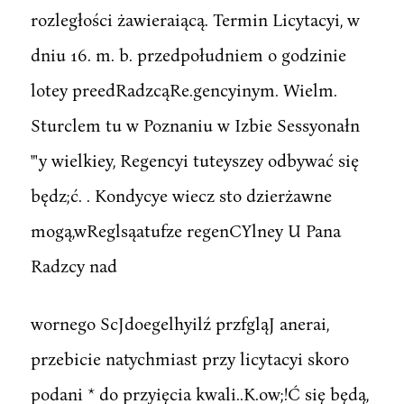
rozległości żawieraiącą. Termin Licytacyi, w
dniu 16. m. b. przedpołudniem o godzinie
lotey preedRadzcąRe.gencyinym. Wielm.
Sturclem tu w Poznaniu w Izbie Sessyonałn
"'y wielkiey, Regencyi tuteyszey odbywać się
będz;ć. . Kondycye wiecz sto dzierżawne
mogą,wReglsąatufze regenCYlney U Pana
Radzcy nad
wornego ScJdoegelhyilź przfgląJ anerai,
przebicie natychmiast przy licytacyi skoro
podani * do przyięcia kwali..K.ow;!Ć się będą,