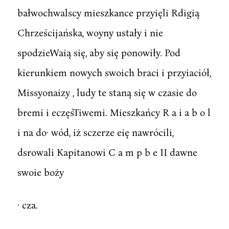
bałwochwalscy mieszkance przyięli Rdigią
Chrześcijańska, woyny ustały i nie
spodzieWaią się, aby się ponowiły. Pod
kierunkiem nowych swoich braci i przyiaciół,
Missyonaizy , ludy te staną się w czasie do
bremi i eczęśTiwemi. Mieszkańcy R a i a b o l
i na do· wód, iż sczerze eię nawrócili,
dsrowali Kapitanowi C a m p b e II dawne
swoie boży
· cza.