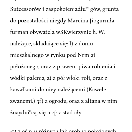
Sutcessorów i zaspokoieniadłu*' gów, grunta
do pozostałości niegdy Marcina Jiogurmła
furman obywatela wSKwierzynie h. W.
należące, składaiące się: l) z domu
mieszkalnego w rynku pod Nrm 2i
położonego, oraz z prawem piwa robienia i
wódki palenia, a) z pół włoki roli, oraz z
kawałkami do niey należącemi (Kawele
zwanemi.) 3f) z ogrodu, oraz z altana w nim
żnaydui"'cą, się. 1 4} z stad ały.
-5) z ośmiu różnych łąk osobno położonych,