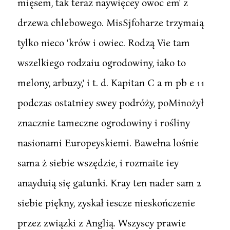
mięsem, tak teraz naywięcey owoc em' z
drzewa chlebowego. MisSjfoharze trzymaią
tylko nieco 'krów i owiec. Rodzą Vie tam
wszelkiego rodzaiu ogrodowiny, iako to
melony, arbuzy,' i t. d. Kapitan C a m pb e 11
podczas ostatniey swey podróży, poMinożył
znacznie tameczne ogrodowiny i rośliny
nasionami Europeyskiemi. Bawełna lośnie
sama ż siebie wszędzie, i rozmaite iey
anayduią się gatunki. Kray ten nader sam 2
siebie piękny, zyskał iescze nieskończenie
przez związki z Anglią. Wszyscy prawie