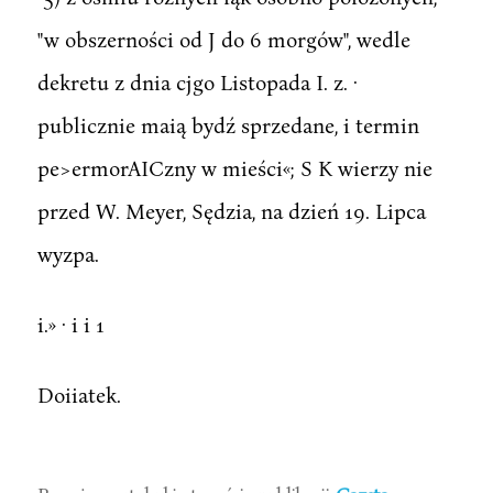
"w obszerności od J do 6 morgów", wedle
dekretu z dnia cjgo Listopada I. z. ·
publicznie maią bydź sprzedane, i termin
pe>ermorAICzny w mieści«; S K wierzy nie
przed W. Meyer, Sędzia, na dzień 19. Lipca
wyzpa.
i.» · i i 1
Doiiatek.