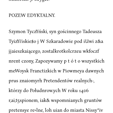
POZEW EDYKTALNY.
Szymon TyczYński, syn gościnnego Tadeusza
TyizYi'iskie$o j W Szkaradowie pod iUwi z&a
jjaieszkaiącego, zostalkrotkolcrzeu wkfoczf
nrent czony, Zapozywamy p t ó t o wszystkich
meWoysk Franctizkich w Piowmeya dawnych
prus znaiomyrh Pretendentów realnych-,
którzy do Połudnrow.ych W roku 1406
r,ai,t5spionem, iak& wspomnianych gruntów
pretensye re»lne, loh uian do miasta Nissy*iv