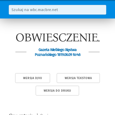
OBWIESCZENIE.
Gazeta Wielkiego Xięstwa
Poznańskiego 1819.06.09 Nr46
WERSJA DJVU
WERSJA TEKSTOWA
WERSJA DO DRUKU