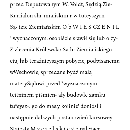
przed Deputowanym W. Voldt, Sędzią Zie-
Kurńalon shi, miańskiin r w tuteyszyrn
Są<izie Ziemiańskim O b W I E S CZ E N I L
" wyznaczonym, osobiście sławił się łub o ży-
Z zlecenia Królewsko Sadu Ziemiańskiego
ciu, lub teraźnieyszym pobycie, podpisanemu
wWschowie, sprzedane bydź maią
materySądowi przed "wyznaczonym
tcitninem piśmien- ały budowle zamku
tu*eysz< go do mas.y koiinie' doniósł i
następnie dalszych postanowień kursowey
Staiosty M y c i e l s k i e g o należące