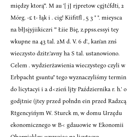
między ktorą"'. M au '[ jJ rjpretow cgjtćfdti, 2
Mórg. -£ t- łąk i . cig! Kiifitfl , 5 3 " ". mieysca
na błJsjyjiikiczri '" Łiie Bię, z.ppss.essyi tey
wkupne na 43 tal. 2M d. V. 6 d'., kan'an znś
wieczysto dzitr.'avny ha S tal. ustanowiono.
Celem . wydzierżawienia wieczystego czyli w
Erbpacht gsuntu" tego wyznaczyliśmy termin
do licytacyi i a d<zień ljty Października r. h.' o
godjtnie (jtey przed połndn ein przed Radzcą
Rtgencyińym W. Sturck m, w domu Urzędu
ekonomicznego w B< gdauowie w Ekonomii
Obornickley, uzywaiąc na licytacyą