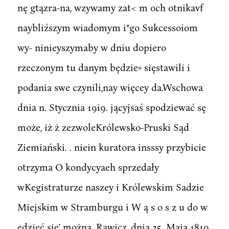
nę gtązra-na, wzywamy zat< m och otnikavf
naybliźszym wiadomym i*go Sukcessoiom
wy- ninieyszymaby w dniu dopiero
rzeczonym tu danym będzie» sięstawili i
podania swe czynili,nay więcey da.Wschowa
dnia n. Stycznia 19i9. jącyjsaś spodziewać sę
może, iż ż zezwoleKrólewsko-Pruski Sąd
Ziemiański. . niein kuratora insssy przybicie
otrzyma O kondycyaeh sprzedały
wKegistraturze naszey i Królewskim Sadzie
Miejskim w Stramburgu i W ą s o s z u do w
edzieć się' można. Rawicz, dnia 25. Maia 1819.