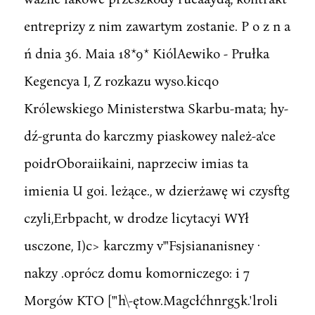
entreprizy z nim zawartym zostanie. P o z n a
ń dnia 36. Maia 18*9* KiólAewiko - Prułka
Kegencya I, Z rozkazu wyso.kicqo
Królewskiego Ministerstwa Skarbu-mata; hy-
dź-grunta do karczmy piaskowey należ-a'ce
poidrOboraiikaini, naprzeciw imias ta
imienia U goi. leżące., w dzierżawę wi czysftg
czyli,Erbpacht, w drodze licytacyi WYł
usczone, I)c> karczmy v"'Fsjsiananisney ·
nakzy .oprócz domu komorniczego: i 7
Morgów KTO ["'h\-ętow.Magcłćhnrg5k.'lroli