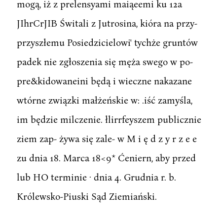
mogą, iż z prelensyami maiąeemi ku 12a
JIhrCrJIB Świtali z Jutrosina, kióra na przy-
przyszłemu Posiedzicielowi' tychże gruntów
padek nie zgłoszenia się męża swego w po-
pre&kidowaneini będą i wieczne nakazane
wtórne związki małżeńskie w: .iść zamyśla,
im będzie milczenie. łlirrfeyszem publicznie
ziem zap- żywa się zale- w M i ę d z y r z e e
zu dnia 18. Marca 18<9* Ćeniern, aby przed
lub HO terminie · dnia 4. Grudnia r. b.
Królewsko-Piuski Sąd Ziemiański.