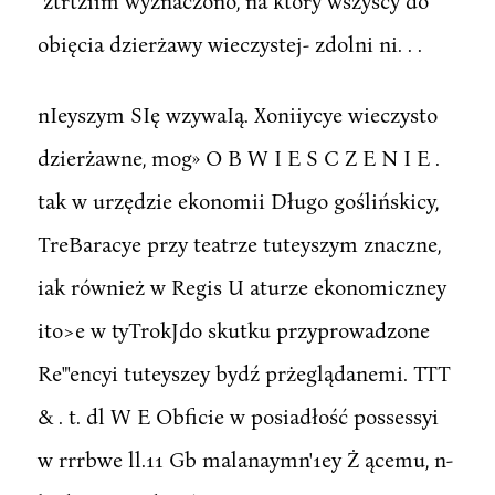
"żtrtziim wyznaczono, na który wszyscy do
obięcia dzierżawy wieczystej- zdolni ni. . .
nIeyszym SIę wzywaIą. Xoniiycye wieczysto
dzierżawne, mog» O B W I E S C Z E N I E .
tak w urzędzie ekonomii Długo goślińskicy,
TreBaracye przy teatrze tuteyszym znaczne,
iak również w Regis U aturze ekonomiczney
ito>e w tyTrokJdo skutku przyprowadzone
Re"'encyi tuteyszey bydź prżeglądanemi. TTT
& . t. dl W E Obficie w posiadłość possessyi
w rrrbwe ll.11 Gb malanaymn'1ey Ż ącemu, n-