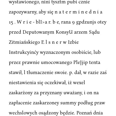
wystawionego, nini tysztm pubi cznie
zapozywarny, aby się n a t e r m i n e d n i a
15 . W r i e - blI>a r. b e, rana 9 gpdzunjs otey
przed Deputowanym KonsyU arzem Sądu
Zitmiańskiego E l s n e r w Izbie
Instrukcyinćy wyznaczonym osobiście, lub
przez prawnie umocowanego PleJjip tenta
stawił, l tłumaczenie swoie. p. dał, w razie zaś
niestawienia się oczekiwał, iż wexel
zaskarżony za przyznany uważany, i on na
zapłacenie zaskarzoney summy podług praw
wechslowych osądzony będzie. Poznań dnia