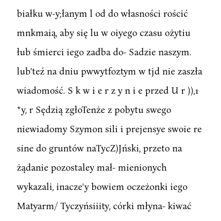
białku w-y;łanym l od do własności rościć
mnkmaią, aby się lu w oiyego czasu ożytiu
łub śmierci iego zadba do- Sadzie naszym.
lub'teź na dniu pwwytfoztym w tjd nie zaszła
wiadomość. S k w i e r z y n i e przed U r )),1
*y, r Sędzią zgłoTenże z pobytu swego
niewiadomy Szymon sili i prejensye swoie re
sine do gruntów naTycZ)Jński, przeto na
żądanie pozostaley mał- mienionych
wykazali, inacze'y bowiem oczeżonki iego
Matyarm/ Tyczyńsiiity, córki młyna- kiwać