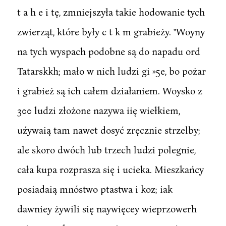
t a h e i tę, zmniejszyła takie hodowanie tych
zwierząt, które były c t k m grabieży. "Woyny
na tych wyspach podobne są do napadu ord
Tatarskkh; mało w nich ludzi gi »5e, bo pożar
i grabież są ich całem działaniem. Woysko z
300 ludzi złożone nazywa iię wiełkiem,
uźywaią tam nawet dosyć zręcznie strzelby;
ale skoro dwóch lub trzech ludzi polegnie,
cała kupa rozprasza się i ucieka. Mieszkańcy
posiadaią mnóstwo ptastwa i koz; iak
dawniey żywili się naywięcey wieprzowerh