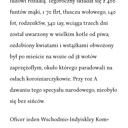
ludowi rozdaią. Tegoroczny składał się z 400
funtów mąki, 1 70 flrt, tłusczu wołowego, 140
fot, rodzenkSw, 340 iay, wciąga trzech dni
został uwarzony w wielkim kotle od piwa;
ozdobiony kwiatami i wstążkami obwożony
był po mieście na wozie od j$ wotów
zaprzężoflym, okuło którego paradowali na
osłach koroiniarczykowie. Przy roz A
dawaniu tego specyału narodowego, nieobyło
się bez sińców.
Oficer ieden Wschodnio-Indyiskley Kom«