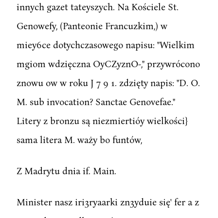
innych gazet tateyszych. Na Kościele St.
Genowefy, (Panteonie Francuzkim,) w
miey6ce dotychczasowego napisu: "Wielkim
mgiom wdzięczna OyCZyznO-," przywrócono
znowu ow w roku J 7 9 1. zdzięty napis: "D. O.
M. sub invocation? Sanctae Genovefae."
Litery z bronzu są niezmiertióy wielkości}
sama litera M. waży bo funtów,
Z Madrytu dnia if. Main.
Minister nasz iri3ryaarki zn3yduie się' fer a z