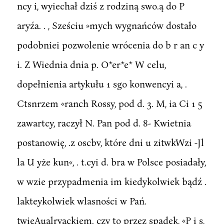
ncy i, wyiechał dziś z rodziną swo.ą do P
aryźa. . , Sześciu »mych wygnańców dostało
podobniei pozwolenie wrócenia do b r an c y
i. Z Wiednia dnia p. O*er*e* W celu,
dopełnienia artykułu 1 sgo konwencyi a, .
Ctsnrzem «ranch Rossy, pod d. 3. M, ia Ci 1 5
zawartcy, raczył N. Pan pod d. 8- Kwietnia
postanowię, .z oscbv, które dni u zitwkWzi -Jl
la U yże kun«, . t.cyi d. bra w Polsce posiadały,
w wzie przypadmenia im kiedykolwiek bądź .
lakteykolwiek wlasności w Pań.
twieAualryackiem. czy to przez spadek, «P i s,