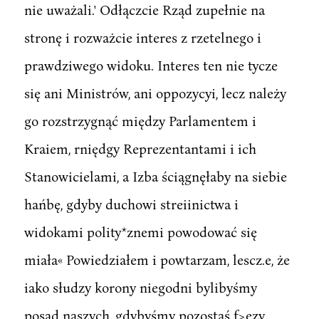
nie uważali.' Odłączcie Rząd zupełnie na
stronę i rozważcie interes z rzetelnego i
prawdziwego widoku. Interes ten nie tycze
się ani Ministrów, ani oppozycyi, lecz należy
go rozstrzygnąć między Parlamentem i
Kraiem, rniędgy Reprezentantami i ich
Stanowicielami, a Izba ściągnęłaby na siebie
hańbę, gdyby duchowi streiinictwa i
widokami polity*znemi powodować się
miała« Powiedziałem i powtarzam, lescz.e, że
iako słudzy korony niegodni bylibyśmy
posad naszych, gdybyśmy pozostaś f>ezy,