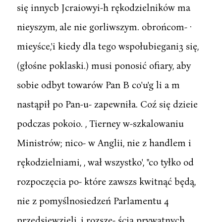
się innycb Jcraiowyi-h rękodzielników ma
nieyszym, ale nie gorliwszym. obrońcom- ·
mieyśce,'i kiedy dla tego wspołubiegani3 się,
(głośne poklaski.) musi ponosić ofiary, aby
sobie odbyt towarów Pan B co'u'g li a m
nastąpił po Pan-u- zapewniła. Coź się dzieie
podczas pokoio. , Tierney w-szkalowaniu
Ministrów; nico- w Anglii, nie z handlem i
rękodzielniami, , wał wszystko', "co tyłko od
rozpoczęcia po- które zawszs kwitnąć będą,
nie z pomyślnosiedzeń Parlamentu 4
przedsięwzięli, i rozsze- ścią prywatnych