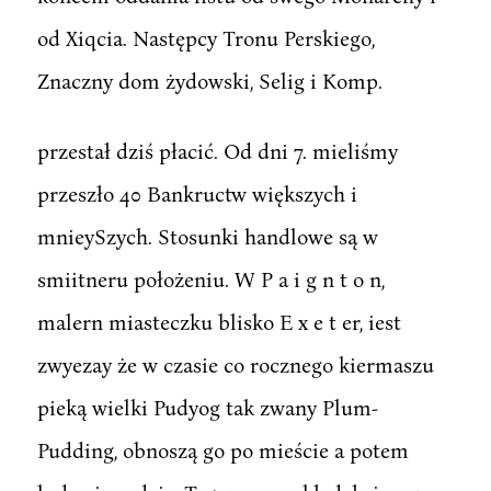
od Xiqcia. Następcy Tronu Perskiego,
Znaczny dom żydowski, Selig i Komp.
przestał dziś płacić. Od dni 7. mieliśmy
przeszło 40 Bankructw większych i
mnieySzych. Stosunki handlowe są w
smiitneru położeniu. W P a i g n t o n,
malern miasteczku blisko E x e t er, iest
zwyezay że w czasie co rocznego kiermaszu
pieką wielki Pudyog tak zwany Plum-
Pudding, obnoszą go po mieście a potem