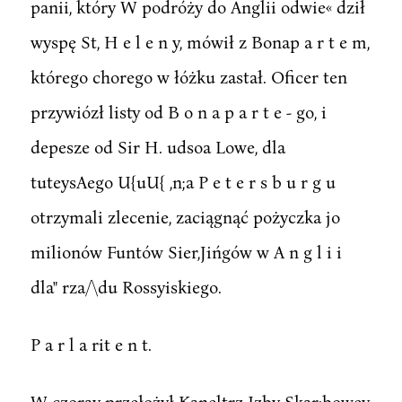
panii, który W podróży do Anglii odwie« dził
wyspę St, H e l e n y, mówił z Bonap a r t e m,
którego chorego w łóżku zastał. Oficer ten
przywiózł listy od B o n a p a r t e - go, i
depesze od Sir H. udsoa Lowe, dla
tuteysAego U{uU{ ,n;a P e t e r s b u r g u
otrzymali zlecenie, zaciągnąć pożyczka jo
milionów Funtów Sier,Jińgów w A n g l i i
dla" rza/\du Rossyiskiego.
P a r l a rit e n t.
W czoray przełożył Kaneltrz Izby Skar:bowey