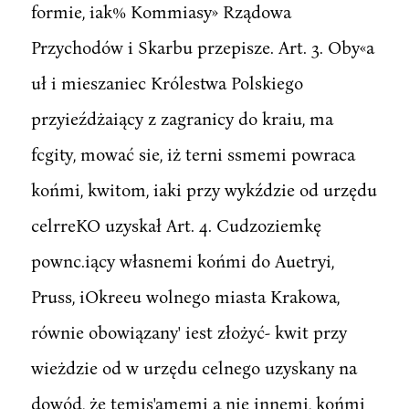
formie, iak% Kommiasy» Rządowa
Przychodów i Skarbu przepisze. Art. 3. Oby«a
uł i mieszaniec Królestwa Polskiego
przyieźdżaiący z zagranicy do kraiu, ma
fcgity, mować sie, iż terni ssmemi powraca
końmi, kwitom, iaki przy wykździe od urzędu
celrreKO uzyskał Art. 4. Cudzoziemkę
pownc.iący własnemi końmi do Auetryi,
Pruss, iOkreeu wolnego miasta Krakowa,
równie obowiązany' iest złożyć- kwit przy
wieżdzie od w urzędu celnego uzyskany na
dowód, że temis'amemi a nie innemi, końmi