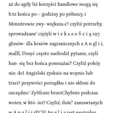
aż do agify liź korzyści handlowe mogą się
b.tz końca po- : godziny po północy, i
Ministrowie zwy- większa-ć? czyliź potrzeby,
sprowadzane' ciężyli w i e k s z o Ś c i ą 197.
głosów- dla kraiów zagranicznych z A n gl i i,
malll; Dosyć często zaełiodzl pytanie, czyli
han- się bez końca pomnażać? Czyliź pokóy
nie: deI Angielski zyskuie na woynie lub
traci? przywróci porządku i nie skłoni do
osczędno-' ZySfcuie bezeiChybnie podczas
woien, w któ- ści? Czyliź, ilość" zamawianych
w A n g l i i rYCH An g l i a iert neutralną.