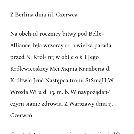
Z Berlina dnia ijJ. Czerwca.
Na obch-id rocznicy bitwy pod Belle«
Alliance, b\ła wrzoray r-i a wielka parada
przed N. Król« nr, w obi c o ś .i Jego
Królewicoskiey Mći Xiqr.ia Kurnberia d.
Króltwic Jrnć Następca tronu StSmąH W
Wroxła Wi u d. 13. m. b. W naypoźądań-'
czyrn sianie zdrowia. Z Warszawy dnia ij.
Czerwcó.