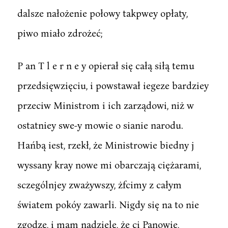
dalsze nałożenie połowy takpwey opłaty,
piwo miało zdrożeć;
P an T l e r n e y opierał się całą siłą temu
przedsięwzięciu, i powstawał iegeze bardziey
przeciw Ministrom i ich zarządowi, niż w
ostatniey swe-y mowie o sianie narodu.
Hańbą iest, rzekł, że Ministrowie biedny j
wyssany kray nowe mi obarczają ciężarami,
sczególnjey zważywszy, żfcimy z całym
światem pokóy zawarli. Nigdy się na to nie
zgodzę, i mam nadzielę, że ci Panowie,