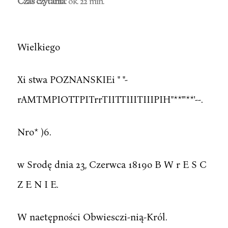
Czas czytania
: ok. 22 min.
Wielkiego
Xi stwa POZNANSKIEi " "-
rAMTMPIOTTPITrrTIITTIIITIIIPIH"**"'**'--.
Nro* )6.
w Srodę dnia 23, Czerwca 1819o B W r E S C
Z E N I E.
W naetępności Obwiesczi-nią-Król.