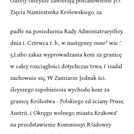
Gazety tuteysze zawierają postanowienie JO.
Zięcia Namiestnika Królewskiego, za
padłe na posiedzenia Rady Adminiatraeyifiey
dnia i. Cztrwca r. b., w następney osno* wie :'
5,Lubo zakaz wyprowadzania koni za granicę
w całey rozciągłości dotychczas trwa, i' isadal
zachowuie się, W Zamiarze Jednak ści.
śleyszego zspobieieoia wychodu koni za
granicę Królestwa - Polskiego ed ściany Pruss,
Austrii, i Okręgu wolnego miasta Krakowa"
na przedstawienie Kommissyi R?adowey