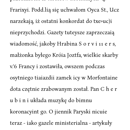
Frarixyi. Podd.lią się uchwałom Oyca St., Ucz
narzekają, iż ostatni konkordat do txe»uc)i
nieprzychodzi. Gazety tuteysze zaprzeczaią
wiadomość, jakoby Hrabina S o r v i 11 e r s,
małżonka byłego Króia Joztfa, wielkie skarby
v.'6 Francy i zostawiła, owszem podczas
osytniego tiaiazdii zamek icy w Morfontaine
dota czętnie zrabowanym został. Pan C h e r
u b i n i układa muzykę do bimnu
koronacyint go. O jiennik Paryski nicuie
teraz - iako gazele ministerialna - artykuły