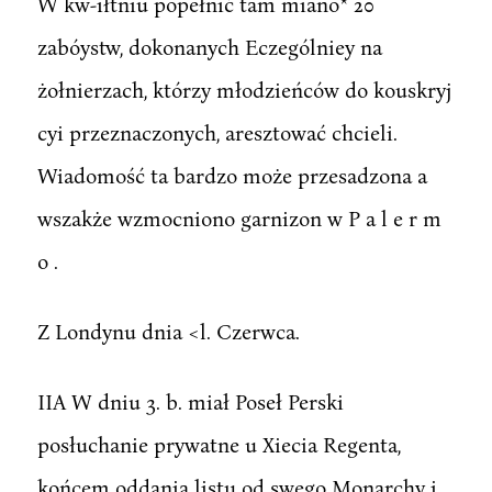
W kw-iłtniu popełnić tam miano* 20
zabóystw, dokonanych Eczególniey na
żołnierzach, którzy młodzieńców do kouskryj
cyi przeznaczonych, aresztować chcieli.
Wiadomość ta bardzo może przesadzona a
wszakże wzmocniono garnizon w P a l e r m
o .
Z Londynu dnia <l. Czerwca.
IIA W dniu 3. b. miał Poseł Perski
posłuchanie prywatne u Xiecia Regenta,
końcem oddania listu od swego Monarchy i