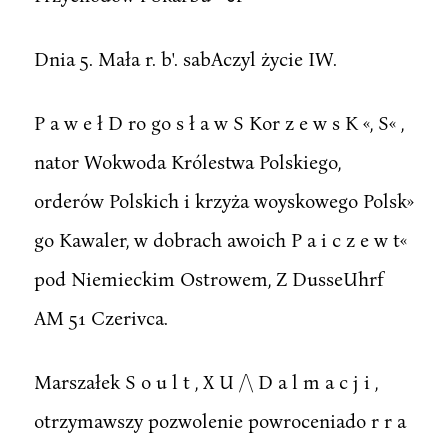
Dnia 5. Mała r. b'. sabAczyl życie IW.
P a w e ł D ro go s ł a w S Kor z e w s K «, S« ,
nator Wokwoda Królestwa Polskiego,
orderów Polskich i krzyża woyskowego Polsk»
go Kawaler, w dobrach awoich P a i c z e w t«
pod Niemieckim Ostrowem, Z DusseUhrf
AM 51 Czerivca.
Marszałek S o u l t , X U /\ D a l m a c j i ,
otrzymawszy pozwolenie powroceniado r r a