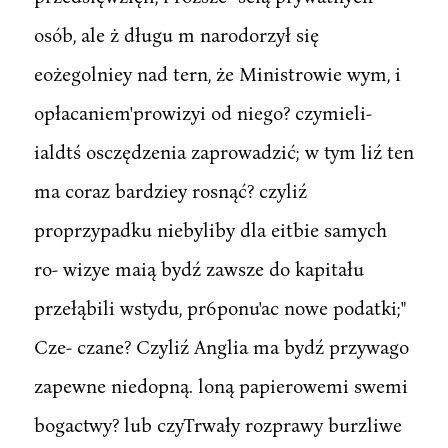
osób, ale ż długu m narodorzył się
eożegolniey nad tern, że Ministrowie wym, i
opłacaniem'prowizyi od niego? czymieli-
ialdtś osczędzenia zaprowadzić; w tym liź ten
ma coraz bardziey rosnąć? czyliź
proprzypadku niebyliby dla eitbie samych
ro- wizye maią bydź zawsze do kapitału
przełąbili wstydu, pr6ponu'ac nowe podatki;"
Cze- czane? Czyliź Anglia ma bydź przywago
zapewne niedopną. loną papierowemi swemi
bogactwy? lub czyTrwały rozprawy burzliwe