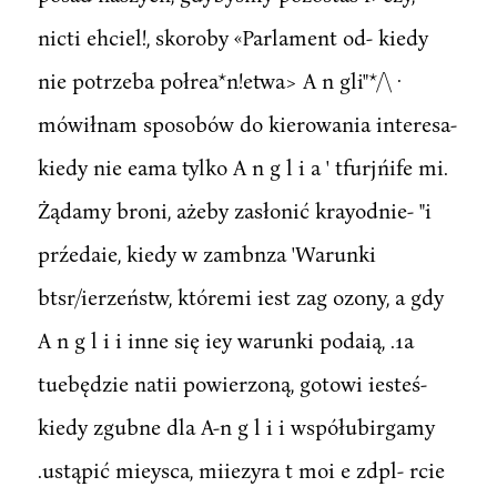
nicti ehciel!, skoroby «Parlament od- kiedy
nie potrzeba połrea*n!etwa> A n gli"*/\ ·
mówiłnam sposobów do kierowania interesa-
kiedy nie eama tylko A n g l i a ' tfurjńife mi.
Żądamy broni, ażeby zasłonić krayodnie- "i
prźedaie, kiedy w zambnza 'Warunki
btsr/ierzeństw, któremi iest zag ozony, a gdy
A n g l i i inne się iey warunki podaią, .1a
tuebędzie natii powierzoną, gotowi iesteś-
kiedy zgubne dla A-n g l i i współubirgamy
.ustąpić mieysca, miiezyra t moi e zdpl- rcie