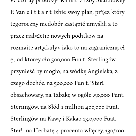
P. Van e i t t a r t Izbie swoy plan, prY,ez który
tegoroczny niedobór zastąpić umyślił, a to
przez riał«£etie nowych poditkow na
rozmaite art,y.kuły> iako to na zagraniczną eł
ę., od ktorey cło 500,000 Fun t. Sterlingów
przynieść by mogło, na wódkę Angielska, z
czego dochód na 500,000 Fun t. 'Ster!.
obsachowary, na Tabakę w ogóle .50,000 Funt.
Steriingów, na Słód 1 million 400,000 Funt.
Sterlingów na Kawę i Kakao 13.0,000 Fuat.
Ster!., na Herbatę 4 procenta wŁęcey, 130/xoo