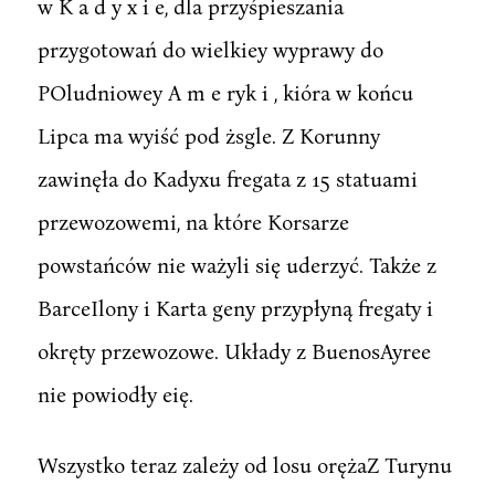
w K a d y x i e, dla przyśpieszania
przygotowań do wielkiey wyprawy do
POludniowey A m e ryk i , kióra w końcu
Lipca ma wyiść pod żsgle. Z Korunny
zawinęła do Kadyxu fregata z 15 statuami
przewozowemi, na które Korsarze
powstańców nie ważyli się uderzyć. Także z
BarceIlony i Karta geny przypłyną fregaty i
okręty przewozowe. Układy z BuenosAyree
nie powiodły eię.
Wszystko teraz zależy od losu orężaZ Turynu