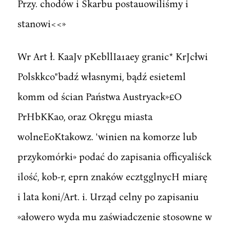
Przy. chodów i Skarbu postauowiliśmy i
stanowi<<»
Wr Art ł. KaaJv pKebllIa1aey granic* KrJcłwi
Polskkco"badź własnymi, bądź esieteml
komm od ścian Państwa Austryack»£O
PrHbKKao, oraz Okręgu miasta
wolneEoKtakowz. 'winien na komorze lub
przykomórki» podać do zapisania officyaliśck
ilość, kob-r, eprn znaków ecztgglnycH miarę
i lata koni/Art. i. Urząd celny po zapisaniu
»ałowero wyda mu zaświadczenie stosowne w