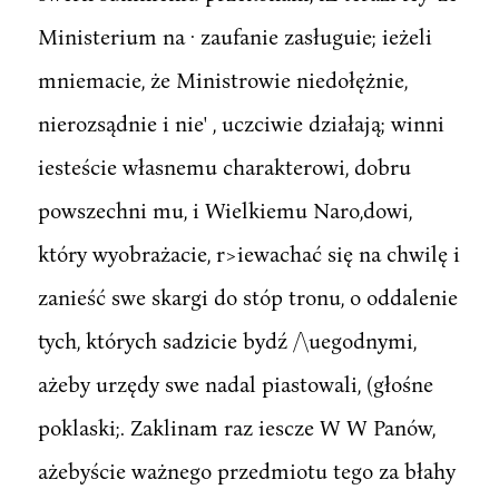
Ministerium na · zaufanie zasługuie; ieżeli
mniemacie, że Ministrowie niedołężnie,
nierozsądnie i nie' , uczciwie działają; winni
iesteście własnemu charakterowi, dobru
powszechni mu, i Wielkiemu Naro,dowi,
który wyobrażacie, r>iewachać się na chwilę i
zanieść swe skargi do stóp tronu, o oddalenie
tych, których sadzicie bydź /\uegodnymi,
ażeby urzędy swe nadal piastowali, (głośne
poklaski;. Zaklinam raz iescze W W Panów,
ażebyście ważnego przedmiotu tego za błahy