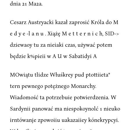
dnia 21 Ma2a.
Cesarz Austryacki kazał zaprosić Króla do M
e d y e -l a n u . Xiążę M e t t e r n i c h, SID->
dziewaoy tu za nieiaki czas, używać potem
będzie k%pieii w A U w Sabatidyi A
MOwiątu tlidze Włuśkrey pud ptottiieta*
tern pewnego potężnego Monarchy.
Wiadomość ta potrzebuie potwierdzenia. W
Sardynii panować ma niespokoynolć 1 nieuko
irntówanje zpowoiiu uakazaiiey kónekrypcyi.