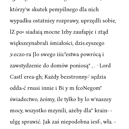
którzy'w skutek pemyślnego dla nich
wypadku ostatniey rozprawy, uprzędli sobie,
lZ po» siadaią mocne Izby zaufapje i ztąd
większeynabrali śmiałości, dzis.eyszego
,v.eczo-ra Jlo swego iiic"estwa powrócą i
zawstydzenie do domów poniosą* , . · Lord
Castl erea-gh; Każdy bezstronny-' sędzia
odda-ć rnusi innie i Bi y m fcoNegom"
świadectwo, żeśmy, ile tylko by lo w'naszey
mocy, wszystko mzynili, ażeby dla* krain- -
ulgę sprawić. Jak zaś niepodobna iesf-, wła. -