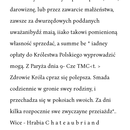
darowiznę, lub przez zawarcie małżeństwa,
zawsze za dwurzędowych poddanych
uważanibydź maią, iiako takowi pomienioną
własność sprzedać, a summe be * iadney
opłaty do Królestwa Polskiego wyprowadzić
mogą. Z Paryża dnia 9- Cze TMC<t. >
Zdrowie Króla cpraz się polepsza. Smada
codziennie w gronie swey rodziny, i
przechadza się w pokoiach swoich. Za dni
kilka rozpocznie swe zwyczayne przeiażdz*..
Wice - Hrabia C h a t e a u b r i a n d