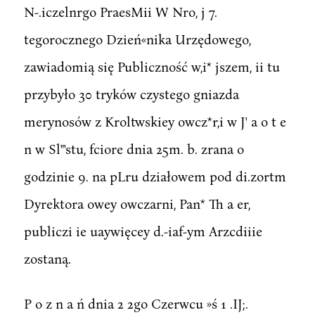
N-.iczelnrgo PraesMii W Nro, j 7.
tegorocznego Dzień«nika Urzędowego,
zawiadomią się Publiczność w,i* jszem, ii tu
przybyło 30 tryków czystego gniazda
merynosów z Kroltwskiey owcz*r,i w J' a o t e
n w Sl"'stu, fciore dnia 25m. b. zrana o
godzinie 9. na pLru działowem pod di.zortm
Dyrektora owey owczarni, Pan* Th a er,
publiczi ie uaywięcey d.-iaf-ym Arzcdiiie
zostaną.
P o z n a ń dnia 2 2go Czerwcu »ś 1 .IJ;.