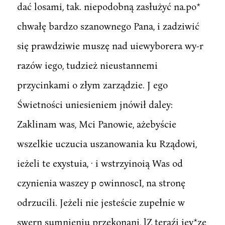
dać losami, tak. niepodobną zasłużyć na.po*
chwałę bardzo szanownego Pana, i zadziwić
się prawdziwie muszę nad uiewyborera wy-r
razów iego, tudzież nieustannemi
przycinkami o złym zarządzie. J ego
Świetności uniesieniem jnówił daley:
Zaklinam was, Mci Panowie, ażebyście
wszelkie uczucia uszanowania ku Rządowi,
ieżeli te exystuia, · i wstrzyinoią Was od
czynienia waszey p 0winnoscI, na stronę
odrzucili. Jeżeli nie jesteście zupełnie w
swern sumnieniu przekonani, lZ teraźi iey*ze