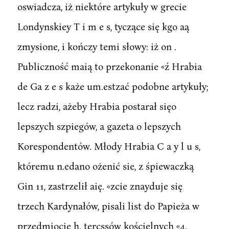
oswiadcza, iż niektóre artykuły w grecie
Londynskiey T i m e s, tyczące się kgo aą
zmysione, i kończy temi słowy: iż on .
Publiczność maią to przekonanie «ź Hrabia
de Ga z e s każe um.estzać podobne artykuły;
lecz radzi, ażeby Hrabia postarał sięo
lepszych szpiegów, a gazeta o lepszych
Korespondentów. Młody Hrabia C a y l u s,
któremu n.edano ożenić sie, z śpiewaczką
Gin 11, zastrzelił aię. «zcie znayduje się
trzech Kardynałów, pisali list do Papieża w
przedmiocie h. tercssów kościelnych «4.