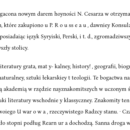
gacona nowym darem hoyności N. Cesarza w otrzym
, które zakupiono u P. R o u ss e a u , dawniey Konsula
y posiadaiąc ięzyk Syryiski, Perski, i t. d., zgromadziws
szły stolicy.
eratury grata, mat y- kalney, history! , geografii, biograf
naturalney, sztuki łekarskiey t teologii. Te bogactwa
ią akademią w rzędzie nayznakomitszych w uczonym św
ki literatury wschodnie y klassyczney. Znakomity te
oiego U war o w a , rzeczywistego Radzcy stanu. · Cz
ło stopni podług Rearn ur a dochodzą. Sanna droga wy