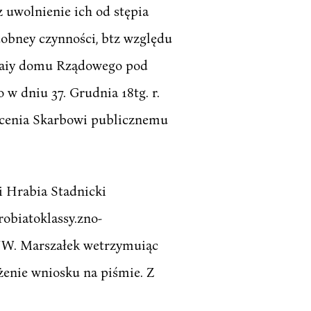
 uwolnienie ich od stępia
dobney czynności, btz względu
zedaiy domu Rządowego pod
w dniu 37. Grudnia 18tg. r.
acenia Skarbowi publicznemu
ni Hrabia Stadnicki
obiatoklassy.zno-
. JW. Marszałek wetrzymuiąc
żenie wniosku na piśmie. Z