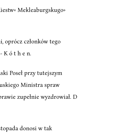
 Xiestw« Mekleaburgskugo»
i, oprócz członków tego
 K ó t h e n.
 Saski Poseł przy tutejszym
Pruskiego Ministra spraw
 prawie zupełnie wyzdrowiał. D
stopada donosi w tak