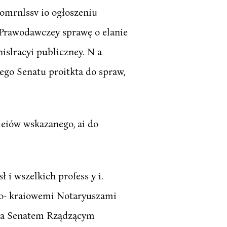
omrnlssv io ogłoszeniu
Prawodawczey sprawę o elanie
islracyi publiczney. N a
ego Senatu proitkta do spraw,
leiów wskazanego, ai do
 i wszelkich profess y i.
zo- kraiowemi Notaryuszami
o a Senatem Rządzącym