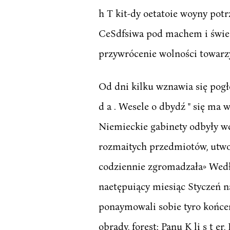
h T kit-dy oetatoie woyny pot
CeSdfsiwa pod machem i świeU
przywrócenie wolności towarzy
Od dni kilku wznawia się pogło
d a . Wesele o dbydź " się ma 
Niemieckie gabinety odbyły wc
rozmaitych przedmiotów, utwo
codziennie zgromadzała» Wedł
naetępuiący miesiąc Styczeń n
ponaymowali sobie tyro końce
obrady, forest: Panu K li s t 