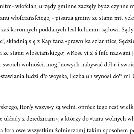
itm- włofclan, urzędy gminne zaczęły bydz czynne mi
anu włofciańsfciego, » pisarza gminy ze stanu mit yek
a zaś koronnych poddanych lesl kcfiiemu sądowi. Są
c", składnią się z Kapitana «prawnika szlarhtics, Sędz
 ze stanu włościańskiegoj wRose yi z' ś fufc nazwani 
r swoich wolności, mogf nowych nabywać dóbr i swoie 
ostawiania łudzi d"o woyska, liczba uh wynosi do'* 
krcgo, Itor/y wszys«y są wełni, oprócz tego rest wiel
 układy z d2iedzicam>, a którzy do »tanu wolnych wło
wa fcralowe wszystkim żołnierzomj takim sposobem po