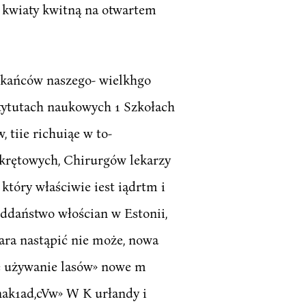
ne kwiaty kwitną na otwartem
eszkańców naszego- wielkhgo
stytutach naukowych 1 Szkołach
 tiie richuiąe w to-
okrętowych, Chirurgów lekarzy
 który właściwie iest iądrtm i
ddaństwo włościan w Estonii,
kara nastąpić nie może, nowa
;e używanie lasów» nowe m
nak1ad,cVw» W K urłandy i