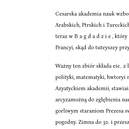
Cesarska akademia nauk wzbo
Arabskich, Ptrskich i Tureckich
teraz w B a g d a d z i e , któr
Prancyi, skąd do tuteyszey przy
Ważny ten zbiór składa eie_ z lit
polityki, matematyki, hwtoryi 
Azyatyckiem akademii, stawia
arcyzamożną do zgłębienia nau
gorliwym staraniom Prezesa sw
pogodny. Zimna do 30. i przesz