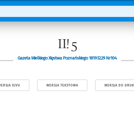
II! 5
Gazeta Wielkiego Xięstwa Poznańskiego 1819.12.29 Nr104
ERSJA DJVU
WERSJA TEKSTOWA
WERSJA DO DRU