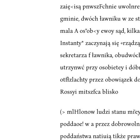
zaię<isą pnwszFchnie uwolnren
gminie, dwóch ławniku w ze st
mala A os"ob<y ewoy sąd, kilk
Instanty* zaczynają się «rządzą
sekretarza f ławnika, obudwóch
utrzynwć przy osobietey i dób
otfłzlachty przez obowiązek d
Rossyi mitszfca blisko
(> mlHlonow ludzi stanu mi'eys
poddaoe! w a przez dobrowolne
poddaństwa natiuią tikże pra