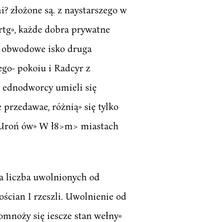
? złożone są. z naystarszego w
rtg», każde dobra prywatne
dy obwodowe isko druga
iego- pokoiu i Radcyr z
J ednodworcy umieli się
przedawae, różnią» się tylko
mi Uroń ów» W ł8>m> miastach
ka liczba uwolnionych od
ścian I rzeszli. Uwolnienie od
mnoży się iescze stan wełny«