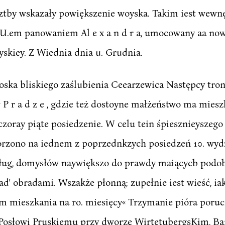
rztby wskazały powiększenie woyska. Takim iest wewn
.em panowaniem Al e x a n d r a, umocowany aa now
skiey. Z Wiednia dnia u. Grudnia.
ska bliskiego zaślubienia Ceearzewica Następcy tronu,
w P r a d z e , gdzie też dostoyne małżeństwo ma mie
zoray piąte posiedzenie. W celu tein śpiesznieyszeg
rzono na iednem z poprzednkzych posiedzeń 10. wydzi
ug, domysłów naywiększo do prawdy maiącycb podobi
ad' obradami. Wszakże płonną; zupełnie iest wieść, ia
m mieszkania na ro. miesięcy« Trzymanie pióra poru
er, Posłowi Pruskiemu przy dworze WirtetubergsKim, Ba