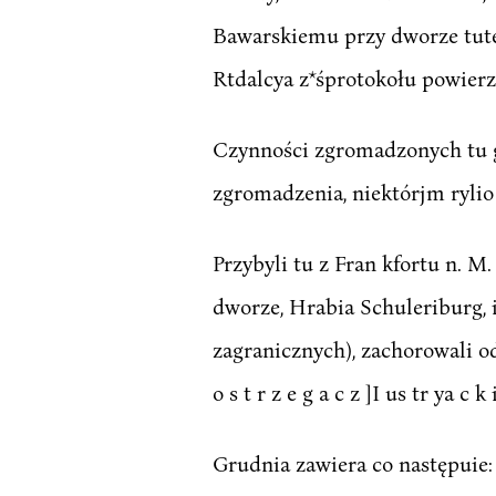
Bawarskiemu przy dworze tutey
Rtdalcya z*śprotokołu powier
Czynności zgromadzonych tu g
zgromadzenia, niektórjm rylio 
Przybyli tu z Fran kfortu n. M. 
dworze, Hrabia Schuleriburg, i
zagranicznych), zachorowali od
o s t r z e g a c z ]I us tr ya c k 
Grudnia zawiera co następuie: