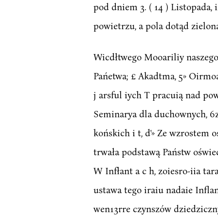
pod dniem 3. ( 14 ) Listopada, 
powietrzu, a pola dotąd zieloną
Wicdłtwego Mooariliy naszego z
Pańetwa; £ Akadtma, 5» Oirmoa
j arsful iych T pracuią nad po
Seminarya dla duchownych, 6zf
końskich i t, d'» Ze wzrostem 
trwała podstawą Państw oświec
W Infłant a c h, zoiesro-iia 
ustawa tego iraiu nadaie Infl
wen13rre czynszów dziedziczny