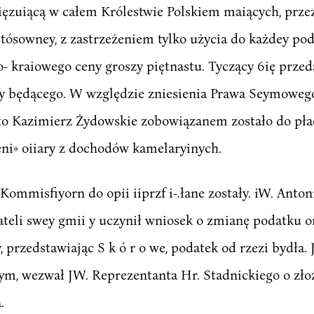
zuiącą w całem Królestwie Polskiem maiących, przez
tósowney, z zastrzeżeniem tylko użycia do każdey po
o- kraiowego ceny groszy piętnastu. Tyczący 6ię pr
ney będącego. W względzie zniesienia Prawa Seymowego 
to Kazimierz Żydowskie zobowiązanem zostało do pł
żeni» oiiary z dochodów kamelaryinych.
ommisfiyorn do opii iiprzf i-.łane zostały. iW. Anto
eli swey gmii y uczynił wniosek o zmianę podatku or
 przedstawiając S k ó r o we, podatek od rzezi bydła
m, wezwał JW. Reprezentanta Hr. Stadnickiego o zło
.