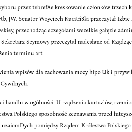
wyboru przez tebrefAe kreskowanie członków trzech k
, JW. Senator Woyciech Kucitń8ki przeczytał Izbie 
skiey, przechodząc sczegółami wszelkie gałęzie admin
ia Sekretarz Seymowy przeczytał nadesłane od Rządząc
żenia terminu art.
wienia wpisów dla zachowania mocy hipo Uk i przywi
 Cywilnych.
i handlu w ogólności. U rządzenia kurtszlów, rzemiosł
stwa Polskiego sposobność zeznawania przed łuteys
zie uzaicmDych pomiędzy Rządem Królestwa Polskieg