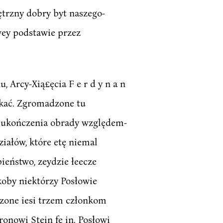
ętrzny dobry byt naszego-
ey podstawie przez
 Arcy-Xią£ęcia F e r d y n a n
szkać. Zgromadzone tu
o ukończenia obrady względem-
ałów, które etę niemal
eństwo, zeydzie łeecze
koby niektórzy Posłowie
czone iesi trzem członkom
ronowi Stein fe in. Posłowi