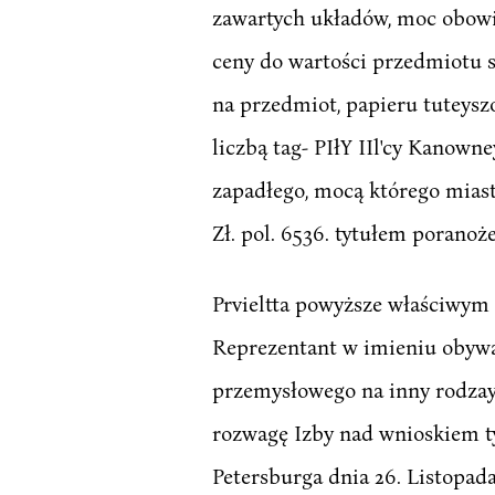
zawartych układów, moc obowię
ceny do wartości przedmiotu s
na przedmiot, papieru tuteysz
liczbą tag- PIłY IIl'cy Kanow
zapadłego, mocą którego mias
Zł. pol. 6536. tytułem porano
Prvieltta powyższe właściwym K
Reprezentant w imieniu obywat
przemysłowego na inny rodzay,
rozwagę Izby nad wnioskiem ty
Petersburga dnia 26. Listopada