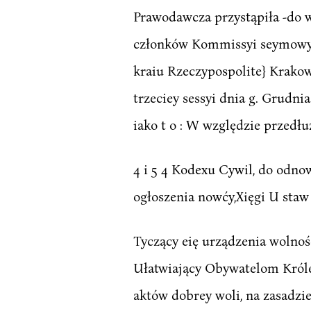
Prawodawcza przystąpiła -do 
członków Kommissyi seymowytb
kraiu Rzeczypospolite} Krakow
trzeciey sessyi dnia g. Grudn
iako t o : W względzie przedłu
4 i 5 4 Kodexu Cywil, do odno
ogłoszenia nowćy,Xięgi U staw
Tyczący eię urządzenia wolnośc
Ułatwiający Obywatelom Króle
aktów dobrey woli, na zasad