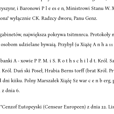
szynr, i Baronowi P l e es e n, Ministrowi Stanu W.
zona" wyłącznie CK. Radzcy dworu, Panu Genz.
abinetów, największa pokrywa tsitmnrca. Protokoły n
osobom udzielane bywaią. Przybył (u Xiążę A n h a 11 -
banki A - xowie P P. M. i S. R o t h s c h i l d t. Król.
 Król. Duń ski Poseł, Hrabia Berns torff (brat Król. 
 dni kiiku. Polny Marszałek Xiąźę Sz war c e n b erg,
i z dnia 6.
 "Cenzof Eutopeyski (Censeur Europeen) z dnia 22. Li