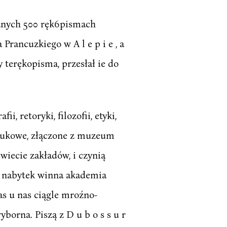
anych 500 ręk6pismach
 Prancuzkiego w A l e p i e , a
zy terękopisma, przesłał ie do
ii, retoryki, filozofii, etyki,
 naukowe, złączone z muzeum
iecie zakładów, i czynią
n nabytek winna akademia
as u nas ciągle mroźno-
borna. Piszą z D u b o s s u r