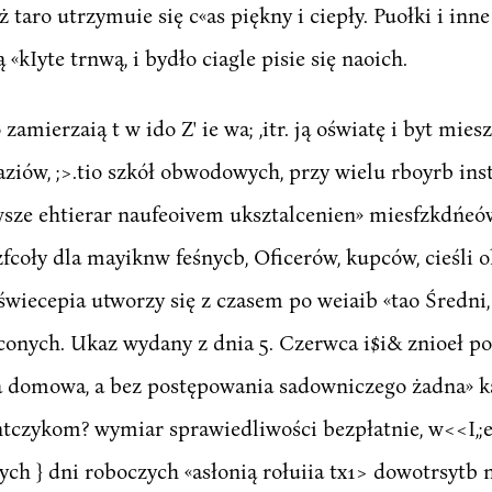
iż taro utrzymuie się c«as piękny i ciepły. Puołki i in
 «kIyte trnwą, i bydło ciagle pisie się naoich.
amierzaią t w ido Z' ie wa; ,itr. ją oświatę i byt mi
ziów, ;>.tio szkół obwodowych, przy wielu rboyrb in
wsze ehtierar naufeoivem uksztalcenien» miesfzkdńeów,
coły dla mayiknw feśnycb, Oficerów, kupców, cieśli 
oświecepia utworzy się z czasem po weiaib «tao Średni,
onych. Ukaz wydany z dnia 5. Czerwca i$i& znioeł po
tara domowa, a bez postępowania sadowniczego żadna» 
antczykom? wymiar sprawiedliwości bezpłatnie, w<<I,
ch } dni roboczych «asłonią rołuiia tx1> dowotrsytb 