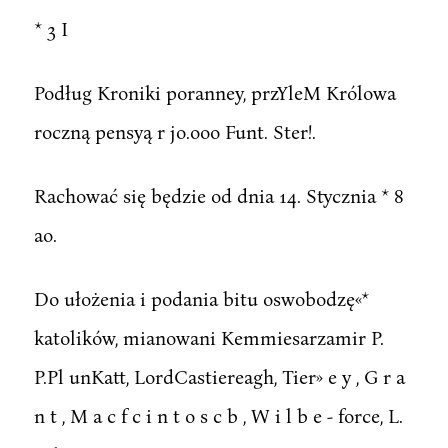
* 3 I
Podług Kroniki poranney, przYleM Królowa
roczną pensyą r jo.ooo Funt. Ster!.
Rachować się będzie od dnia 14. Stycznia * 8
ao.
Do ułożenia i podania bitu oswobodzę«*
katolików, mianowani Kemmiesarzamir P.
P.Pl unKatt, LordCastiereagh, Tier» e y , G r a
n t , M a c f c i n t o s c b , W i l b e - force, L.