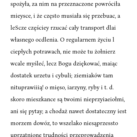
spożyła, za nim na przeznaczone powróciła
mieysce, i że często musiała się przebuac, a
leScze częściey rzucać cały transport dlai
własnego ocdlenia. O regularnem życiu l
ciepłych potrawach, nie może tu żołnierz
wcale myśleć, lecz Bogu dziękować, maiąc
dostatek urzetu i cybuli; ziemiaków tam
nituprawiiią! o mięso, iarzyny, ryby i t. d.
skoro mieszkance są twoimi nieprzyiaeiołmi,
ani się pytay; a chodaż nawet dostateczny iest
morzem dowóz, to wszelako niesąprzessto
uprzątnione trudności przeprowadzenia