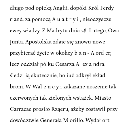
długo pod opieką Anglii, dopóki Król Ferdy
riand, za pomocą A u a t r y i , nieodzyscze
ewey władzy. Z Madrytu dnia 2$. Lutego, Owa
Junta. Apostolska zdaie się znowu nowe
przybierać życie w okohey b a n - A ord er;
lecz oddział pólku Cesarza Al ex a ndra
śledzi ią skutecznie, bo iuź odkrył ekład
broni. W Wal e n c y i zakazane noszenie tak
czerwonych iak zielonych wstążek. Miasto
Carracae prosiło Rząeru, ażeby zostawił przy
dowództwie Generała M oriłlo. Wydał ort