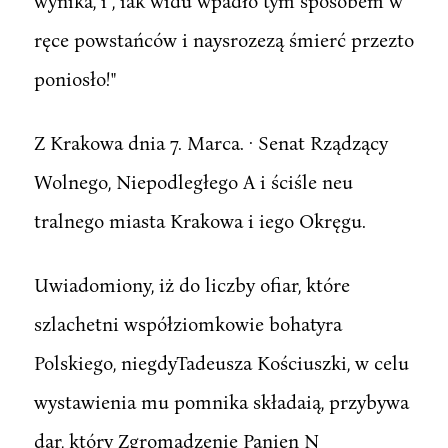
wynika, i , iak widu wpadło tym sposobem w
ręce powstańców i naysrozezą śmierć przezto
poniosło!"
Z Krakowa dnia 7. Marca. · Senat Rządzący
Wolnego, Niepodległego A i ściśle neu
tralnego miasta Krakowa i iego Okręgu.
Uwiadomiony, iż do liczby ofiar, które
szlachetni współziomkowie bohatyra
Polskiego, niegdyTadeusza Kościuszki, w celu
wystawienia mu pomnika składaią, przybywa
dar, który Zgromadzenie Panien N