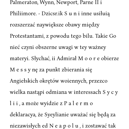
Palmeraton, Wynn, Newport, Parne II i
Philiimore. - Dzicsr.ik S u n i inne usiłuią
rozszerzać naywiększe obawy między
Protestantami, z powodu tego bilu. Takie Go
nieć czyni obszerne uwagi w tey ważney
materyi. Słychać, ii Admirał M o o r e obierze
M e s s y nę za punkt zbierania się
Angiełskich okrętów woiennych, przezco
wielka nastąpi odmiana w interessach S y c y
l i i , a może wyidzie z P a l e r m o
deklaracya, że Syeylianie uważać się będą za
niezawisłych ed N e a p o l u , i zostawać tak