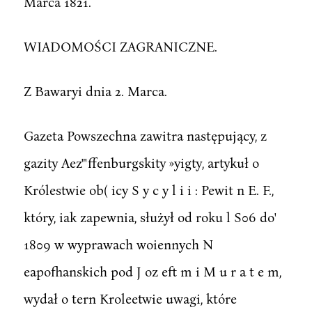
Marca 1821.
WIADOMOŚCI ZAGRANICZNE.
Z Bawaryi dnia 2. Marca.
Gazeta Powszechna zawitra następujący, z
gazity Aez"'ffenburgskity »yigty, artykuł o
Królestwie ob( icy S y c y l i i : Pewit n E. F.,
który, iak zapewnia, służył od roku l S06 do'
1809 w wyprawach woiennych N
eapofhanskich pod J oz eft m i M u r a t e m,
wydał o tern Kroleetwie uwagi, które