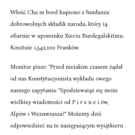
Włość Cha m bord kupiono z funduszu
dobrowolnych składik narodu, który ią
ofiarnie w upominku Xieciu Burdegalskitmu.
Kosztuie 1,542,000 Franków.
Monitor pisze: "Przed nieiakim czasem żądał
od nas Konstytucyonista wykładu owego
naszego zapytania: "Spodziewaiąż się może
wielkiey wiadomości od P i r e n e i ów,
Alpów i Wezuwiusza?" Możemy dziś
odpowiedzieć na te nasiępuiącym wyiątkiern