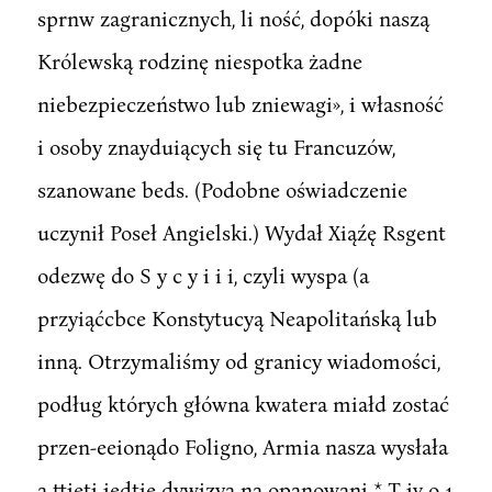
sprnw zagranicznych, li ność, dopóki naszą
Królewską rodzinę niespotka żadne
niebezpieczeństwo lub zniewagi», i własność
i osoby znayduiących się tu Francuzów,
szanowane beds. (Podobne oświadczenie
uczynił Poseł Angielski.) Wydał Xiąźę Rsgent
odezwę do S y c y i i i, czyli wyspa (a
przyiąćcbce Konstytucyą Neapolitańską lub
inną. Otrzymaliśmy od granicy wiadomości,
podług których główna kwatera miałd zostać
przen-eeionądo Foligno, Armia nasza wysłała
a ttieti iedtię dywizyą na opanowani * T iv o 1