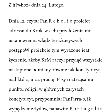
Z hI%hoz« dnia 24. Lutego.
Dnia 12. czytał Pan R e b e l i o proiefct
adressu do Krok, w celu przełożenia mu
ustanowieniu władz teraźuieyszych
postępoW proiekcie tym wyrażone ieat
życzenie, ażeby KrM raczył przyiąć wszystkie
nastąpione odmiany, równie iak konstytucyą,
nad która, uraz pracuj. Przy roztrząsaniu
punktu religii w główn.ych zarysach
konetytucyt, przypomniał PanFirra-o, iż
wypędzenie żydów, nabawiło P o r t u g a l i ą