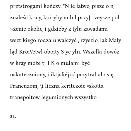
prztstrogami kończy: "N ie łatwo, pisze o n,
znaleść kra y, któryby m b ł przyJ rzeysze poł
>źenie okolic, i gdxieby z tylu zawadami
wsztlkiego rodzaiu walczyć , rzyszio, iak Mały
ląd KroiVetwl oboity S yc ylii. Wszelki dowóz
w kray może tj I K o mulami być
uskuteczniony, i iktjsfołjoć przytrafiało się
Francuzom, \i liczna kcritczoie «skotta
tranepoitow legumionych wszystko
21.