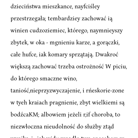
dzieciństwa mieszkance, nayfciśley
przestrzegała; tembardziey zachować ią
winien cudzoziemiec, którego, naymnieyszy
zbytek, w oka - mgnieniu karze, a gorączki,
całe hufce, iak komary sprzątają. Dwakroć
większą zachować trzeba ostrożność W piciu,
do którego smaczne wino,
taniość,nieprzyzwyczajenie, i rńeskorie-zone
w tyeh kraiach pragnienie, zbyt wielkiemi są
bodźcaKM; albowiem jeżeli r,if choroba, to
niezwłoczna nieudolność do służby ztąd