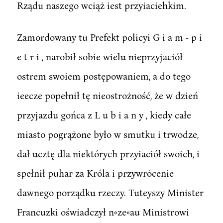
Rządu naszego wciąż iest przyiaciehkim.
Zamordowany tu Prefekt policyi G i a m - p i
e t r i , narobił sobie wielu nieprzyjaciół
ostrem swoiem postępowaniem, a do tego
ieecze popełnił tę nieostrożność, że w dzień
przyjazdu gońca z L u b i a n y , kiedy całe
miasto pogrążone było w smutku i trwodze,
dał ucztę dla niektórych przyiaciół swoich, i
spełnił puhar za Króla i przywrócenie
dawnego porządku rzeczy. Tuteyszy Minister
Francuzki oświadczył n«ze«au Ministrowi