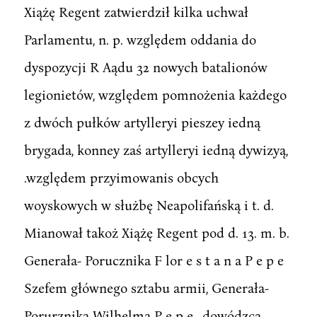
Xiążę Regent zatwierdził kilka uchwał
Parlamentu, n. p. względem oddania do
dyspozycji R Aądu 32 nowych batalionów
legionietów, względem pomnożenia każdego
z dwóch pułków artylleryi pieszey iedną
brygada, konney zaś artylleryi iedną dywizyą,
.względem przyimowanis obcych
woyskowych w służbę Neapolifańską i t. d.
Mianował takoż Xiążę Regent pod d. 13. m. b.
Generała- Porucznika F lor e s t a n a P e p e
Szefem głównego sztabu armii, Generała-
Porurznika Wilhelma P e p e , dowódzcą