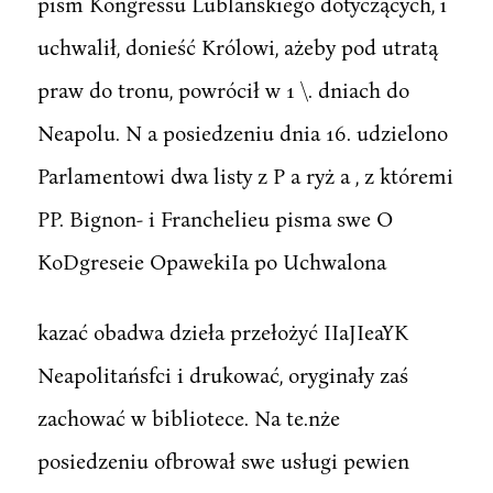
pism Kongressu Lublańskiego dotyczących, i
uchwalił, donieść Królowi, ażeby pod utratą
praw do tronu, powrócił w 1 \. dniach do
Neapolu. N a posiedzeniu dnia 16. udzielono
Parlamentowi dwa listy z P a ryż a , z któremi
PP. Bignon- i Franchelieu pisma swe O
KoDgreseie OpawekiIa po Uchwalona
kazać obadwa dzieła przełożyć IIaJIeaYK
Neapolitańsfci i drukować, oryginały zaś
zachować w bibliotece. Na te.nże
posiedzeniu ofbrował swe usługi pewien