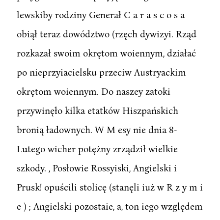
lewskiby rodziny Generał C a r a s c o s a
obiął teraz dowództwo (rzęch dywizyi. Rząd
rozkazał swoim okrętom woiennym, działać
po nieprzyiacielsku przeciw Austryackim
okrętom woiennym. Do naszey zatoki
przywinęło kilka etatków Hiszpańskich
bronią ładownych. W M esy nie dnia 8-
Lutego wicher potężny zrządził wielkie
szkody. , Posłowie Rossyiski, Angielski i
Prusk! opuścili stolicę (stanęli iuż w R z y m i
e ) ; Angielski pozostaie, a, ton iego względem