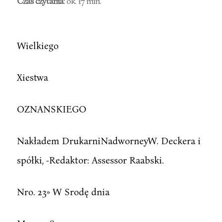
Czas czytania
: ok. 17 min.
Wielkiego
Xiestwa
OZNANSKIEGO
Nakładem DrukarniNadworneyW. Deckera i
spółki, -Redaktor: Assessor Raabski.
Nro. 23» W Srodę dnia