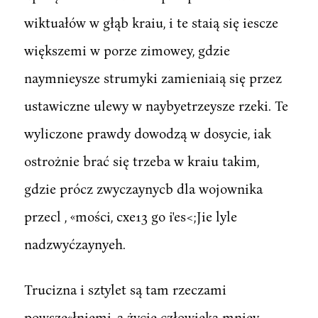
wiktuałów w głąb kraiu, i te staią się iescze
większemi w porze zimowey, gdzie
naymnieysze strumyki zamieniaią się przez
ustawiczne ulewy w naybyetrzeysze rzeki. Te
wyliczone prawdy dowodzą w dosycie, iak
ostrożnie brać się trzeba w kraiu takim,
gdzie prócz zwyczaynycb dla wojownika
przecl , «mości, cxe13 go i'es<;Jie lyle
nadzwyćzaynyeh.
Trucizna i sztylet są tam rzeczami
powsze«łniemi, a życie człowieka mniey