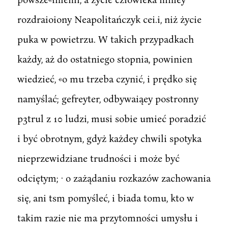
rozdraioiony Neapolitańczyk cei.i, niż życie
puka w powietrzu. W takich przypadkach
każdy, aż do ostatniego stopnia, powinien
wiedzieć, «o mu trzeba czynić, i prędko się
namyślać; gefreyter, odbywaiąey postronny
p3trul z 10 ludzi, musi sobie umieć poradzić
i być obrotnym, gdyż każdey chwili spotyka
nieprzewidziane trudności i może być
odciętym; · o zażądaniu rozkazów zachowania
się, ani tsm pomyśleć, i biada tomu, kto w
takim razie nie ma przytomności umysłu i