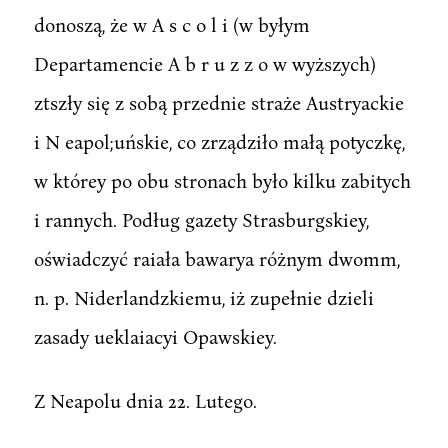
donoszą, że w A s c o l i (w byłym
Departamencie A b r u z z o w wyższych)
ztszły się z sobą przednie straże Austryackie
i N eapol;uńskie, co zrządziło małą potyczkę,
w którey po obu stronach było kilku zabitych
i rannych. Podług gazety Strasburgskiey,
oświadczyć raiała bawarya różnym dwomm,
n. p. Niderlandzkiemu, iż zupełnie dzieli
zasady ueklaiacyi Opawskiey.
Z Neapolu dnia 22. Lutego.