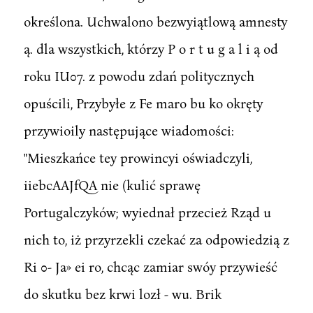
określona. Uchwalono bezwyiątlową amnesty
ą. dla wszystkich, którzy P o r t u g a l i ą od
roku IU07. z powodu zdań politycznych
opuścili, Przybyłe z Fe maro bu ko okręty
przywioily następujące wiadomości:
"Mieszkańce tey prowincyi oświadczyli,
iiebcAAJfQA nie (kulić sprawę
Portugalczyków; wyiednał przecież Rząd u
nich to, iż przyrzekli czekać za odpowiedzią z
Ri 0- Ja» ei ro, chcąc zamiar swóy przywieść
do skutku bez krwi lozł - wu. Brik