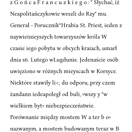
z G o ń c a F r a n c u z k i e g o : " Słychać, iż
Neapolitańczykowie weszli do Rzy" mu.
Generał - Porucznik*Hrabia St. Priest, ieden z
naywieinieyszych towarzyszów króla W
czasie iego pobytu w obcych kraiach, umarł
dnia s6. Lutego wLugdunie. Jedenaście osób
uwięziono w różnych mieyscach w Korsyce.
Niektóre stawiły li<; du odporu, przy czem
żandann iedeapoległ od buli, »wszy y "w
wielkiem byt» niebezpieczeństwie.
Porównanie między mostem W a ter b o»
nazwanym, a mostem budowanym teraz w B