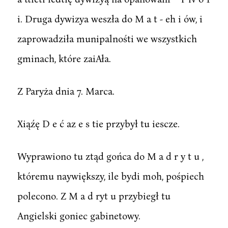
i. Druga dywizya weszła do M a t - eh i ów, i
zaprowadziła munipalnośti we wszystkich
gminach, które zaiAła.
Z Paryża dnia 7. Marca.
Xiąźę D e ć az e s tie przybył tu iescze.
Wyprawiono tu ztąd gońca do M a d r y t u ,
któremu naywiększy, ile bydi moh, pośpiech
polecono. Z M a d ryt u przybiegł tu
Angielski goniec gabinetowy.