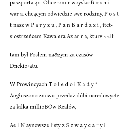
paszporta 40. Oficerom r woyska-B.n;> 1 i
war a, chcącym odwiedzie swe rodziny, P o s t
t nasz w P a r y z u , P a n B a r d a x i , itet-
siostrzeńcem Kawalera Az ar r a, kturv <<ił.
tam był Posłem na&zym za czasów
Dnekio«atu.
W Prowincyach T o l e d o i K a d y *
Aogłoszono znowu przedaż dóbi naredowycfe
za kilka millioBÓw Realów,
Ae l N aynowsze listy z S z w a y c a r y i