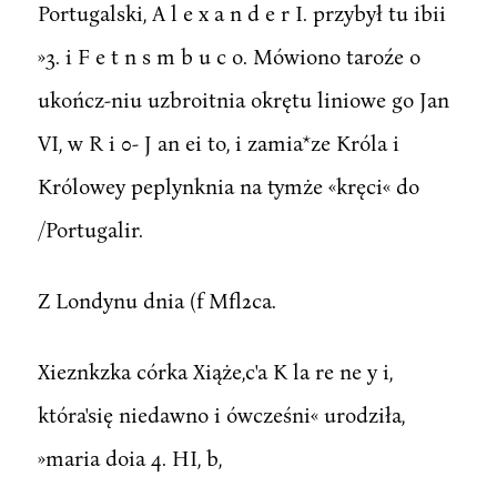
Portugalski, A l e x a n d e r I. przybył tu ibii
»3. i F e t n s m b u c o. Mówiono taroźe o
ukończ-niu uzbroitnia okrętu liniowe go Jan
VI, w R i 0- J an ei to, i zamia*ze Króla i
Królowey peplynknia na tymże «kręci« do
/Portugalir.
Z Londynu dnia (f Mfl2ca.
Xieznkzka córka Xiąże,c'a K la re ne y i,
która'się niedawno i ówcześni« urodziła,
»maria doia 4. HI, b,