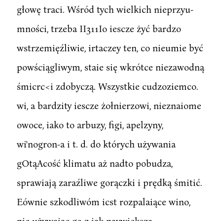
głowę traci. Wśród tych wielkich nieprzyu-
mności, trzeba II311Io iescze żyć bardzo
wstrzemięźliwie, irtaczey ten, co nieumie być
powściągliwym, staie się wkrótce niezawodną
śmicrc<i zdobyczą. Wszystkie cudzoziemco.
wi, a bardzity iescze żołnierzowi, nieznaiome
owoce, iako to arbuzy, figi, apelzyny,
wi'nogron-a i t. d. do których używania
gOtąAcość klimatu aż nadto pobudza,
sprawiają zaraźliwe gorączki i prędką śmitić.
Eównie szkodliwóm icst rozpalaiące wino,
nie używaiąc go z iak naywiększą