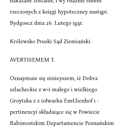
nakazane zostanie, i wy rnaznie summ
rzeczonych z księgi hypoteczney nastąpi.
Bydgoscz dnia 26. Lutego igąr.
Królewsko Pruski Sąd Ziemiański.
AVERTISEMEM T.
Oznaymuie się ninieyszem, iż Dobra
szlacheckie z w»i małego i wielkiego
Groytzka z z iołwarku EmŁlienhof i -
pertinencyi składaiące się w Powiecie
Babimostskim Departamencie Poznańskim