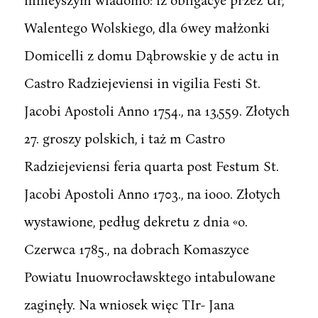
Walentego Wolskiego, dla 6wey małżonki
Domicelli z domu Dąbrowskie y de actu in
Castro Radziejeviensi in vigilia Festi St.
Jacobi Apostoli Anno 1754., na 13,559. Złotych
27. groszy polskich, i taż m Castro
Radziejeviensi feria quarta post Festum St.
Jacobi Apostoli Anno 1703., na iooo. Złotych
wystawione, pedług dekretu z dnia «o.
Czerwca 1785., na dobrach Komaszyce
Powiatu Inuowrocławsktego intabulowane
zaginęły. Na wniosek więc TIr- Jana