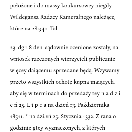
położone i do massy koukursowey niegdy
Wildegansa Radzcy Kameralnego należące,
które na 28,940. Tal.
23. dgr. 8 den. sądownie ocenione zostały, na
wniosek rzeczonych wierzycieli publicznie
więcey daiącemu sprzedane będą. Wzywamy
przeto wszystkich ochotę kupna maiących,
aby się w terminach do przedaźy tey n a d z i
e ń 25. L i p c a na dzień r3. Października
18511. * na dzi.eń 25. Stycznia 1332. Z rana o
godzinie gtey wyznaczonych, z których