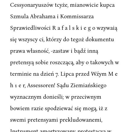
Cessyonaryuszów tcyże, mianowicie kupca
Szmula Abrahama i Kommissarza
Sprawiedliwości R a f a l s k i e g o wzywaią
się wszyscy ci, którzy do tegoż dokumentu
prawa własność, -zastaw i bądź inną
pretensyą sobie roszczącą, aby o takowych w
terminie na dzień 7. Lipca przed Wźym M e
h 1 e r, Assessoren! Sądu Ziemiańskiego
wyznacznym donieśli; w przeciwnym
bowiem razie spodziewać się mogą, iż z
swemi pretensyami prekludowanemi,
Instrument amortyzowany, protestacya w