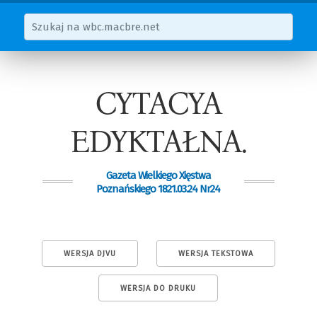
CYTACYA
EDYKTAŁNA.
Gazeta Wielkiego Xięstwa
Poznańskiego 1821.03.24 Nr24
WERSJA DJVU
WERSJA TEKSTOWA
WERSJA DO DRUKU