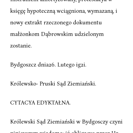
księgę hypoteczną wciągniona, wymazaną, i
nowy extrakt rzeczonego dokumentu
małżonkom Dąbrowskim udzielonym
zostanie.
Bydgoszcz dnia26. Lutego ig2i.
Królewsko- Pruski Sąd Ziemiański.
CYTACYA EDYKTAŁNA.
Królewski Sąd Ziemiański w Bydgosczy czyni
ninieyszym wiadomo: iź obligacye przez Ur,