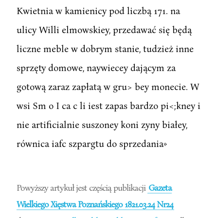
Kwietnia w kamienicy pod liczbą 171. na
ulicy Willi elmowskiey, przedawać się będą
liczne meble w dobrym stanie, tudzież inne
sprzęty domowe, naywiecey dającym za
gotową zaraz zapłatą w gru> bey monecie. W
wsi Sm o I ca c li iest zapas bardzo pi<;kney i
nie artificialnie suszoney koni zyny białey,
równica iafc szpargtu do sprzedania»
Powyższy artykuł jest częścią publikacji
Gazeta
Wielkiego Xięstwa Poznańskiego 1821.03.24 Nr24