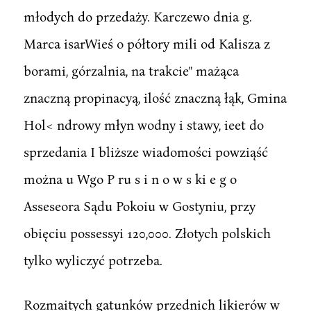
młodych do przedaży. Karczewo dnia g.
Marca isarWieś o półtory mili od Kalisza z
borami, górzalnia, na trakcie" mażąca
znaczną propinacyą, ilość znaczną łąk, Gmina
Hol< ndrowy młyn wodny i stawy, ieet do
sprzedania I bliższe wiadomości powziąść
można u Wgo P ru s i n o w s ki e g o
Asseseora Sądu Pokoiu w Gostyniu, przy
obięciu possessyi 120,000. Złotych polskich
tylko wyliczyć potrzeba.
Rozmaitych gatunków przednich likierów w