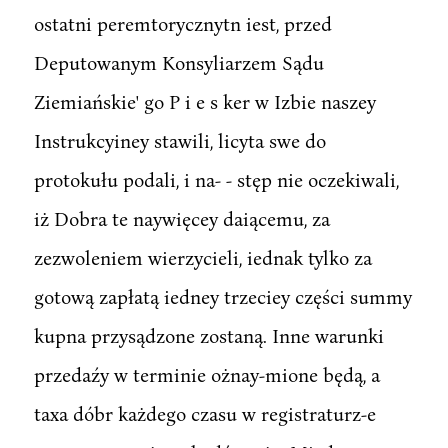
ostatni peremtorycznytn iest, przed
Deputowanym Konsyliarzem Sądu
Ziemiańskie' go P i e s ker w Izbie naszey
Instrukcyiney stawili, licyta swe do
protokułu podali, i na- - stęp nie oczekiwali,
iż Dobra te naywięcey daiącemu, za
zezwoleniem wierzycieli, iednak tylko za
gotową zapłatą iedney trzeciey części summy
kupna przysądzone zostaną. Inne warunki
przedaźy w terminie ożnay-mione będą, a
taxa dóbr każdego czasu w registraturz-e