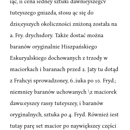
iąc, ii cena iedney sztuki dawnieyszegcv
tuteyszego gniazda, stosu ąc się do
dzis;eyszych okoliczności zniżoną została na
a. Fry. drychsdory. Także dostać można
baranów oryginalnie Hiszpańskiego
Eskuryalskiego dochowanych z trzody w
maciorkach i baranach przed 2. Jaty tu dotąd
z Frahcyi sprowadzoney, 6..iuka po 10. Fryd.;
niemniey baranów uchowanych \z maciorek
dawu:eyszey rassy tuteyszey, i baranów
oryginalnych, sztuka po 4. Fryd. Również iest
tutay parę set macior po naywiększey części