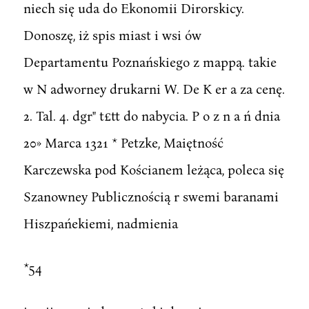
niech się uda do Ekonomii Dirorskicy.
Donoszę, iż spis miast i wsi ów
Departamentu Poznańskiego z mappą. takie
w N adworney drukarni W. De K er a za cenę.
2. Tal. 4. dgr" t£tt do nabycia. P o z n a ń dnia
20» Marca 1321 * Petzke, Maiętność
Karczewska pod Kościanem leżąca, poleca się
Szanowney Publicznością r swemi baranami
Hiszpańekiemi, nadmienia
*54