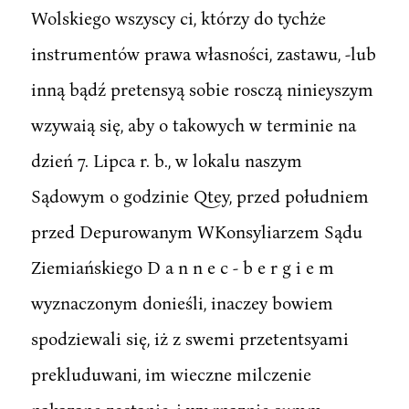
Wolskiego wszyscy ci, którzy do tychże
instrumentów prawa własności, zastawu, -lub
inną bądź pretensyą sobie rosczą ninieyszym
wzywaią się, aby o takowych w terminie na
dzień 7. Lipca r. b., w lokalu naszym
Sądowym o godzinie Qtey, przed południem
przed Depurowanym WKonsyliarzem Sądu
Ziemiańskiego D a n n e c - b e r g i e m
wyznaczonym donieśli, inaczey bowiem
spodziewali się, iż z swemi przetentsyami
prekluduwani, im wieczne milczenie