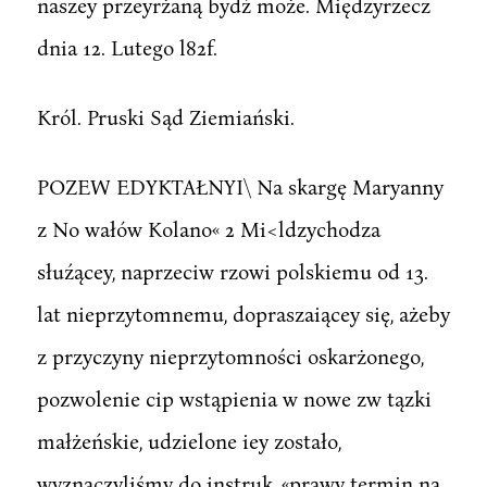
naszey przeyrżaną bydź może. Międzyrzecz
dnia 12. Lutego l82f.
Król. Pruski Sąd Ziemiański.
POZEW EDYKTAŁNYI\ Na skargę Maryanny
z No wałów Kolano« 2 Mi<ldzychodza
słuźącey, naprzeciw rzowi polskiemu od 13.
lat nieprzytomnemu, dopraszaiącey się, ażeby
z przyczyny nieprzytomności oskarżonego,
pozwolenie cip wstąpienia w nowe zw tązki
małżeńskie, udzielone iey zostało,
wyznaczyliśmy do instruk, «prawy termin na