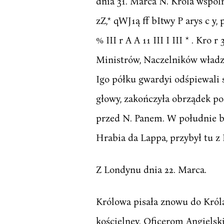
dnia 31. Marca N. Króla wspólnje
zZ,* qWJ1ą ff bItwy P arys c y, 
% III r A A 11 III I III * . Kro 
Ministrów, Naczelników władz c
Igo półku gwardyi odśpiewali s
głowy, zakończyła obrządek poś
przed N. Panem. W południe by
Hrabia da Lappa, przybył t
Z Londynu dnia 22. Marca.
Królowa pisała znowu do Króla 
kościelney. Oficerom Angiels