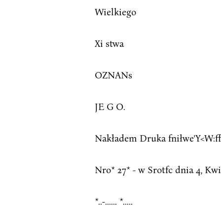
Wielkiego
Xi stwa
OZNANs
JE G O.
Nakładem Druka fniłwe'Y<W:ffJbi'
Nro* 27* - w Srotfc dnia 4, Kwi
*..-...... *.....