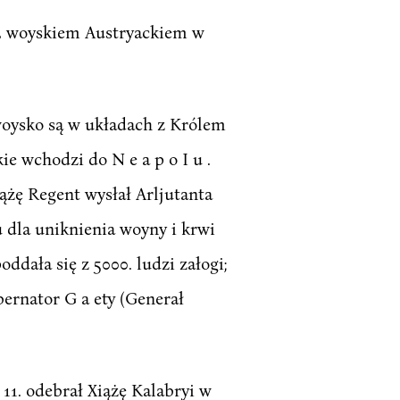
e 2 woyskiem Austryackiem w
woysko są w układach z Królem
ie wchodzi do N e a p o I u .
ążę Regent wysłał Arljutanta
u dla uniknienia woyny i krwi
ddała się z 5000. ludzi załogi;
bernator G a ety (Generał
11. odebrał Xiążę Kalabryi w