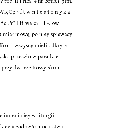
roc :Il l!rfes. ¥!nr &rn;eY 9im.,
ęCę » f t w n i e s i o n y z a
eAe , 'r* Hf"wa c¥ I I «>ow,
r t miał mowę, po niey śpiewacy
Król i wszyscy mieli odkryte
oysko przeszło w paradzie
ł przy dworze Rossyiskim,
 imienia iey w liturgii
kiey u żadnego mocarstwa.