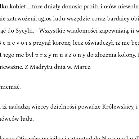
lku kobiet , itóre dniały donosić proib. i ołów niewo
e zatrwożeni, agios ludu wszędzie coraz bardaiey obi
 do Sycylii. - Wszystkie wiadomości zapewniaią, ii wo
 e n e v o i s przyiął koronę, lecz oświadczył, iż nie b
t iego nie był p r z y m u s z o n y do złożenia kolon
 nieważne. Z Madrytu dnia w. Marce.
mieniać.
 iż nadadzą więcey dzielnośsi powadze Królewskiey, i
 mówców ludu.
ło 100 Oficerów puściło się ztamtąd do N e a p o l u 