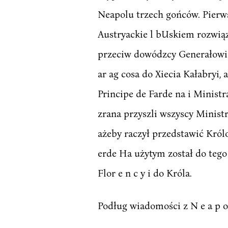
Neapolu trzech gońców. Pierws
Austryackie l bUskiem rozwią
przeciw dowódzcy Generałowi 
ar ag cosa do Xiecia Kałabryi, 
Principe de Farde na i Ministra
zrana przyszli wszyscy Minist
ażeby raczył przedstawić Król
erde Ha użytym został do tego 
Flor e n c y i do Króla.
Podług wiadomości z N e a p o 