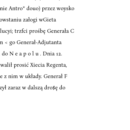
(nie Antro* douo) przez woysko
owstaniu załogi wGieta
cyi; trzfci prośbę Generała C
tam < go Generał-Adjutanta
do N e a p o l u . Dnia 12.
alił prosić Xiecia Regenta,
ie z nim w układy. Generał F
zył zaraz w dalszą dro$ę do