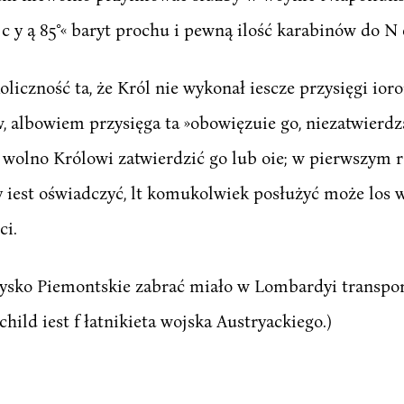
 n c y ą 85°« baryt prochu i pewną ilość karabinów do N
oliczność ta, że Król nie wykonał iescze przysięgi ior
, albowiem przysięga ta »obowięzuie go, niezatwierdza
 wolno Królowi zatwierdzić go lub oie; w pierwszym 
 iest oświadczyć, lt komukolwiek posłużyć może los 
ci.
ysko Piemontskie zabrać miało w Lombardyi transport
hild iest f łatnikieta wojska Austryackiego.)