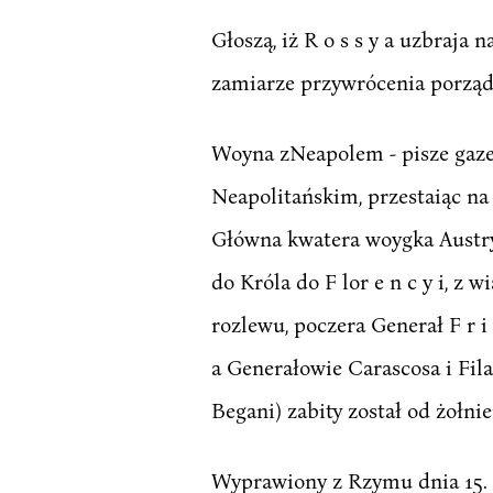
Głoszą, iż R o s s y a uzbraj
zamiarze przywrócenia porządku
Woyna zNeapolem - pisze gazet
Neapolitańskim, przestaiąc na 
Główna kwatera woygka Austrya
do Króla do F lor e n c y i, z
rozlewu, poczera Generał F r i
a Generałowie Carascosa i Fila
Begani) zabity został od żołni
Wyprawiony z Rzymu dnia 15. m