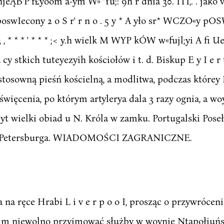
ĄB'P'f£yoom a-ym W» 'Yu;: 9h r dnia 30. ITI,. . jako vv 
poswIecony 2 o S r' r n o . 5 y * A yło sr* WCZO«y pOSWI
r 3 , * * * ' * * * ;< y.h wielk M WYP kÓW w«fujl;yi A fi U
y stkich tuteyezyih kościołów i t. d. Biskup E y I e 
tosowną pieśń kościelną, a modlitwa, podczas którey 
więcenia, po którym artylerya dala 3 razy ognia, a w
t wielki obiad u N. Króla w zamku. Portugalski Pose
u z Petersburga. WIADOMOŚCI ZAGRANICZNE.
na ręce Hrabi L i v e r p o o I, prosząc o przywrócenie
kim niewolno przyimować służby w woynie Ntapołiuńs