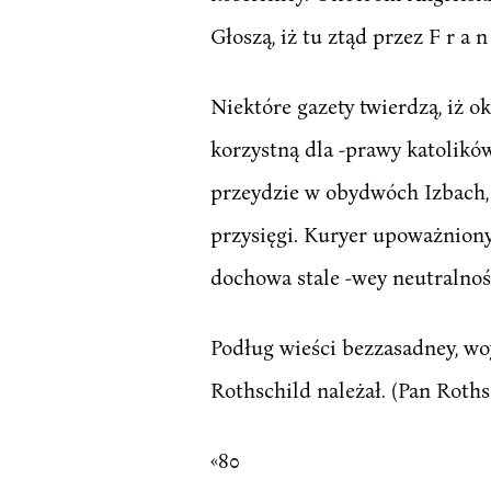
Głoszą, iż tu ztąd przez F r a
Niektóre gazety twierdzą, iż ok
korzystną dla -prawy katolików
przeydzie w obydwóch Izbach,
przysięgi. Kuryer upoważniony
dochowa stale -wey neutralnoś
Podług wieści bezzasadney, wo
Rothschild należał. (Pan Rothsc
«80