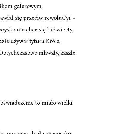
lnikom galerowym.
awiał się przeciw rewoluCyi. -
ysko nie chce się bić więcty,
ędzie używał tytułu Króla,
y. Dotychczasowe mhwały, zaszłe
 oświadczenie to miało wielki
dla przyięcia służby w woysku