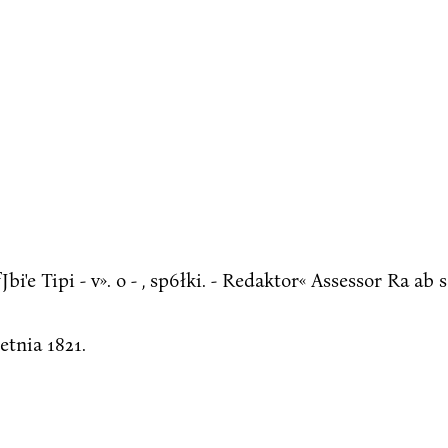
e Tipi - v». o - , sp6łki. - Redaktor« Assessor Ra ab s 
etnia 1821.