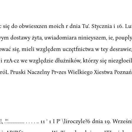
. - Wdwoluąc się do obwiesxzen moich r dnia Tu'. Stycznia i 16. 
m dostawy żyta, uwiadomiara ninieyszem, ie, poupl
ować się, mieli względem uczętfnictwa w tey desrawie,
 rzA-cz we względzie dłużników, którzy się niezgłoeili
L Pruski Naczelny Pr«zes Wielkiego Xiestwa Poznańskiego .:
.......... . . . . .. 11 ' 1 I P' \liroczyle?6 dnia 19. Wrześ