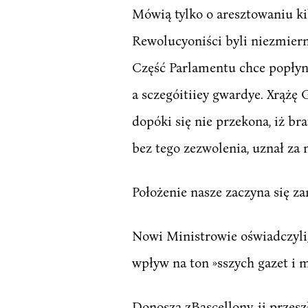
Mówią tylko o aresztowaniu ki
Rewolucyoniści byli niezmierni
Część Parlamentu chce popłynąć
a sczegóitiiey gwardye. Xrążę G
dopóki się nie przekona, iż bra
bez tego zezwolenia, uznał za
Położenie nasze zaczyna się za
Nowi Ministrowie oświadczyli,
wpływ na ton »sszych gazet i
Donoszą zBascellony, ii przesz