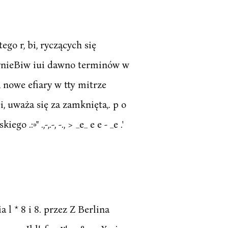
Lutego r, bi, ryczących się
ynieBiw iui dawno terminów w
 nowe efiary w tty mitrze
, uważa się za zamknięta,. p o
»" .,-,.-, -., > _e_ e e - _e .'
nia l * 8 i 8. przez Z Berlina