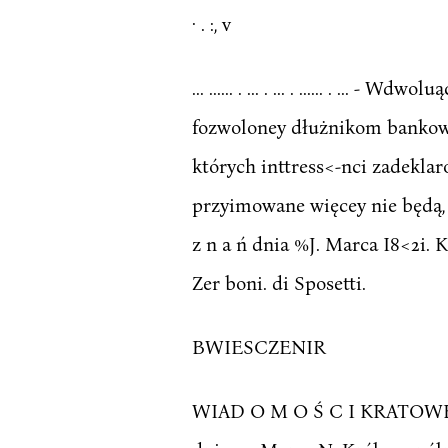
· . :, v
... ...... . ... . ... . ...... . ..
fozwoloney dłużnikom bankowy
których inttress<-nci zadeklar
przyimowane więcey nie będą, i
z n a ń dnia %J. Marca I8<2i. Kró
Zer boni. di Sposetti.
BWIESCZENIR
WIAD O M O Ś C I KRATOWE, .".'....