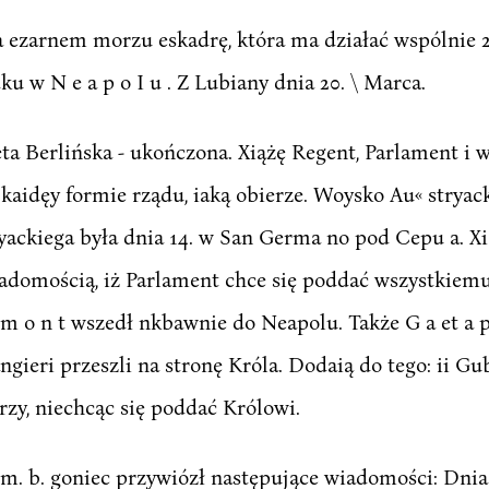
a na ezarnem morzu eskadrę, która ma działać wspólni
 w N e a p o I u . Z Lubiany dnia 20. \ Marca.
a Berlińska - ukończona. Xiążę Regent, Parlament i 
kaidęy formie rządu, iaką obierze. Woysko Au« stryack
ckiega była dnia 14. w San Germa no pod Cepu a. Xi
 wiadomością, iż Parlament chce się poddać wszystkiem
 m o n t wszedł nkbawnie do Neapolu. Także G a et a po
ngieri przeszli na stronę Króla. Dodaią do tego: ii Gu
erzy, niechcąc się poddać Królowi.
. b. goniec przywiózł następujące wiadomości: Dnia 