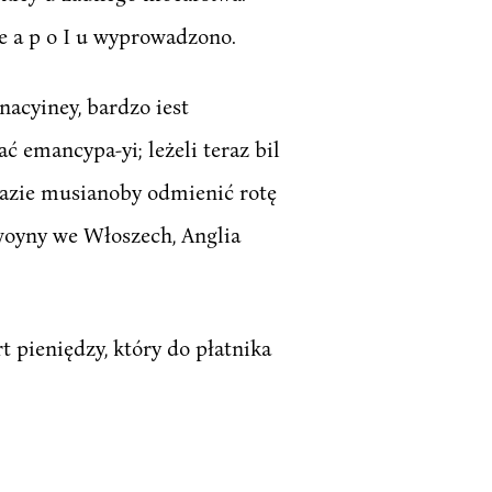
 e a p o I u wyprowadzono.
onacyiney, bardzo iest
ć emancypa-yi; leżeli teraz bil
razie musianoby odmienić rotę
woyny we Włoszech, Anglia
 pieniędzy, który do płatnika