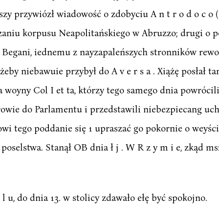
zy przywiózł wiadowość o zdobyciu A n t r o d o c o 
zaniu korpusu Neapolitańskiego w Abruzzo; drugi o p
Begani, iednemu z nayzapaleńszych stronników rewolu
ażeby niebawuie przybył do A v e r s a . Xiążę posłał 
 woyny Col I et ta, którzy tego samego dnia powrócili 
rowie do Parlamentu i przedstawili niebezpiecang uchw
owi tego poddanie się 1 upraszać go pokornie o weyśc
poselstwa. Stanął OB dnia ł j . W R z y m i e, zkąd ms
l u, do dnia 13. w stolicy zdawało ełę być spokojno.