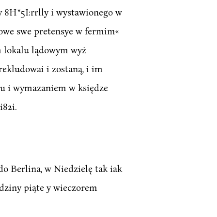
y 8H*5I:rrlly i wystawionego w
akowe swe pretensye w fermim«
ym lokalu lądowym wyż
kludowai i zostaną, i im
ntu i wymazaniem w księdze
82i.
do Berlina, w Niedzielę tak iak
odziny piąte y wieczorem