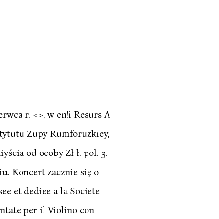
rwca r. <>, w en!i Resurs A
stytutu Zupy Rumforuzkiey,
cia od oeoby Zł ł. pol. 3.
u. Koncert zacznie się o
e et dediee a la Societe
ate per il Violino con