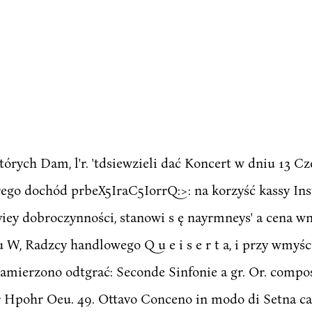
órych Dam, l'r. 'tdsiewzieli dać Koncert w dniu 13 Cze
rego dochód prbeX5IraC5IorrQ:>: na korzyść kassy In
y dobroczynności, stanowi s ę nayrmneys' a cena wniyś
W, Radzcy handlowego Q u e i s e r t a, i przy wmyści
amierzono odtgrać: Seconde Sinfonie a gr. Or. compose
Hpohr Oeu. 49. Ottavo Conceno in modo di Setna cant