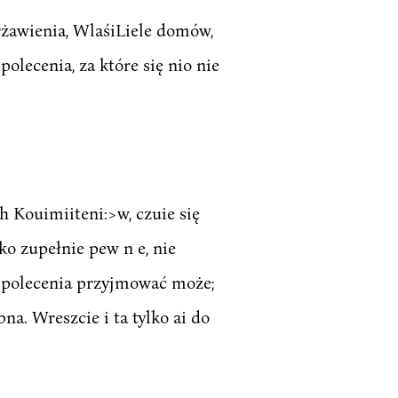
erżawienia, WlaśiLiele domów,
polecenia, za które się nio nie
h Kouimiiteni:>w, czuie się
o zupełnie pew n e, nie
 polecenia przyjmować może;
na. Wreszcie i ta tylko ai do