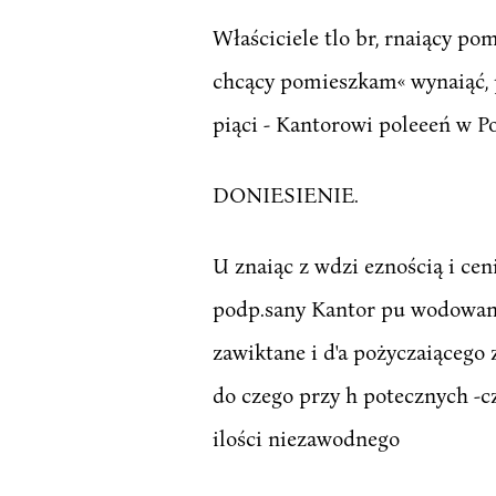
Właściciele tlo br, rnaiący po
chcący pomieszkam« wynaiąć, pre
piąci - Kantorowi poleeeń w P
DONIESIENIE.
U znaiąc z wdzi eznością i cen
podp.sany Kantor pu wodowanym
zawiktane i d'a pożyczaiąceg
do czego przy h potecznych -cz
ilości niezawodnego