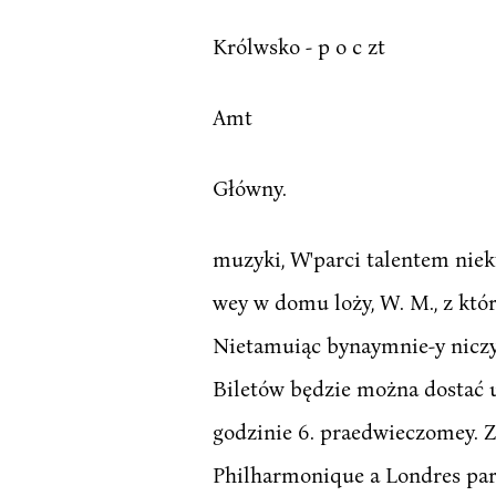
Królwsko - p o c zt
Amt
Główny.
muzyki, W'parci talentem niekt
wey w domu loży, W. M., z któ
Nietamuiąc bynaymnie-y niczyie
Biletów będzie można dostać u 
godzinie 6. praedwieczomey. Z
Philharmonique a Londres par 