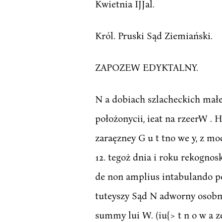
Kwietnia IJJal.
Król. Pruski Sąd Ziemiański.
ZAPOZEW EDYKTALNY.
N a dobiach szlacheckich mał
położonycii, ieat na rzeerW . H o
zaraęzney G u t tno we y, z mo
12. tegoż dnia i roku rekogno
de non amplius intabulando po
tuteyszy Sąd N adworny osobny
summy lui W. (iu{> t n o w a 