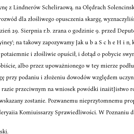
ynę z Lindnerów Scheliraową. na Olędrach Solencinsk
 rozwód dla złośliwego opusczenia skargę, wyznaczyl
dzień 29. Sierpnia r.b. zrana o godzinie 9. przed De
cyiney'; na takowy zapozywamy Jak u b a S c h e H i n, 
potaiemnie i złośliwie opuścił, i dotąd o pobycie swy
sobiście, albo przez upoważnionego w tey mierze podłu
argę przy podaniu i złożeniu dowodów względem uczyn
 razie przeciwnym na wniosek powódki inaiitJistwo roz
ta wskazany zostanie. Pozwanemu nieprzytomnemu pr
deryaiia Komiuissarzy Sprawiedliwości. W Poznaniu dn
ski.