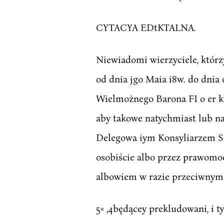
CYTACYA EDtKTALNA.
Niewiadomi wierzyciele, którz
od dnia jgo Maia i8w. do dnia 
Wielmożnego Barona FI o er k ę
aby takowe natychmiast lub na
Delegowa iym Konsyliarzem Są
osobiście albo przez prawomo
albowiem w razie przeciwnym
5« ,4będącey prekludowani, i t