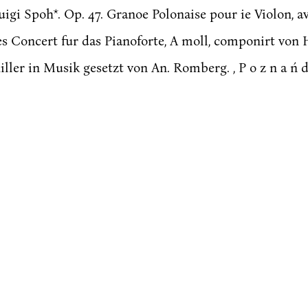
gi Spoh*. Op. 47. Granoe Polonaise pour ie Violon, av
ses Concert fur das Pianoforte, A moll, componirt vo
ler in Musik gesetzt von An. Romberg. , P o z n a ń dni