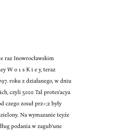
te raz Inowrocławskim
ey W o 1 s K i e y, teraz
797. roku z działanego, w dniu
, czyli 5000 Tal protes'acya
d czego zosuł prz<;z były
dzielony. Na wymazanie teyźe
edług podania w zagub'une