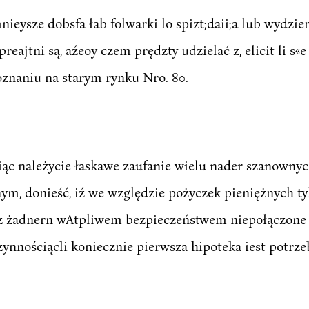
mnieysze dobsfa łab folwarki lo spizt;daii;a lub wydzi
ajtni są, aźeoy czem prędzty udzielać z, elicit li s«e 
oznaniu na starym rynku Nro. 80.
iąc należycie łaskawe zaufanie wielu nader szanownyc
, donieść, iź we względzie pożyczek pieniężnych tyk
o z żadnern wAtpliwem bezpieczeństwem niepołączone
ynnościącli koniecznie pierwsza hipoteka iest potrzeb