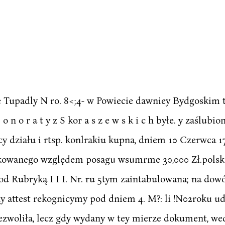
e Tupadly N ro. 8<;4- w Powiecie dawniey Bydgoskim 
 n o r a t y z S kor a s z e w s k i c h byłe. y zaślubion
cy działu i rtsp. konlrakiu kupna, dniem 10 Czerwca 1
skowanego względem posagu wsumrme 30,000 Zł.polskich
d Rubryką I I I. Nr. ru 5tym zaintabulowana; na dowó
 attest rekognicymy pod dniem 4. M?: li !N02roku u
zezwoliła, lecz gdy wydany w tey mierze dokument, w