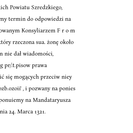
ich Powiatu Szredzkiego,
iśmy termin do odpowiedzi na
putowanym Konsyliarzem F r o m
który rzeczona sua. żonę około
m nie dał wiadomości,
g pr/.t.pisow prawa
ić się mogących przeciw niey
b.ozoii' , i pozwany na ponies
oponuiemy na Mandataryusza
ia 24. Marca 1321.