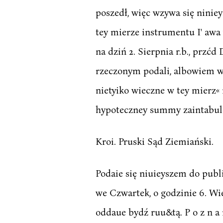
poszedł, więc wzywa się ninie
tey mierze instrumentu I' awa
na dziń 2. Sierpnia r.b., prz
rzeczonym podali, albowiem w
nietyiko wieczne w tey mierz
hypoteczney summy zaintabulo
Kroi. Pruski Sąd Ziemiański.
Podaie się niuieyszem do publi
we Czwartek, o godzinie 6. Wi
oddaue bydź ruu&tą. P o z n a 