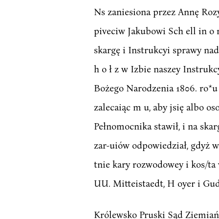
Ns zaniesiona przez Annę Roz
piveciw Jakubowi Sch ell in o
skargę i Instrukcyi sprawy na
h o ł z w Izbie naszey Instruk
Bożego Narodzenia 1806. ro*u 
zalecaiąc m u, aby jsię albo o
Pełnomocnika stawił, i na sk
zar-uiów odpowiedział, gdyż w
tnie kary rozwodowey i kos/
UU. Mitteistaedt, H oyer i Gu
Królewsko Pruski Sąd Ziemiań