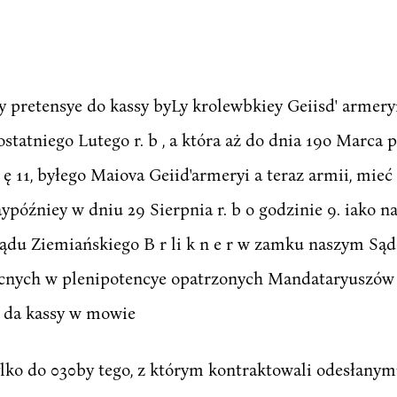
y pretensye do kassy byLy krolewbkiey Geiisd' armery
ostatniego Lutego r. b , a która aż do dnia 19o Marca
 11, byłego Maiova Geiid'armeryi a teraz armii, mieć 
ypóźniey w dniu 29 Sierpnia r. b o godzinie 9. iako
du Ziemiańskiego B r li k n e r w zamku naszym Są
cnych w plenipotencye opatrzonych Mandataryuszów p
 da kassy w mowie
ylko do 030by tego, z którym kontraktowali odesłanymi