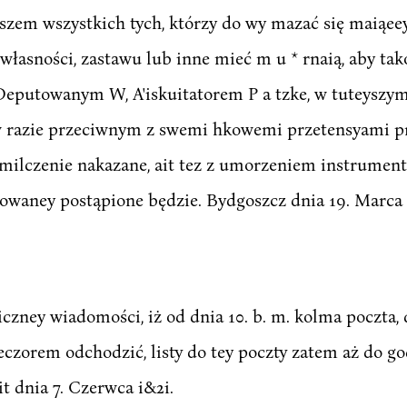
yszem wszystkich tych, którzy do wy mazać się maiąee
 własności, zastawu lub inne mieć m u * rnaią, aby t
ćd Deputowanym W, A'iskuitatorem P a tzke, w tuteysz
 razie przeciwnym z swemi hkowemi przetensyami pre
« milczenie nakazane, ait tez z umorzeniem instrume
waney postąpione będzie. Bydgoszcz dnia 19. Marca i
czney wiadomości, iż od dnia 10. b. m. kolma poczta, 
eczorem odchodzić, listy do tey poczty zatem aż do g
it dnia 7. Czerwca i&2i.