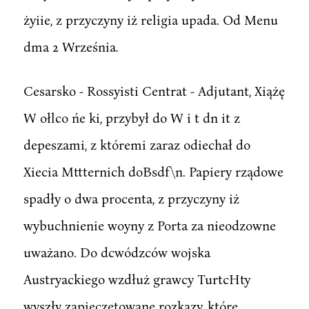
żyiie, z przyczyny iż religia upada. Od Menu
dma 2 Września.
Cesarsko - Rossyisti Centrat - Adjutant, Xiążę
W ołlco ńe ki, przybył do W i t dn it z
depeszami, z któremi zaraz odiechał do
Xiecia Mttternich doBsdf\n. Papiery rządowe
spadły o dwa procenta, z przyczyny iż
wybuchnienie woyny z Porta za nieodzowne
uważano. Do dcwódzców wojska
Austryackiego wzdłuż grawcy TurtcHty
wyszły zapieczętowane rozkazy, które