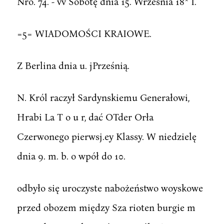
Nro. 74. - vv Sobotę dnia 15. Września 18* I.
=5= WIADOMOŚCI KRAIOWE.
Z Berlina dnia u. jPrześnią.
N. Król raczył Sardynskiemu Generałowi,
Hrabi La T o u r, dać OTder Orła
Czerwonego pierwsj.ey Klassy. W niedzielę
dnia 9. m. b. o wpół do 10.
odbyło się uroczyste nabożeństwo woyskowe
przed obozem między Sza rioten burgie m