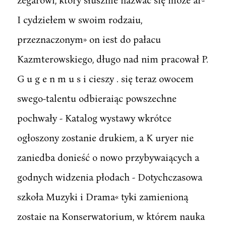
I cydziełem w swoim rodzaiu,
przeznaczonym» on iest do pałacu
Kazmterowskiego, długo nad nim pracował P.
G u g e n m u s i cieszy . się teraz owocem
swego-talentu odbieraiąc powszechne
pochwały - Katalog wystawy wkrótce
ogłoszony zostanie drukiem, a K uryer nie
zaniedba donieść o nowo przybywaiących a
godnych widzenia płodach - Dotychczasowa
szkoła Muzyki i Drama« tyki zamienioną
zostaie na Konserwatorium, w którem nauka