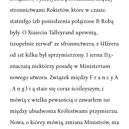
stronnictwami Rokietów, które w czasie.
statnifgo izb posiedzenia połąizooe B Robą
były. O Xiaieciu Talleyrand upewnią.,
iizupełnie zerwał" ze sfronmctwera, z Ufżrera
od 1st kilku był sprzymierzony. I iernu II3>
znaczaią niektórzy posadę w Ministerium
nowego utworu. Związek między F r a n c y A
, A n g l i ą staie się coraz ściśleyszym, i
mówią z wielka pewaością o zawarłem iui
między ubudwoma Królestwami przymierzu.
Nowa, o kiórey mówią, zmiana Ministrów, ma