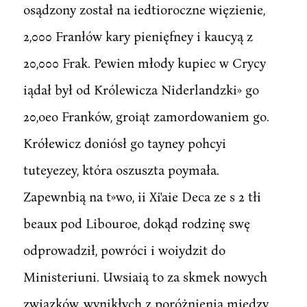
osądzony został na iedtioroczne więzienie,
2,000 Franłów kary pienięfney i kaucyą z
20,000 Frak. Pewien młody kupiec w Crycy
iądał był od Królewicza Niderlandzki» go
20,oeo Franków, groiąt zamordowaniem go.
Krółewicz doniósł go tayney pohcyi
tuteyezey, która oszuszta poymała.
Zapewnbią na t»wo, ii Xi'aie Deca ze s 2 tłi
beaux pod Libouroe, dokąd rodzinę swę
odprowadził, powróci i woiydzit do
Ministeriuni. Uwsiaią to za skmek nowych
związków, wynikłych z poróżnienia między