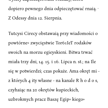
dopiero pewnego dnia odpieczętować rnaią. ·
Z Odessy dnia 12. Sierpnia.
Tutcysi Cirecy obstawaią przy wiadomości o
powtórne« zwycięstwie Tor61IeT rodaków
swoich na morzu egieyskieni. Bitwa trwać
miała trzy dni, 14. 15. i 16. Lipca n. st.; na Ile
się w potwierdzi; czas pokaże. Ama okręt mi -
z których 4 ity własne - na kanale R h o d o s,
czyhaiąc na 20 okrętów kupieckich,
uzbrokmych pracz Baszę Egip» kiego»