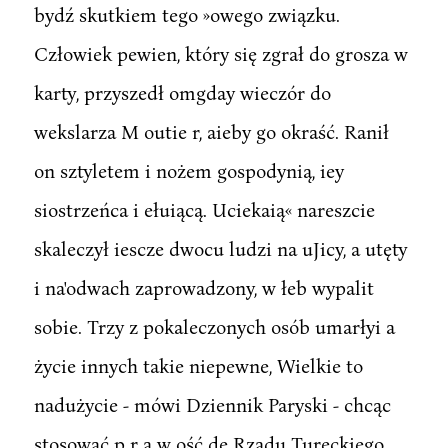
bydź skutkiem tego »owego związku.
Człowiek pewien, który się zgrał do grosza w
karty, przyszedł omgday wieczór do
wekslarza M outie r, aieby go okraść. Ranił
on sztyletem i nożem gospodynią, iey
siostrzeńca i ełuiącą. Uciekaią« nareszcie
skaleczył iescze dwocu ludzi na uJicy, a utęty
i na'odwach zaprowadzony, w łeb wypalit
sobie. Trzy z pokaleczonych osób umarłyi a
życie innych takie niepewne, Wielkie to
nadużycie - mówi Dziennik Paryski - chcąc
stosować p r a w ość de Rządu Tureckiego.