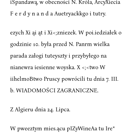
iSpandawą, w obecności N. Króla, ArcyXiecia
F e r d y n a n d a Auetryackkgo i tutry.
ezych Xi ąi ąt i Xi<;zniezek. W poi.iedziałek o
godzinie 10. była przed N. Panrm wielka
parada załogi tuteyszty i przybyłego na
nianewra iesienne woyska. X <;<two W
iihelmoBtwo Pruscy powrócili tu dnia 7. III.
b. WIADOMOŚCI ZAGRANICZNE.
Z Algieru dnia 24. Lipca.
W pweeztym mies.ącu pIZyWineAa tu Ire*