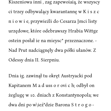
Kiszeniowa inni , zag zapewoiaią, że wszyscy
ci trzey odbywalący kwarantannę w K i s z c
n i o w i e, przywieźli do Cesarza Jmci listy
urzędowe, które odebrawszy Hrabia Wittge
ostein posłał ie na mieysc* przeznaczone. -
Nad Prut nadciągnęły dwa półki ułanów. Z
Odessy dnia II. Sierpniu.
Dnia ig. zawinął tu okręt Austryacki pod
Kapitanem M a d uss o r ovi c h; odbył on
żeglugę w 10. dniach z Konstantynopola; we
dwa dni po w\ieź*dzie Barona S t r o g o -