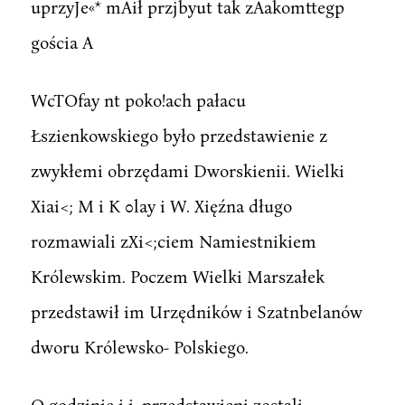
uprzyJe«* mAił przjbyut tak zAakomttegp
gościa A
WcTOfay nt poko!ach pałacu
Łszienkowskiego było przedstawienie z
zwykłemi obrzędami Dworskienii. Wielki
Xiai<; M i K 0lay i W. Xięźna długo
rozmawiali zXi<;ciem Namiestnikiem
Królewskim. Poczem Wielki Marszałek
przedstawił im Urzędników i Szatnbelanów
dworu Królewsko- Polskiego.
O godzinie i i. przedstawieni zostali