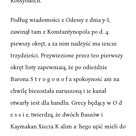
Rossyiskich.
Podług wiadomości z Odessy z dnia y-I,
zawinął tam z Konstantynopola po d. 4.
piewszy okręt, a za nim nadeyść ma iescze
trzydzieści. Przywiezione przez teo pierwszy
okręt listy zapewniaią, że po odieżdzie
Barona S t r o g o n o f a spokoyność ani na
chwilę biezostała naruszoną i ie kanał
otwarły iest dla handlu. Grecy będący w O d
e s s i e, twierdzą, że dwóch Baszów i
Kaymakan Xiecia K alim a· hego ujść mieli do