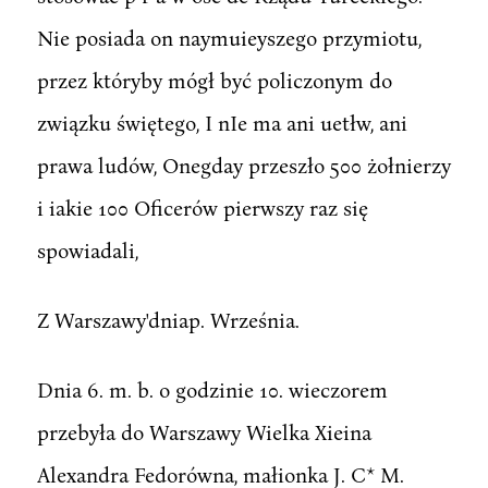
Nie posiada on naymuieyszego przymiotu,
przez któryby mógł być policzonym do
związku świętego, I nIe ma ani uetłw, ani
prawa ludów, Onegday przeszło 500 żołnierzy
i iakie 100 Oficerów pierwszy raz się
spowiadali,
Z Warszawy'dniap. Września.
Dnia 6. m. b. o godzinie 10. wieczorem
przebyła do Warszawy Wielka Xieina
Alexandra Fedorówna, małionka J. C* M.