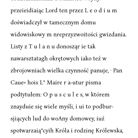
przeieidiaiąc Lord ten przez L e o d i u m
doświadczył w tamecznym domu
widowiskowy m nreprzyzwoitości gwizdania.
Listy z T u l a n u donosząr ie tak
nawarsztatagh okrętowych iako teź w
zbrojowniach wielka czynność panuje, · Pan
Caue« hois L* Maire r a-utur pisma
podtytułem: O p u s c u l e s, w którem
znayduie się wiele myśli, i ui to podbur-
sjiących lud do woAny domowey, iuź
spotwarzaią*cyih Króla i rodzinę Królewska,