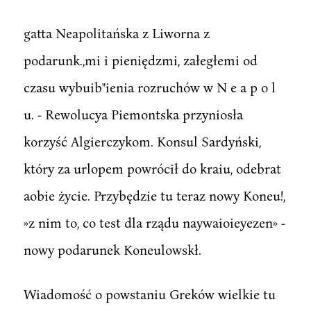
gatta Neapolitańska z Liworna z
podarunk.,mi i pieniędzmi, załegłemi od
czasu wybuib"ienia rozruchów w N e a p o l
u. - Rewolucya Piemontska przyniosła
korzyść Algierczykom. Konsul Sardyński,
który za urlopem powrócił do kraiu, odebrat
aobie życie. Przybędzie tu teraz nowy Koneu!,
»z nim to, co test dla rządu naywaioieyezen» -
nowy podarunek Koneulowskł.
Wiadomość o powstaniu Greków wielkie tu