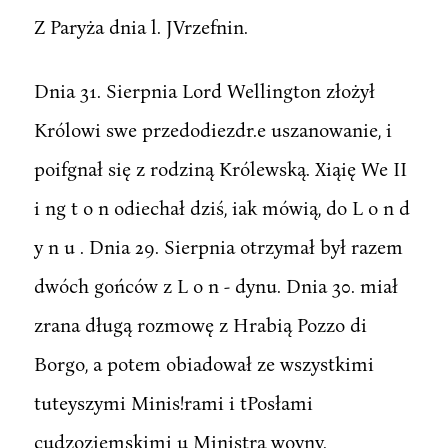
Z Paryża dnia l. JVrzefnin.
Dnia 31. Sierpnia Lord Wellington złożył
Królowi swe przedodiezdr.e uszanowanie, i
poifgnał się z rodziną Królewską. Xiąię We II
i ng t o n odiechał dziś, iak mówią, do L o n d
y n u . Dnia 29. Sierpnia otrzymał był razem
dwóch gońców z L o n - dynu. Dnia 30. miał
zrana długą rozmowę z Hrabią Pozzo di
Borgo, a potem obiadował ze wszystkimi
tuteyszymi Minis!rami i tPosłami
cudzoziemskimi u Ministra woyny.