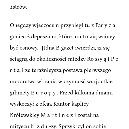
.istrów.
Onegday wjeczocem przybiegł tu z Par y ż a
goniec ź depeszami, które mnitmaią waiuey
być osnowy. -Jtdna B gazet iwierdzi, iż się
ściągną do okoliczności między Ro ssy ą i P o
r t a, i ze teraźnieysza postawa pierwszego
mocarstwa wl rauia w czynność wszj« stkie
gibinety E u r o p y . Przed kilkoma dniami
wyskoczył z ofcaa Kantor kaplicy
Królewskiey M a r t i n e z i został na
mityecu b iz dui»zy. Sprzykrzył on sobie