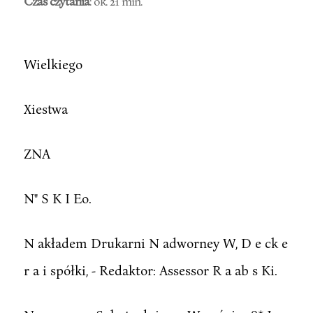
Czas czytania
: ok. 21 min.
Wielkiego
Xiestwa
ZNA
N" S K I Eo.
N akładem Drukarni N adworney W, D e ck e
r a i spółki, - Redaktor: Assessor R a ab s Ki.