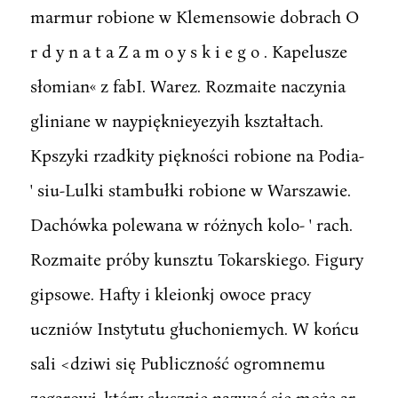
marmur robione w Klemensowie dobrach O
r d y n a t a Z a m o y s k i e g o . Kapelusze
słomian« z fabI. Warez. Rozmaite naczynia
gliniane w naypięknieyezyih kształtach.
Kpszyki rzadkity piękności robione na Podia-
' siu-Lulki stambułki robione w Warszawie.
Dachówka polewana w różnych kolo- ' rach.
Rozmaite próby kunsztu Tokarskiego. Figury
gipsowe. Hafty i kleionkj owoce pracy
uczniów Instytutu głuchoniemych. W końcu
sali <dziwi się Publiczność ogromnemu
zegarowi, który słusznie nazwać się może ar-