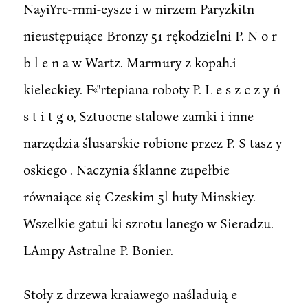
NayiYrc-rnni-eysze i w nirzem Paryzkitn
nieustępuiące Bronzy 51 rękodzielni P. N o r
b l e n a w Wartz. Marmury z kopah.i
kieleckiey. F«"rtepiana roboty P. L e s z c z y ń
s t i t g o, Sztuocne stalowe zamki i inne
narzędzia ślusarskie robione przez P. S tasz y
oskiego . Naczynia śklanne zupełbie
równaiące się Czeskim 5l huty Minskiey.
Wszelkie gatui ki szrotu lanego w Sieradzu.
LAmpy Astralne P. Bonier.
Stoły z drzewa kraiawego naśladuią e