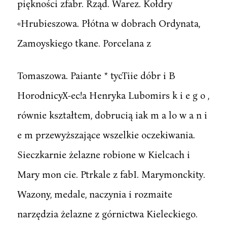
piękności zfabr. Rząd. Warez. Kołdry
«Hrubieszowa. Płótna w dobrach Ordynata,
Zamoyskiego tkane. Porcelana z
Tomaszowa. Paiante * tycTiie dóbr i B
HorodnicyX-ec!a Henryka Lubomirs k i e g o ,
równie kształtem, dobrucią iak m a lo w a n i
e m przewyższające wszelkie oczekiwania.
Sieczkarnie żelazne robione w Kielcach i
Mary mon cie. Ptrkale z fabI. Marymonckity.
Wazony, medale, naczynia i rozmaite
narzędzia żelazne z górnictwa Kieleckiego.