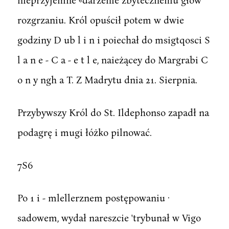
rozgrzaniu. Król opuścił potem w dwie
godziny D ub l i n i poiechał do msigtqosci S
l a n e - C a - e t l e, naieżącey do Margrabi C
o n y ngh a T. Z Madrytu dnia 21. Sierpnia.
Przybywszy Król do St. Ildephonso zapadł na
podagrę i mugi łóżko pilnować.
7S6
Po 1 i - mlellerznem postępowaniu ·
sadowem, wydał nareszcie 'trybunał w Vigo