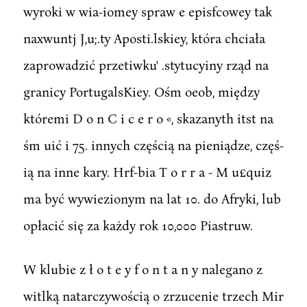
wyroki w wia-iomey spraw e episfcowey tak
naxwuntj J,u;.ty Aposti.lskiey, która chciała
zaprowadzić przetiwku' .stytucyiny rząd na
granicy PortugalsKiey. Ośm oeob, między
któremi D o n C i c e r o «, skazanyth itst na
śm uić i 75. innych częścią na pieniądze, częś-
ią na inne kary. Hrf-bia T o r r a - M u£quiz
ma być wywiezionym na lat 10. do Afryki, lub
opłacić się za każdy rok 10,000 Piastruw.
W klubie z ł o t e y f o n t a n y nalegano z
witlką natarczywością o zrzucenie trzech Mir