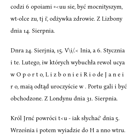
codzi 6 opoiami «<uu sie, być mocnityszym,
wt-olce zu, tj i', odżywka zdrowie. Z Lizbony
dnia 14. Sierpnia.
Dnra 24. Sierjnia, 15. V\i/.< Inia, a 6. Stycznia
i te. Lutego, iw których wybuchła rewol ucya
w O p o r t o, L i z b o n i e i R i o de J a n e i
r o, maią odtąd uroczyście w . Portu gali i być
obchodzone. Z Londynu dnia 31. Sierpnia.
Król Jrnć powróci t<u - iak słychać' dnia 5.
Września i potem wyiadzie do H a nno wtru.