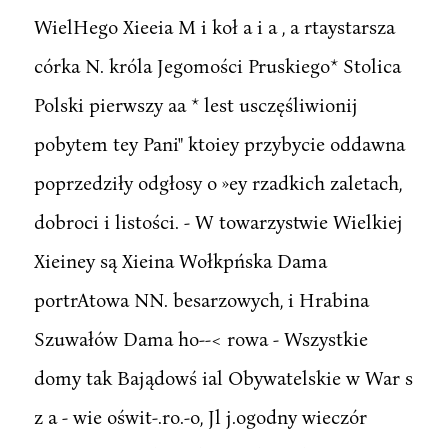
WielHego Xieeia M i koł a i a , a rtaystarsza
córka N. króla Jegomości Pruskiego* Stolica
Polski pierwszy aa * lest usczęśliwionij
pobytem tey Pani" ktoiey przybycie oddawna
poprzedziły odgłosy o »ey rzadkich zaletach,
dobroci i listości. - W towarzystwie Wielkiej
Xieiney są Xieina Wołkpńska Dama
portrAtowa NN. besarzowych, i Hrabina
Szuwałów Dama ho--< rowa - Wszystkie
domy tak Bajądowś ial Obywatelskie w War s
z a - wie oświt-.ro.-o, Jl j.ogodny wieczór