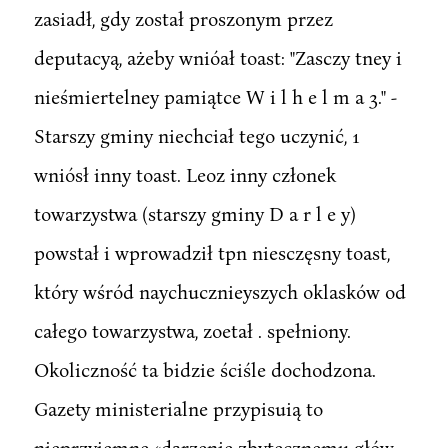
zasiadł, gdy został proszonym przez
deputacyą, ażeby wnióał toast: "Zasczy tney i
nieśmiertelney pamiątce W i l h e l m a 3." -
Starszy gminy niechciał tego uczynić, 1
wniósł inny toast. Leoz inny członek
towarzystwa (starszy gminy D a r l e y)
powstał i wprowadził tpn niesczęsny toast,
który wśród naychucznieyszych oklasków od
całego towarzystwa, zoetał . spełniony.
Okoliczność ta bidzie ściśle dochodzona.
Gazety ministerialne przypisuią to
nieprzyjemne «darzenie zbytecznemu głów