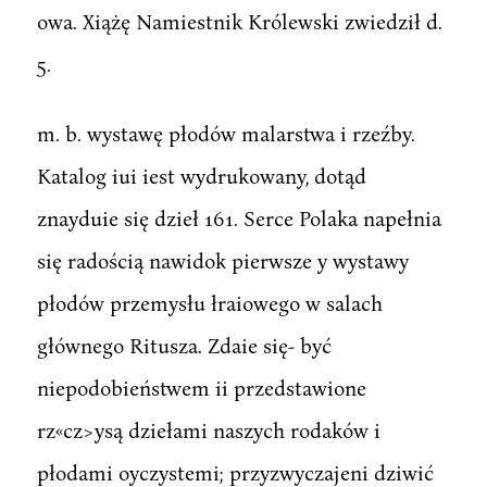
owa. Xiążę Namiestnik Królewski zwiedził d.
5.
m. b. wystawę płodów malarstwa i rzeźby.
Katalog iui iest wydrukowany, dotąd
znayduie się dzieł 161. Serce Polaka napełnia
się radością nawidok pierwsze y wystawy
płodów przemysłu łraiowego w salach
głównego Ritusza. Zdaie się- być
niepodobieństwem ii przedstawione
rz«cz>ysą dziełami naszych rodaków i
płodami oyczystemi; przyzwyczajeni dziwić