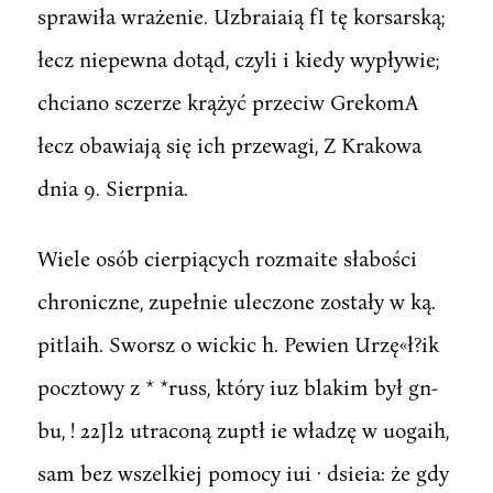
sprawiła wrażenie. Uzbraiaią fI tę korsarską;
łecz niepewna dotąd, czyli i kiedy wypływie;
chciano sczerze krążyć przeciw GrekomA
łecz obawiają się ich przewagi, Z Krakowa
dnia 9. Sierpnia.
Wiele osób cierpiących rozmaite słabości
chroniczne, zupełnie uleczone zostały w ką.
pitlaih. Sworsz o wickic h. Pewien Urzę«ł?ik
pocztowy z * *russ, który iuz blakim był gn-
bu, ! 22Jl2 utraconą zuptł ie władzę w uogaih,
sam bez wszelkiej pomocy iui · dsieia: że gdy