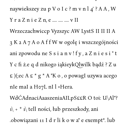
naywiekszey zu p V o I c ? m v n l 4' ? A A , W
Y r a Z n i e Z n, e .... .... .... v II
Wrzeczachwiccp Vyzszyc AW LystS II II II A
3 K 2 A 7 A o A f f W w ogolę i wszczegójności
ani zpowodu ne S s i a n v ! f y , a Z n i e s i " t
Y c fi ż.e q d nikogo iąkieykQlwilk bądź ? Z u
£ )(;ec A £ * g * A "K o , o powagI uzywa acego
nIe maI a H07L nI l «Hera.
WdĆAdnaciAaaszeniaAILpS££R O toi: U\Al"?
1\ + * 1\ tell ności, łub przeszkody, ani
.obowiązani 11 I d r li k o w a" e exempt*. lub