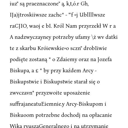
iuz" są praeznaczone" ą, k,t,ó.r Gh,
IJa)jtroskiiwsze zachc* - "'f «j Ubllllwsze
raCJIO, waoj e bI. Król Nam przyrzekł W r a
A nadzwyczayney potrzeby ufamy \ż wv datki
te z skarbu Króiewskie»o sczn" drobIiwie
podięte zostaną * o Zdaiemy oraz na Jozefa
Biskupa, a £ * by przy kaźdem Arcy -
Biskupstwie i Biskupstwie starał się o
zwvczavn* przyzwoite uposażenie
suffrajaneatuEiemnie.y Arcy-Biskupom i
Biskuoom potrzebne dochodj na opłacanie
Wika ryuszaGeneralnego i na utrzymanie