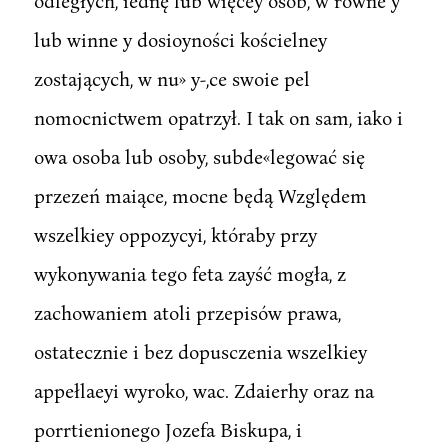
odległych, iednę lub więcey osób, w równe y
lub winne y dosioyności kościelney
zostających, w nu» y-,ce swoie pel
nomocnictwem opatrzył. I tak on sam, iako i
owa osoba lub osoby, subde«legować się
przezeń maiące, mocne będą Względem
wszelkiey oppozycyi, któraby przy
wykonywania tego feta zayść mogła, z
zachowaniem atoli przepisów prawa,
ostatecznie i bez dopusczenia wszelkiey
appełlaeyi wyroko, wac. Zdaierhy oraz na
porrtienionego Jozefa Biskupa, i