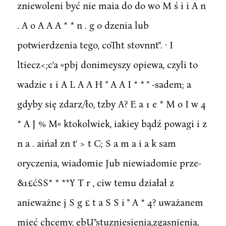
zniewoleni być nie maia do do wo M ś i i A n
. A o A A A * * n . g o dzenia lub
potwierdzenia tego, coTht stovnnt". · I
ltiecz<;c'a «pbj donimeyszy opiewa, czyli to
wadzie 1 i A L A A H " A A I * * " -sadem; a
gdyby się zdarz/ło, tzby A? E a 1 e * M o I w 4
* A J % M« ktokolwiek, iakiey bądź powagi i z
n a . aińał zn t' > t C; S a m a i a k sam
oryczenia, wiadomie Jub niewiadomie prze-
&1£ćSS* * **Y T r , ciw temu działał z
anieważne j S g £ t a S S i " A * 4? uważanem
mieć chcemy, ebU"stuzniesienia,zgasnienia,