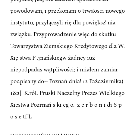
powodowani, i przekonani o trwa'osci nowego
instytutu, przyłączyli rię dla powiększ' nia
związku. Przyprowadzenie więc do skutku
Towarzystwa Ziemskiego Kredytowego dla W.
Xię stwa P .jnańskiegw źadney iuź
niepodpadas wątpliwości; i miałem zamiar
podpisany do-- Poznań dnia! 12 Października)
1&2[. K.róL Pruski Naczelny Prezes Wielkiego
Xiestwa Pozrnań s ki eg o.. z e r b o n i di S p
o s e tf L