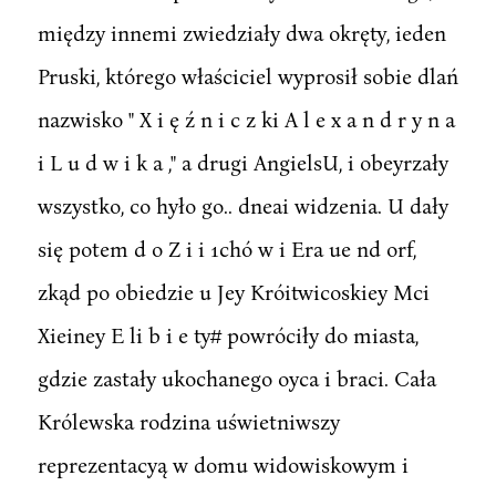
między innemi zwiedziały dwa okręty, ieden
Pruski, którego właściciel wyprosił sobie dlań
nazwisko " X i ę ź n i c z ki A l e x a n d r y n a
i L u d w i k a ," a drugi AngielsU, i obeyrzały
wszystko, co hyło go.. dneai widzenia. U dały
się potem d o Z i i 1chó w i Era ue nd orf,
zkąd po obiedzie u Jey Króitwicoskiey Mci
Xieiney E li b i e ty# powróciły do miasta,
gdzie zastały ukochanego oyca i braci. Cała
Królewska rodzina uświetniwszy
reprezentacyą w domu widowiskowym i