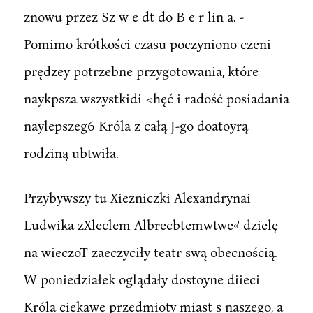
znowu przez Sz w e dt do B e r lin a. -
Pomimo krótkości czasu poczyniono czeni
prędzey potrzebne przygotowania, które
naykpsza wszystkidi <hęć i radość posiadania
naylepszeg6 Króla z całą J-go doatoyrą
rodziną ubtwiła.
Przybywszy tu Xiezniczki Alexandrynai
Ludwika zXleclem Albrecbtemwtwe«' dzielę
na wieczoT zaeczyciły teatr swą obecnością.
W poniedziałek oglądały dostoyne diieci
Króla ciekawe przedmioty miast s naszego, a