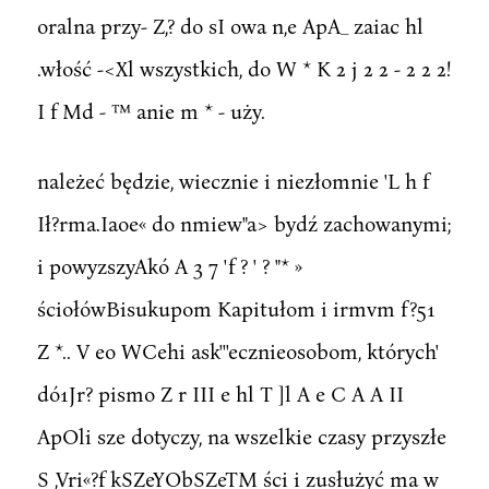
oralna przy- Z,? do sI owa n,e ApA_ zaiac hl
.włość -<Xl wszystkich, do W * K 2 j 2 2 - 2 2 2!
I f Md - ™ anie m * - uży.
należeć będzie, wiecznie i niezłomnie 'L h f
Ił?rma.Iaoe« do nmiew"a> bydź zachowanymi;
i powyzszyAkó A 3 7 'f ? ' ? "* »
ściołówBisukupom Kapitułom i irmvm f?51
Z *.. V eo WCehi ask'''ecznieosobom, których'
dó1Jr? pismo Z r III e hl T ]l A e C A A II
ApOli sze dotyczy, na wszelkie czasy przyszłe
S ,Vri«?f kSZeYObSZeTM ści i zusłużyć ma w