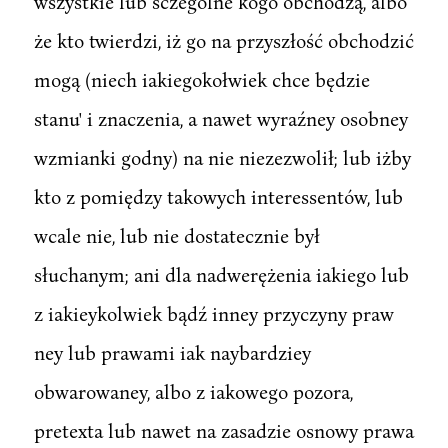
wszystkie lub sczególne kogo obchodzą, albo
że kto twierdzi, iż go na przyszłość obchodzić
mogą (niech iakiegokołwiek chce będzie
stanu' i znaczenia, a nawet wyraźney osobney
wzmianki godny) na nie niezezwolił; lub iżby
kto z pomiędzy takowych interessentów, lub
wcale nie, lub nie dostatecznie był
słuchanym; ani dla nadwerężenia iakiego lub
z iakieykolwiek bądź inney przyczyny praw
ney lub prawami iak naybardziey
obwarowaney, albo z iakowego pozora,
pretexta lub nawet na zasadzie osnowy prawa