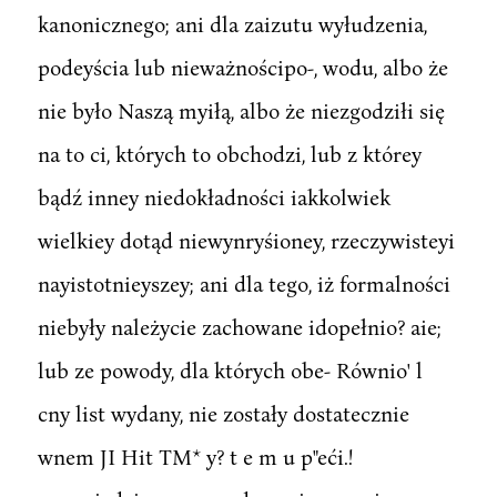
kanonicznego; ani dla zaizutu wyłudzenia,
podeyścia lub nieważnościpo-, wodu, albo że
nie było Naszą myiłą, albo że niezgodziłi się
na to ci, których to obchodzi, lub z którey
bądź inney niedokładności iakkolwiek
wielkiey dotąd niewynryśioney, rzeczywisteyi
nayistotnieyszey; ani dla tego, iż formalności
niebyły należycie zachowane idopełnio? aie;
lub ze powody, dla których obe- Równio' l
cny list wydany, nie zostały dostatecznie
wnem JI Hit TM* y? t e m u p"eći.!