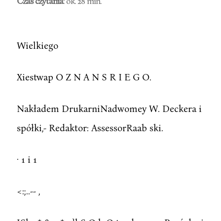
Czas czytania
: ok. 28 min.
Wielkiego
Xiestwap O Z N A N S R I E G O.
Nakładem DrukarniNadwomey W. Deckera i
spółki,- Redaktor: AssessorRaab ski.
· 1 i 1
<:;..-- ,