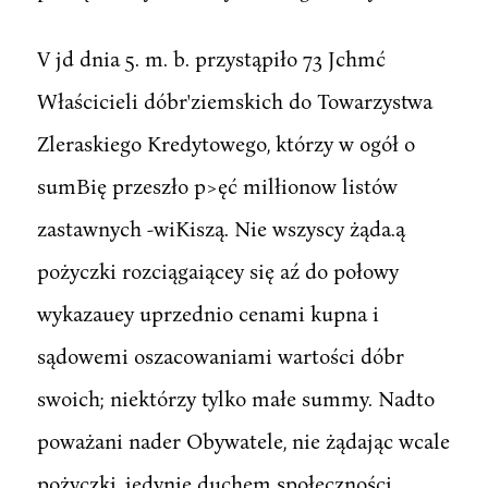
V jd dnia 5. m. b. przystąpiło 73 Jchmć
Właścicieli dóbr'ziemskich do Towarzystwa
Zleraskiego Kredytowego, którzy w ogół o
sumBię przeszło p>ęć milłionow listów
zastawnych -wiKiszą. Nie wszyscy żąda.ą
pożyczki rozciągaiącey się aź do połowy
wykazauey uprzednio cenami kupna i
sądowemi oszacowaniami wartości dóbr
swoich; niektórzy tylko małe summy. Nadto
poważani nader Obywatele, nie żądając wcale
pożyczki, jedynie duchem społeczności