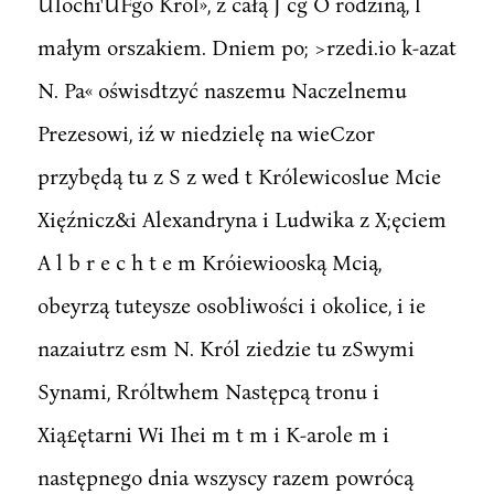
UIochi'UFgo Król», z całą J cg O rodziną, l
małym orszakiem. Dniem po; >rzedi.io k-azat
N. Pa« oświsdtzyć naszemu Naczelnemu
Prezesowi, iź w niedzielę na wieCzor
przybędą tu z S z wed t Królewicoslue Mcie
Xięźnicz&i Alexandryna i Ludwika z X;ęciem
A l b r e c h t e m Króiewiooską Mcią,
obeyrzą tuteysze osobliwości i okolice, i ie
nazaiutrz esm N. Król ziedzie tu zSwymi
Synami, Rróltwhem Następcą tronu i
Xią£ętarni Wi Ihei m t m i K-arole m i
następnego dnia wszyscy razem powrócą