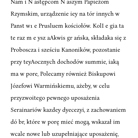
Nam i N astępcom N aszym Papieżom
Rzymskim, urządzenie iey na tór innych w
Panst w1 e Prusluem kościołów. KolI e gia ta
te raz m e ysz aAkwis gr ańska, składaka się z
Proboscza i sześciu Kanoników, pozostanie
przy teyAocznych dochodów summie, iaką
ma w pore, Polecamy również Biskupowi
Józefowi Warmińskiemu, ażeby, w celu
przyzwoitego pewnego uposażenia
Serainariów kazdey dyecezyi, z zachowaniem
dó br, które w porę mieć mogą, wskazał im
wcale nowe lub uzupełniające uposażenię,