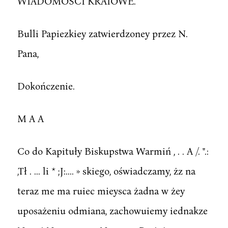
WIADOMOŚCI KRAIOWE.
Bulli Papiezkiey zatwierdzoney przez N.
Pana,
Dokończenie.
M A A
Co do Kapituły Biskupstwa Warmiń , . . A /. ".:
,Tł . ... li * ;J:.... » skiego, oświadczamy, żz na
teraz me ma ruiec mieysca żadna w żey
uposażeniu odmiana, zachowuiemy iednakze