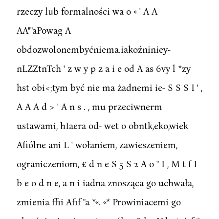
rzeczy lub formalności wa o « ' A A
AA""aPowag A
obdozwolonembyćniema.iakoźniniey-
nLZZtnTch ' z w y p z a i e od A as 6vy l *zy
hst obi<;tym być nie ma żadnemi ie- S S S I ' ,
A A A d > ' A n s . , mu przeciwnerm
ustawami, hIaera od- wet o obntk,eko,wiek
Afiólne ani L ' wołaniem, zawieszeniem,
ograniczeniom, £ d n e S 5 S 2 A o " I , M t f I
b e o d n e, a n i iadna znosząca go uchwała,
zmienia ffii Afif "a *«. «* Prowiniacemi go