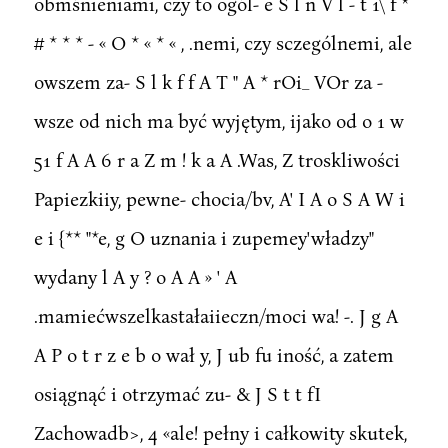
obmśnieniami, czy to ogól- e S l n V l - t 1\ f *
# * * * - « O * « * « , .nemi, czy sczególnemi, ale
owszem za- S l k f f A T " A * rOi_ VOr za -
wsze od nich ma być wyjętym, ijako od o 1 w
51 f A A 6 r a Z m ! k a A .Was, Z troskliwości
Papiezkiiy, pewne- chocia/bv, A' I A o S A W i
e i {** "*e, g O uznania i zupemey'władzy"
wydany l A y ? o A A » ' A
.mamiećwszelkastałaiieczn/moci wa! -. J g A
A P o t r z e b o wał y, J ub fu iność, a zatem
osiągnąć i otrzymać zu- & J S t t fI
Zachowadb>, 4 «ale! pełny i całkowity skutek,