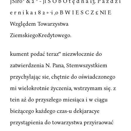
JSlro* & 2 * - ]l S O b O t ę d n a 13. P a ź d z i
e r n i k a 1 8 2 » ·i ,o B W I E S C Z £ NI E
Względem Towarzystwa
ZiemskiegoKredytowego.
kument podać teraz'" niezwłocznie do
zatwierdzenia N. Pana, Stemwszystkiem
przychylając sie, chętnie do oświadczonego
mi wielokrotnie życzenia, wstrzymam się. z
tein aź do przyszłego miesiąca i w ciągu
bieżącego każdego czas-u dekjaracye
przystąpienia do towarzystwa przyiraować