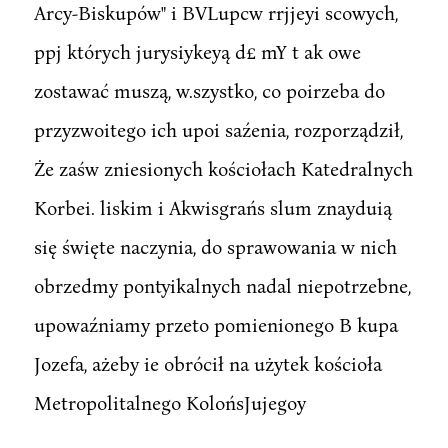
Arcy-Biskupów" i BVLupcw rrjjeyi scowych,
ppj których jurysiykeyą d£ mY t ak owe
zostawać muszą, w.szystko, co poirzeba do
przyzwoitego ich upoi saźenia, rozporządził,
Że zaśw zniesionych kościołach Katedralnych
Korbei. liskim i Akwisgrańs slum znayduią
się święte naczynia, do sprawowania w nich
obrzedmy pontyikalnych nadal niepotrzebne,
upowaźniamy przeto pomienionego B kupa
Jozefa, ażeby ie obrócił na użytek kościoła
Metropolitalnego KolońsJujegoy