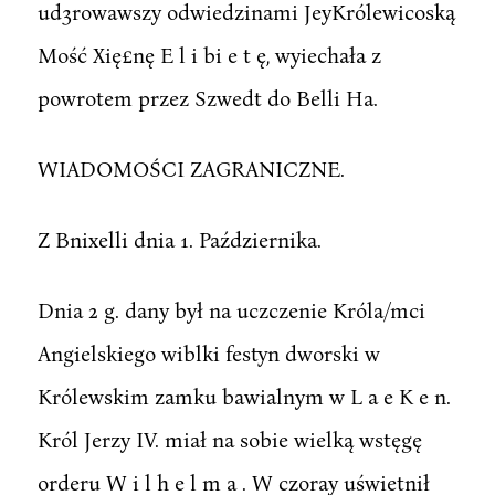
ud3rowawszy odwiedzinami JeyKrólewicoską
Mość Xię£nę E l i bi e t ę, wyiechała z
powrotem przez Szwedt do Belli Ha.
WIADOMOŚCI ZAGRANICZNE.
Z Bnixelli dnia 1. Października.
Dnia 2 g. dany był na uczczenie Króla/mci
Angielskiego wiblki festyn dworski w
Królewskim zamku bawialnym w L a e K e n.
Król Jerzy IV. miał na sobie wielką wstęgę
orderu W i l h e l m a . W czoray uświetnił