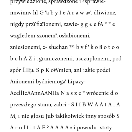
przywiedzione, sprawdzone i «sprawie-
nnwinnv hl G "a b y I e A r a w a»". dliwione,
nigdy przYfia"ionemi, zawie- g g £ e fA * * e
wzgIedem szonem", osłabionemi,
zniesionemi, 0- słuchan ™ b v f ' k o 8 o t o o
b c h A Z i , graniczonemi, usczuplonemi, pod
spór llIĘ£ S p K oWmien, anI iakie podci
Anionemi byćniemoga' Lipazy-
AcellIcAAnnAANIIa N a s z e * wrócenie d o
przeszłego stanu, zabri - S f f B W A A t A i A
M, 1 nie głosu Jub iakikoIwiek inny sposób S
A r n f f i t A F ? A A A A » i powodu istoty