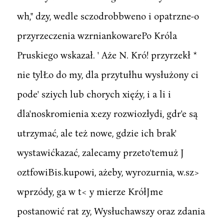
wh," dzy, wedle sczodrobbweno i opatrzne-o
przyrzeczenia wzrniankowarePo Króla
Pruskiego wskazał. ' Aże N. Kró! przyrzekł *
nie tylŁo do my, dla przytułhu wysłużony ci
pode' sziych lub chorych xięźy, i a li i
dla'noskromienia x:ezy rozwiozłydi, gdr'e są
utrzymać, ale też nowe, gdzie ich brak'
wystawićkazać, zalecamy przeto'temuż J
oztfowiBis.kupowi, ażeby, wyrozurnia, w.sz>
wprzódy, ga w t< y mierze KrółJme
postanowić rat zy, Wysłuchawszy oraz zdania