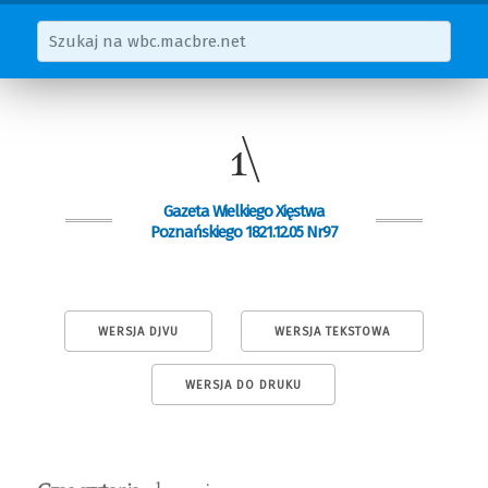
1\
Gazeta Wielkiego Xięstwa
Poznańskiego 1821.12.05 Nr97
WERSJA DJVU
WERSJA TEKSTOWA
WERSJA DO DRUKU