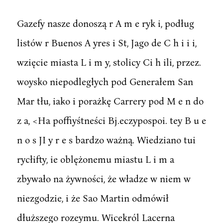
Gazefy nasze donoszą r A m e ryk i, podług
listów r Buenos A yres i St, Jago de C h i i i,
wzięcie miasta L i m y, stolicy Ci h ili, przez.
woysko niepodległych pod Generałem San
Mar tłu, iako i porażkę Carrery pod M e n do
z a, <Ha poffiyśtneści Bj.eczypospoi. tey B u e
n o s JI y r e s bardzo ważną. Wiedziano tui
rycłifty, ie oblężonemu miastu L i m a
zbywało na żywności, że władze w niem w
niezgodzie, i że Sao Martin odmówił
dłuższego rozeymu. Wicekról Lacerna