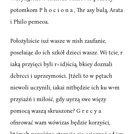
potomkom P h o c i o n a , Thr asy bulą, Arata
i Philo pemeoa.
Położyliście iuź wasze w nish zaufanie,
posełaiąe do ich szkół dzieci wasze. Wi tcie, r
iaką przyięci byli r<id)ścią, bkiey doznali
dcbrcci i uprzeymości. Jtźeli to w pętach
niewoli uczynili, iakai nitbędzie ich ku w«m
przyiaźń i miłość, gdy uyrzą swe więzy
pomocą waszą skruszone? G r e c y a
ofnrować wam wówizas będzie korzyści,
których napróźno staracie się osięgnąć od iey