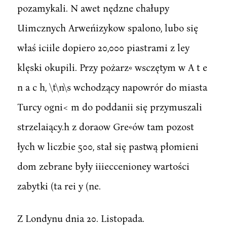
pozamykali. N awet nędzne chałupy
Uimcznych Arweńizykow spalono, lubo się
właś iciile dopiero 20,000 piastrami z ley
klęski okupili. Przy pożarz« wsczętym w A t e
n a c h, \t\n\s wchodzący napowrór do miasta
Turcy ogni< m do poddanii się przymuszali
strzelaiący.h z doraow Gre«ów tam pozost
łych w liczbie 500, stał się pastwą płomieni
dom zebrane były iiieccenioney wartości
zabytki (ta rei y (ne.
Z Londynu dnia 20. Listopada.