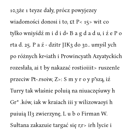
10,3że 1 teyze dały, prócz powyjezey
wiadomości donosi i to, £t P< 15> wit co
tylko wniyśdź m i d i d» B a g d a d u, i ź e P o
rta d. 25. P a ź - dzitr JIK3 do 30.. umyśl ych
po różnych kr«iath i Prowincyath Azyatyckich
rozesłała, ai t by nakazać rostioiiit> ruszenIe
przeciw Pt-.rsoiw, Z>: S m y r o y p"szą, iź
Turry tak właśnie poluią na niuaczęśuwy h
Gr* .ków, iak w kraiach iii y wilizowaoyi h
puiuią II3 zwierzynę, L u b o Firman W.
Sułtana zakazuie targać się r,r> irh lycie i