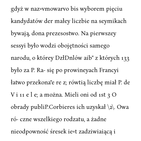
gdyż w naz»vmowarvo bis wyborem pięciu
kandydatów der małey liczbie na seymikach
bywają, dona prezesostwo. Na pierwszey
sessyi było wodzi obojętności samego
narodu, o którey DzłDnlów aib" z których 133
było za P. Ra- się po prowineyach Francyi
łatwo przekona"e re z; rówtią liczbę miał P. de
V i 11 e l e; a można. Mieli oni od 1st 3 O
obrady publiP.Corbieres ich uzyskał \2\. Owa
ró- czne wszelkiego rodzatu, a żadne
nieodpowność śresek ie«t zadziwiaiącą i