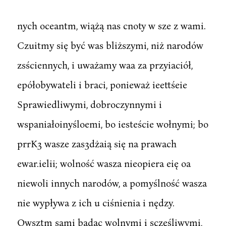
nych oceantm, wiążą nas cnoty w sze z wami.
Czuitmy się być was bliższymi, niż narodów
zsściennych, i uważamy waa za przyiaciół,
epółobywateli i braci, ponieważ ieettśeie
Sprawiedliwymi, dobroczynnymi i
wspaniałoinyśloemi, bo iesteście wołnymi; bo
prrK3 wasze zas3dżaią się na prawach
ewar.ielii; wolność wasza nieopiera eię oa
niewoli innych narodów, a pomyślność wasza
nie wypływa z ich u ciśnienia i nędzy.
Owsztm sami bądąc wolnymi i sczęśliwymi,