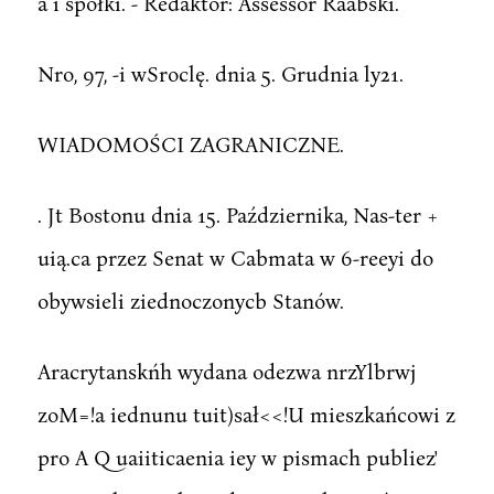
a i spółki. - Redaktor: Assessor Raabski.
Nro, 97, -i wSroclę. dnia 5. Grudnia ly21.
WIADOMOŚCI ZAGRANICZNE.
. Jt Bostonu dnia 15. Października, Nas-ter +
uią.ca przez Senat w Cabmata w 6-reeyi do
obywsieli ziednoczonycb Stanów.
Aracrytanskńh wydana odezwa nrzYlbrwj
zoM=!a iednunu tuit)sał<<!U mieszkańcowi z
pro A Q uaiiticaenia iey w pismach publiez'