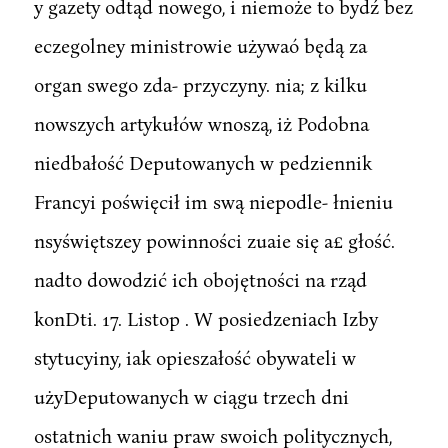
y gazety odtąd nowego, i niemoże to bydź bez
eczegolney ministrowie używaó będą za
organ swego zda- przyczyny. nia; z kilku
nowszych artykułów wnoszą, iż Podobna
niedbałość Deputowanych w pedziennik
Francyi poświęcił im swą niepodle- łnieniu
nsyświętszey powinności zuaie się a£ głość.
nadto dowodzić ich obojętności na rząd
konDti. 17. Listop . W posiedzeniach Izby
stytucyiny, iak opieszałość obywateli w
użyDeputowanych w ciągu trzech dni
ostatnich waniu praw swoich politycznych,