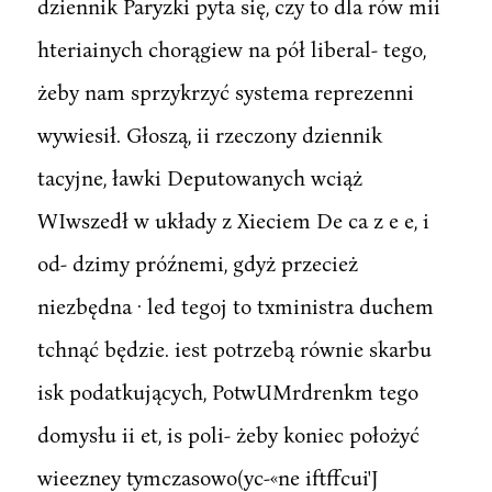
dziennik Paryzki pyta się, czy to dla rów mii
hteriainych chorągiew na pół liberal- tego,
żeby nam sprzykrzyć systema reprezenni
wywiesił. Głoszą, ii rzeczony dziennik
tacyjne, ławki Deputowanych wciąż
WIwszedł w układy z Xieciem De ca z e e, i
od- dzimy próźnemi, gdyż przecież
niezbędna · led tegoj to txministra duchem
tchnąć będzie. iest potrzebą równie skarbu
isk podatkujących, PotwUMrdrenkm tego
domysłu ii et, is poli- żeby koniec położyć
wieezney tymczasowo(yc-«ne iftffcui'J