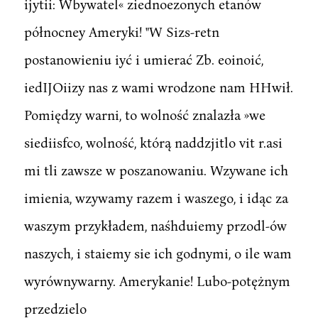
ijytii: Wbywatel« ziednoezonych etanów
północney Ameryki! "W Sizs-retn
postanowieniu iyć i umierać Zb. eoinoić,
iedIJOiizy nas z wami wrodzone nam HHwił.
Pomiędzy warni, to wolność znalazła »we
siediisfco, wolność, którą naddzjitlo vit r.asi
mi tli zawsze w poszanowaniu. Wzywane ich
imienia, wzywamy razem i waszego, i idąc za
waszym przykładem, naśhduiemy przodl-ów
naszych, i staiemy sie ich godnymi, o ile wam
wyrównywarny. Amerykanie! Lubo-potężnym
przedzielo