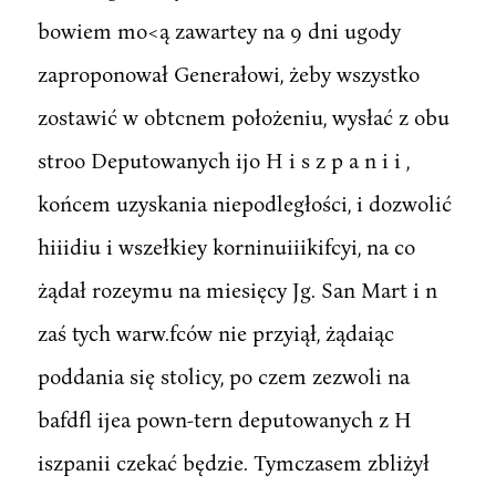
bowiem mo<ą zawartey na 9 dni ugody
zaproponował Generałowi, żeby wszystko
zostawić w obtcnem położeniu, wysłać z obu
stroo Deputowanych ijo H i s z p a n i i ,
końcem uzyskania niepodległości, i dozwolić
hiiidiu i wszełkiey korninuiiikifcyi, na co
żądał rozeymu na miesięcy Jg. San Mart i n
zaś tych warw.fców nie przyiął, żądaiąc
poddania się stolicy, po czem zezwoli na
bafdfl ijea pown-tern deputowanych z H
iszpanii czekać będzie. Tymczasem zbliżył