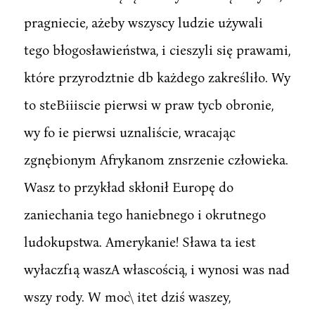
pragniecie, ażeby wszyscy ludzie używali
tego błogosławieństwa, i cieszyli się prawami,
które przyrodztnie db każdego zakreśliło. Wy
to steBiiiscie pierwsi w praw tycb obronie,
wy fo ie pierwsi uznaliście, wracając
zgnębionym Afrykanom znsrzenie człowieka.
Wasz to przykład skłonił Europę do
zaniechania tego haniebnego i okrutnego
ludokupstwa. Amerykanie! Sława ta iest
wyłaczf1ą waszA włascością, i wynosi was nad
wszy rody. W moc\ itet dziś waszey,