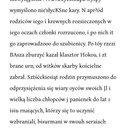
wymyślono nie'słycKSne kary. N apr?ód
rodziców iego i krewnych rozsieczonych w
iego oczach członki rozrzucono, i po nich it
go zaprowadzooo do szubienicy. Po tóy rzezi
BAsza zburzyć kazał klasztor Hokou, i zt
brane urn, od witków skarby kościelne
zabrał. Sztśćckiesiąt rodzin przymuszono do
odprzysięźenia się wiary oyców swoich Jl i
wielką liczba chłopców j panienek do lat 1
isiu rnaiących, którzy się to uczynić
wzbraniali, bisurmani w swouh seraiach