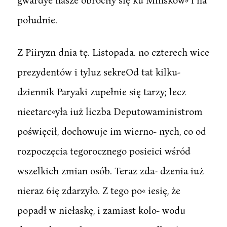
południe.
Z Piiryzn dnia tę. Listopada. no czterech wice
prezydentów i tyluz sekreOd tat kilku-
dziennik Paryaki zupełnie się tarzy; lecz
nieetarc«yła iuż liczba Deputowaministrom
poświęcił, dochowuje im wierno- nych, co od
rozpoczęcia tegorocznego posieici wśród
wszelkich zmian osób. Teraz zda- dzenia iuż
nieraz 6ię zdarzyło. Z tego po« iesię, że
popadł w niełaskę, i zamiast kolo- wodu