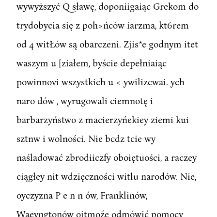
wywyższyć Q sławę, doponiigaiąc Grekom do
trydobycia się z poh>ńców iarzma, kt6rem
od 4 witŁów są obarczeni. Zjis*e godnym itet
waszym u [ziałem, byście depełniaiąc
powinnovi wszystkich u < ywilizcwai. ych
naro dów , wyrugowali ciemnotę i
barbarzyństwo z macierzyńekiey ziemi kui
sztnw i wolności. Nie bcdz tcie wy
naśladować zbrodiiczfy oboiętuości, a raczey
ciągłey nit wdzięczności witlu narodów. Nie,
oyczyzna P e n n ów, Franklinów,
Waeyngtonów oitmoźe odmówić pomocy