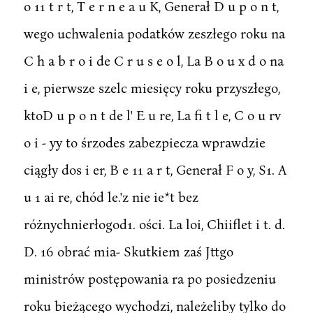
o 11 t r t, T e r n e a u K, Generał D u p o n t,
wego uchwalenia podatków zeszłego roku na
C h a b r o i de C r u s e o l, La B o u x d o na
i e, pierwsze szelc miesięcy roku przyszłego,
ktoD u p o n t de l' E u re, La fi t l e, C o u rv
o i - yy to śrzodes zabezpiecza wprawdzie
ciągły dos i er, B e 11 a r t, Generał F o y, S1. A
u 1 ai re, chód le.'z nie ie*t bez
różnychnierłogod1. ości. La loi, Chiiflet i t. d.
D. 16 obrać mia- Skutkiem zaś Jttgo
ministrów postępowania ra po posiedzeniu
roku bieżącego wychodzi, należeliby tylko do