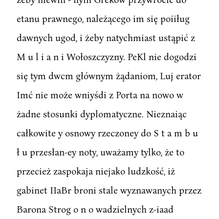
etanu prawnego, należącego im się poiiług
dawnych ugod, i żeby natychmiast ustąpić z
M u l i a n i Wołoszczyzny. PeKl nie dogodzi
się tym dwcm głównym żądaniom, Luj erator
Imć nie może wniyśdi z Porta na nowo w
żadne stosunki dyplomatyczne. Nieznaiąc
całkowite y osnowy rzeczoney do S t a m b u
ł u przesłan-ey noty, uważamy tylko, że to
przecież zaspokaja niejako ludzkość, iż
gabinet IIaBr broni stale wyznawanych przez
Barona Strog o n o wadzielnych z-iaad