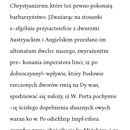
Chrystyanizrnn, które też pewno pokonaią
barbarzyństwo. JZważarąc na stosunki
s<zfgólnie przyiacteiefcie z dwnrzmi
Austryackim i Angielskim przesłano im
ultimatum dwclrc naszego, zwyrażenitm
prz< konania imperatora linci, i£ po
dobroczynny!« wpływie, który Posłowie
rzeczonych dworów rmią na Dy wan,
spodziewać się nałoży, iż W. Porta pochymie
<ię ścisłego dopełnienia słusznych owych
waran ko w. Po odiefdzip Impf-rifora
gwardye nasze obróciły się ku Mińsków» i na