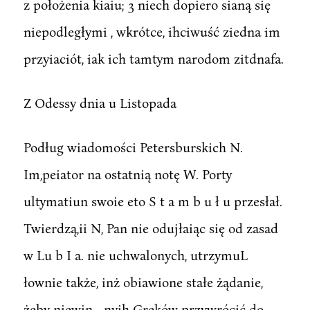
z położenia kiaiu; 3 niech dopiero sianą się
niepodległymi , wkrótce, ihciwuść ziedna im
przyiaciót, iak ich tamtym narodom zitdnafa.
Z Odessy dnia u Listopada
Podług wiadomości Petersburskich N.
Im,peiator na ostatnią notę W. Porty
ultymatiun swoie eto S t a m b u ł u przesłał.
Twierdzą,ii N, Pan nie odujłaiąc się od zasad
w Lu b I a. nie uchwalonych, utrzymuL
łownie także, inż obiawione stałe żądanie,
żeby niewin - nyih Greków przywrócić do