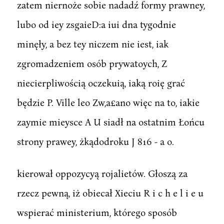
zatem niernoże sobie nadadź formy prawney,
lubo od iey zsgaieD:a iui dna tygodnie
minęły, a bez tey niczem nie iest, iak
zgromadzeniem osób prywatoych, Z
niecierpliwością oczekuią, iaką roię grać
będzie P. Ville leo Zw,a£ano więc na to, iakie
zaymie mieysce A U siadł na ostatnim Łońcu
strony prawey, żkądodroku J 816 - a o.
kierował oppozycyą rojalietów. Głoszą za
rzecz pewną, iż obiecał Xieciu R i c h e l i e u
wspierać ministerium, którego sposób