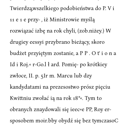
Twierdzą,wszelkiego podobieństwa do P. V i
11 e 1 e przy- , iż Ministrowie myślą
rozwiązać izbę na rok chyli, (zob.niżey.) W
drugiey eessyi przybrano bieżący, skoro
budżet przyiętym zostanie, a P P . O t' i o n a
Id i Roj.« r-Go.l ł ard. Pomię- po krótkiey
zwłoce, II. p. 5Ir m. Marcu lub dzy
kandydatami na prezesostwo prósz pięciu
Kwittniu zwołać ią na rok 18*«. Tym to
obranych znaydowali się ieec«e PP, Roy er-
sposobem moir.bby obydź się bez tymczasoC