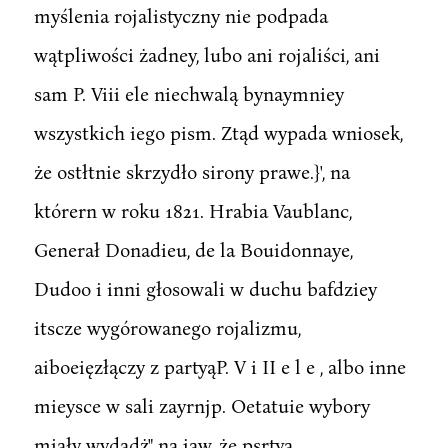
myślenia rojalistyczny nie podpada
wątpliwości żadney, lubo ani rojaliści, ani
sam P. Viii ele niechwalą bynaymniey
wszystkich iego pism. Ztąd wypada wniosek,
że ostłtnie skrzydło sirony prawe.}', na
którern w roku 1821. Hrabia Vaublanc,
Generał Donadieu, de la Bouidonnaye,
Dudoo i inni głosowali w duchu bafdziey
itscze wygórowanego rojalizmu,
aiboeięzłączy z partyąP. V i II e l e , albo inne
mieysce w sali zayrnjp. Oetatuie wybory
miały wydadż" na jaw, że psrtya