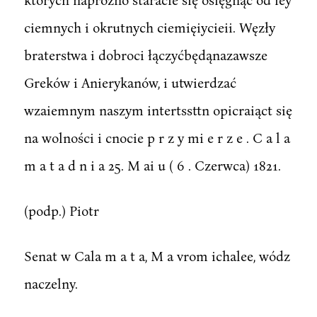
ciemnych i okrutnych ciemięiycieii. Węzły
braterstwa i dobroci łączyćbędąnazawsze
Greków i Anierykanów, i utwierdzać
wzaiemnym naszym intertssttn opicraiąct się
na wolności i cnocie p r z y mi e r z e . C a l a
m a t a d n i a 25. M ai u ( 6 . Czerwca) 1821.
(podp.) Piotr
Senat w Cala m a t a, M a vrom ichalee, wódz
naczelny.