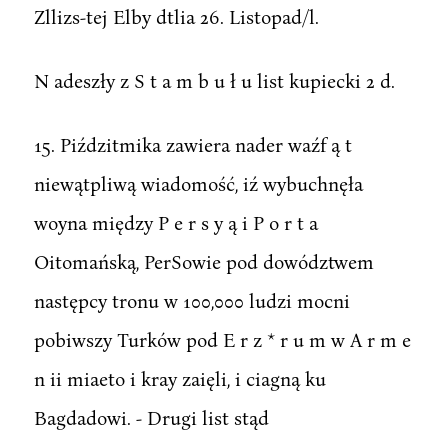
Zllizs-tej Elby dtlia 26. Listopad/l.
N adeszły z S t a m b u ł u list kupiecki 2 d.
15. Piździtmika zawiera nader waźf ą t
niewątpliwą wiadomość, iź wybuchnęła
woyna między P e r s y ą i P o r t a
Oitomańską, PerSowie pod dowództwem
następcy tronu w 100,000 ludzi mocni
pobiwszy Turków pod E r z * r u m w A r m e
n ii miaeto i kray zaięli, i ciagną ku
Bagdadowi. - Drugi list stąd