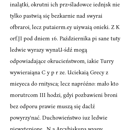
inalątki, okrutni ich prz«śladowce iednjsk nie
tylko pastwią się bezkarnie nad swyrai
ofbraroi, lecz putaierm.ey uiywaią onieki. Z K
orf.JI pod dniem 16. Października pi sane tuty
ledwie wyrazy wynaU-śdź mogą
odpowiadające okrucieństwom, iakie Turry
wywieraiąna C y p r ze. Uciekaią Grecy z
mieyeca do rnitysca; lecz napróźno: mało kto
morutrcom III hodzi, gdyi pozbawieni broni
bez odporu prawie muszą się daclź
powyrzy'nać. Duchowieństwo iuz ledwie
niewytępione . N a Arcybiskupa wyspy