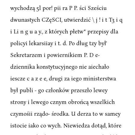
wychodzą 5l por! pii ra P P. ści Sześciu
dwunastych CZęSCI, utwierdzić \ j ! i t T3 i q
i Li n g u a y., z których płetw* przepisy dla
policyi lekarsiiay i t. d. Po dług tzy był'
Sekretarzem i powiernikiem P. D e-
dziennika konstytucyjnego nie aiechało
iescze c a z e e, drugi za iego ministerstwa
był publi - go członków przeszło lewey
strony i lewego cznym obrońcą wszelkich
czymośii rządo- środka. U derza to w samey
istocie iako co wych. Niewiedza dotąd, które