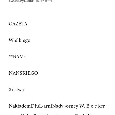
Czas czytania
: ok. 17 min.
GAZETA
Wielkiego
**BAM»
NANSKIEGO
Xi stwa
NakłademDfuL-arniNadv /orney W. B e c ker