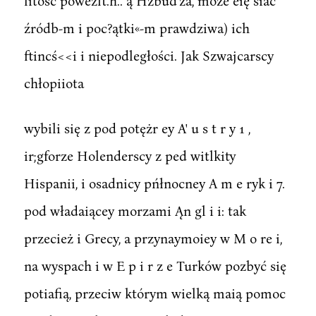
litość powezft.h.. ą Hzbud'za, może eię siać
źródb-m i poc?ątki«-m prawdziwa) ich
ftincś<<i i niepodległości. Jak Szwajcarscy
chłopiiota
wybili się z pod potężr ey A' u s t r y 1 ,
ir;gforze Holenderscy z ped witlkity
Hispanii, i osadnicy pńłnocney A m e ryk i 7.
pod władaiącey morzami Ąn gl i i: tak
przecież i Grecy, a przynaymoiey w M o re i,
na wyspach i w E p i r z e Turków pozbyć się
potiafią, przeciw którym wielką maią pomoc