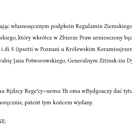
rdzając własnosęcznym podpkein Regulamin Ziemskie
ńskiego, który wkrótce w Zbierze Praw urniesezony bę
 n i di S (ipsetii w Poznani u Królewskim Koramissjrze
abię Jana Potworowskiego, Generalnym Zitinsk-iin 
mu Rjdzcy Rege"cy>nemu Th oma wBydgoaczy dać tytu
noręcznie, patent tym końcem wydany.
E.