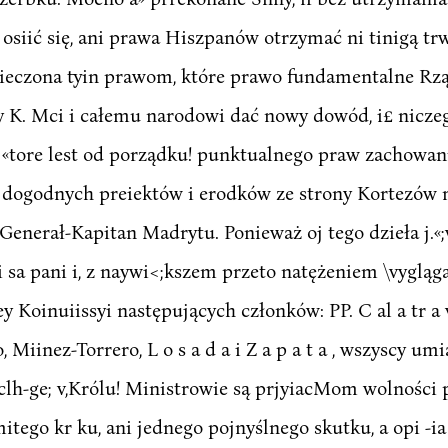
 osiić się, ani prawa Hiszpanów otrzymać ni tinigą trw
bezpieczona tyin prawom, które prawo fundamentalne R
ey K. Mci i całemu narodowi dać nowy dowód, i£ niczeg
 «tore lest od porządku! punktualnego praw zachowania
ogodnych preiektów i erodków ze strony Kortezów m
i Generał-Kapitan Madrytu. Ponieważ oj tego dzieła j.«
Hi sa pani i, z naywi<;kszem przeto natężeniem \vyglą
Koinuiissyi następujących członków: PP. C al a tr a va
, Miinez-Torrero, L o s a d a i Z a p a t a , wszyscy 
clh-ge; v,Królu! Ministrowie są prjyiacMom wolności p
tego kr ku, ani jednego pojnyślnego skutku, a opi -ia