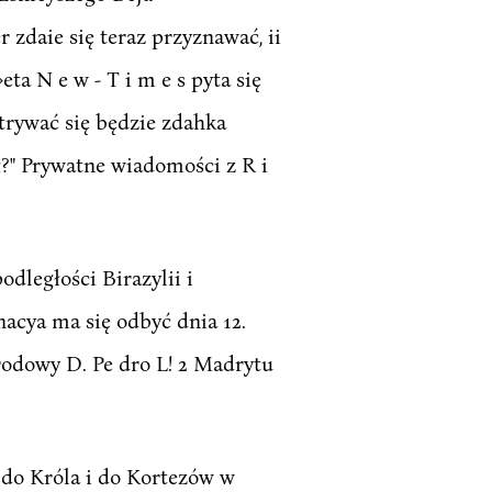
 zdaie się teraz przyznawać, ii
eta N e w - T i m e s pyta się
atrywać się będzie zdahka
ął?" Prywatne wiadomości z R i
odległości Birazylii i
onacya ma się odbyć dnia 12.
rodowy D. Pe dro L! 2 Madrytu
 do Króla i do Kortezów w