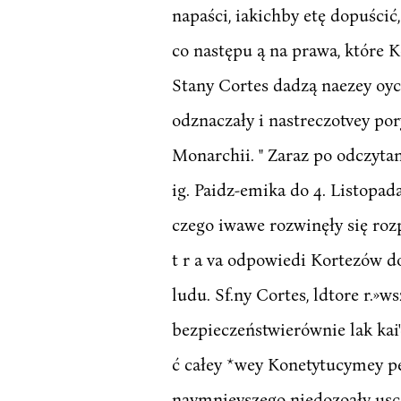
napaści, iakichby etę dopuścić
co następu ą na prawa, które K
Stany Cortes dadzą naezey oycz
odznaczały i nastreczotvey po
Monarchii. " Zaraz po odczyta
ig. Paidz-emika do 4. Listopad
czego iwawe rozwinęły się rozp
t r a va odpowiedi Kortezów d
ludu. Sf.ny Cortes, ldtore r.
bezpieczeństwierównie lak kai'd
ć całey *wey Konetytucymey p
naymnieyszego niedozoały usc