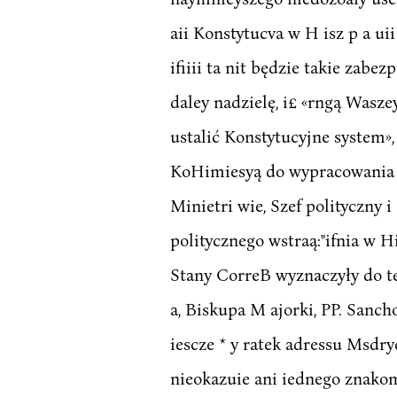
aii Konstytucva w H isz p a uii
ifiiii ta nit będzie takie za
daley nadzielę, i£ «rngą Wasz
ustalić Konstytucyjne system»,
KoHimiesyą do wypracowania d
Minietri wie, Szef polityczny 
politycznego wstraą:"ifnia w 
Stany CorreB wyznaczyły do tey 
a, Biskupa M ajorki, PP. Sancho
iescze * y ratek adressu Msdry
nieokazuie ani iednego znakomi