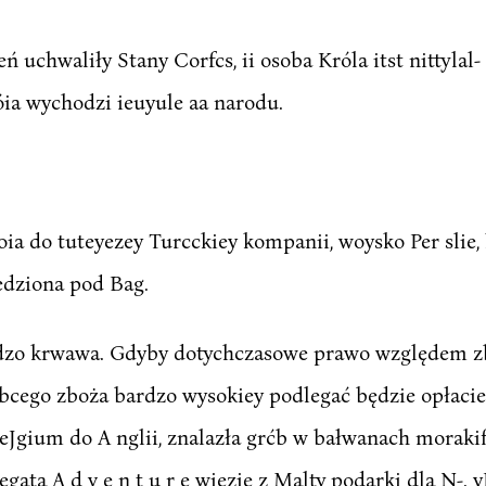
ń uchwaliły Stany Corfcs, ii osoba Króla itst nittylal- 
óia wychodzi ieuyule aa narodu.
ia do tuteyezey Turcckiey kompanii, woysko Per slie,
iedziona pod Bag.
rdzo krwawa. Gdyby dotychczasowe prawo względem z
cego zboża bardzo wysokiey podlegać będzie opłacie. P
eJgium do A nglii, znalazła grćb w bałwanach morakifu
ata A d v e n t u r e wiezie z Malty podarki dla N-. 