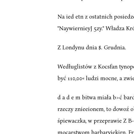
Na ied etn z ostatnich posiedze
"NaywiernieyJ 5zy." Władza Kr
Z Londynu dnia $. Grudnia.
Wedługlistów z Kocsfan tynopo
być 110,00« ludzi mocne, a zw
d a d e m bitwa miała b>ć ba
rzeczy znieeionem, to dowoź ob
śpiewaczka, w przeprawie Z B-
mocarstwom barbaryiekirn. Freg