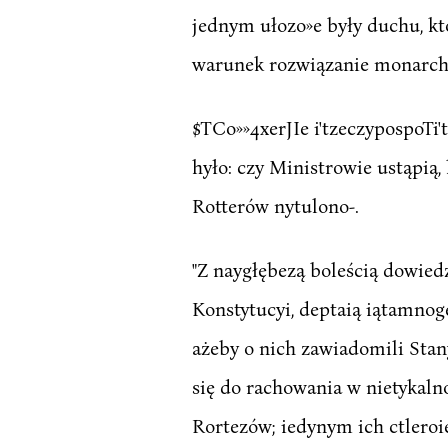
jednym ułozo»e były duchu, kt
warunek rozwiązanie monarchii
$TCo»»4xerJIe i'tzeczypospoTi'
hyło: czy Ministrowie ustąpią, 
Rotterów nytulono-.
"Z naygłębezą boleścią dowied
Konstytucyi, deptaią iątamnog
ażeby o nich zawiadomili Stan
się do rachowania w nietykaln
Rortezów; iedynym ich ctleroie