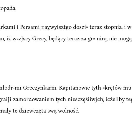
topada.
ami i Persami r.ay,wyisztgo doszi» teraz stopnia, i w
n, iź w«z}scy Grecy, będący teraz za gr» nirą, nie mogą
 młodr-mi Greczynkarni. Kapitanowie tyth «krętów musi
raiJi zamordowaniem tych niesczęśiiwjch, icźeliby teg
mały te dziewczęta swą wolność.