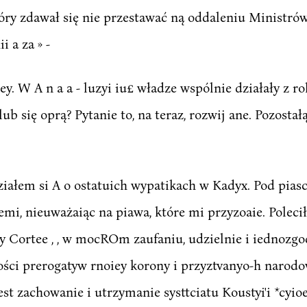
óry zdawał się nie przestawać ną oddaleniu Ministró
 a za » -
tey. W A n a a - luzyi iu£ władze wspólnie działały z 
lub się oprą? Pytanie to, na teraz, rozwij ane. Pozostał
ziałem si A o ostatuich wypatikach w Kadyx. Pod pia
emi, nieuważaiąc na piawa, które mi przyzoaie. Pole
y Cortee , , w mocROm zaufaniu, udzielnie i iednozg
ości prerogatyw rnoiey korony i przyztvanyo-h narodo
st zachowanie i utrzymanie systtciatu Koustyi'i *cyioe