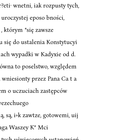
eti· wnetni, iak rozpusty tych,
 uroczystej eposo bności,
 , którym *się zawsze
 się do ustalenia Konstytucyi
olach wypadki w Kadyxie od d.
ttzówna to poselstwo, względem
 wniesionty przez Pana Ca t a
wem o uczuciach zastępców
owezechuego
, są, i»k zawtze, gotowemi, uij
waga Waszey K* Mci
 tych uświęconych ustanowień,