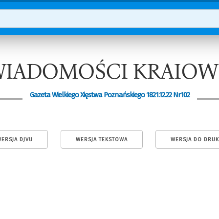
IADOMOŚCI KRAIOW
Gazeta Wielkiego Xięstwa Poznańskiego 1821.12.22 Nr102
ERSJA DJVU
WERSJA TEKSTOWA
WERSJA DO DRU