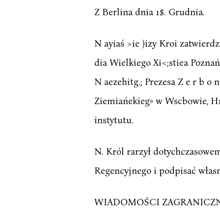
Z Berlina dnia 1$. Grudnia.
N ayiaś >ie )izy Kroi zatwie
dia Wielkiego Xi<;stiea Pozna
N aezehitg.; Prezesa Z e r b o
Ziemiańekieg» w Wscbowie, Hr
instytutu.
N. Król rarzył dotychczasowe
Regencyjnego i podpisać włas
WIADOMOŚCI ZAGRANICZN