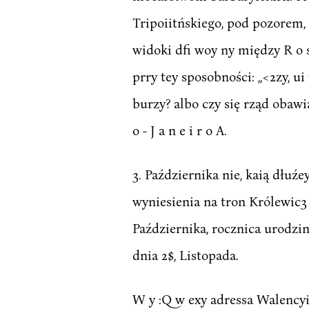
Tripoiitńskiego, pod pozorem, 
widoki dfi woy ny między R o s 
prry tey sposobności: ,,<2zy, 
burzy? albo czy się rząd obawia
o - J a n e i r o A.
3. Października nie, kaią dłuźe
wyniesienia na tron Królewic3 
Października, rocznica urodzi
dnia 2$, Listopada.
W y :Q w exy adressa Walencyi