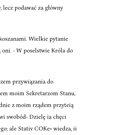
w, lecz podawać za główny
rokoszanami. Wielkie pytanie
ą oni. - W poselstwie Króla do
sczem przywiązania do
ciłem moim Sekretarzom Stanu,
odnie z moim rządem przyteią
wi swobód- Dzielę ia chęci
go; ale Stativ COKe« wiedza, ii