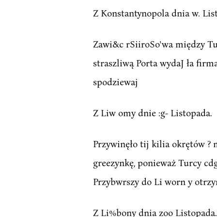
Z Konstantynopola dnia w. Lis
Zawi&c rSiiroSo'wa między Turk
straszliwą Porta wydaJ ła firma
spodziewaj
Z Liw omy dnie :g- Listopada.
Przywinęło tij kilia okrętów ?
greezynkę, ponieważ Turcy cdg
Przybwrszy do Li worn y otrzy
Z Li%bony dnia zoo Listopada.