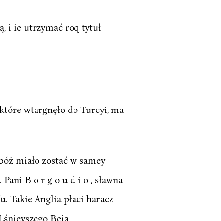
ą, i ie utrzymać roq tytuł
 które wtargnęło do Turcyi, ma
bóż miało zostać w samey
ani B o r g o u d i o , sławna
. Takie Anglia płaci haracz
yLśnieyszego Beja