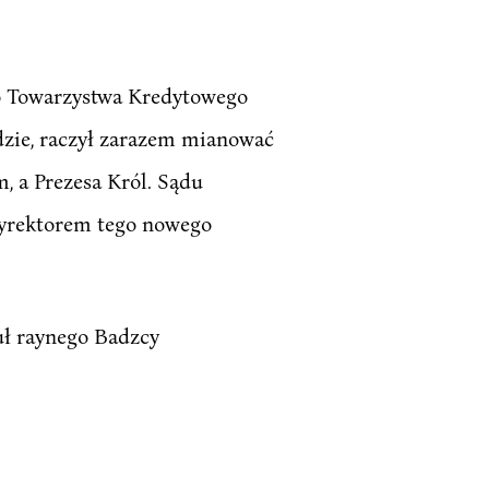
go Towarzystwa Kredytowego
dzie, raczył zarazem mianować
m, a Prezesa Król. Sądu
Dyrektorem tego nowego
ł raynego Badzcy