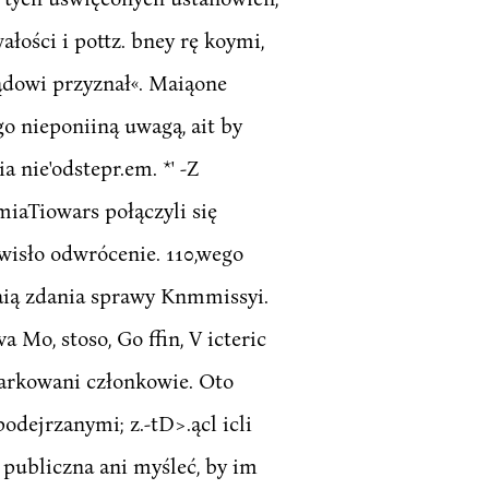
ałości i pottz. bney rę koymi,
ządowi przyznał«. Maiąone
o nieponiiną uwagą, ait by
 nie'odstepr.em. *' -Z
iaTiowars połączyli się
;wisło odwrócenie. 110,wego
gaią zdania sprawy Knmmissyi.
 Mo, stoso, Go ffin, V icteric
umiarkowani członkowie. Oto
odejrzanymi; z.-tD>.ącl icli
 publiczna ani myśleć, by im