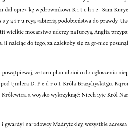
ii dał opie> kę wędrownikowi R i t c h i e . Sam Kuryer
s y ą i r u rcyą «abier.ią podobieństwa do prawdy. Ua»
ui tii wielkie mocarstwo uderzy naTurcyą, Anglia przyp
, ii naleiąc do tego, za dalekoby się za gr-nice posun
y powątpiewaj, 2e tarn plan ułoioi o do ogłoszenia niep
pod tjiulera D. P e d r o I. Króla Brazyliyskitgu. Kqr
n Królewica, a woysko wykrzyknąć: Niech iyje Król Na
 i gwardyi narodowcy Madrytckiey, wszystkie adressa