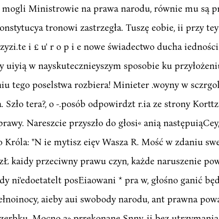
, mogli Ministrowie na prawa narodu, równie mu są pr?
onstytucya tronowi zastrzegła. Tuszę eobie, ii przy tey
yzi.te i £ u' r o p i e nowe świadectwo ducha iedności
ry uiyią w nayskutecznieyszym sposobie ku przyłożeniu
niu tego poselstwa rozbiera! Minieter .woyny w sczrg
a. Szło tera?, o -.posób odpowirdzt r.ia ze strony Kor
rawy. Nareszcie przyszło do głosi« anią następuiąCey,
o Króla: "N ie mytisz eięv Wasza R. Mość w zdaniu s
»wszŁ kaidy przeciwny prawu czyn, każde naruszenie p
y ni'edoetatelt posEiaowani * pra w, głośno ganić będą
ełnoinocy, aieby aui swobody narodu, ant prawna po
zerbku. Mocno a» prrekonane Snny, ii bez utrzymania