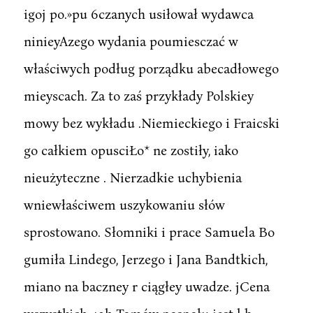
igoj po.»pu 6czanych usiłował wydawca
ninieyAzego wydania poumiesczać w
właściwych podług porządku abecadłowego
mieyscach. Za to zaś przykłady Polskiey
mowy bez wykładu .Niemieckiego i Fraicski
go całkiem opusciŁo* ne zostiły, iako
nieużyteczne . Nierzadkie uchybienia
wniewłaściwem uszykowaniu słów
sprostowano. Słomniki i prace Samuela Bo
gumiła Lindego, Jerzego i Jana Bandtkich,
miano na baczney r ciągłey uwadze. jCena