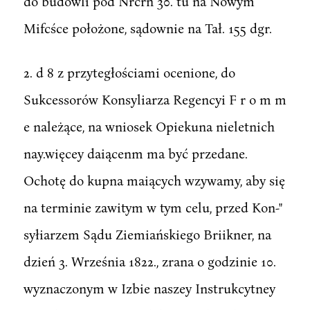
do budowli pod Nrcrn 30. tu na Nowym
Mifcśce położone, sądownie na Tał. 155 dgr.
2. d 8 z przytegłościami ocenione, do
Sukcessorów Konsyliarza Regencyi F r o m m
e należące, na wniosek Opiekuna nieletnich
nay.więcey daiącenm ma być przedane.
Ochotę do kupna maiących wzywamy, aby się
na terminie zawitym w tym celu, przed Kon-"
syłiarzem Sądu Ziemiańskiego Briikner, na
dzień 3. Września 1822., zrana o godzinie 10.
wyznaczonym w Izbie naszey Instrukcytney