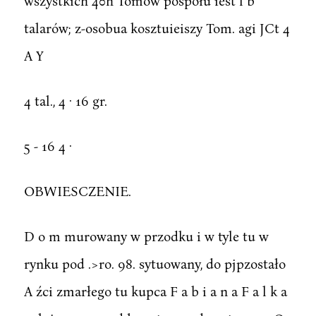
wszystkich 40h Tomów pospołu iest l b
talarów; z-osobua kosztuieiszy Tom. agi JCt 4
A Y
4 tal., 4 · 16 gr.
5 - 16 4 ·
OBWIESCZENIE.
D o m murowany w przodku i w tyle tu w
rynku pod .>ro. 98. sytuowany, do pjpzostało
A źci zmarłego tu kupca F a b i a n a F a l k a