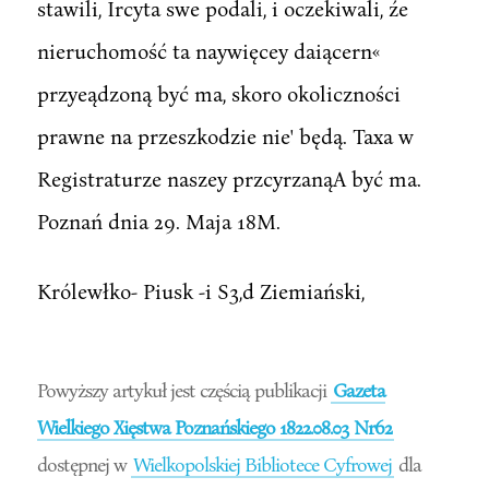
stawili, Ircyta swe podali, i oczekiwali, źe
nieruchomość ta naywięcey daiącern«
przyeądzoną być ma, skoro okoliczności
prawne na przeszkodzie nie' będą. Taxa w
Registraturze naszey przcyrzanąA być ma.
Poznań dnia 29. Maja 18M.
Królewłko- Piusk -i S3,d Ziemiański,
Powyższy artykuł jest częścią publikacji
Gazeta
Wielkiego Xięstwa Poznańskiego 1822.08.03 Nr62
dostępnej w
Wielkopolskiej Bibliotece Cyfrowej
dla