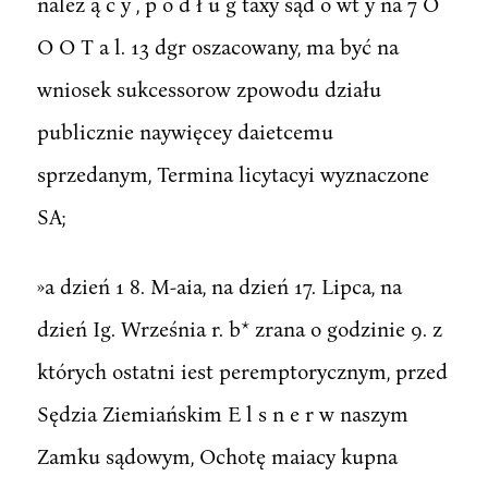
należ ą c y , p o d ł u g taxy sąd o wt y na 7 O
O O T a l. 13 dgr oszacowany, ma być na
wniosek sukcessorow zpowodu działu
publicznie naywięcey daietcemu
sprzedanym, Termina licytacyi wyznaczone
SA;
»a dzień 1 8. M-aia, na dzień 17. Lipca, na
dzień Ig. Września r. b* zrana o godzinie 9. z
których ostatni iest peremptorycznym, przed
Sędzia Ziemiańskim E l s n e r w naszym
Zamku sądowym, Ochotę maiacy kupna