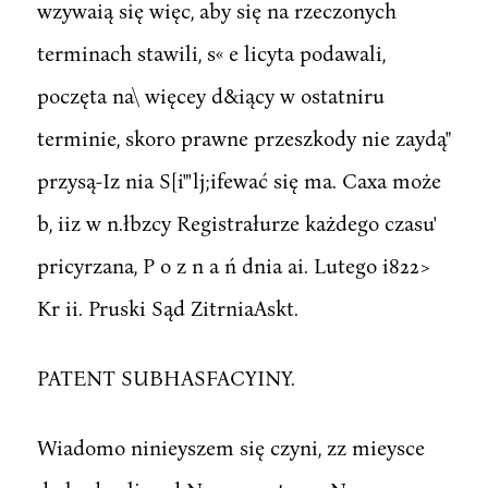
wzywaią się więc, aby się na rzeczonych
terminach stawili, s« e licyta podawali,
poczęta na\ więcey d&iący w ostatniru
terminie, skoro prawne przeszkody nie zaydą"
przysą-Iz nia S[i"'lj;ifewać się ma. Caxa może
b, iiz w n.łbzcy Registrałurze każdego czasu'
pricyrzana, P o z n a ń dnia ai. Lutego i822>
Kr ii. Pruski Sąd ZitrniaAskt.
PATENT SUBHASFACYINY.
Wiadomo ninieyszem się czyni, zz mieysce