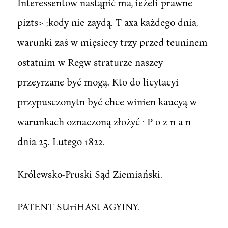
Interessentow nastąpić ma, ieźeli prawne
pizts> ;kody nie zaydą. T axa każdego dnia,
warunki zaś w mięsiecy trzy przed teuninem
ostatnim w Regw straturze naszey
przeyrzane być mogą. Kto do licytacyi
przypusczonytn być chce winien kaucyą w
warunkach oznaczoną złożyć · P o z n a n
dnia 25. Lutego 1822.
Królewsko-Pruski Sąd Ziemiański.
PATENT SUriHASt AGYINY.