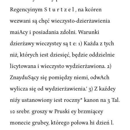
Regencyinym S t u r t z e l , na kcóren
wezwani są chęć wieczysto-dzierżawienia
maiAcy i posiadania zdolni. Warunki
dzierżawy wieczystey są t e: 1) Każda z tych
niż, których iest dziesięć, będzie oddzielnie
licytowana i wieczysto wydzierżawiona. 2)
ZnayduSący się pomiędzy niemi, odwAch
wylicza się od wydzierżawienia.' 3) Z kaźdey
niźy ustanowiony iest roczny* kanon na 3 Tal.
10 srebr. groszy w Pruski ey brzmiącey
monecie grubey, którego połowa hi dzień l.