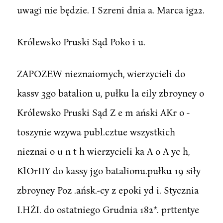
uwagi nie będzie. I Szreni dnia a. Marca ig22.
Królewsko Pruski Sąd Poko i u.
ZAPOZEW nieznaiomych, wierzycieli do
kassv 3go batalion u, pułku la eily zbroyney o
Królewsko Pruski Sąd Z e m ański AKr o -
toszynie wzywa publ.cztue wszystkich
nieznai o u n t h wierzycieli ka A o A yc h,
KlOrIIY do kassy jgo batalionu.pułku 19 siły
zbroyney Poz .ańsk.-cy z epoki yd i. Stycznia
I.HŻI. do ostatniego Grudnia 182*. prttentye