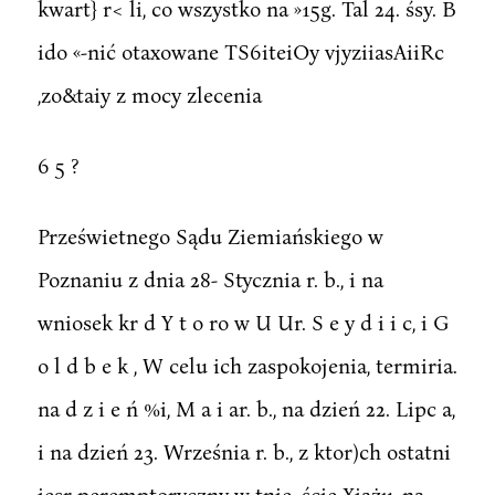
kwart} r< li, co wszystko na »15g. Tal 24. śsy. B
ido «-nić otaxowane TS6iteiOy vjyziiasAiiRc
,zo&taiy z mocy zlecenia
6 5 ?
Prześwietnego Sądu Ziemiańskiego w
Poznaniu z dnia 28- Stycznia r. b., i na
wniosek kr d Y t o ro w U Ur. S e y d i i c, i G
o l d b e k , W celu ich zaspokojenia, termiria.
na d z i e ń %i, M a i ar. b., na dzień 22. Lipc a,
i na dzień 23. Września r. b., z ktor)ch ostatni
iesr peremptoryczny w tnie. ście Xiążu, na