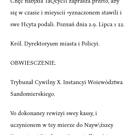
Chęć nabjxia TaQcycII zaprasza przeto, aby
się w czasie i mieyscii «yznaczonem stawili i
swe Hcyta podali. Poznań dnia 2.9. Lipca 1 22.
Król. Dyrektoryum miasta i Policyi.
OBWIESCZENIE.
Trybunał Cywilny X. Instancyi Woiewództwa
Sandomierskiego.
Vo dokonaney rewizyi swey kassy, i
uczynionem w tey mierze do Nayw\źszey