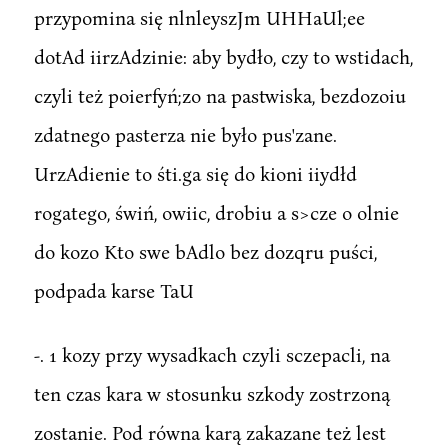
przypomina się nlnleyszJm UHHaUl;ee
dotAd iirzAdzinie: aby bydło, czy to wstidach,
czyli też poierfyń;zo na pastwiska, bezdozoiu
zdatnego pasterza nie było pus'zane.
UrzAdienie to śti.ga się do kioni iiydłd
rogatego, świń, owiic, drobiu a s>cze o olnie
do kozo Kto swe bAdlo bez dozqru puści,
podpada karse TaU
-. 1 kozy przy wysadkach czyli sczepacli, na
ten czas kara w stosunku szkody zostrzoną
zostanie. Pod równa karą zakazane też lest