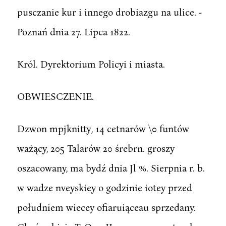
pusczanie kur i innego drobiazgu na ulice. -
Poznań dnia 27. Lipca 1822.
Król. Dyrektorium Policyi i miasta.
OBWIESCZENIE.
Dzwon mpjknitty, 14 cetnarów \0 funtów
ważący, 205 Talarów 20 śrebrn. groszy
oszacowany, ma bydź dnia Jl %. Sierpnia r. b.
w wadze nveyskiey o godzinie iotey przed
południem wiecey ofiaruiąceau sprzedany.