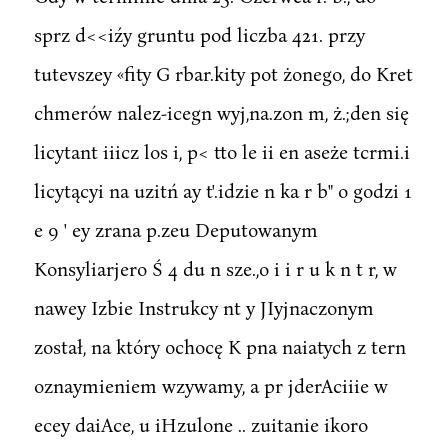
sprz d<<iźy gruntu pod liczba 421. przy
tutevszey «fity G rbar.kity pot żonego, do Kret
chmerów nalez-icegn wyj,na.zon m, ż.;den się
licytant iiicz los i, p< tto le ii en aseże tcrmi.i
licytącyi na uzitń ay t'.idzie n ka r b" o godzi 1
e 9 ' ey zrana p.zeu Deputowanym
Konsyliarjero Ś 4 du n sze.,o i i r u k n t r, w
nawey Izbie Instrukcy nt y JIyjnaczonym
został, na który ochocę K pna naiatych z tern
oznaymieniem wzywamy, a pr jderAciiie w
ecey daiAce, u iHzulone .. zuitanie ikoro