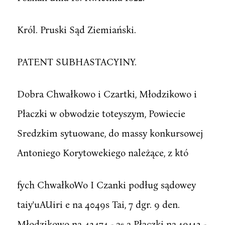
Król. Pruski Sąd Ziemiański.
PATENT SUBHASTACYINY.
Dobra Chwałkowo i Czartki, Młodzikowo i
Płaczki w obwodzie toteyszym, Powiecie
Sredzkim sytuowane, do massy konkursowej
Antoniego Korytowekiego należące, z któ
fych ChwałkoWo I Czanki podług sądowey
taiy'uAUiri e na 4049s Tai, 7 dgr. 9 den.
Młodzikowo na 43474 - a« a Płaczki na 19112 -