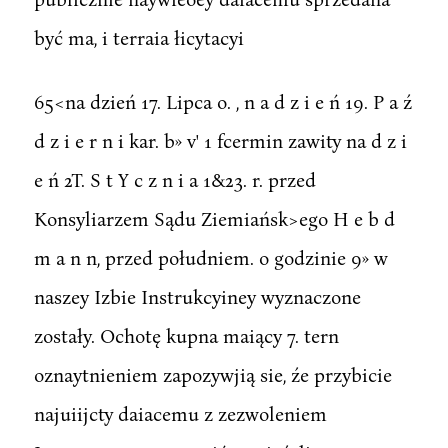
być ma, i terraia łicytacyi
65<na dzień 17. Lipca o. , n a d z i e ń 19. P a ź
d z i e r n i kar. b» v' 1 fcermin zawity na d z i
e ń 2T. S t Y c z n i a 1&23. r. przed
Konsyliarzem Sądu Ziemiańsk>ego H e b d
m a n n, przed południem. o godzinie 9» w
naszey Izbie Instrukcyiney wyznaczone
zostały. Ochotę kupna maiący 7. tern
oznaytnieniem zapozywjią sie, źe przybicie
najuiijcty daiacemu z zezwoleniem