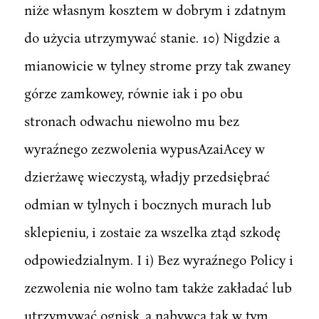
niże własnym kosztem w dobrym i zdatnym
do użycia utrzymywać stanie. 10) Nigdzie a
mianowicie w tylney strome przy tak zwaney
górze zamkowey, równie iak i po obu
stronach odwachu niewolno mu bez
wyraźnego zezwolenia wypusAzaiAcey w
dzierżawę wieczystą, władjy przedsiębrać
odmian w tylnych i bocznych murach lub
sklepieniu, i zostaie za wszelka ztąd szkodę
odpowiedzialnym. I i) Bez wyraźnego Policy i
zezwolenia nie wolno tam także zakładać lub
utrzymywać ognisk, a nabywca tak w tym