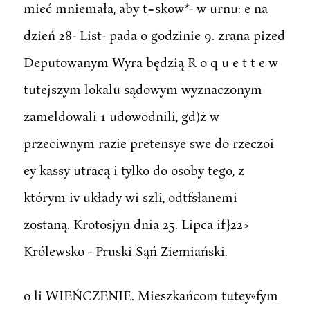
mieć mniemała, aby t=skow*- w urnu: e na
dzień 28- List- pada o godzinie 9. zrana pized
Deputowanym Wyra będzią R o q u e t t e w
tutejszym lokalu sądowym wyznaczonym
zameldowali 1 udowodnili, gd)ż w
przeciwnym razie pretensye swe do rzeczoi
ey kassy utracą i tylko do osoby tego, z
którym iv układy wi szli, odtfsłanemi
zostaną. Krotosjyn dnia 25. Lipca if}22>
Królewsko - Pruski Sąń Ziemiański.
o li WIEŃCZENIE. Mieszkańcom tutey«fym