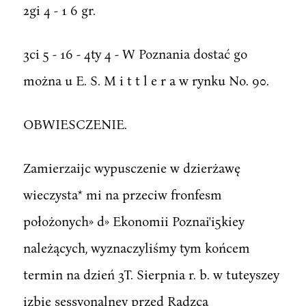
2gi 4 - 1 6 gr.
3ci 5 - 16 - 4ty 4 - W Poznania dostać go
można u E. S. M i t t l e r a w rynku No. 90.
OBWIESCZENIE.
Zamierzaijc wypusczenie w dzierżawę
wieczysta* mi na przeciw fronfesm
położonych» d» Ekonomii Poznai'i5kiey
należących, wyznaczyliśmy tym końcem
termin na dzień 3T. Sierpnia r. b. w tuteyszey
izbie sessyonalney przed Radzca