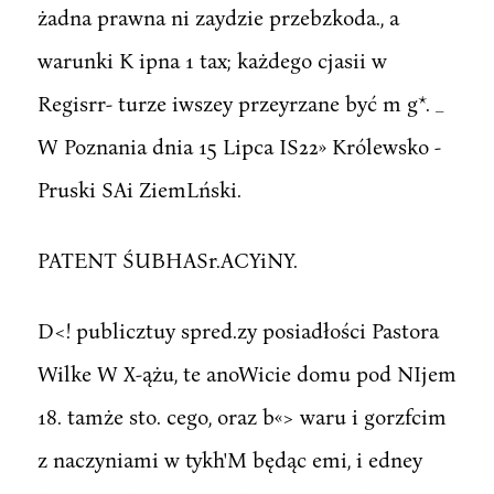
żadna prawna ni zaydzie przebzkoda., a
warunki K ipna 1 tax; każdego cjasii w
Regisrr- turze iwszey przeyrzane być m g*. _
W Poznania dnia 15 Lipca IS22» Królewsko -
Pruski SAi ZiemLński.
PATENT ŚUBHASr.ACYiNY.
D<! publicztuy spred.zy posiadłości Pastora
Wilke W X-ążu, te anoWicie domu pod NIjem
18. tamże sto. cego, oraz b«> waru i gorzfcim
z naczyniami w tykh'M będąc emi, i edney