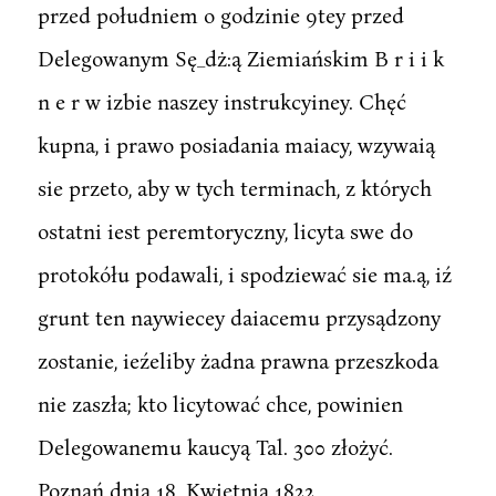
przed południem o godzinie 9tey przed
Delegowanym Sę_dż:ą Ziemiańskim B r i i k
n e r w izbie naszey instrukcyiney. Chęć
kupna, i prawo posiadania maiacy, wzywaią
sie przeto, aby w tych terminach, z których
ostatni iest peremtoryczny, licyta swe do
protokółu podawali, i spodziewać sie ma.ą, iź
grunt ten naywiecey daiacemu przysądzony
zostanie, ieźeliby żadna prawna przeszkoda
nie zaszła; kto licytować chce, powinien
Delegowanemu kaucyą Tal. 300 złożyć.
Poznań dnia 18. Kwietnia 1822.