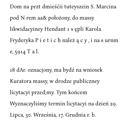
Dom na przt dmieśćii tuteyszein S. Marcina
pod N rem aa& położony, do massy
likwidacyiney Hendant 1 s ępli Karola
Fryderyka P i e t i c h należ ą c y , i na s urnm
e, 5914 T a l.
18 dAr. oznacjony, ma bydź na wniosek
Kuratora massy, w drodze publiczney
licytacyi przed;my. Tym końcem
Wyznaczyliśmy termin licytacyi na dzień 29.
Lipca, 30. Września, 17. Grudnia r. b.