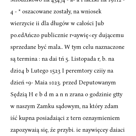
4 - * oszacowane zostały, na wniosek
wierzycie ii dla długów w całości Jub
po.edAńczo publicznie r«aywię<ey dującemu
sprzedane być mala.. W tym celu naznaczone
są termina : na dai tń 5. Listopada r, b. na
dzi04 b Lutego 1523 I peremtory cziiy na
dzień «9- Maia 1023. przed Deputowanym
Sędzią H e b d m a n n zrana o godzinie gtty
w naszym Zamku sądowym, na który zdam
iść kupna posiadaiąci z tern oznaymieniem
zapozywaią się, źe przybi. ie naywięcey daiaci