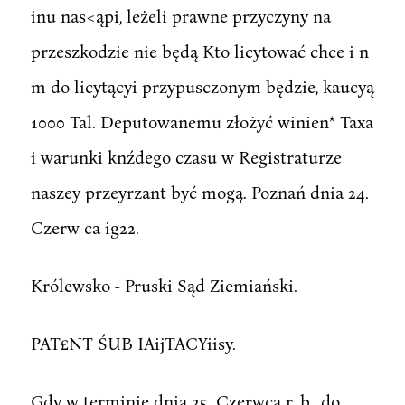
inu nas<ąpi, leżeli prawne przyczyny na
przeszkodzie nie będą Kto licytować chce i n
m do licytącyi przypusczonym będzie, kaucyą
1000 Tal. Deputowanemu złożyć winien* Taxa
i warunki knźdego czasu w Registraturze
naszey przeyrzant być mogą. Poznań dnia 24.
Czerw ca ig22.
Królewsko - Pruski Sąd Ziemiański.
PAT£NT ŚUB IAijTACYiisy.
Gdy w terminie dnia 25. Czerwca r. b., do