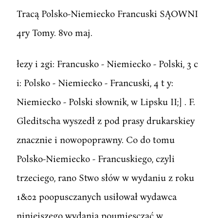
Tracą Polsko-Niemiecko Francuski SĄOWNI
4ry Tomy. 8vo maj.
łezy i 2gi: Francusko - Niemiecko - Polski, 3 c
i: Polsko - Niemiecko - Francuski, 4 t y:
Niemiecko - Polski słownik, w Lipsku II;] . F.
Gleditscha wyszedł z pod prasy drukarskiey
znacznie i nowopoprawny. Co do tomu
Polsko-Niemiecko - Francuskiego, czyli
trzeciego, rano Stwo słów w wydaniu z roku
1&02 poopusczanych usiłował wydawca
niniejszego wydania poumiesczać w