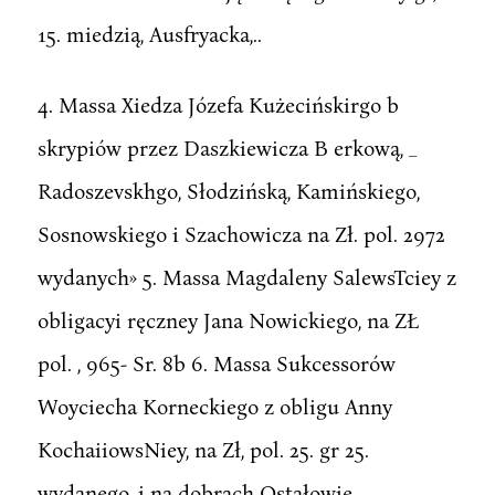
15. miedzią, Ausfryacka,..
4. Massa Xiedza Józefa Kużecińskirgo b
skrypiów przez Daszkiewicza B erkową, _
Radoszevskhgo, Słodzińską, Kamińskiego,
Sosnowskiego i Szachowicza na Zł. pol. 2972
wydanych» 5. Massa Magdaleny SalewsTciey z
obligacyi ręczney Jana Nowickiego, na ZŁ
pol. , 965- Sr. 8b 6. Massa Sukcessorów
Woyciecha Korneckiego z obligu Anny
KochaiiowsNiey, na Zł, pol. 25. gr 25.
wydanego, i na dobrach Ostałowie