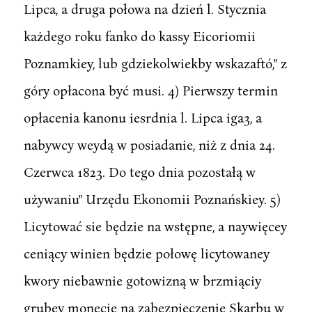
Lipca, a druga połowa na dzień l. Stycznia
każdego roku fanko do kassy Eicoriomii
Poznamkiey, lub gdziekolwiekby wskazaftó," z
góry opłacona być musi. 4) Pierwszy termin
opłacenia kanonu iesrdnia l. Lipca iga3, a
nabywcy weydą w posiadanie, niż z dnia 24.
Czerwca 1823. Do tego dnia pozostałą w
używaniu" Urzędu Ekonomii Poznańskiey. 5)
Licytować sie będzie na wstępne, a naywięcey
ceniący winien będzie połowę licytowaney
kwory niebawnie gotowizną w brzmiąciy
grubey monecie na zabezpieczenie Skarbu w