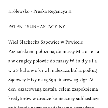
Królewsko - Pruska Regencya II.
PATENT SUBHASTACYINY.
Wieś Slachecka Sapowice w Powiecie
Poznańskiem położona, do massy M a c i e i a
a w drugiey polowie do massy W ł a d y s ł a
w a S kał a w s k i c h należąca, która podług
Sądowey Hixy na «3,899.Talarów 23. dgr. Ai-
den. oszacowaną została, celem zaspokoiema
kredytorów w drodze konieczney subhastacyi
publicznie naywieoey daiacemu sprzedana