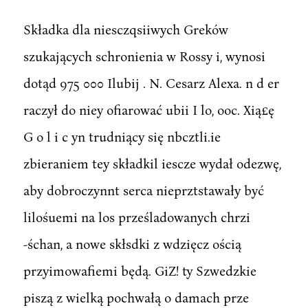
Składka dla niesczqsiiwych Greków
szukających schronienia w Rossy i, wynosi
dotąd 975 000 Ilubij . N. Cesarz Alexa. n d er
raczył do niey ofiarować ubii I lo, ooc. Xią£ę
G o l i c yn trudniący się nbcztli.ie
zbieraniem tey składkil iescze wydał odezwę,
aby dobroczynnt serca nieprztstawały być
lilośuemi na los prześladowanych chrzi
-śchan, a nowe skłsdki z wdzięcz ością
przyimowafiemi będą. GiZ! ty Szwedzkie
piszą z wielką pochwałą o damach prze