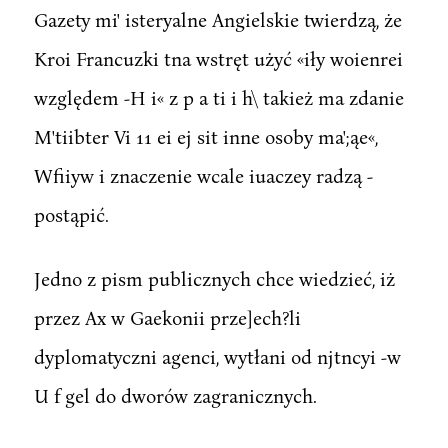
Gazety mi' isteryalne Angielskie twierdzą, że
Kroi Francuzki tna wstręt użyć «iły woienrei
względem -H i« z p a ti i h\ takież ma zdanie
M'tiibter Vi 11 ei ej sit inne osoby ma';ąe«,
Wfiiyw i znaczenie wcale iuaczey radzą -
postąpić.
Jedno z pism publicznych chce wiedzieć, iż
przez Ax w Gaekonii prze]ech?li
dyplomatyczni agenci, wytłani od njtncyi -w
U f gel do dworów zagranicznych.