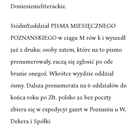
Doniesienieliterackie.
SiódmY,oddział PISMA MIESIĘCZNEGO
POZNANSKIEGO w ciągu M rów k i wyszedł
już z druku; osoby zatem, które na to pismo
prenumerowały, raczą się zgłosić po ode
branie onegoź. Wkrótce wyydzie oddział
ósmy. Dalsza prenumerata na 6 oddziałów do
końca roku po Złt. polsko 20 bez poczty
zbiera się w expedycyi gazet w Poznaniu u W,
Dekera i Spółki.