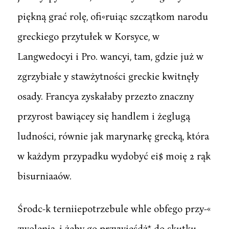
piękną grać rolę, ofi«ruiąc szczątkom narodu
greckiego przytułek w Korsyce, w
Langwedocyi i Pro. wancyi, tam, gdzie już w
zgrzybiałe y stawżytności greckie kwitnęły
osady. Francya zyskałaby przezto znaczny
przyrost bawiącey się handlem i żeglugą
ludności, równie jak marynarkę grecką, która
w każdym przypadku wydobyć ei$ moię 2 rąk
bisurniaaów.
Środc-k terniiepotrzebule whle obfego przy-«
zwolenia, i żeby go przywieśdż* do skutku,