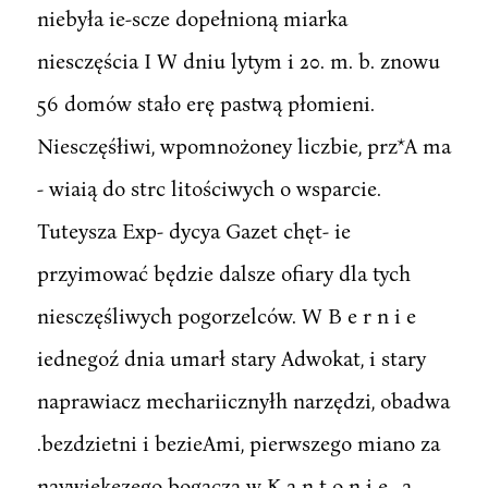
niebyła ie-scze dopełnioną miarka
niesczęścia I W dniu lytym i 20. m. b. znowu
56 domów stało erę pastwą płomieni.
Niesczęśłiwi, wpomnożoney liczbie, prz*A ma
- wiaią do strc litościwych o wsparcie.
Tuteysza Exp- dycya Gazet chęt- ie
przyimować będzie dalsze ofiary dla tych
niesczęśliwych pogorzelców. W B e r n i e
iednegoź dnia umarł stary Adwokat, i stary
naprawiacz mechariicznyłh narzędzi, obadwa
.bezdzietni i bezieAmi, pierwszego miano za
naywiękezego bogacza w K a n t o n i e , a