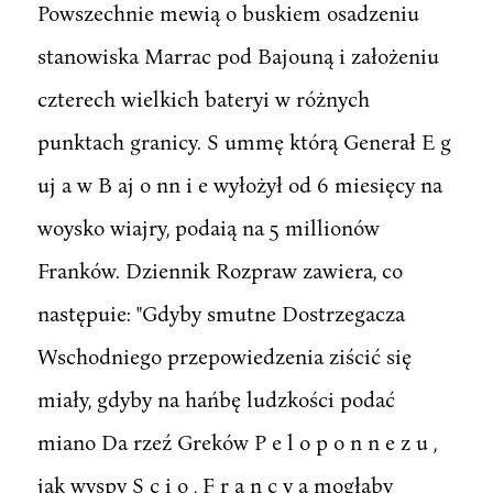
Powszechnie mewią o buskiem osadzeniu
stanowiska Marrac pod Bajouną i założeniu
czterech wielkich bateryi w różnych
punktach granicy. S ummę którą Generał E g
uj a w B aj o nn i e wyłożył od 6 miesięcy na
woysko wiajry, podaią na 5 millionów
Franków. Dziennik Rozpraw zawiera, co
następuie: "Gdyby smutne Dostrzegacza
Wschodniego przepowiedzenia ziścić się
miały, gdyby na hańbę ludzkości podać
miano Da rzeź Greków P e l o p o n n e z u ,
jak wyspy S c i o , F r a n c y a mogłaby