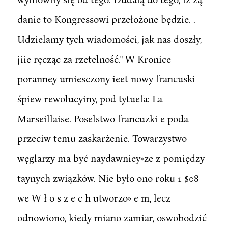
danie to Kongressowi przełożone będzie. .
Udzielamy tych wiadomości, jak nas doszły,
jiie ręcząc za rzetelność." W Kronice
poranney umiesczony ieet nowy francuski
śpiew rewolucyiny, pod tytuefa: La
Marseillaise. Poselstwo francuzki e poda
przeciw temu zaskarżenie. Towarzystwo
węglarzy ma być naydawniey«ze z pomiędzy
taynych związków. Nie było ono roku 1 $08
we W ł o s z e c h utworzo» e m, lecz
odnowiono, kiedy miano zamiar, oswobodzić