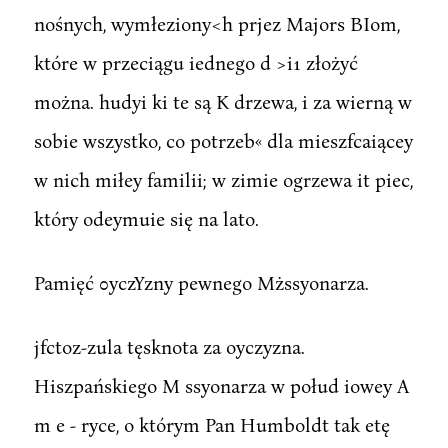
nośnych, wymłeziony<h prjez Majors BIom,
które w przeciągu iednego d >i1 złożyć
można. hudyi ki te są K drzewa, i za wierną w
sobie wszystko, co potrzeb« dla mieszfcaiącey
w nich miłey familii; w zimie ogrzewa it piec,
który odeymuie się na lato.
Pamięć 0yczYzny pewnego Mżssyonarza.
jfctoz-zula tęsknota za oyczyzna.
Hiszpańskiego M ssyonarza w połud iowey A
m e - ryce, o którym Pan Humboldt tak etę