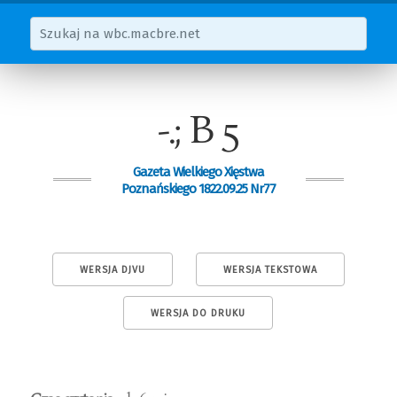
-.; B 5
Gazeta Wielkiego Xięstwa
Poznańskiego 1822.09.25 Nr77
WERSJA DJVU
WERSJA TEKSTOWA
WERSJA DO DRUKU