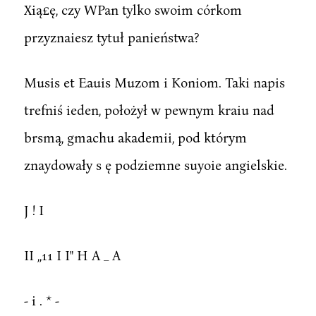
Xią£ę, czy WPan tylko swoim córkom
przyznaiesz tytuł panieństwa?
Musis et Eauis Muzom i Koniom. Taki napis
trefniś ieden, położył w pewnym kraiu nad
brsmą, gmachu akademii, pod którym
znaydowały s ę podziemne suyoie angielskie.
J ! I
II ,,11 I I" H A _ A
- i . * -