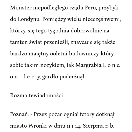
Minister niepodległego rządu Peru, przybyli
do Londynu. Pomiędzy wielu nieeczęśhwemi,
którzy, się tego tygodnia dobrowolnie na
tamten świat przenieśli, znayduie się także
bardzo maiętny óoletni budowniczy, który
sobie takim nożykiem, iak Margrabia L o n d
o n - d e r ry, gardło poderżnął.
Rozmaitewiadomości.
Poznań. - Przez pożar ognia" fctory dotknął
miasto Wronki w dniu ii.i 14. Sierpnia r. b.