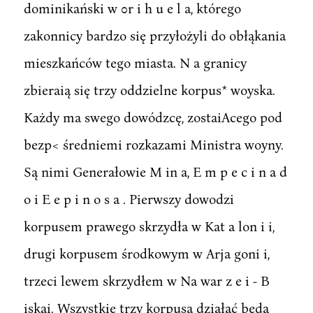
dominikański w 0r i h u e l a, którego
zakonnicy bardzo się przyłożyli do obłąkania
mieszkańców tego miasta. N a granicy
zbieraią się trzy oddzielne korpus* woyska.
Każdy ma swego dowódzcę, zostaiAcego pod
bezp< średniemi rozkazami Ministra woyny.
Są nimi Generałowie M in a, E m p e c i n a d
o i E e p i n o s a . Pierwszy dowodzi
korpusem prawego skrzydła w Kat a lon i i,
drugi korpusem środkowym w Arja goni i,
trzeci lewem skrzydłem w Na war z e i - B
iskai. Wszystkie trzy korpusa działać będą