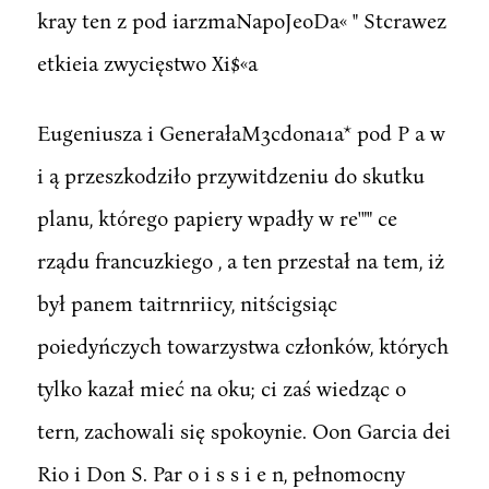
kray ten z pod iarzmaNapoJeoDa« " Stcrawez
etkieia zwycięstwo Xi$«a
Eugeniusza i GenerałaM3cdona1a* pod P a w
i ą przeszkodziło przywitdzeniu do skutku
planu, którego papiery wpadły w re'"" ce
rządu francuzkiego , a ten przestał na tem, iż
był panem taitrnriicy, nitścigsiąc
poiedyńczych towarzystwa członków, których
tylko kazał mieć na oku; ci zaś wiedząc o
tern, zachowali się spokoynie. Oon Garcia dei
Rio i Don S. Par o i s s i e n, pełnomocny