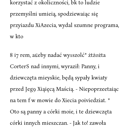
korzystać z okoliczności, bk to ludzie
przemyślni umieią, spodziewaiąc się
przyiazdu XiAzecia, wydal szumne programa,
w kto
8 i7 rem, a£eby nadać wy1szolć* żtżożta
CorterS nad innymi, wyraził: Panny, i
dziewczęta mieyskie, będą sypały kwiaty
przed Jeg9 Xiąięcą Maścią. - Niepoprzeetaiąc
na tem f w mowie do Xiecia poiviedziat. *
Oto są panny a córki moie, i te dziewczęta
córki innych mieszczan. - Jak to! zawoła