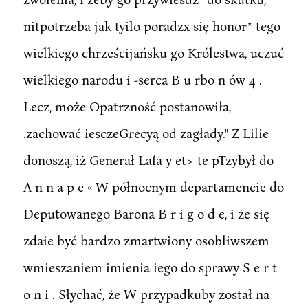
nitpotrzeba jak tyilo poradzx się honor* tego
wielkiego chrześcijańsku go Królestwa, uczuć
wielkiego narodu i -serca B u rbo n ów 4 .
Lecz, może Opatrzność postanowiła,
.zachować iesczeGrecyą od zagłady." Z Lilie
donoszą, iż Generał Lafa y et> te pTzybył do
A n n a p e « W północnym departamencie do
Deputowanego Barona B r i g o d e, i że się
zdaie być bardzo zmartwiony osobliwszem
wmieszaniem imienia iego do sprawy S e r t
o n i . Słychać, że W przypadkuby został na