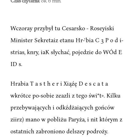
Czas czytania
: ok. 6 min.
Wczoray przybył tu Cesarsko - Roseyiski
Minister Sekretaiz etanu Hr-'bia C 3 P o d i-
strias, knry, iaK słychać, pojedzie do WÓd E
ID s.
Hrabia T a s t h e r i Xiąźę D e s c a t a
wkrótce po-sobie zeazli z tego świ*t». Kilku
przebywających i odkźdżaiących gońców
ziirz) mano w pobliżu Paryża, i nit którym z
ostatnich zabroniono delszey podroży.