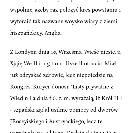
wspólnie, ażeby raz położyć kres powstaniu i
wyforaić tak nazwane woysko wiary z ziemi
hiszpańekiey. Anglia.
Z Londynu dnia 10, Września, Wieść niesie, ii
Xjąię We II i n g t o n .Uszedł otrucia. Miał
już odzyskać zdrowie, lecz niepoiedzie na
Kongres, Kuryer donosi: "Listy prywatne z
Wied n i a dnia f 6. z. m. wyrażaią, iż Król H i
- szpański żądał usilnie pomocy od dworów
JRoseyiskiego i Austryackiego, lecz te
wymówiły się od tego. Dudaią do tego, iż żą