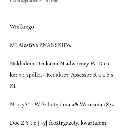
Czas czytania
: ok. 16 min.
Wielkiego
MI AięstWa ZNANSKIEo.
Nakładem Drukarni N adworney W. D e c
ker a i spółki, - Redaktor: Assessor R a a b s
Ki.
Nro. yS* - W Sobotę dnia a& Września 1822.
Doc Z Y t e J «y[ fcóżtrgazety. kwartałem