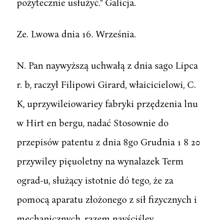
pożytecznie usłużyć." Galicja.
Ze. Lwowa dnia 16. Września.
N. Pan naywyższą uchwałą z dnia sago Lipca
r. b, raczył Filipowi Girard, właicicielowi, C.
K, uprzywileiowariey fabryki przędzenia lnu
w Hirt en bergu, nadać Stosownie do
przepisów patentu z dnia 8go Grudnia 1 8 20
przywiley pięuoletny na wynalazek Term
ograd-u, służący istotnie dó tego, że za
pomocą aparatu złożonego z sił fizycznych i
mechanicznych, razem nayściśley