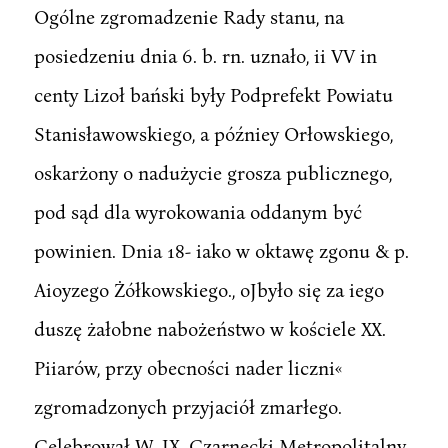
Ogólne zgromadzenie Rady stanu, na
posiedzeniu dnia 6. b. rn. uznało, ii VV in
centy Lizoł bański były Podprefekt Powiatu
Stanisławowskiego, a późniey Orłowskiego,
oskarżony o nadużycie grosza publicznego,
pod sąd dla wyrokowania oddanym być
powinien. Dnia 18- iako w oktawę zgonu & p.
Aioyzego Żółkowskiego., oJbyło się za iego
duszę żałobne nabożeństwo w kościele XX.
Piiarów, przy obecności nader liczni«
zgromadzonych przyjaciół zmarłego.
Celebrował W. JX. Czarnecki Metropolitalny