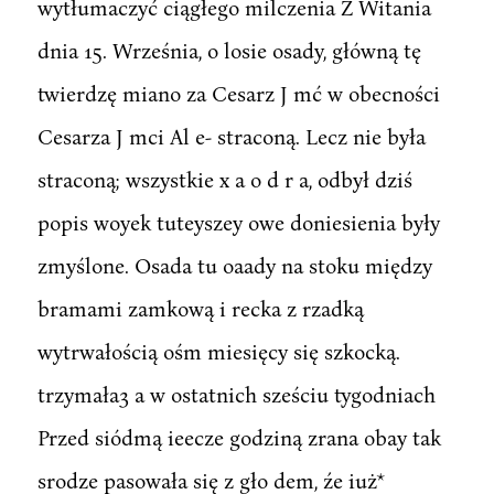
wytłumaczyć ciągłego milczenia Z Witania
dnia 15. Września, o losie osady, główną tę
twierdzę miano za Cesarz J mć w obecności
Cesarza J mci Al e- straconą. Lecz nie była
straconą; wszystkie x a o d r a, odbył dziś
popis woyek tuteyszey owe doniesienia były
zmyślone. Osada tu oaady na stoku między
bramami zamkową i recka z rzadką
wytrwałością ośm miesięcy się szkocką.
trzymała3 a w ostatnich sześciu tygodniach
Przed siódmą ieecze godziną zrana obay tak
srodze pasowała się z gło dem, źe iuż*