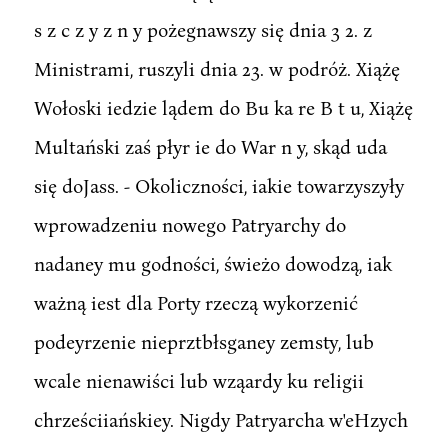
s z c z y z n y pożegnawszy się dnia 3 2. z
Ministrami, ruszyli dnia 23. w podróż. Xiążę
Wołoski iedzie lądem do Bu ka re B t u, Xiążę
Multański zaś płyr ie do War n y, skąd uda
się doJass. - Okoliczności, iakie towarzyszyły
wprowadzeniu nowego Patryarchy do
nadaney mu godności, świeżo dowodzą, iak
ważną iest dla Porty rzeczą wykorzenić
podeyrzenie nieprztbłsganey zemsty, lub
wcale nienawiści lub wząardy ku religii
chrześciiańskiey. Nigdy Patryarcha w'eHzych