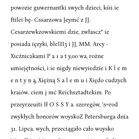
powozie guwernantki swych dzieci, kśii ie
ftilei bę- Cssarzowa Jeymć z JJ.
Cesarzewkzowskiemi dzie, zwłascz* ie
posiada ięzyki, bleIII3 i JJ, MM. Arcy -
Xicżnic2kami P a 1 a t y,oo wa, rożne
umiejętności, i ie nigdy niewyiedzie i K l e m
e n t y n ą, Xiężną S a l e m u i Xiędo cudzych
kraiów. ciem j mć Reichsztadtekim. Po
przeyrzeuiti Ił O S S Y a. szeregów, \v«rod
zwykłych honorów woyskoZ Petersburga dnia
31. Lipca. wych, przeciągało cało woysko