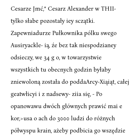
Cesarze Jmć,* Cesarz Alexander w THII-
tylko słabe pozostały iey sczątki.
Zapewniadurze Pułkownika pólku swego
Ausiryackle- ią, źe bez tak niespodzianey
odsieczy, we 34 g o, w towarzystwie
wszystkich tu obecnych godzin byłaby
zniewoloną została do poddaArcy-Xiąiąt, całej
geatwłicyi i z nadsewy- ziia się, - Po
opanowawu dwóch głównych prawić mai e
kor,>usa o ach do 3000 ludzi do różnych
półwyspu krain, ażeby podbicia go wszędzie