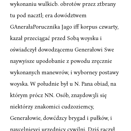
wykonaniu wulkicb. obrotów przez ztbrany
tu pod nacztl; era dowództwem
GAnerałaPorucznika Jago iff korpus czwarty,
kazał przeciągać przed Sobą woysku i
oświadczył dowodzącemu Generałowi Swe
naywyisze upodobanie z powodu zręcznie
wykonanych manewrów, i wyborney postawy
woyska. W południe był u N. Pana obiad, na
którym prócz NN. Osób, znaydow3li się
niektórzy znakomici cudzoziemcy,
Generałowie, dowćdzcy brygad i pułków, i
naycelnieyei urzędnicy cywilni. Dziś raczył