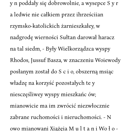
y n poddały się dobrowolnie, a wysepce S y r
a ledwie nie całkiem przez ihrześciian
rzymsko-katolickich żarnieszkałey, w
nadgrodę wierności Sułtan darował haracz
na tal siedm, - Były Wielkorządzca wyspy
Rhodos, Jussuf Basza, w znaczeniu Woiewody
posłanym został do S c i o, obszerną msiąc
władzę na korzyść pozostałych te y
niesczęśliwey wyspy mieszkańc ów;
mianowicie ma im zwrócić niezwłocznie
zabrane ruchomości i nieruchomości. - N
owo mianowani Xiążęia M u l t a n i Wo ł o -