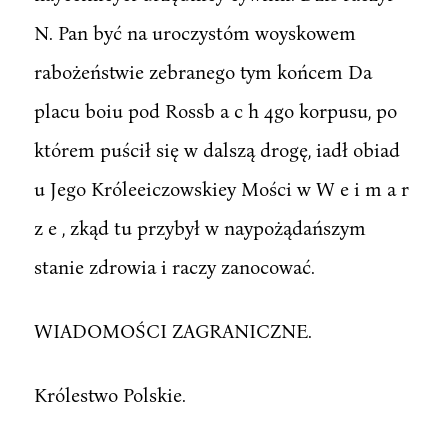
N. Pan być na uroczystóm woyskowem
rabożeństwie zebranego tym końcem Da
placu boiu pod Rossb a c h 4go korpusu, po
którem puścił się w dalszą drogę, iadł obiad
u Jego Króleeiczowskiey Mości w W e i m a r
z e , zkąd tu przybył w naypożądańszym
stanie zdrowia i raczy zanocować.
WIADOMOŚCI ZAGRANICZNE.
Królestwo Polskie.