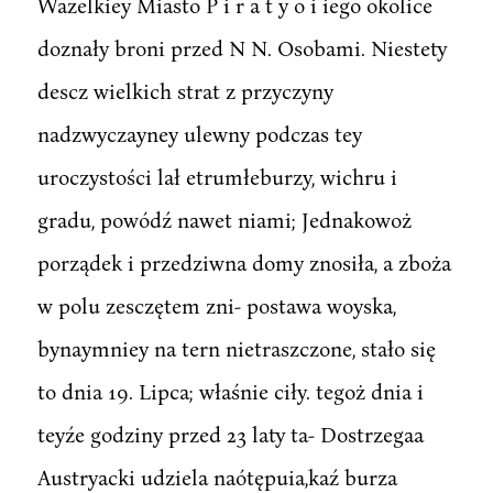
Wazelkiey Miasto P i r a t y o i iego okolice
doznały broni przed N N. Osobami. Niestety
descz wielkich strat z przyczyny
nadzwyczayney ulewny podczas tey
uroczystości lał etrumłeburzy, wichru i
gradu, powódź nawet niami; Jednakowoż
porządek i przedziwna domy znosiła, a zboża
w polu zesczętem zni- postawa woyska,
bynaymniey na tern nietraszczone, stało się
to dnia 19. Lipca; właśnie ciły. tegoż dnia i
teyźe godziny przed 23 laty ta- Dostrzegaa
Austryacki udziela naótępuia,kaź burza