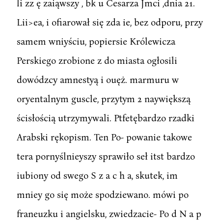
li zz ę zaiąwszy , bk u Cesarza Jmci ,dnia 21.
Lii>ea, i ofiarował się zda ie, bez odporu, przy
samem wniyściu, popiersie Królewicza
Perskiego zrobione z do miasta ogłosili
dowódzcy amnestyą i ouęż. marmuru w
oryentalnym guscle, przytym 2 naywiększą
ścisłością utrzymywali. Ptfetębardzo rzadki
Arabski rękopism. Ten Po- powanie takowe
tera pornyślnieyszy sprawiło seł itst bardzo
iubiony od swego S z a c h a, skutek, im
mniey go się może spodziewano. mówi po
franeuzku i angielsku, zwiedzacie- Po d N a p