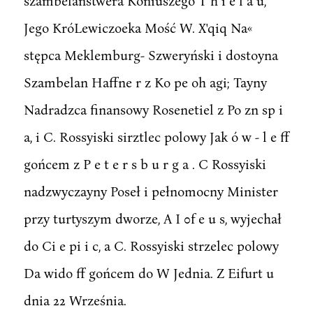
szambelaństwera Koniuszego T h i e l a u,
Jego KróLewiczoeka Mość W. X'qiq Na«
stępca Meklemburg- Szweryński i dostoyna
Szambelan Haffne r z Ko pe oh agi; Tayny
Nadradzca finansowy Rosenetiel z Po zn sp i
a, i C. Rossyiski sirztlec polowy Jak ó w - l e ff
gońcem z P e t e r s b u r g a . C Rossyiski
nadzwyczayny Poseł i pełnomocny Minister
przy turtyszym dworze, A I 0f e u s, wyjechał
do Ci e pi i c, a C. Rossyiski strzelec polowy
Da wido ff gońcem do W Jednia. Z Eifurt u
dnia 22 Września.