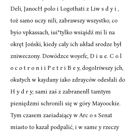
Deli, JanocH polo i Logothati z Liw s d y i ,
toż samo uczy nili, zabrawszy wszystko, co
byio vpkassach, iui*tylko wsiąśdź mi li na
okręt Joński, kiedy cały ich układ srodze był
zniweczony. Dowódzce woyefc, D i u e. C o l
o c o t r o n i i P e t r i B e y, dogoIriwszy jch,
okutych w kaydany iako zdrayców odesłali do
H y d r y; sami zaś z zabranenłl tamtym
pieniędzmi schronili się w góry Mayoockie.
Tym czasem zaeiadaiący w Arc o s Senat
miasto to kazał podpalić, i w same y rzeczy