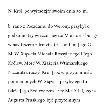
N. Król, po wyitadzjfc swoim dnia ao. m.
b. rano z Poczdamu do Werony, przybył o
godzinie jtey wieczorney do M e r s e - bur g»
w navltjszem zdroiviu, i zastał tam Jego C.
M. W. Xią%cia Michała Rossyietiego i Jego
Królew. Mość W. Xiążęcia Wtimarskiego.
Nazaiutrz raczył Kroi Jroć w przytomnośu
pomienionych W. Xiążąt i przybyłego tu
także J «go Rrólcwiczosl- iey Mci X I..I,. żęcia
Augusta Pruskiego, być przytomnym