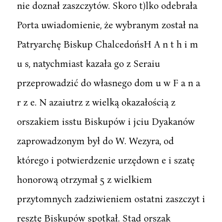
nie doznał zaszczytów. Skoro t)lko odebrała
Porta uwiadomienie, że wybranym został na
Patryarchę Biskup ChalcedońsH A n t h i m
u s, natychmiast kazała go z Seraiu
przeprowadzić do własnego dom u w F a n a
r z e. N azaiutrz z wielką okazałością z
orszakiem isstu Biskupów i jciu Dyakanów
zaprowadzonym był do W. Wezyra, od
którego i potwierdzenie urzędown e i szatę
honorową otrzymał 5 z wielkiem
przytomnych zadziwieniem ostatni zaszczyt i
resztę Biskupów spotkał. Stąd orszak