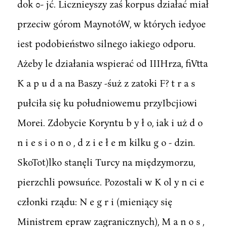
dok 0- jć. Licznieyszy zaś korpus działać miał
przeciw górom MaynotóW, w których iedyoe
iest podobieństwo silnego iakiego odporu.
Ażeby le działania wspierać od IIIHrza, fiVtta
K a p u d a na Baszy -śuż z zatoki F? t r a s
pułciła się ku południowemu przyIbcjiowi
Morei. Zdobycie Koryntu b y ł o, iak i uż d o
n i e s i o n o , d z i e ł e m kilku g o - dzin.
SkoTot)lko stanęli Turcy na międzymorzu,
pierzchli powsuńce. Pozostali w K ol y n ci e
członki rządu: N e g r i (mieniący się
Ministrem epraw zagranicznych), M a n o s ,