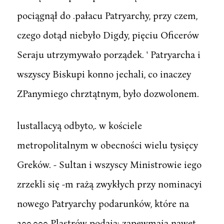
pociągnął do .pałacu Patryarchy, przy czem,
czego dotąd niebyło Digdy, pięciu Oficerów
Seraju utrzymywało porządek. ' Patryarcha i
wszyscy Biskupi konno jechali, co inaczey
ZPanymiego chrztątnym, było dozwolonem.
lustallacyą odbyto,. w kościele
metropolitalnym w obecności wielu tysięcy
Greków. - Sultan i wszyscy Ministrowie iego
zrzekli się -m rażą zwykłych przy nominacyi
nowego Patryarchy podarunków, które na
200,000 Plastrów podaią; zapewmaią nawet,