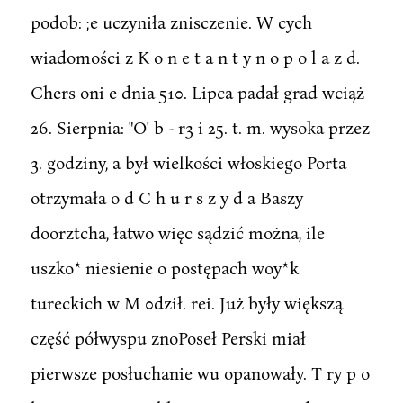
podob: ;e uczyniła znisczenie. W cych
wiadomości z K o n e t a n t y n o p o l a z d.
Chers oni e dnia 510. Lipca padał grad wciąż
26. Sierpnia: "O' b - r3 i 25. t. m. wysoka przez
3. godziny, a był wielkości włoskiego Porta
otrzymała o d C h u r s z y d a Baszy
doorztcha, łatwo więc sądzić można, ile
uszko* niesienie o postępach woy*k
tureckich w M 0dził. rei. Już były większą
część półwyspu znoPoseł Perski miał
pierwsze posłuchanie wu opanowały. T ry p o