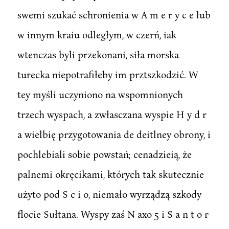
swemi szukać schronienia w A m e r y c e lub
w innym kraiu odległym, w czerń, iak
wtenczas byli przekonani, siła morska
turecka niepotrafiłeby im prztszkodzić. W
tey myśli uczyniono na wspomnionych
trzech wyspach, a zwłasczana wyspie H y d r
a wielbię przygotowania de deitlney obrony, i
pochlebiali sobie powstań; cenadzieią, że
palnemi okręcikami, których tak skutecznie
użyto pod S c i o, niemało wyrządzą szkody
flocie Sułtana. Wyspy zaś N axo 5 i S a n t o r