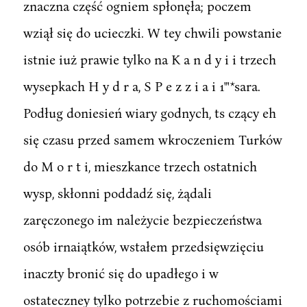
znaczna część ogniem spłonęła; poczem
wziął się do ucieczki. W tey chwili powstanie
istnie iuż prawie tylko na K a n d y i i trzech
wysepkach H y d r a, S P e z z i a i 1"'*sara.
Podług doniesień wiary godnych, ts czący eh
się czasu przed samem wkroczeniem Turków
do M o r t i, mieszkance trzech ostatnich
wysp, skłonni poddadź się, żądali
zaręczonego im należycie bezpieczeństwa
osób irnaiątków, wstałem przedsięwzięciu
inaczty bronić się do upadłego i w
ostateczney tylko potrzebie z ruchomościami