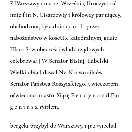
Z IVarszawy dnia 22. Września, Uroczystość
imie f in N. Cisarzowty i królowcy par.uiącey,
obchodzoną była dnia 17. m. b. przez
nabożeństwo w koścUle katedralnym, gdzie
IIIara S. w obecrośri władz rządowych
celebrował J W Senator Bistuj; Lubelski.
Wielki obiad dawał Nv. N o wo silców
Senator Państwa Rossyisfcicgo, 3 wieczorem
oświecono miasto. Xiąźę F e r d y n a n d E u
g e n i u s z Wirłem.
bergeki przybył do Warszawy, i już »yiechał.