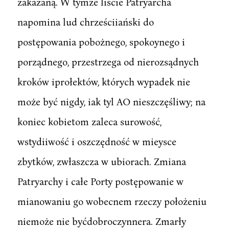
zakazaną. W tymże liście Patryarcha
napomina lud chrześciiański do
postępowania pobożnego, spokoynego i
porządnego, przestrzega od nierozsądnych
kroków iprołektów, których wypadek nie
może być nigdy, iak tyl AO nieszczęśliwy; na
koniec kobietom zaleca surowość,
wstydiiwość i oszczędność w mieysce
zbytków, zwłaszcza w ubiorach. Zmiana
Patryarchy i całe Porty postępowanie w
mianowaniu go wobecnem rzeczy położeniu
niemoże nie byćdobroczynnera. Zmarły