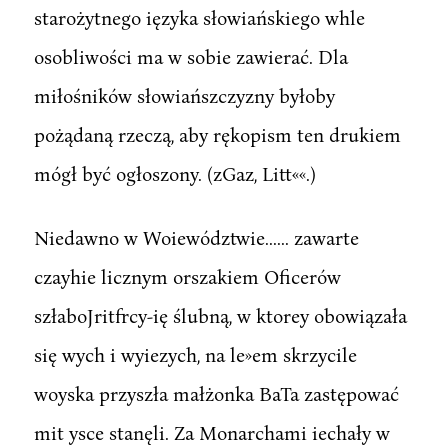
starożytnego ięzyka słowiańskiego whle
osobliwości ma w sobie zawierać. Dla
miłośników słowiańszczyzny byłoby
pożądaną rzeczą, aby rękopism ten drukiem
mógł być ogłoszony. (zGaz, Litt««.)
Niedawno w Woiewództwie...... zawarte
czayhie licznym orszakiem Oficerów
szłaboJritfrcy-ię ślubną, w ktorey obowiązała
się wych i wyiezych, na le»em skrzycile
woyska przyszła małżonka BaTa zastępować
mit ysce stanęli. Za Monarchami iechały w