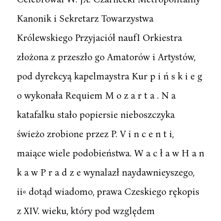
Kanonik i Sekretarz Towarzystwa
Królewskiego Przyjaciół naufI Orkiestra
złożona z przeszło go Amatorów i Artystów,
pod dyrekcyą kapelmaystra Kur p i ń s k i e g
o wykonała Requiem M o z a r t a . N a
katafalku stało popiersie nieboszczyka
świeżo zrobione przez P. V i n c e n t i,
maiące wiele podobieństwa. W a c ł a w H a n
k a w P r a d z e wynalazł naydawnieyszego,
ii« dotąd wiadomo, prawa Czeskiego rękopis
z XIV. wieku, który pod względem