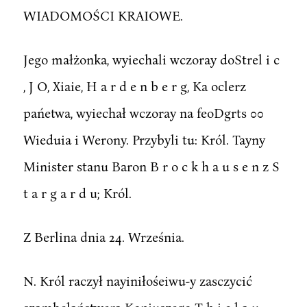
WIADOMOŚCI KRAIOWE.
Jego małżonka, wyiechali wczoray doStrel i c
, J O, Xiaie, H a r d e n b e r g, Ka oclerz
pańetwa, wyiechał wczoray na feoDgrts 00
Wieduia i Werony. Przybyli tu: Król. Tayny
Minister stanu Baron B r o c k h a u s e n z S
t a r g a r d u; Król.
Z Berlina dnia 24. Września.
N. Król raczył nayiniłośeiwu-y zasczycić