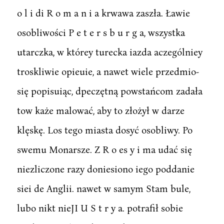
o l i di R o m a n i a krwawa zaszła. Ławie
osobliwości P e t e r s b u r g a, wszystka
utarczka, w którey turecka iazda aczególniey
troskliwie opieuie, a nawet wiele przedmio-
się popisuiąc, dpeczętną powstańcom zadała
tow każe malować, aby to złożył w darze
klęskę. Los tego miasta dosyć osobliwy. Po
swemu Monarsze. Z R o es y i ma udać się
niezliczone razy doniesiono iego poddanie
siei de Anglii. nawet w samym Stam bule,
lubo nikt nieJI U S t r y a. potrafił sobie