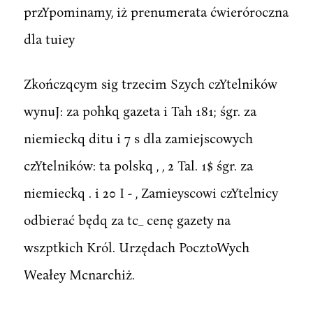
przYpominamy, iż prenumerata ćwieróroczna
dla tuiey
Zkończqcym sig trzecim Szych czYtelników
wynuJ: za pohkq gazeta i Tah 181; śgr. za
niemieckq ditu i 7 s dla zamiejscowych
czYtelników: ta polskq , , 2 Tal. 1$ śgr. za
niemieckq . i 20 I - , Zamieyscowi czYtelnicy
odbierać będq za tc_ cenę gazety na
wszptkich Król. Urzędach PocztoWych
Weałey Mcnarchiż.