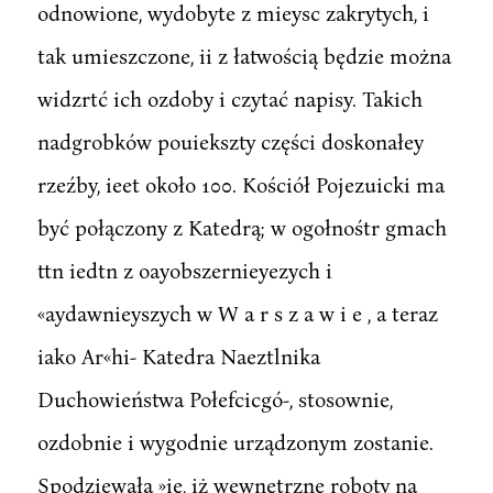
odnowione, wydobyte z mieysc zakrytych, i
tak umieszczone, ii z łatwością będzie można
widzrtć ich ozdoby i czytać napisy. Takich
nadgrobków pouiekszty części doskonałey
rzeźby, ieet około 100. Kościół Pojezuicki ma
być połączony z Katedrą; w ogołnośtr gmach
ttn iedtn z oayobszernieyezych i
«aydawnieyszych w W a r s z a w i e , a teraz
iako Ar«hi- Katedra Naeztlnika
Duchowieństwa Połefcicgó-, stosownie,
ozdobnie i wygodnie urządzonym zostanie.
Spodziewała »ię, iż wewnętrzne roboty na