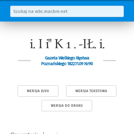
i. I i" K 1 . -IŁ. i.
Gazeta Wielkiego Xięstwa
Poznańskiego 1822.11.09 Nr90
WERSJA DJVU
WERSJA TEKSTOWA
WERSJA DO DRUKU