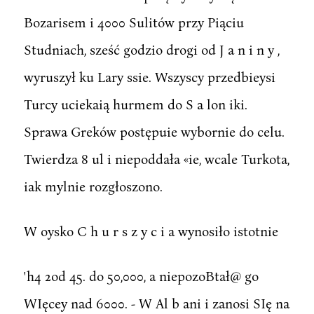
Bozarisem i 4000 Sulitów przy Piąciu
Studniach, sześć godzio drogi od J a n i n y ,
wyruszył ku Lary ssie. Wszyscy przedbieysi
Turcy uciekaią hurmem do S a lon iki.
Sprawa Greków postępuie wybornie do celu.
Twierdza 8 ul i niepoddała «ie, wcale Turkota,
iak mylnie rozgłoszono.
W oysko C h u r s z y c i a wynosiło istotnie
'h4 2od 45. do 50,000, a niepozoBtał@ go
WIęcey nad 6000. - W Al b ani i zanosi SIę na