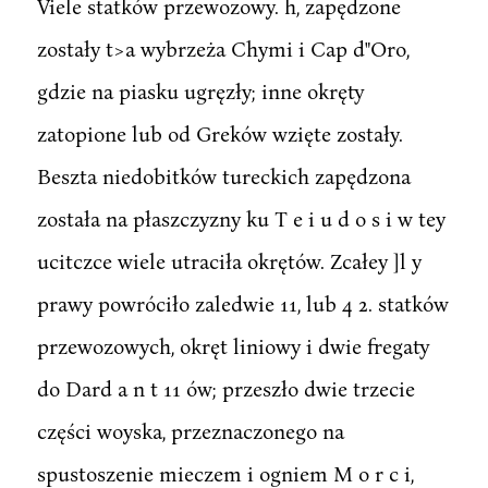
Viele statków przewozowy. h, zapędzone
zostały t>a wybrzeża Chymi i Cap d"Oro,
gdzie na piasku ugręzły; inne okręty
zatopione lub od Greków wzięte zostały.
Beszta niedobitków tureckich zapędzona
została na płaszczyzny ku T e i u d o s i w tey
ucitczce wiele utraciła okrętów. Zcałey ]l y
prawy powróciło zaledwie 11, lub 4 2. statków
przewozowych, okręt liniowy i dwie fregaty
do Dard a n t 11 ów; przeszło dwie trzecie
części woyska, przeznaczonego na
spustoszenie mieczem i ogniem M o r c i,