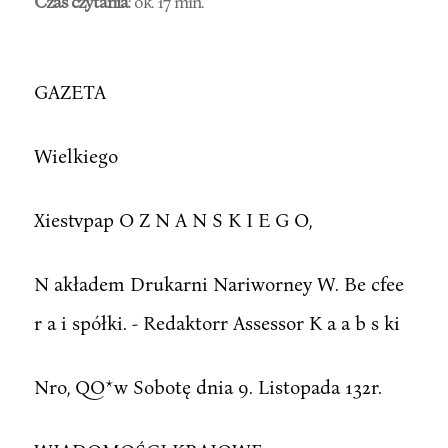
Czas czytania
: ok. 17 min.
GAZETA
Wielkiego
Xiestvpap O Z N A N S K I E G O,
N akładem Drukarni Nariworney W. Be cfee
r a i spółki. - Redaktorr Assessor K a a b s ki
Nro, QO*w Sobotę dnia 9. Listopada 132r.