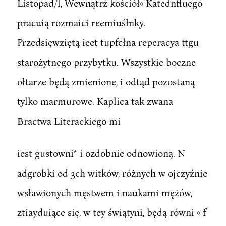
Listopad/l, Wewnątrz kościół« Katednfłuego
pracuią rozmaici reemiuśłnky.
Przedsięwziętą ieet tupfcłna reperacya ttgu
starożytnego przybytku. Wszystkie boczne
ołtarze będą zmienione, i odtąd pozostaną
tylko marmurowe. Kaplica tak zwana
Bractwa Literackiego mi
iest gustowni* i ozdobnie odnowioną. N
adgrobki od 3ch witków, różnych w ojczyźnie
wsławionych męstwem i naukami mężów,
ztiayduiące się, w tey świątyni, będą równi « f