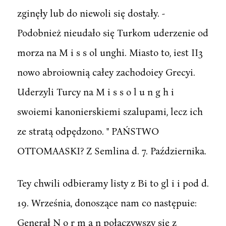
zginęły lub do niewoli się dostały. -
Podobnież nieudało się Turkom uderzenie od
morza na M i s s ol unghi. Miasto to, iest II3
nowo abroiownią całey zachodoiey Grecyi.
Uderzyli Turcy na M i s s o l u n g h i
swoiemi kanonierskiemi szalupami, lecz ich
ze stratą odpędzono. " PAŃSTWO
OTTOMAASKI? Z Semlina d. 7. Października.
Tey chwili odbieramy listy z Bi to gl i i pod d.
19. Września, donoszące nam co następuie:
Generał N o r m a n połączywszy się z