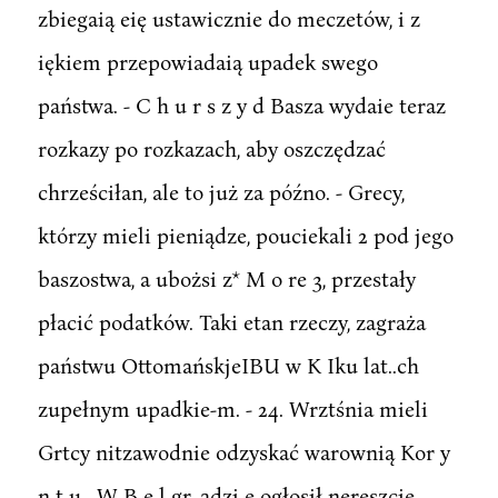
zbiegaią eię ustawicznie do meczetów, i z
iękiem przepowiadaią upadek swego
państwa. - C h u r s z y d Basza wydaie teraz
rozkazy po rozkazach, aby oszczędzać
chrześciłan, ale to już za późno. - Grecy,
którzy mieli pieniądze, pouciekali 2 pod jego
baszostwa, a ubożsi z* M o re 3, przestały
płacić podatków. Taki etan rzeczy, zagraża
państwu OttomańskjeIBU w K Iku lat..ch
zupełnym upadkie-m. - 24. Wrztśnia mieli
Grtcy nitzawodnie odzyskać warownią Kor y
n t u . W B e l gr. adzi e ogłosił nereszcie