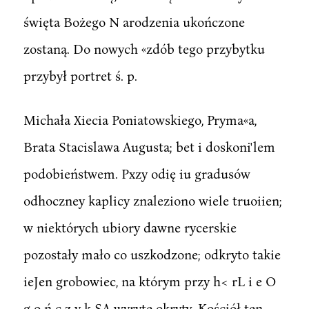
święta Bożego N arodzenia ukończone
zostaną. Do nowych «zdób tego przybytku
przybył portret ś. p.
Michała Xiecia Poniatowskiego, Pryma«a,
Brata Stacislawa Augusta; bet i doskoni'lem
podobieństwem. Pxzy odię iu gradusów
odhoczney kaplicy znaleziono wiele truoiien;
w niektórych ubiory dawne rycerskie
pozostały mało co uszkodzone; odkryto takie
ieJen grobowiec, na którym przy h< rL i e O
g o ń c z y k SA wyryte okryty. Kościół ten