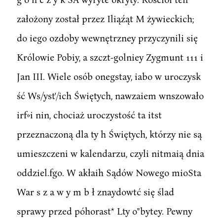
założony został przez Iliąźąt M żywieckich;
do iego ozdoby wewnętrzney przyczynili się
Królowie Pobiy, a szczt-golniey Zygmunt 111 i
Jan III. Wiele osób onegstay, iabo w uroczysk
ść Ws/yst'/ich Świętych, nawzaiem wnszowało
irf»i nin, chociaż uroczystość ta itst
przeznaczoną dla ty h Świętych, którzy nie są
umieszczeni w kalendarzu, czyli nitmaią dnia
oddziel.fgo. W akłaih Sądów Nowego mioSta
War s z a w y m b ł znaydowtć się ślad
sprawy przed póhorast* Lty o"bytey. Pewny