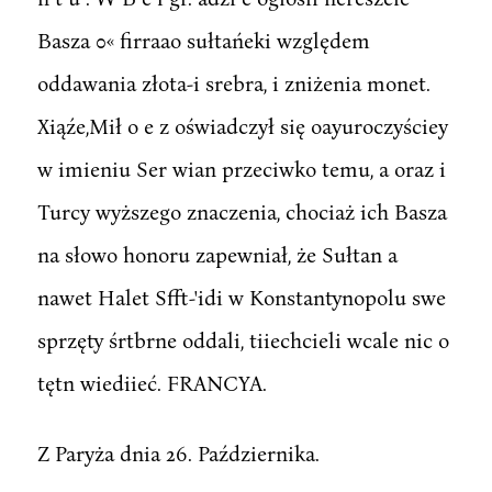
Basza 0« firraao sułtańeki względem
oddawania złota-i srebra, i zniżenia monet.
Xiąźe,Mił o e z oświadczył się oayuroczyściey
w imieniu Ser wian przeciwko temu, a oraz i
Turcy wyższego znaczenia, chociaż ich Basza
na słowo honoru zapewniał, że Sułtan a
nawet Halet Sfft-'idi w Konstantynopolu swe
sprzęty śrtbrne oddali, tiiechcieli wcale nic o
tętn wiediieć. FRANCYA.
Z Paryża dnia 26. Października.