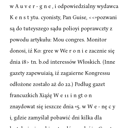
w A u v e r - g n e , i odpowiedzialny wydawca
K e n s t ytu. cyonisty, Pan Guise, <<»pozwani
są do tuteyszego sądu polioyi poprawczty z
powodu artykułu: Mou congres. Monitor
donosi, iź Ko: gree w We r o n i e zacznie się
dnia i8> tn. b.od interessów Włoskich. (Inne
gazety zapewuiaią, iź zagaierne Kongressu
odłożone zostało aż do 22.) Podług gazet
francuzkich Xiąźę W e 11 i n gt o n
znaydowat się ieszcze dnia «5. w W e - nę c y
i, gdzie zamyślał pobawić dni kilka dla