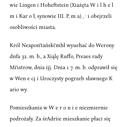
wie Lingen i Hoheftstein (Xiażęta W i l h e l
m i Kar o ł, synowie III. P, m a) , · i obejrzeli
osobliwości miasta.
Król Neapon'tański'mhł wyuehać do Werony
dnfa 32. m. b., a Xiąlę Ruffo, Preaes rady
Mi'istrow, dnia ijj. Dnia 1 7. m. b. odprawił się
w Wen e cj i Uroczysty pogrzeb sławnego K
ario wy.
Pomieszkania w W e r o n i e niezmiernie
podrożały. Za śrAdriie mieszkanie płaci się