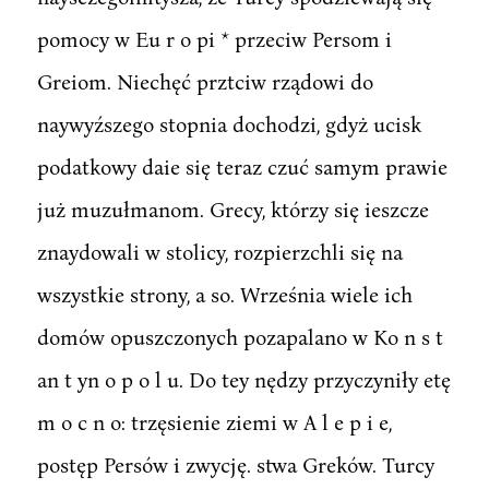
pomocy w Eu r o pi * przeciw Persom i
Greiom. Niechęć prztciw rządowi do
naywyźszego stopnia dochodzi, gdyż ucisk
podatkowy daie się teraz czuć samym prawie
już muzułmanom. Grecy, którzy się ieszcze
znaydowali w stolicy, rozpierzchli się na
wszystkie strony, a so. Września wiele ich
domów opuszczonych pozapalano w Ko n s t
an t yn o p o l u. Do tey nędzy przyczyniły etę
m o c n o: trzęsienie ziemi w A l e p i e,
postęp Persów i zwycję. stwa Greków. Turcy