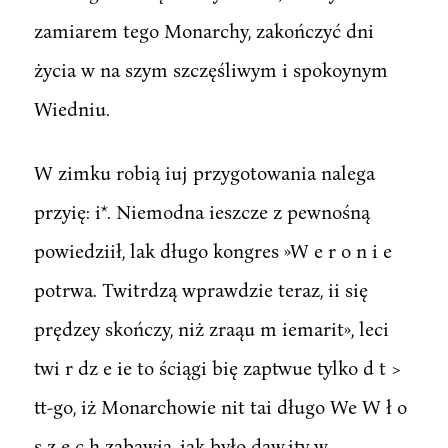
zamiarem tego Monarchy, zakończyć dni
życia w na szym szczęśliwym i spokoynym
Wiedniu.
W zimku robią iuj przygotowania nalega
przyię: i*. Niemodna ieszcze z pewnośną
powiedziił, lak długo kongres »W e r o n i e
potrwa. Twitrdzą wprawdzie teraz, ii się
prędzey skończy, niż zraąu m iemarit», leci
twi r dz e ie to ściągi bię zaptwue tylko d t >
tt-go, iż Monarchowie nit tai długo We W ł o
s z e c h zabawią, iak było daw.ity w