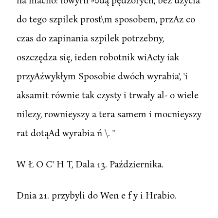
do tego szpilek prost\m sposobem, przAz co
czas do zapinania szpilek potrzebny,
oszczędza się, ieden robotnik wiActy iak
przyAźwykłym Sposobie dwóch wyrabia', 'i
aksamit równie tak czysty i trwały al- o wiele
nilezy, rownieyszy a tera samem i mocnieyszy
rat dotąAd wyrabia ń \. "
W Ł O C' H T, Dala 13. Października.
Dnia 21. przybyli do Wen e f y i Hrabio.