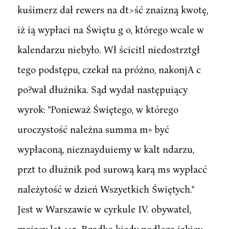
kuśimerz dał rewers na dt>ść znaizną kwotę,
iż ią wypłaci na Świętu g o, którego wcale w
kalendarzu niebyło. Wł ścicitl niedostrztgł
tego podstępu, czekał na próżno, nakonjA c
po?wał dłużnika. Sąd wydał następuiący
wyrok: "Ponieważ Świętego, w którego
uroczystość należna summa m» być
wypłaconą, nieznayduiemy w kalt ndarzu,
przt to dłużnik pod surową karą ms wypłacć
należytość w dzień Wszyetkich Świętych."
Jest w Warszawie w cyrkule IV. obywatel,
maiący lat 115. Rzadko kiedy podlega iakiey