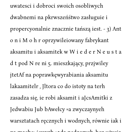
uwatesci i dobroci swoich osobliwych
dwabnemi na pkrwszeńśtwo zasługuie i
propercyonalnie znacznie tańszą iest. - 3) Ant
o n i M o h r oprzywileiowany fabrykant
aksamitu i aksamitek w W i e d e r N e u s t a
d t pod N re ni 5. mieszkający, przjwiley
jtetAf na poprawkęwyrabiania aksamitu
lakaamitelr , Jltora co do istoty na terh
zasadza się, ie robi aksamit i aJcsAmitki z
Jedwabiu Jub bAwełcy »a zwyczaynyeh
warsztatach ręcznych i wodnych, równie iak i
na macho: iowyrh »0dą pędzorych, bez użycia