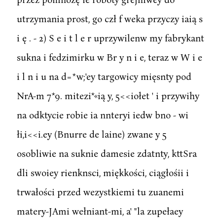
utrzymania prost, go czł f weka przyczy iaią s
i ę . - 2) S e i t l e r uprzywilenw my fabrykant
sukna i fedzimirku w Br y n i e, teraz w W i e
i l n i u na d=*w;'ey targowicy mięsnty pod
NrA-m 7*9. mitezi*«ią y, 5<<iołet ' i przywihy
na odktycie robie ia nnteryi iedw bno - wi
łi,i<<i.ey (Bnurre de laine) zwane y 5
osobliwie na suknie damesie zdatnty, kttSra
dli swoiey rienknsci, miękkości, ciągłośii i
trwałości przed wezystkiemi tu zuanemi
matery-JAmi wełniant-mi, a' "la zupełaey