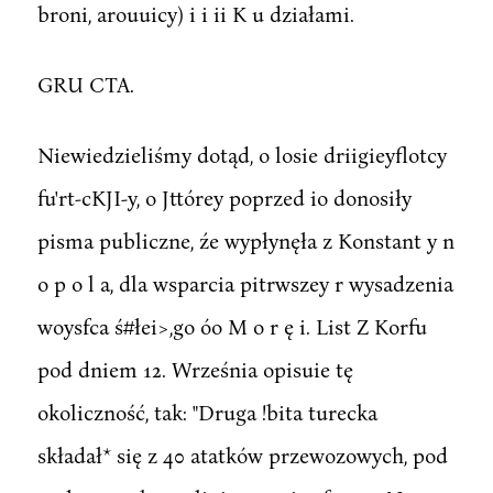
broni, arouuicy) i i ii K u działami.
GRU CTA.
Niewiedzieliśmy dotąd, o losie driigieyflotcy
fu'rt-cKJI-y, o Jttórey poprzed io donosiły
pisma publiczne, źe wypłynęła z Konstant y n
o p o l a, dla wsparcia pitrwszey r wysadzenia
woysfca ś#łei>,go óo M o r ę i. List Z Korfu
pod dniem 12. Września opisuie tę
okoliczność, tak: "Druga !bita turecka
składał* się z 40 atatków przewozowych, pod