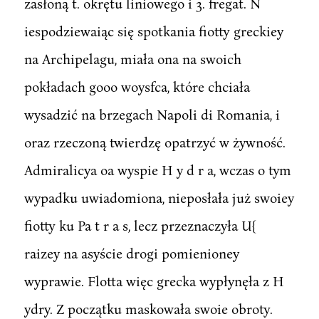
zasłoną t. okrętu liniowego i 3. fregat. N
iespodziewaiąc się spotkania fiotty greckiey
na Archipelagu, miała ona na swoich
pokładach gooo woysfca, które chciała
wysadzić na brzegach Napoli di Romania, i
oraz rzeczoną twierdzę opatrzyć w żywność.
Admiralicya oa wyspie H y d r a, wczas o tym
wypadku uwiadomiona, nieposłała już swoiey
fiotty ku Pa t r a s, lecz przeznaczyła U{
raizey na asyście drogi pomienioney
wyprawie. Flotta więc grecka wypłynęła z H
ydry. Z początku maskowała swoie obroty.