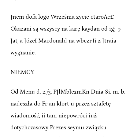
Jiiem dofa logo Września życie ctaroAcŁ'
Okazani są wszyscy na karę kaydan od igj 9
Jat, a Józef Macdonald na wbczr.fi z Jtraia
wygnanie.
NIEMCY.
Od Menu d. 2./3, PJlMble2mKn Dnia Si. m. b.
nadeszła do Fr an kfort u przez sztafetę
wiadomość, ii tam niepowróci iuź
dotychczasowy Prezes seymu związku