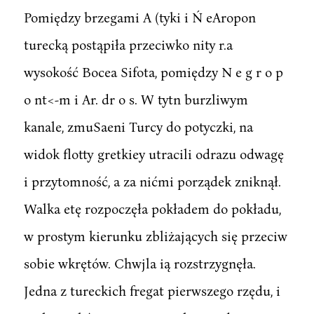
Pomiędzy brzegami A (tyki i Ń eAropon
turecką postąpiła przeciwko nity r.a
wysokość Bocea Sifota, pomiędzy N e g r o p
o nt<-m i Ar. dr o s. W tytn burzliwym
kanale, zmuSaeni Turcy do potyczki, na
widok flotty gretkiey utracili odrazu odwagę
i przytomność, a za nićmi porządek zniknął.
Walka etę rozpoczęła pokładem do pokładu,
w prostym kierunku zbliżających się przeciw
sobie wkrętów. Chwjla ią rozstrzygnęła.
Jedna z tureckich fregat pierwszego rzędu, i