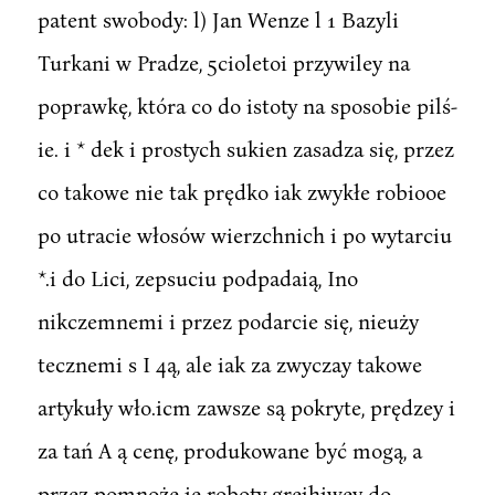
patent swobody: l) Jan Wenze l 1 Bazyli
Turkani w Pradze, 5cioletoi przywiley na
poprawkę, która co do istoty na sposobie pilś-
ie. i * dek i prostych sukien zasadza się, przez
co takowe nie tak prędko iak zwykłe robiooe
po utracie włosów wierzchnich i po wytarciu
*.i do Lici, zepsuciu podpadaią, Ino
nikczemnemi i przez podarcie się, nieuży
tecznemi s I 4ą, ale iak za zwyczay takowe
artykuły wło.icm zawsze są pokryte, prędzey i
za tań A ą cenę, produkowane być mogą, a
przez pomnożę ie roboty grejhiwey do