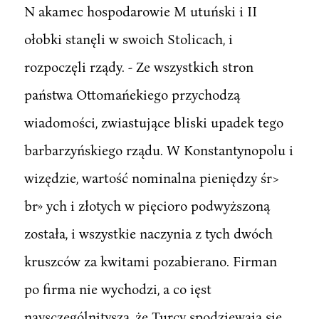
N akamec hospodarowie M utuński i II
ołobki stanęli w swoich Stolicach, i
rozpoczęli rządy. - Ze wszystkich stron
państwa Ottomańekiego przychodzą
wiadomości, zwiastujące bliski upadek tego
barbarzyńskiego rządu. W Konstantynopolu i
wizędzie, wartość nominalna pieniędzy śr>
br» ych i złotych w pięcioro podwyższoną
została, i wszystkie naczynia z tych dwóch
kruszców za kwitami pozabierano. Firman
po firma nie wychodzi, a co ięst
naysczególnitysza, że Turcy spodziewają się