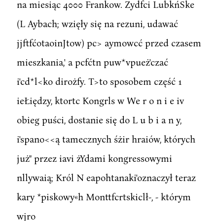
na miesiąc 4000 Frankow. Zydfci LubkńSke
(L Aybach; wzięły się na rezuni, udawać
jjftfćotaoinJtow) pc> aymowcć przed czasem
mieszkania,' a pcfćtn puw*vpueż'czać
i'cd*l<ko dirożfy. T>to sposobem część 1
ieŁiędzy, ktortc Kongrls w We r o n i e iv
obieg puści, dostanie się do L u b i a n y,
i'spano<<ą tamecznych śżir hraiów, których
już" przez iavi żYdami kongressowymi
nllywaią; Król N eapohtanaki'oznaczył teraz
kary *piskowy«h Monttfcrtskiclł-, - którym
wjro