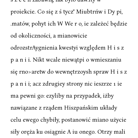
proiekcie. Co się z ś tycz" Miubtrńw i Dy pi,
.matów, pohyt ich W We r o, ie zależeć będzie
od okoliczności, a mianowicie
odrozstrAygnienia kwestyi względem H i s z
p a n i i. Nikt wcale niewątpi o wmieszaniu
się rno>aretw do wewnętrzoysh spraw H i s z
p a n i i; acz zdrugiey strony nic ieszrze 1 ie
ma pewni go: ezyliby na przypadek, iżby
nawiązane z rządem Hiszpańskim układy
celu ewego chybiły, postanowić miano użycie
siły oręża ku osiągnie A iu onego. Otrzy mali