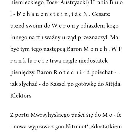
niemieckiego, Poseł Austryacki) Hrabia B u o
l - b' c h a u e n s t e i n , i ż e N . Cesarz:
pszed swoim do W e r o n y odiazdem kogo
innego na ttn ważny urząd przeznaczył. Ma
być tym iego następcą Baron M o n c h . W F
r a n k fu r c i e trwa ciągle niedostatek
pieniędzy. Baron R o t s c h i ł d poiechat - ·
iak słychać - do Kassel po gotówkę do Xitjda
Klektors.
Z portu Mwrsyliyskiego puści się do M o - fe
i nowa wypraw» z 500 Nitmcot*, z'dostatkiem