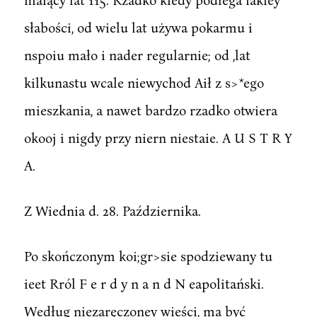
słabości, od wielu lat używa pokarmu i
nspoiu mało i nader regularnie; od ,lat
kilkunastu wcale niewychod Aił z s>*ego
mieszkania, a nawet bardzo rzadko otwiera
okooj i nigdy przy niern niestaie. A U S T R Y
A.
Z Wiednia d. 28. Października.
Po skończonym koi;gr>sie spodziewany tu
ieet Rról F e r d y n a n d N eapolitański.
Według niezaręczoney wieści, ma być