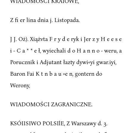
WIADOMOŚCI KRAIOWE,
Z fi er lina dnia j. Listopada.
J J. Oż). Xiążvta F r y d e ryk i Jer z y H e e s e
i - C a * * e ł, wyiechali d o H a n n o - weru, a
Porucznik i Adjutant łazty dywi«yi gwar.iyi,
Baron Fai K t n b a u »e n, gontern do
Werony,
WIADOMOŚCI ZAGRANICZNE.
KSÓIISIWO POLSIlE, Z Warszawy d. 3.