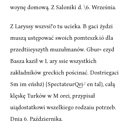
woynę domową. Z Saloniki d. \6. Września.
Z Laryssy wszvsi!'o tu ucieka. B gaci żydzi
muszą ustępować swoich pomteszk.ió dla
przedtiieyszyth muzułmanów. Gbur« ezyd
Basza kaził w L ary ssie wszystkich
zakładników greckich pościnać. Dostriegaci
Sm im eńshż) {SpectateurQri-' en tal), całą
klęskę Turków w M orei, przypisał
uiądostatkowi wszelkiego rodzaiu potrzeb.
Dnia 6. Października.