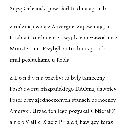
Xiążę Orleański powrócił tu dnia ag. m.b.
z rodziną swoią z Anvergne. Zapewniają, ii
Hrabia C o r b i e r e s wyjdzie niezawodnie z
Ministerium. Przybył on tu dnia 23. ra. b. i
miał posłuchanie u Króla.
Z L o n d y n u przybył tu były tameczny
Pose? dworu hiszpańskiego DAOniz, dawniey
Poseł przy zjednoczonych stanach północney
Ameryki. Urząd ten iego pozyskał Gbtierał Z
a r c o V alI e. Xiaciz P r a d t, bawiący. teraz