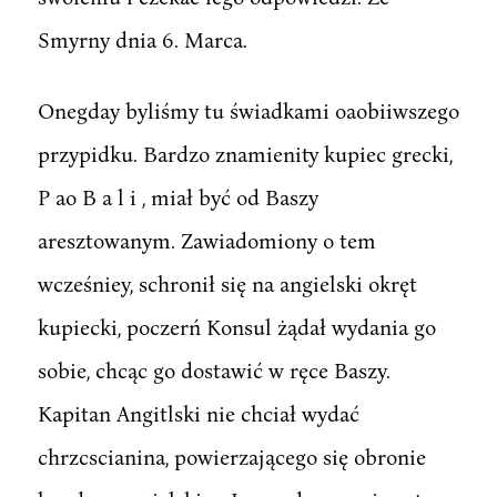
Smyrny dnia 6. Marca.
Onegday byliśmy tu świadkami oaobiiwszego
przypidku. Bardzo znamienity kupiec grecki,
P ao B a l i , miał być od Baszy
aresztowanym. Zawiadomiony o tem
wcześniey, schronił się na angielski okręt
kupiecki, poczerń Konsul żądał wydania go
sobie, chcąc go dostawić w ręce Baszy.
Kapitan Angitlski nie chciał wydać
chrzcscianina, powierzającego się obronie