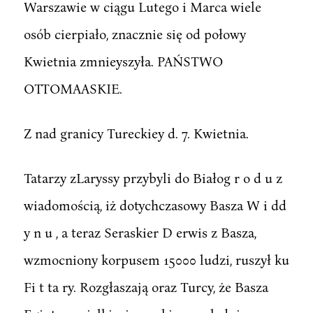
Warszawie w ciągu Lutego i Marca wiele
osób cierpiało, znacznie się od połowy
Kwietnia zmnieyszyła. PAŃSTWO
OTTOMAASKIE.
Z nad granicy Tureckiey d. 7. Kwietnia.
Tatarzy zLaryssy przybyli do Białog r o d u z
wiadomością, iż dotychczasowy Basza W i dd
y n u , a teraz Seraskier D erwis z Basza,
wzmocniony korpusem 15000 ludzi, ruszył ku
Fi t ta ry. Rozgłaszają oraz Turcy, że Basza