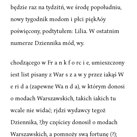
będzie raz na tydzitń, we środę popołudniu,
nowy tygodnik modom i płci piękAóy
poświęcony, podtytułem: Lilia. W ostatnim
numerze Dziennika mód, wy.
chodzącego w Fr a n k f o rc i e, umieszczony
iest list pisany z War s z a w y przez iakąś W
e ri d a (zapewne Wa n d a), w którym donosi
o modach Warszawskich, takich iakich tu
wcale nie widać; rjdzi wydawcy tegoż
Dziennika, ?,by częściey donosił o modach
Warszawskich, a pomnoży swą fortunę (?);