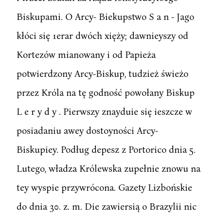
Biskupami. O Arcy- Biekupstwo S a n - Jago
kłóci się 1erar dwóch xięży; dawnieyszy od
Kortezów mianowany i od Papieża
potwierdzony Arcy-Biskup, tudzież świeżo
przez Króla na tę godność powołany Biskup
L e r y d y . Pierwszy znayduie się ieszcze w
posiadaniu awey dostoyności Arcy-
Biskupiey. Podług depesz z Portorico dnia 5.
Lutego, władza Królewska zupełnie znowu na
tey wyspie przywrócona. Gazety Lizbońskie
do dnia 30. z. m. Die zawiersią o Brazylii nic