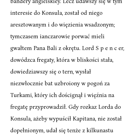
bandery angielskiey. Lecz udawszy się w tym
interesie do Konsula, został od niego
aresztowanym i do więzienia wsadzonym;
tymczasem ianczarowie porwać mieli
gwałtem Pana Bali z okrętu. Lord S p e n c er,
dowódzca fregaty, która w bliskości stała,
dowiedziawszy się o tern, wysłał
niezwłocznie bat uzbroiony w pogoń za
Turkami, który ich doścignął i więźnia na
fregatę przyprowadził. Gdy rozkaz Lorda do
Konsula, ażeby wypuścił Kapitana, nie został
dopełnionym, udał się tenże z kilkunastu