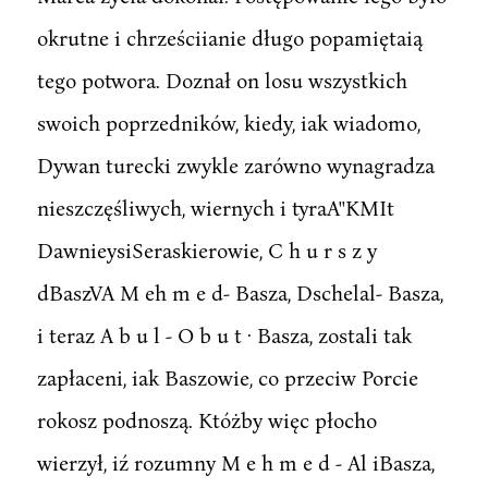
okrutne i chrześciianie długo popamiętaią
tego potwora. Doznał on losu wszystkich
swoich poprzedników, kiedy, iak wiadomo,
Dywan turecki zwykle zarówno wynagradza
nieszczęśliwych, wiernych i tyraA''KMIt
DawnieysiSeraskierowie, C h u r s z y
dBaszVA M eh m e d- Basza, Dschelal- Basza,
i teraz A b u l - O b u t · Basza, zostali tak
zapłaceni, iak Baszowie, co przeciw Porcie
rokosz podnoszą. Któżby więc płocho
wierzył, iź rozumny M e h m e d - Al iBasza,