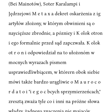
(Bei Mainotów), Soter Karalampi i
Jędrzejowi M e t a x a dekret oskarżenia z ig
artyłów złożony, w którym obwinieni są o
naycięźsze zbrodnie, a pózniey i K olok otron
i ego formalnie przed sąd zapczwała. K olok
ot r o n i odpowiedział na to ułożonóm w
mocnych wyrazach pismem
usprawiedliwbiącem, w którern obok siebie
mówi także bardzo urągliwie o M a u r o c o
r d a t o i "i e g o c bcych sprzymierzeńcach,"
zresztą zważa tyle co i inni na próżne słowa
władzy, żadnego znaczenia nie maiącóy.