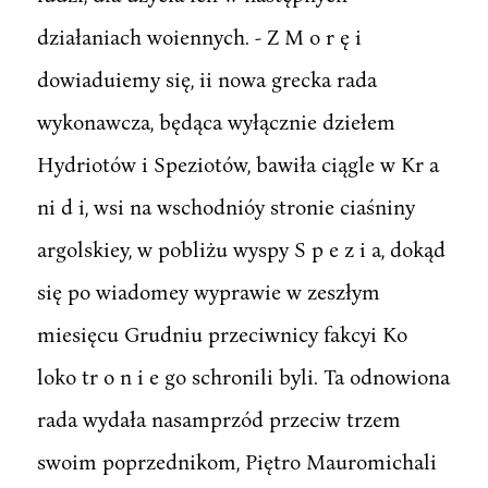
działaniach woiennych. - Z M o r ę i
dowiaduiemy się, ii nowa grecka rada
wykonawcza, będąca wyłącznie dziełem
Hydriotów i Speziotów, bawiła ciągle w Kr a
ni d i, wsi na wschodnióy stronie ciaśniny
argolskiey, w pobliżu wyspy S p e z i a, dokąd
się po wiadomey wyprawie w zeszłym
miesięcu Grudniu przeciwnicy fakcyi Ko
loko tr o n i e go schronili byli. Ta odnowiona
rada wydała nasamprzód przeciw trzem
swoim poprzednikom, Piętro Mauromichali