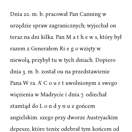
Dnia 20. m. b. pracował Pan Canning w
urzędzie spraw zagranicznych; wyjechał on
teraz na dni kilka. Pan M a t h e w s, który był
razem z Generałem Ri e g o wzięty w
niewolą, przybył tu w tych dniach. Dopiero
dnia 3. m. b. został ou na przedstawienie
Pana W ra. A' C o u r t uwolnionym z swego
więzienia w Madrycie i dnia 7. odiechał
ztamtąd do L o n d y n u z gońcem
angielskim. szego przy dworze Austryackim
depesze, które tenże odebrał tym końcem od