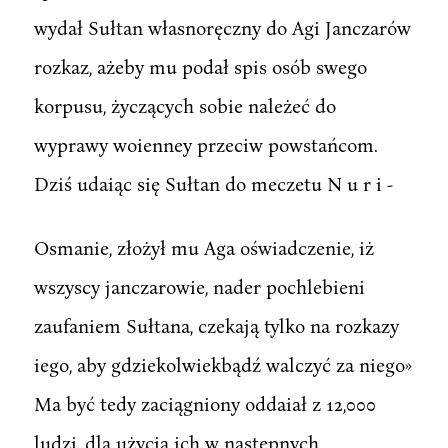
wydał Sułtan własnoręczny do Agi Janczarów
rozkaz, ażeby mu podał spis osób swego
korpusu, życzących sobie należeć do
wyprawy woienney przeciw powstańcom.
Dziś udaiąc się Sułtan do meczetu N u r i -
Osmanie, złożył mu Aga oświadczenie, iż
wszyscy janczarowie, nader pochlebieni
zaufaniem Sułtana, czekają tylko na rozkazy
iego, aby gdziekolwiekbądź walczyć za niego»
Ma być tedy zaciągniony oddaiał z 12,000
ludzi, dla użycia ich w następnych