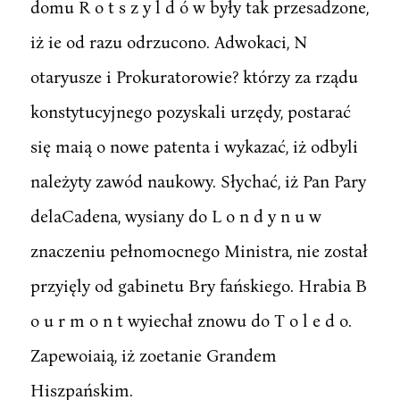
domu R o t s z y l d ó w były tak przesadzone,
iż ie od razu odrzucono. Adwokaci, N
otaryusze i Prokuratorowie? którzy za rządu
konstytucyjnego pozyskali urzędy, postarać
się maią o nowe patenta i wykazać, iż odbyli
należyty zawód naukowy. Słychać, iż Pan Pary
delaCadena, wysiany do L o n d y n u w
znaczeniu pełnomocnego Ministra, nie został
przyięly od gabinetu Bry fańskiego. Hrabia B
o u r m o n t wyiechał znowu do T o l e d o.
Zapewoiaią, iż zoetanie Grandem
Hiszpańskim.