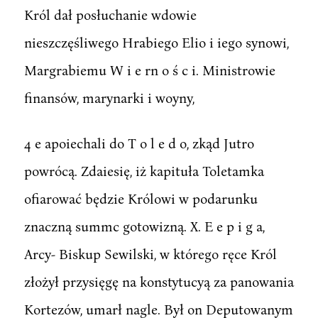
Król dał posłuchanie wdowie
nieszczęśliwego Hrabiego Elio i iego synowi,
Margrabiemu W i e rn o ś c i. Ministrowie
finansów, marynarki i woyny,
4 e apoiechali do T o l e d o, zkąd Jutro
powrócą. Zdaiesię, iż kapituła Toletamka
ofiarować będzie Królowi w podarunku
znaczną summc gotowizną. X. E e p i g a,
Arcy- Biskup Sewilski, w którego ręce Król
złożył przysięgę na konstytucyą za panowania
Kortezów, umarł nagle. Był on Deputowanym