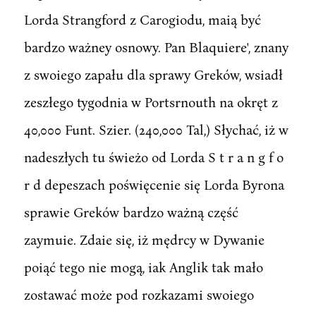
Lorda Strangford z Carogiodu, maią być
bardzo ważney osnowy. Pan Blaquiere', znany
z swoiego zapału dla sprawy Greków, wsiadł
zeszłego tygodnia w Portsrnouth na okręt z
40,000 Funt. Szier. (240,000 Tal,) Słychać, iż w
nadeszłych tu świeżo od Lorda S t r a n g f o
r d depeszach poświęcenie się Lorda Byrona
sprawie Greków bardzo ważną część
zaymuie. Zdaie się, iż mędrcy w Dywanie
poiąć tego nie mogą, iak Anglik tak mało
zostawać może pod rozkazami swoiego