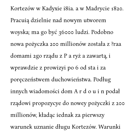
Kortezów w Kadyxie i8ia. a w Madrycie 1820.
Pracuią dzielnie nad nowym utworem
woyska; ma go być 36000 ludzi. Podobno
nowa pożyczka 200 millionów została z ?raa
domami 2go rządu z P a ryż a zawartą, i
wprawdzie z prowizyi po 6 od sta i za
poręczeństwem duchowieństwa. Podług
innych wiadomości dom A r d o u i n podał
rządowi propozycye do nowey pożyczki z 200
millionów, kładąc iednak za pierwszy
warunek uznanie długu Kortezów. Warunki