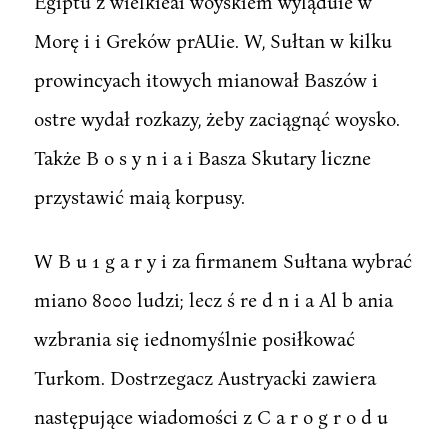
Egiptu z wielkieai woyskiem wyląduie w
Morę i i Greków prAUie. W, Sułtan w kilku
prowincyach itowych mianował Baszów i
ostre wydał rozkazy, żeby zaciągnąć woysko.
Także B o s y n i a i Basza Skutary liczne
przystawić maią korpusy.
W B u 1 g a r y i za firmanem Sułtana wybrać
miano 8000 ludzi; lecz ś re d n i a Al b ania
wzbrania się iednomyślnie posiłkować
Turkom. Dostrzegacz Austryacki zawiera
następujące wiadomości z C a r o g r o d u