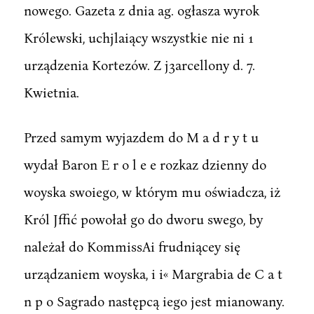
nowego. Gazeta z dnia ag. ogłasza wyrok
Królewski, uchjlaiący wszystkie nie ni 1
urządzenia Kortezów. Z j3arcellony d. 7.
Kwietnia.
Przed samym wyjazdem do M a d r y t u
wydał Baron E r o l e e rozkaz dzienny do
woyska swoiego, w którym mu oświadcza, iż
Król Jffić powołał go do dworu swego, by
należał do KommissAi frudniącey się
urządzaniem woyska, i i« Margrabia de C a t
n p o Sagrado następcą iego jest mianowany.