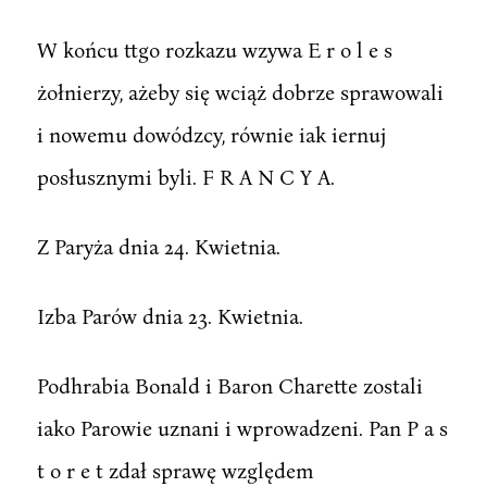
W końcu ttgo rozkazu wzywa E r o l e s
żołnierzy, ażeby się wciąż dobrze sprawowali
i nowemu dowódzcy, równie iak iernuj
posłusznymi byli. F R A N C Y A.
Z Paryża dnia 24. Kwietnia.
Izba Parów dnia 23. Kwietnia.
Podhrabia Bonald i Baron Charette zostali
iako Parowie uznani i wprowadzeni. Pan P a s
t o r e t zdał sprawę względem