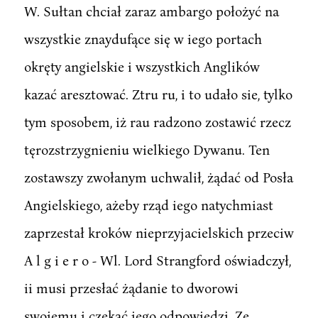
W. Sułtan chciał zaraz ambargo położyć na
wszystkie znaydufące się w iego portach
okręty angielskie i wszystkich Anglików
kazać aresztować. Ztru ru, i to udało sie, tylko
tym sposobem, iż rau radzono zostawić rzecz
tęrozstrzygnieniu wielkiego Dywanu. Ten
zostawszy zwołanym uchwalił, żądać od Posła
Angielskiego, ażeby rząd iego natychmiast
zaprzestał kroków nieprzyjacielskich przeciw
A l g i e r o - Wl. Lord Strangford oświadczył,
ii musi przesłać żądanie to dworowi
swoiemu i czekać iego odpowiedzi. Ze