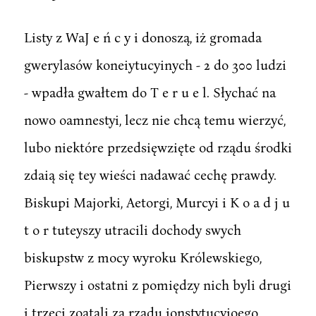
Listy z WaJ e ń c y i donoszą, iż gromada
gwerylasów koneiytucyinych - 2 do 300 ludzi
- wpadła gwałtem do T e r u e l. Słychać na
nowo oamnestyi, lecz nie chcą temu wierzyć,
lubo niektóre przedsięwzięte od rządu środki
zdaią się tey wieści nadawać cechę prawdy.
Biskupi Majorki, Aetorgi, Murcyi i K o a d j u
t o r tuteyszy utracili dochody swych
biskupstw z mocy wyroku Królewskiego,
Pierwszy i ostatni z pomiędzy nich byli drugi
i trzeci zoatali za rządu ionstytucyioego