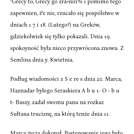
"Grecy to, Grecy go zra«nili'% i pomimo tego
zapewnien, ż"e nie, rzucało się pospólstwo w
dniach 1 7 i 18. (Lutego?) na Greków,
gdziekolwiek się tylko pokazali. Dnia 19.
spokoyność była nieco przywrócona znowu. Z
Semlina dnia y. Kwietnia.
Podług wiadomości z S e re s dnia 20. Marca,
Haznadar byłego Seraskiera A b u 1- O - b u
t- Baszy, zadał swemu panu na rozkaz
Sułtana truciznę, na którą tenże dnia 11.
Marca życia dokonał. Postępowanie iego było