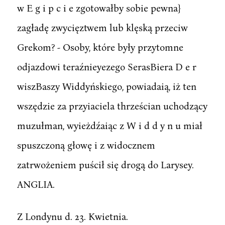
w E g i p c i e zgotowałby sobie pewna}
zagładę zwycięztwem lub klęską przeciw
Grekom? - Osoby, które były przytomne
odjazdowi teraźnieyezego SerasBiera D e r
wiszBaszy Widdyńskiego, powiadaią, iż ten
wszędzie za przyiaciela thrześcian uchodzący
muzułman, wyieżdźaiąc z W i d d y n u miał
spuszczoną głowę i z widocznem
zatrwożeniem puścił się drogą do Larysey.
ANGLIA.
Z Londynu d. 23. Kwietnia.