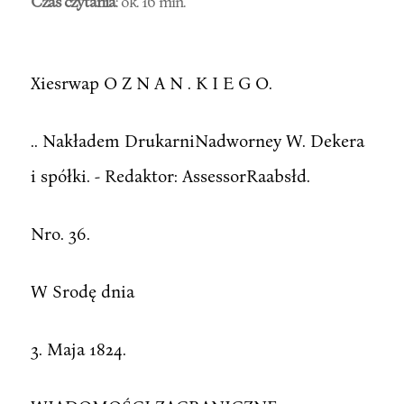
Czas czytania
: ok. 16 min.
Xiesrwap O Z N A N . K I E G O.
.. Nakładem DrukarniNadworney W. Dekera
i spółki. - Redaktor: AssessorRaabsłd.
Nro. 36.
W Srodę dnia
3. Maja 1824.