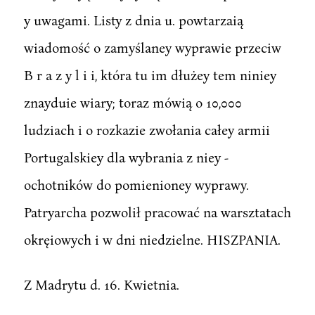
y uwagami. Listy z dnia u. powtarzaią
wiadomość o zamyślaney wyprawie przeciw
B r a z y l i i, która tu im dłużey tem niniey
znayduie wiary; toraz mówią o 10,000
ludziach i o rozkazie zwołania całey armii
Portugalskiey dla wybrania z niey -
ochotników do pomienioney wyprawy.
Patryarcha pozwolił pracować na warsztatach
okręiowych i w dni niedzielne. HISZPANIA.
Z Madrytu d. 16. Kwietnia.