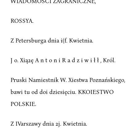
WIADOMOŚCI ZAGRANICZNE,
ROSSYA.
Z Petersburga dnia i(f. Kwietnia.
J o. Xią2ę A n t o n i R a d z i w i ł ł , Król.
Pruski Namiestnik W. Xiestwa Poznańskiego,
bawi tu od doi dziesięciu. KKOIESTWO
POLSKIE.
Z IVarszawy dnia 2j. Kwietnia.