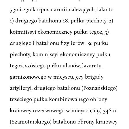
5go i 2g0 korpusu armii należących, iako to:
1) drugiego batalionu 18. pułku piechoty, 2)
koimiiissyi ekonomiczney pułku tegoż, 3)
drugiego i batalionu fizyiierów 19. pułku
piechoty, kommissyi ekonomiczney pułku
tegoż, szóstego pułku ułanów, lazaretu
garnizonowego w mieyscu, 5'ey brigady
artylleryi, drugiego batalionu (Poznańskiego)
trzeciego pułku kombinowanego obrony
kraiowey rezerwowego w mieyscu, i 9) 34S 0
(Szamotuiskiego) batalionu obrony kraiowey