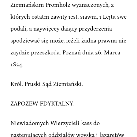
Ziemiańskim Fromholz wyznaczonych, z
których ostatni zawity iest, siawiii, i Lcjta swe
podali, a naywięcey daiący przyderzenia
spodziewać się może, ieźeli żadna prawna nie
zaydzie przeszkoda. Poznań dnia 26. Marca
1S24.
Król. Pruski Sąd Ziemiański.
ZAPOZEW FDYKTALNY.
Niewiadomych Wierzycieli kass do
następuiących oddziałów woyska i lazaretów