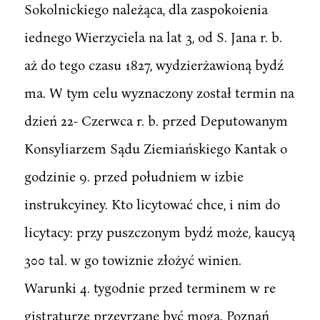
Sokolnickiego należąca, dla zaspokoienia
iednego Wierzyciela na lat 3, od S. Jana r. b.
aż do tego czasu 1827, wydzierżawioną bydź
ma. W tym celu wyznaczony został termin na
dzień 22- Czerwca r. b. przed Deputowanym
Konsyliarzem Sądu Ziemiańskiego Kantak o
godzinie 9. przed południem w izbie
instrukcyiney. Kto licytować chce, i nim do
licytacy: przy puszczonym bydź może, kaucyą
300 tal. w go towiznie złożyć winien.
Warunki 4. tygodnie przed terminem w re
gistraturze przeyrzane być mogą. Poznań