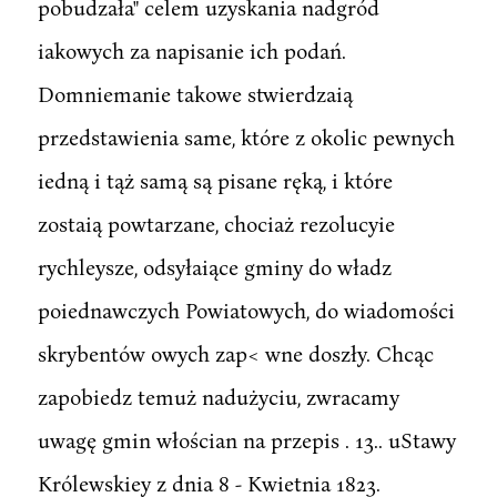
pobudzała" celem uzyskania nadgród
iakowych za napisanie ich podań.
Domniemanie takowe stwierdzaią
przedstawienia same, które z okolic pewnych
iedną i tąż samą są pisane ręką, i które
zostaią powtarzane, chociaż rezolucyie
rychleysze, odsyłaiące gminy do władz
poiednawczych Powiatowych, do wiadomości
skrybentów owych zap< wne doszły. Chcąc
zapobiedz temuż nadużyciu, zwracamy
uwagę gmin włościan na przepis . 13.. uStawy
Królewskiey z dnia 8 - Kwietnia 1823.