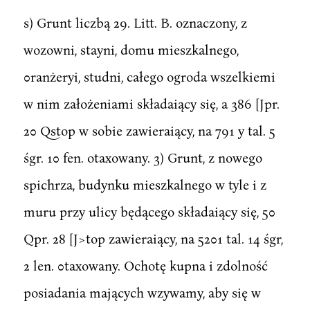
s) Grunt liczbą 29. Litt. B. oznaczony, z
wozowni, stayni, domu mieszkalnego,
0ranżeryi, studni, całego ogroda wszelkiemi
w nim założeniami składaiący się, a 386 [Jpr.
20 Qstop w sobie zawieraiący, na 791 y tal. 5
śgr. 10 fen. otaxowany. 3) Grunt, z nowego
spichrza, budynku mieszkalnego w tyle i z
muru przy ulicy będącego składaiący się, 50
Qpr. 28 [J>top zawieraiący, na 5201 tal. 14 śgr,
2 len. 0taxowany. Ochotę kupna i zdolność
posiadania mających wzywamy, aby się w