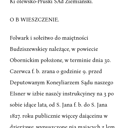
Ki ólewsko-Pruski SAd Ziemiański.
O B WIESZCZENIE.
Folwark i sołeitwo do maiętności
Budziszewskiey należące, w powiecie
Obornickim położone, w terminie dnia 30.
Czerwca f. b. zrana o godzinie 9. przed
Deputowanym Koneyliarzem Sądu naszego
EIsner w izbie naszćy instrukcyiney na 3 po
sobie idące lata, od S. Jana f. b. do S. Jana
1827. roku publicznie więcey daiąceinu w
dzierżawę, wypuszczone nia maiących z lem