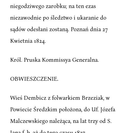
niegodziwego zarobku; na ten ezas
niezawodnie po śledztwo i ukaranie do
sądów odesłani zostaną. Poznań dnia 27
Kwietnia 1824.
Król. Pruska Kommissya Generalna.
OBWIESZCZENIE.
Wieś Dembicz z folwarkiem Brzeziak, w
Powiecie Średzkim położona, do Uf. Józefa
Malczewskiego należąca, na lat trzy od S.
Jana f. b. aż do tego czasu 1827.