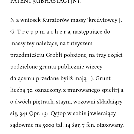
PATENT 5UBHASTACYJNY.
N a wniosek Kuratorów massy 'kredytowey J.
G. T r e p p m a c h e r a, następuiące do
massy tey należące, na tuteyszem
przedmieściu Grobli położone, na trzy części
podzielone grunta publicznie więcey
daiącemu przedane byiiź mają. l). Grunt
liczbą 30. oznaczony, z murowanego spiclirj.a
o dwóch piętrach, stayni, wozowni składaiąry
się, 341 Qpr. 131 Qstop w sobie jawieraiący,
sądownie na 5009 tal. 14 śgr, 7 fen. otaxowany.