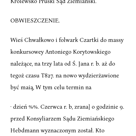
Królewsko Pruski Sąd Ziemiański.
OBWIESZCZENIE.
Wieś Chwałkowo i folwark Czartki do massy
konkursowey Antoniego Korytowskiego
należące, na trzy lata od Ś. Jana r. b. aż do
tegoż czasu T827. na nowo wydzierżawione
być maią, W tym celu termin na
· dzień %%. Czerwca r. b, zrana] o godzinie 9.
przed Konsyliarzem Sądu Ziemiańskiego
Hebdmann wyznaczonym został. Kto