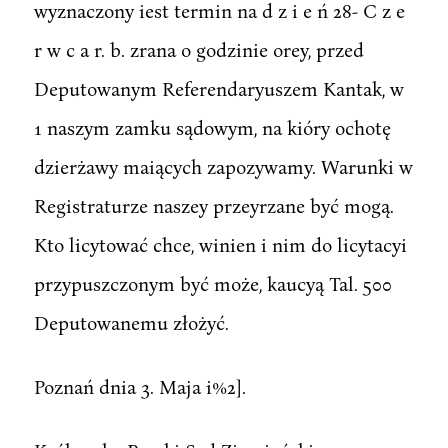
wyznaczony iest termin na d z i e ń 28- C z e
r w c a r. b. zrana o godzinie orey, przed
Deputowanym Referendaryuszem Kantak, w
1 naszym zamku sądowym, na kióry ochotę
dzierżawy maiących zapozywamy. Warunki w
Registraturze naszey przeyrzane być mogą.
Kto licytować chce, winien i nim do licytacyi
przypuszczonym być może, kaucyą Tal. 500
Deputowanemu złożyć.
Poznań dnia 3. Maja i%2].