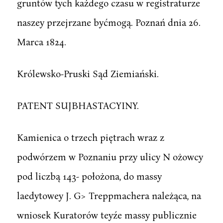
gruntów tych każdego czasu w registraturze
naszey przejrzane byćmogą. Poznań dnia 26.
Marca 1824.
Królewsko-Pruski Sąd Ziemiański.
PATENT SUJBHASTACYINY.
Kamienica o trzech piętrach wraz z
podwórzem w Poznaniu przy ulicy N ożowcy
pod liczbą 143- położona, do massy
laedytowey J. G> Treppmachera należąca, na
wniosek Kuratorów teyźe massy publicznie