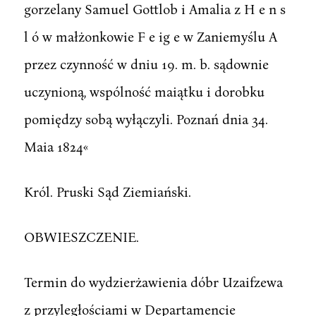
gorzelany Samuel Gottlob i Amalia z H e n s
l ó w małżonkowie F e ig e w Zaniemyślu A
przez czynność w dniu 19. m. b. sądownie
uczynioną, wspólność maiątku i dorobku
pomiędzy sobą wyłączyli. Poznań dnia 34.
Maia 1824«
Król. Pruski Sąd Ziemiański.
OBWIESZCZENIE.
Termin do wydzierżawienia dóbr Uzaifzewa
z przyległościami w Departamencie