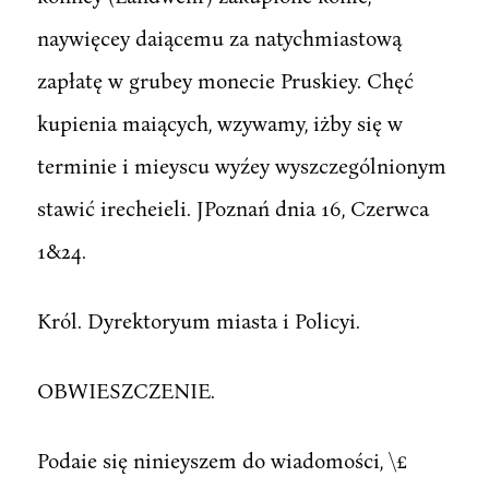
naywięcey daiącemu za natychmiastową
zapłatę w grubey monecie Pruskiey. Chęć
kupienia maiących, wzywamy, iżby się w
terminie i mieyscu wyźey wyszczególnionym
stawić irecheieli. JPoznań dnia 16, Czerwca
1&24.
Król. Dyrektoryum miasta i Policyi.
OBWIESZCZENIE.
Podaie się ninieyszem do wiadomości, \£