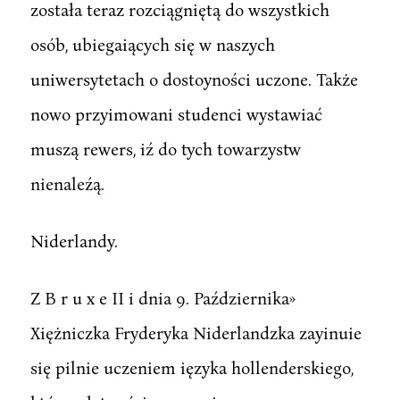
została teraz rozciągniętą do wszystkich
osób, ubiegaiących się w naszych
uniwersytetach o dostoyności uczone. Także
nowo przyimowani studenci wystawiać
muszą rewers, iź do tych towarzystw
nienaleźą.
Niderlandy.
Z B r u x e II i dnia 9. Października»
Xiężniczka Fryderyka Niderlandzka zayinuie
się pilnie uczeniem ięzyka hollenderskiego,