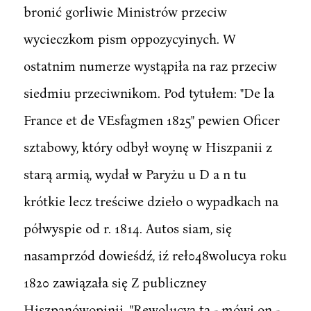
bronić gorliwie Ministrów przeciw
wycieczkom pism oppozycyinych. W
ostatnim numerze wystąpiła na raz przeciw
siedmiu przeciwnikom. Pod tytułem: "De la
France et de VEsfagmen 1825" pewien Oficer
sztabowy, który odbył woynę w Hiszpanii z
starą armią, wydał w Paryżu u D a n tu
krótkie lecz treściwe dzieło o wypadkach na
półwyspie od r. 1814. Autos siam, się
nasamprzód dowieśdź, iź reł048wolucya roku
1820 zawiązała się Z publiczney
Hiszpanówopinii. "Rewolucya ta - mówi on -