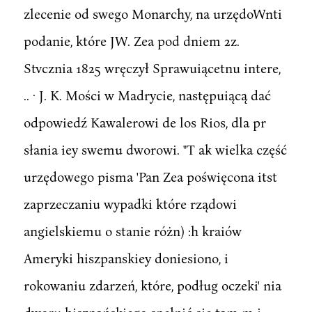
zlecenie od swego Monarchy, na urzędoWnti
podanie, które JW. Zea pod dniem 2z.
Stvcznia 1825 wręczył Sprawuiącetnu intere,
.. · J. K. Mości w Madrycie, następuiącą dać
odpowiedź Kawalerowi de los Rios, dla pr
słania iey swemu dworowi. "T ak wielka część
urzędowego pisma 'Pan Zea poświęcona itst
zaprzeczaniu wypadki które rządowi
angielskiemu o stanie różn) :h kraiów
Ameryki hiszpanskiey doniesiono, i
rokowaniu zdarzeń, które, podług oczeki' nia