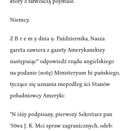
który z łatwością poymuie.
Niemcy.
Z B r e m y dnia 9. Października, Nasza
gareta zawiera z gazety Amerykanekiey
następuiąc'" odpowiedź rządu angielskiego
na podanie (notę) Ministeryum hi pańskiego,
tyczące się uznania niepodleg ści Stanów
południowcy Ameryki:
"N iźśy podpisany, pierwszy Sekretarz pan
'Stwa J. K. Mci spraw zagranicznych, odeb: