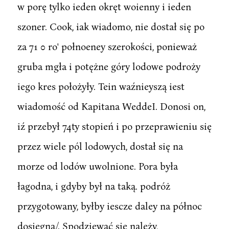
w porę tylko ieden okręt woienny i ieden
szoner. Cook, iak wiadomo, nie dostał się po
za 71 0 ro' połnoeney szerokości, ponieważ
gruba mgła i potężne góry lodowe podroży
iego kres położyły. Tein waźnieyszą iest
wiadomość od Kapitana WeddeI. Donosi on,
iź przebył 74ty stopień i po przeprawieniu się
przez wiele pól lodowych, dostał się na
morze od lodów uwolnione. Pora była
łagodna, i gdyby był na taką. podróż
przygotowany, byłby iescze daley na północ
dosięgną/. Spodziewać się należy,