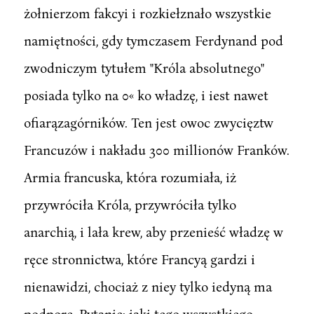
żołnierzom fakcyi i rozkiełznało wszystkie
namiętności, gdy tymczasem Ferdynand pod
zwodniczym tytułem "Króla absolutnego"
posiada tylko na 0« ko władzę, i iest nawet
ofiarązagórników. Ten jest owoc zwycięztw
Francuzów i nakładu 300 millionów Franków.
Armia francuska, która rozumiała, iż
przywróciła Króla, przywróciła tylko
anarchią, i lała krew, aby przenieść władzę w
ręce stronnictwa, które Francyą gardzi i
nienawidzi, chociaż z niey tylko iedyną ma
podporę. Pytanie: iaki tego wszystkiego