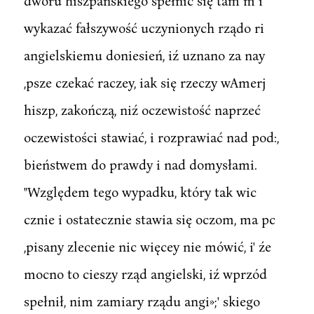
dworu hiszpańskiego spełnić się tam m i
wykazać fałszywość uczynionych rządo ri
angielskiemu doniesień, iź uznano za nay
,psze czekać raczey, iak się rzeczy wAmerj
hiszp, zakończą, niź oczewistość naprzeć
oczewistości stawiać, i rozprawiać nad pod:,
bieństwem do prawdy i nad domysłami.
"Względem tego wypadku, który tak wic
cznie i ostatecznie stawia się oczom, ma pc
,pisany zlecenie nic więcey nie mówić, i' źe
mocno to cieszy rząd angielski, iź wprzód
spełnił, nim zamiary rządu angi»;' skiego