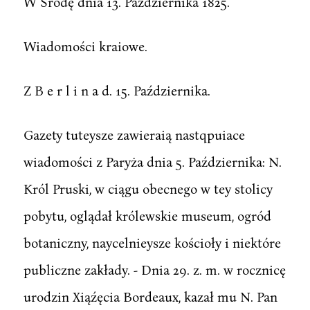
W Srodę dnia 13. Października 1825.
Wiadomości kraiowe.
Z B e r l i n a d. 15. Października.
Gazety tuteysze zawieraią nastqpuiace
wiadomości z Paryża dnia 5. Października: N.
Król Pruski, w ciągu obecnego w tey stolicy
pobytu, oglądał królewskie museum, ogród
botaniczny, naycelnieysze kościoły i niektóre
publiczne zakłady. - Dnia 29. z. m. w rocznicę
urodzin Xiąźęcia Bordeaux, kazał mu N. Pan