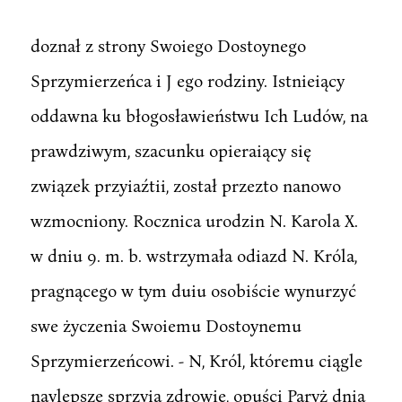
doznał z strony Swoiego Dostoynego
Sprzymierzeńca i J ego rodziny. Istnieiący
oddawna ku błogosławieństwu Ich Ludów, na
prawdziwym, szacunku opieraiący się
związek przyiaźtii, został przezto nanowo
wzmocniony. Rocznica urodzin N. Karola X.
w dniu 9. m. b. wstrzymała odiazd N. Króla,
pragnącego w tym duiu osobiście wynurzyć
swe życzenia Swoiemu Dostoynemu
Sprzymierzeńcowi. - N, Król, któremu ciągle
naylepsze sprzyia zdrowie, opuści Paryż dnia