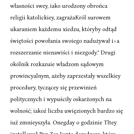
własności swey, iako urodzony obrońca
religii katolickiey, zagrażaKról surowem
ukaraniem każdemu xiedzu, któryby odtąd
świętości powołania swoiego nadużywał i>a
rozszerzanie nienawiści i niezgody." Drugi
okólnik rozkazuie władzom sądowym
prowincyalnym, ażeby zaprzestały wszelkiey
procedury, tyczącey się przewinień
politycznych i wypuściły oskarżonych na
wolność; iakoź liczba uwięzionych bardzo się
iuź zmnieyszyła. Onegday o godzinie Tltey
installował Pan Zea Juntę doradzczą, która