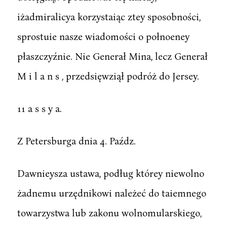
iżadmiralicya korzystaiąc ztey sposobności,
sprostuie nasze wiadomości o połnoeney
płaszczyźnie. Nie Generał Mina, lecz Generał
M i l a n s , przedsięwziął podróż do Jersey.
11 a s s y a.
Z Petersburga dnia 4. Paźdz.
Dawnieysza ustawa, podług którey niewolno
żadnemu urzędnikowi należeć do taiemnego
towarzystwa lub zakonu wolnomularskiego,