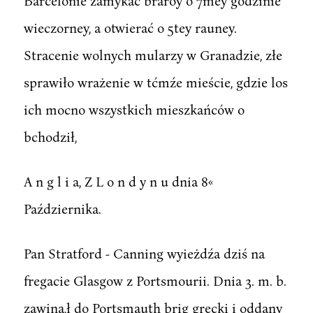
Barcelonie zamykać braroy o 7mey godzinie
wieczorney, a otwierać o 5tey rauney.
Stracenie wolnych mularzy w Granadzie, złe
sprawiło wrażenie w tćmźe mieście, gdzie los
ich mocno wszystkich mieszkańców o
bchodził,
A n g l i a, Z L o n d y n u dnia 8«
Października.
Pan Stratford - Canning wyieżdźa dziś na
fregacie Glasgow z Portsmourii. Dnia 3. m. b.
zawiną,ł do Portsmauth brig grecki i oddany