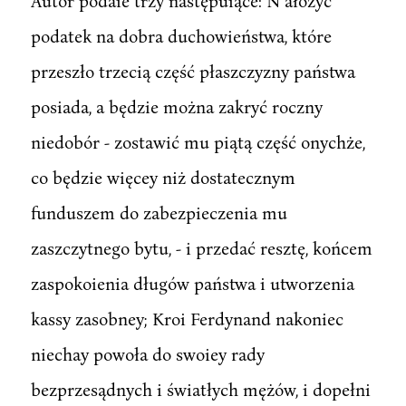
Autor podaie trzy następuiące: N ałożyć
podatek na dobra duchowieństwa, które
przeszło trzecią część płaszczyzny państwa
posiada, a będzie można zakryć roczny
niedobór - zostawić mu piątą część onychże,
co będzie więcey niż dostatecznym
funduszem do zabezpieczenia mu
zaszczytnego bytu, - i przedać resztę, końcem
zaspokoienia długów państwa i utworzenia
kassy zasobney; Kroi Ferdynand nakoniec
niechay powoła do swoiey rady
bezprzesądnych i światłych mężów, i dopełni