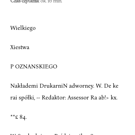
Czas czytania
: ok. 16 min.
Wielkiego
Xiestwa
P OZNANSKIEGO
Nakłademi DrukarniN adworney. W. De ke
rai spółki, -- Redaktor: Assessor Ra ab!> kx.
**£ 84.