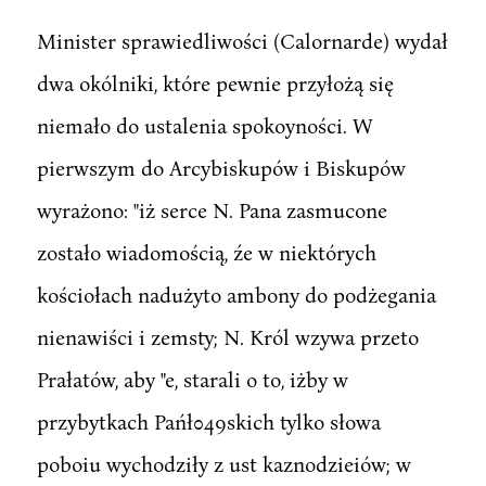
Minister sprawiedliwości (Calornarde) wydał
dwa okólniki, które pewnie przyłożą się
niemało do ustalenia spokoyności. W
pierwszym do Arcybiskupów i Biskupów
wyrażono: "iż serce N. Pana zasmucone
zostało wiadomością, źe w niektórych
kościołach nadużyto ambony do podżegania
nienawiści i zemsty; N. Król wzywa przeto
Prałatów, aby "e, starali o to, iżby w
przybytkach Pańł049skich tylko słowa
poboiu wychodziły z ust kaznodzieiów; w