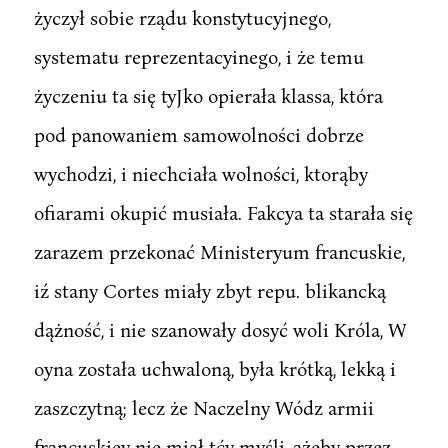
życzył sobie rządu konstytucyjnego,
systematu reprezentacyinego, i że temu
życzeniu ta się tyJko opierała klassa, która
pod panowaniem samowolności dobrze
wychodzi, i niechciała wolności, ktorąby
ofiarami okupić musiała. Fakcya ta starała się
zarazem przekonać Ministeryum francuskie,
iź stany Cortes miały zbyt repu. blikancką
dążność, i nie szanowały dosyć woli Króla, W
oyna została uchwaloną, była krótką, lekką i
zaszczytną; lecz że Naczelny Wódz armii
francuskiey nie miał tćy myśli, ażeby przez