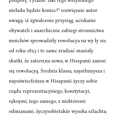
nieładu będzie koniec?" rozwięzuie autor
uwagą: iź zgwałcenie przysiąg, uciskanie
obywateli i anarchiczne zabiegi stronnictwa
mnichów sprowadziły rewolucya na wy ły sie.
od roku 1823 i te same zradzać musiały
skutki, źe zatern,na nowa, w Hiszpanii zanosi
się rewolucyą. Średnia klassa, naysilnieysza i
nayoświecfcńsza w Hiszpanii życzy sobie
rządu reprezentacyinego, konstytucyi,
rękoymi; tego samego, z niektóremi
odmianami, źyczysobietakźe wysoka szlachta;