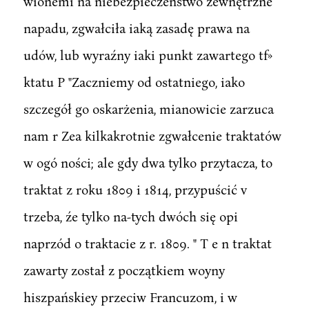
wionemi na niebezpieczeństwo zewnętrzne
napadu, zgwałciła iaką zasadę prawa na
udów, lub wyraźny iaki punkt zawartego tf»
ktatu P "Zaczniemy od ostatniego, iako
szczegół go oskarżenia, mianowicie zarzuca
nam r Zea kilkakrotnie zgwałcenie traktatów
w ogó ności; ale gdy dwa tylko przytacza, to
traktat z roku 1809 i 1814, przypuścić v
trzeba, źe tylko na-tych dwóch się opi
naprzód o traktacie z r. 1809. " T e n traktat
zawarty został z początkiem woyny
hiszpańskiey przeciw Francuzom, i w