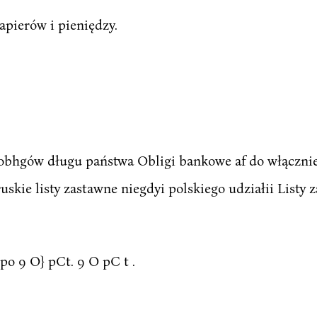
apierów i pieniędzy.
 obhgów długu państwa Obligi bankowe af do włącznie 
Pruskie listy zastawne niegdyi polskiego udziałii Listy
po 9 O} pCt. 9 O pC t .