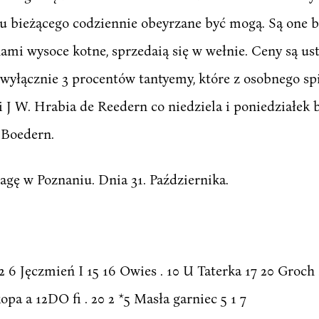
u bieżącego codziennie obeyrzane być mogą. Są one bez 
ami wysoce kotne, sprzedaią się w wełnie. Ceny są us
 wyłącznie 3 procentów tantyemy, które z osobnego spi
i J W. Hrabia de Reedern co niedziela i poniedziałe
 Boedern.
gę w Poznaniu. Dnia 31. Października.
 22 6 Jęczmień I 15 16 Owies . 10 U Taterka 17 20 Groch 
kopa a 12DO fi . 20 2 *5 Masła garniec 5 1 7