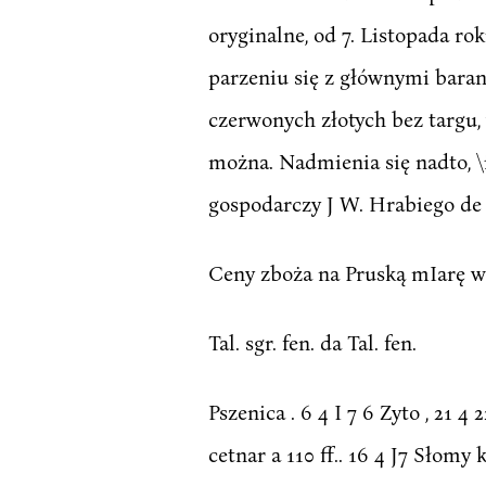
oryginalne, od 7. Listopada rok
parzeniu się z głównymi baran
czerwonych złotych bez targu,
można. Nadmienia się nadto, \
gospodarczy J W. Hrabiego de
Ceny zboża na Pruską mIarę wa
Tal. sgr. fen. da Tal. fen.
Pszenica . 6 4 I 7 6 Zyto , 21 4
cetnar a 110 ff.. 16 4 J7 Słomy 