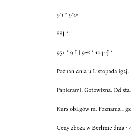
9°i * 9°1»
88J *
951 * 9 I } 9»£ * 104--J *
Poznań dnia u Listopada ig2j.
Papierami. Gotowizna. Od sta.
Kurs obLgów m. Poznania.,. gz 
Ceny zboża w Berlinie dnia · <<j