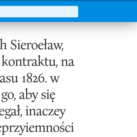
h Sieroeław,
kontraktu, na
zasu 1826. w
go, aby się
gał, inaczey
ieprzyiemności