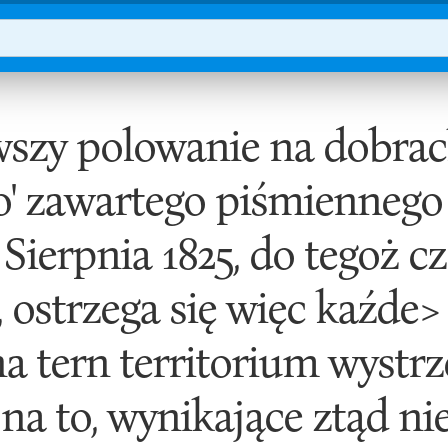
szy polowanie na dobrac
o' zawartego piśmiennego 
 Sierpnia 1825, do tegoż c
 ostrzega się więc kaźde> 
a tern territorium wystrze
na to, wynikające ztąd n