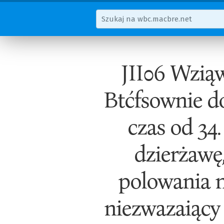
JII06 Wziąw
Btćfsownie d
czas od 34.
dzierżawę,
polowania n
niezwazaiący 