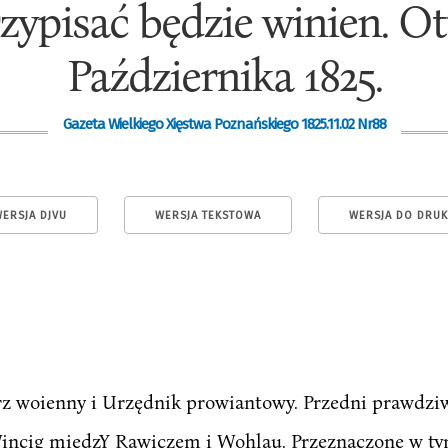
zypisać będzie winien. Ot
Października 1825.
Gazeta Wielkiego Xięstwa Poznańskiego 1825.11.02 Nr88
ERSJA DJVU
WERSJA TEKSTOWA
WERSJA DO DRU
rz woienny i Urzędnik prowiantowy. Przedni prawdzi
ncig międzY Rawiczem i Wohlau. Przeznaczone w tym