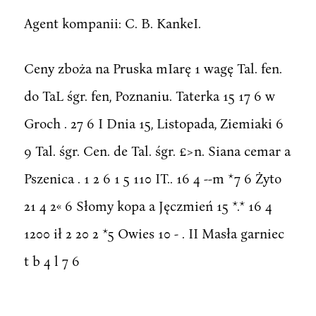
Agent kompanii: C. B. KankeI.
Ceny zboża na Pruska mIarę 1 wagę Tal. fen.
do TaL śgr. fen, Poznaniu. Taterka 15 17 6 w
Groch . 27 6 I Dnia 15, Listopada, Ziemiaki 6
9 Tal. śgr. Cen. de Tal. śgr. £>n. Siana cemar a
Pszenica . 1 2 6 1 5 110 IT.. 16 4 --m *7 6 Żyto
21 4 2« 6 Słomy kopa a Jęczmień 15 *.* 16 4
1200 ił 2 20 2 *5 Owies 10 - . II Masła garniec
t b 4 l 7 6