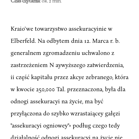
Czas czytania
: ok. 2 min.
Kraio'we towarzystwo assekuracyinie w
Elberfeld. Na odbytem dnia 12. Marca r. b.
generalnem zgromadzeniu uchwalono z
zastrzeżeniem N aywyższego zatwierdzenia,
ii część kapitału przez akcye zebranego, która
w kwocie 250,000 Tal. przeznaczona, była dla
odnogi assekuracyi na życie, ma być
przyłączona do szybko wzrastaiącey gałęzi
"assekuracyi ogniowey"» podług czego tedy
działalność odnogi assekuracyi na życie nie