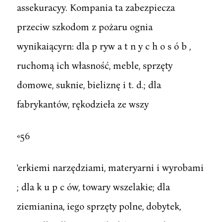
assekuracyy. Kompania ta zabezpiecza
przeciw szkodom z pożaru ognia
wynikaiącyrn: dla p ryw a t n y c h o s ó b ,
ruchomą ich własność, meble, sprzęty
domowe, suknie, bieliznę i t. d.; dla
fabrykantów, rękodzieła ze wszy
«56
'erkiemi narzędziami, materyarni i wyrobami
; dla k u p c ów, towary wszelakie; dla
ziemianina, iego sprzęty polne, dobytek,