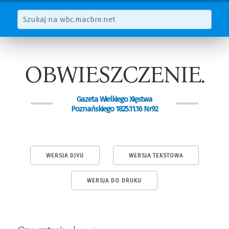
OBWIESZCZENIE.
Gazeta Wielkiego Xięstwa
Poznańskiego 1825.11.16 Nr92
WERSJA DJVU
WERSJA TEKSTOWA
WERSJA DO DRUKU