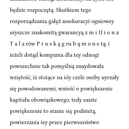
będzie rozpoczętą. Skutkiem tego
rozporządzania gałęź assekuracyi ogniowey
uiyszcze znakomitą gwarancyą z m i II i o n a
T a l a rów P r u s k ą g ru b ą m o n e tą; i
ieżeli dotąd kompania dla tey odnogi
powszechnie tak pomyślną znaydowała
wziętość, iż stoiące na ióy czele osoby uyrzały
się powodowanemi, wnieść o powiększenie
kapitału obowiązkowego, tedy zaiste
powiększenie to stanie się podnietą,
powierzania iey przez pierwszeństwo