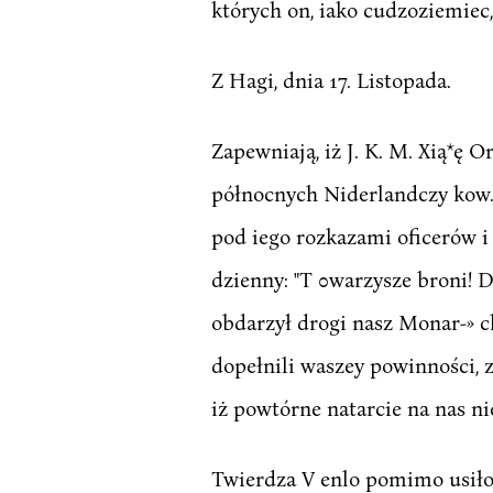
których on, iako cudzoziemiec,
Z Hagi, dnia 17. Listopada.
Zapewniają, iż J. K. M. Xią*ę 
północnych Niderlandczy kow.
pod iego rozkazami oficerów i
dzienny: "T 0warzysze broni! D
obdarzył drogi nasz Monar-» ch
dopełnili waszey powinności, 
iż powtórne natarcie na nas nie
Twierdza V enlo pomimo usiło