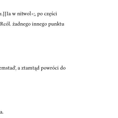
JJIa w nitwol<;, po części
 Rcól. żadnego innego punktu
lemstad', a ztamtąd powróci do
a.