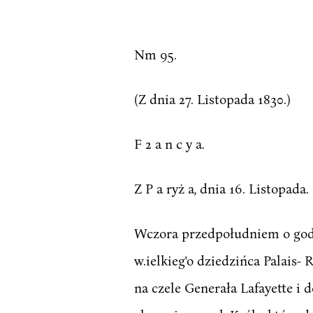
Nm 95.
(Z dnia 27. Listopada 1830.)
F 2 a n c y a.
Z P a ryż a, dnia 16. Listopada.
Wczora przedpołudniem o godzi
w.ielkieg'o dziedzińca Palais-
na czele Generała Lafayette i