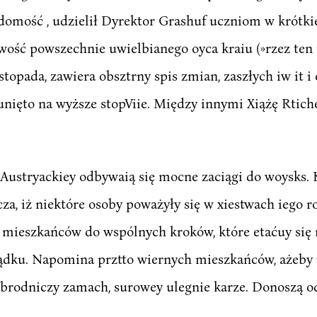
domość , udzielił Dyrektor Grashuf uczniom w krótki
wość powszechnie uwielbianego oyca kraiu (»rzez ten n
topada, zawiera obsztrny spis zmian, zaszłych iw it i
nięto na wyższe stopViie. Między innymi Xiążę Rtiche
ustryackiey odbywaią się mocne zaciągi do woysks. K
za, iż niektóre osoby poważyły się w xiestwach iego r
mieszkańców do wspólnych kroków, które etaćuy się 
ządku. Napomina prztto wiernych mieszkańców, ażeby
 zbrodniczy zamach, surowey ulegnie karze. Donoszą o