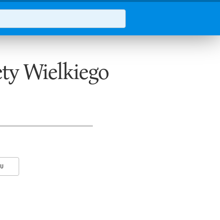
ety Wielkiego
KU