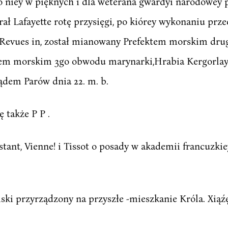
do niey w pięknych i dla weterana gwardyi narodowey
ł Lafayette rotę przysięgi, po kiórey wykonaniu przec
 Revues in, został mianowany Prefektem morskim drug
m morskim 3go obwodu marynarki,Hrabia Kergorlay i
ądem Parów dnia 22. m. b.
ę także P P .
ant, Vienne! i Tissot o posady w akademii francuzki
iski przyrządzony na przyszłe -mieszkanie Króla. Xią