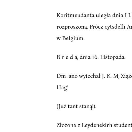
Koritmeudanta uległa dnia I I.
rozproszoną. Prócz cytsdelli 
w Belgium.
B r e d a, dnia 16. Listopada.
Dm .ano wyiechał J. K. M, Xią
Hag'.
(Już tant staną!).
Złożona z Leydenekirh student