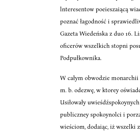
lnteresentow poeieszaiącą wia
poznać łagodność i sprawiedli
Gazeta Wiedeńska z duo 16. Lis
oficerów wszelkich stopni posu
Podpułkownika.
W całym obwodzie monarchii A
m. b. odezwę, w ktorey oświadc
Usiłowały uwieśdźspokoynych 
publiczney spokoynolci i por
wieściom, dodaiąc, iż wszelki