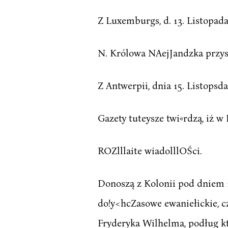
Z Luxemburgs, d. 13. Listopada
N. Królowa NAejJandzka przys
Z Antwerpii, dnia 15. Listopsda
Gazety tuteysze twi«rdzą, iż w 
ROZlllaite wiadolllOŚci.
Donoszą z Kolonii pod dniem 16
do!y<hcZasowe ewaniełickie, c
Fryderyka Wilhelma, podług k