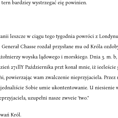
 tern bardziey wystrzegać eię powinien.
Oranii leszcze w ciągu tego tygodnia powróci z Londy
 Generał Chasse rozdał przysłane mu od Króla ozdo
 żołnierzy woyska lądowego i morskiego. Dnia 3. m. b
zień 271llY Października przt konał mnie, iż ieeleści
i, powierzając wam zwalczenie nieprzyjaciela. Przez 
zjednaliście Sobie umie ukontentowanie. U niesienie 
przyjaciela, uzupełni nasze zwveie 'two."
wań Król.