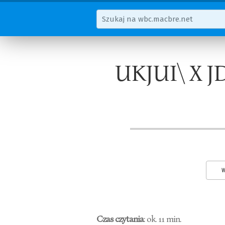
UKJUI\ X JDI
W
Czas czytania
: ok. 11 min.