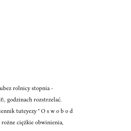
ubez rolnicy stopnia -
t\. godzinach rozstrzelać.
ennik tuteyezy " O s w o b o d
 rożne ciężkie obwinienia,