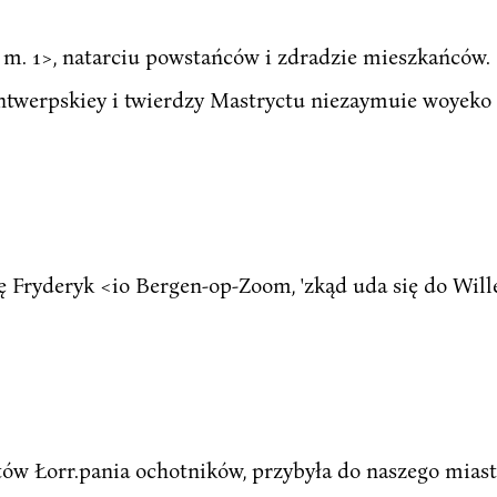
 m. 1>, natarciu powstańców i zdradzie mieszkańców. 1.
Antwerpskiey i twierdzy Mastryctu niezaymuie woyeko
żę Fryderyk <io Bergen-op-Zoom, 'zkąd uda się do Wil
ów Łorr.pania ochotników, przybyła do naszego miast