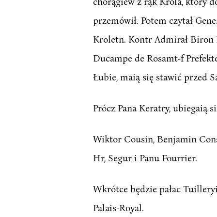
chorągiew z rąk Króla, który 
przemówił. Potem czytał Genera
Kroletn. Kontr Admirał Biron
Ducampe de Rosamt-f Prefekte
Łubie, maią się stawić przed S
Prócz Pana Keratry, ubiegaią si
Wiktor Cousin, Benjamin Const
Hr, Segur i Panu Fourrier.
Wkrótce będzie pałac Tuillery
Palais-Royal.