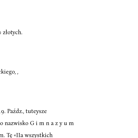
 złotych.
kiego, ,
9. Paźdz., tuteysze
o nazwisko G i m n a z y u m
. Tę «IIa wszystkich