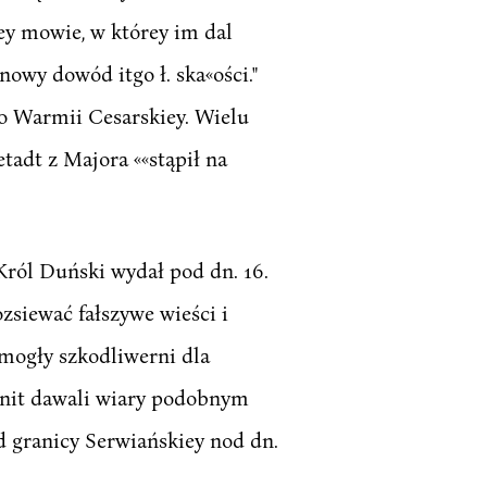
ey mowie, w którey im dal
owy dowód itgo ł. ska«ości."
 o Warmii Cesarskiey. Wielu
tadt z Majora ««stąpił na
ról Duński wydał pod dn. 16.
ozsiewać fałszywe wieści i
mogły szkodliwerni dla
 nit dawali wiary podobnym
d granicy Serwiańskiey nod dn.