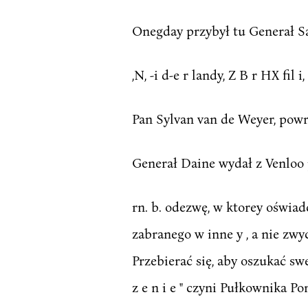
Onegday przybył tu Generał S
,N, -i d-e r landy, Z B r HX fil i
Pan Sylvan van de Weyer, powr
Generał Daine wydał z Venloo p
rn. b. odezwę, w ktorey oświad
zabranego w inne y , a nie zwyc
Przebierać się, aby oszukać sw
z e n i e " czyni Pułkownika 