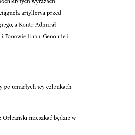
 pochlebnych wyrazach
iągnęła ariyllerya przed
iego, a Kontr-Admirał
 Panowie linan, Genoude i
ey po umarłych iey członkach
źę Orleański mieszkać będzie w