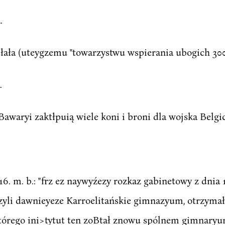
.
łała (uteygzemu "towarzystwu wspierania ubogich 300
.
Bawaryi zaktłpuią wiele koni i broni dla wojska Belgic
. m. b.: "frz ez naywyźezy rozkaz gabinetowy z dnia 1
zyli dawnieyeze Karroelitańskie gimnazyum, otrzymał
tórego ini>tytut ten zoBtał znowu spólnem gimnaryum