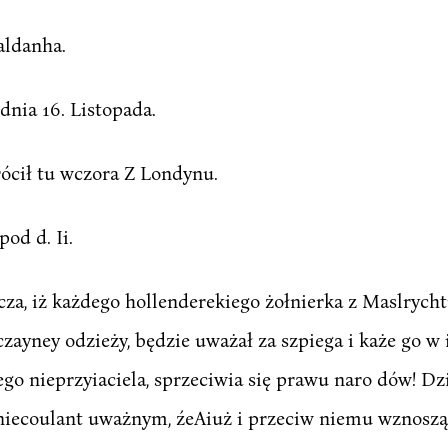
aldanha.
, dnia 16. Listopada.
ócił tu wczora Z Londynu.
od d. Ii.
cza, iż każdego hollenderekiego żołnierka z Maslrycht
zayney odzieży, będzie uważał za szpiega i każe go w i
ego nieprzyiaciela, sprzeciwia się prawu naro dów! Dzi
Poniecoulant uważnym, źeAiuż i przeciw niemu wznoszą