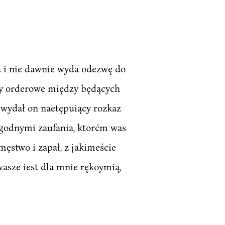
nu i nie dawnie wyda odezwę do
by orderowe między będących
, wydał on naetępuiący rozkaz
e godnymi zaufania, ktorćm was
męstwo i zapał, z jakimeście
wasze iest dla mnie rękoymią,