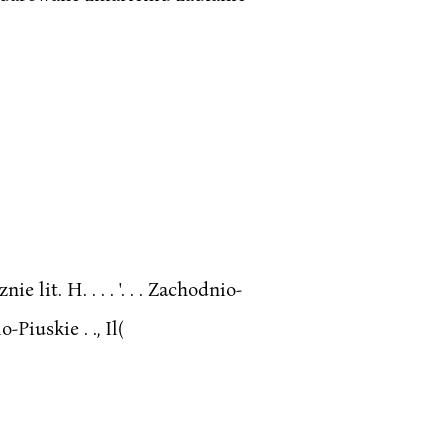
it. H. . . . '. . . Zachodnio-
Piuskie . ., Il(