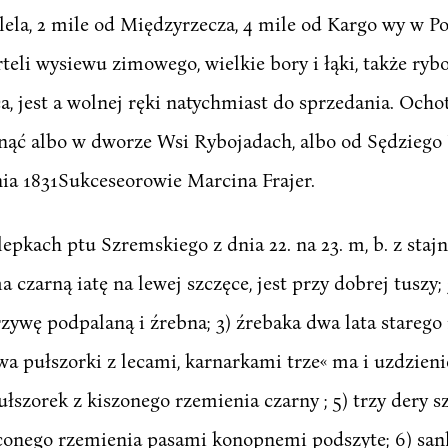
zclela, 2 mile od Międzyrzecza, 4 mile od Kargo wy w
rteli wysiewu zimowego, wielkie bory i łąki, także rybo
a, jest a wolnej ręki natychmiast do sprzedania. Ocho
gnąć albo w dworze Wsi Rybojadach, albo od Sędzieg
nia 1831Sukceseorowie Marcina Frajer.
ach ptu Szremskiego z dnia 22. na 23. m, b. z stajni: 
 czarną iatę na lewej szczęce, jest przy dobrej tuszy;
rzywę podpalaną i źrebna; 3) źrebaka dwa lata starego
dwa pułszorki z lecami, karnarkami trze« ma i uzdzien
łszorek z kiszonego rzemienia czarny ; 5) trzy dery 
ęconego rzemienia pasami konopnemi podszyte; 6) sank