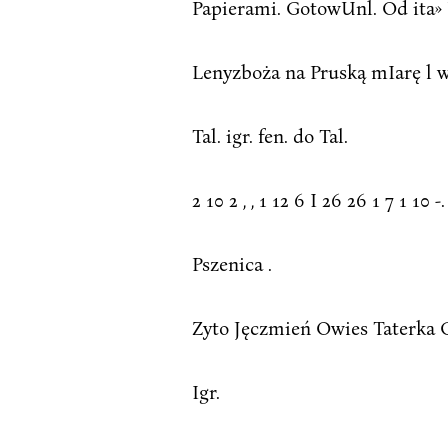
Papierami. GotowUnl. Od ita»
Lenyzboża na Pruską mIarę l w 
Tal. igr. fen. do Tal.
2 10 2 , , 1 12 6 I 26 26 1 7 1 10 
Pszenica .
Zyto Jęczmień Owies Taterka Gr
Igr.