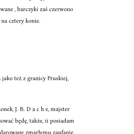
wane , barczyki zaś czerwono
 na cztery konie.
ako też z granicy Pruskiej,
ek, J. B. D a c h e, majster
ować będę, także, ii posiadam
, darowane zmarłemu zaufanie