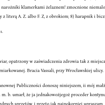
 narożniki klamerkami żelaznem! zmocnione niemalo
 literą A. Z. albo F. Z, z obrokiem; 8) harapnik i bicz
1.
ar, opatrzony w zaświadczenia zdrowia tak z miejsca j
miarkowanej. Bracia Vassali, przy Wrocławskiej ulicy.
ownej Publiczności donoszę niniejszem, ii mój małżon
. m. b. umarł, że ja jednakowożjegoż proceder kontynu
zdnych sprzętów, i przeto jak najpokorniej upraszam