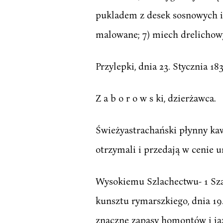
pukladem z desek sosnowych i
malowane; 7) miech drelichowy z
Przylepki, dnia 23. Stycznia 183
Z a b o r o w s ki, dzierżawca.
Świeżyastrachański płynny kawi
otrzymali i przedają w cenie u
Wysokiemu Szlachectwu- 1 Szan
kunsztu rymarszkiego, dnia 19
znaczne zapasy homontów i ja