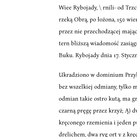
Wiee Rybojady, \ rnili- od Tr
rzeką Obrą, po łożona, 150 wie
przez nie przechodzącej mając
tern bliższą wiadomość zasią
Buku. Rybojady dnia 17. Stycz
Ukradziono w dominium Przylepk
bez wszelkiej odmiany, tylko ma
odmian takie ostro kutą, ma g
czarną pręgę przez krzyż; Ą) 
kręconego rzemienia i jeden pu
drelichem, dwa ryg ort y z kr