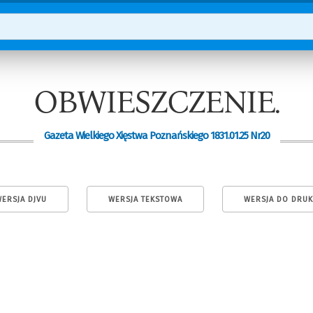
OBWIESZCZENIE.
Gazeta Wielkiego Xięstwa Poznańskiego 1831.01.25 Nr20
ERSJA DJVU
WERSJA TEKSTOWA
WERSJA DO DRU