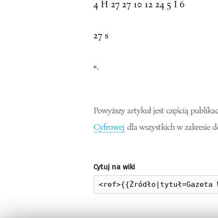
4 H 27 27 10 12 24 5 I 6
27 s
«.
Powyższy artykuł jest częścią publikac
Cyfrowej
dla wszystkich w zakresie 
Cytuj na wiki