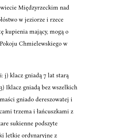
 Powiecie Międzyrzeckim nad
łóstwo w jeziorze i rzece
tę kupienia mający, mogą o
o Pokoju Chmielewskiego w
j) klacz gniadą 7 lat starą
 3) Iklacz gniadą bez wszelkich
 maści gniado dereszowatej i
icami trzema i łańcuszkami z
szare sukienne podszyte
i letkie ordynaryjne z