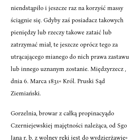
niendstąpiło i jeszcze raz na korzyść massy
ściągnie się. Gdyby zaś posiadacz takowych
pieniędzy lub rzeczy takowe zataić lub
zatrzymać miał, te jeszcze oprócz tego za
utrącającego mianego do nich prawa zastawu
lub innego uznanym zostanie. Międzyrzecz ,
dnia 6. Marca 1831« Król. Pruski Sąd
Ziemiański.
Gorzelnia, browar z całką propinacyądo
Czerniejewskiej majętności należąca, od Sgo
Jana r. b. z wolney ręki jest do wydzierżawię«