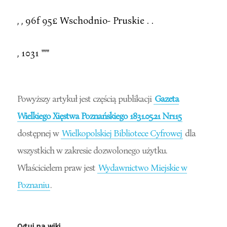
, , 96f 95£ Wschodnio- Pruskie . .
, 1031 """
Powyższy artykuł jest częścią publikacji
Gazeta
Wielkiego Xięstwa Poznańskiego 1831.05.21 Nr115
dostępnej w
Wielkopolskiej Bibliotece Cyfrowej
dla
wszystkich w zakresie dozwolonego użytku.
Właścicielem praw jest
Wydawnictwo Miejskie w
Poznaniu
.
Cytuj na wiki