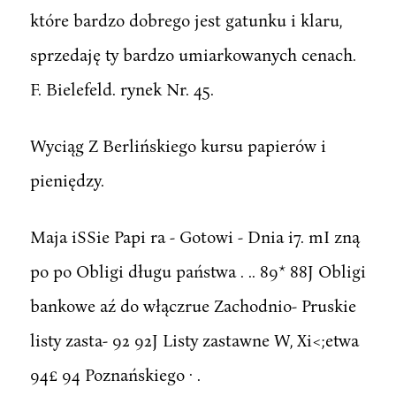
które bardzo dobrego jest gatunku i klaru,
sprzedaję ty bardzo umiarkowanych cenach.
F. Bielefeld. rynek Nr. 45.
Wyciąg Z Berlińskiego kursu papierów i
pieniędzy.
Maja iSSie Papi ra - Gotowi - Dnia i7. mI zną
po po Obligi długu państwa . .. 89* 88J Obligi
bankowe aź do włączrue Zachodnio- Pruskie
listy zasta- 92 92J Listy zastawne W, Xi<;etwa
94£ 94 Poznańskiego · .