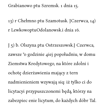
Grabianowo ptu Szremsk. 1 dnia 15.
13) r Chełmno ptu Szamotusk. JCzerwca, 14)
r LewkowoptuOdolanowsk.i dnia 16.
J 5) b. Olszyna ptu Ostrzeszowsk.J Czerwca,
zawsze "o godzinie 4iej popołudniu, w domu
Ziemstwa Kredytowego, na które zdolni i
ochotę dzierżawienia mający z tern
nadmienieniem wzywają siq: iż tylko ci do
licytacyi przypuszczonemi będą, którzy na
zabezpiec enie licytum, do każdych dóbr Tal.