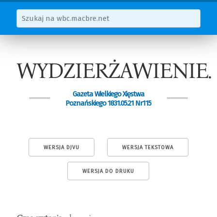
WYDZIERŻAWIENIE.
Gazeta Wielkiego Xięstwa
Poznańskiego 1831.05.21 Nr115
WERSJA DJVU
WERSJA TEKSTOWA
WERSJA DO DRUKU