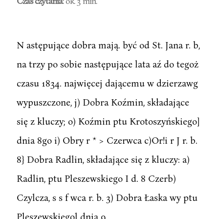
Czas czytania
: ok. 3 min.
N astępujące dobra mają. być od St. Jana r. b,
na trzy po sobie następujące lata aź do tegoż
czasu 1834. najwięcej dającemu w dzierzawg
wypuszczone, j) Dobra Koźmin, składające
się z kluczy; o) Koźmin ptu Krotoszyńskiego]
dnia 8go i) Obry r * > Czerwca c)Or!i r J r. b.
8} Dobra Radlin, składające się z kluczy: a)
Radlin, ptu Pleszewskiego I d. 8 Czerb)
Czylcza, s s f wca r. b. 3) Dobra Łaska wy ptu
Pleszewskiegol dnia 9.