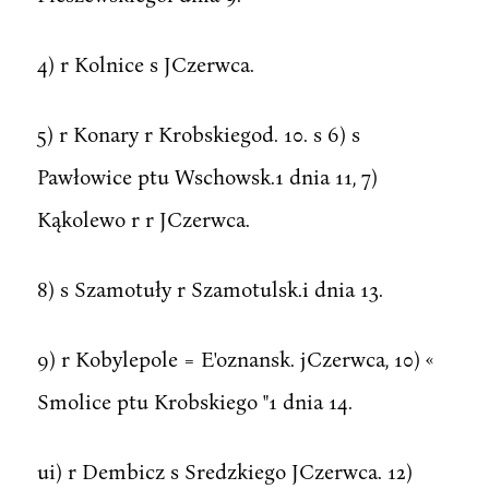
4) r Kolnice s JCzerwca.
5) r Konary r Krobskiegod. 10. s 6) s
Pawłowice ptu Wschowsk.1 dnia 11, 7)
Kąkolewo r r JCzerwca.
8) s Szamotuły r Szamotulsk.i dnia 13.
9) r Kobylepole = E'oznansk. jCzerwca, 10) «
Smolice ptu Krobskiego "1 dnia 14.
ui) r Dembicz s Sredzkiego JCzerwca. 12)