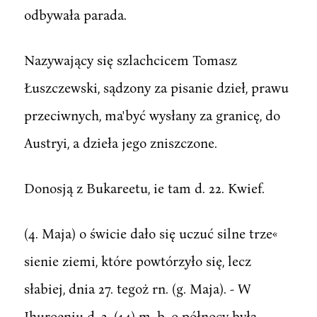
odbywała parada.
Nazywający się szlachcicem Tomasz
Łuszczewski, sądzony za pisanie dzieł, prawu
przeciwnych, ma'być wysłany za granicę, do
Austryi, a dzieła jego zniszczone.
Donosją z Bukareetu, ie tam d. 22. Kwief.
(4. Maja) o świcie dało się uczuć silne trze«
sienie ziemi, które powtórzyło się, lecz
słabiej, dnia 27. tegoż rn. (g. Maja). - W
Ihuroeniu d. 2. (14) m. b. o północy była