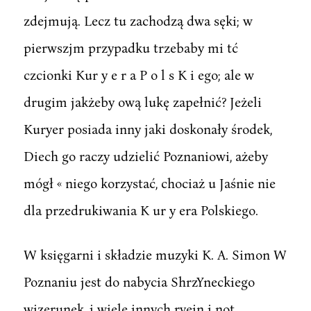
zdejmują. Lecz tu zachodzą dwa sęki; w
pierwszjm przypadku trzebaby mi tć
czcionki Kur y e r a P o l s K i ego; ale w
drugim jakżeby ową lukę zapełnić? Jeżeli
Kuryer posiada inny jaki doskonały środek,
Diech go raczy udzielić Poznaniowi, ażeby
mógł « niego korzystać, chociaż u Jaśnie nie
dla przedrukiwania K ur y era Polskiego.
W księgarni i składzie muzyki K. A. Simon W
Poznaniu jest do nabycia ShrzYneckiego
wizerunek, i wiele innych rvein i not