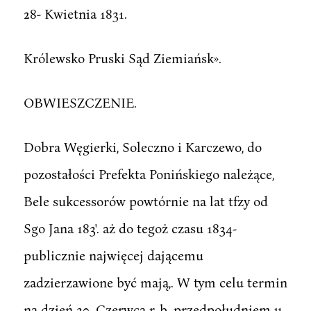
28- Kwietnia 1831.
Królewsko Pruski Sąd Ziemiańsk».
OBWIESZCZENIE.
Dobra Węgierki, Soleczno i Karczewo, do
pozostałości Prefekta Ponińskiego należące,
Bele sukcessorów powtórnie na lat tfzy od
Sgo Jana 183'. aż do tegoż czasu 1834-
publicznie najwięcej dającemu
zadzierzawione być mają,. W tym celu termin
na dzień 30. Czerwca r, b. przedpołudniem u