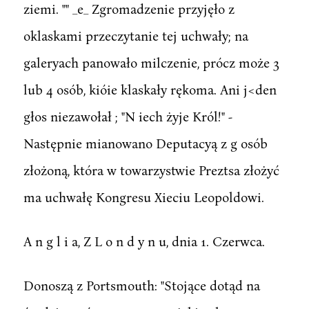
ziemi. "" _e_ Zgromadzenie przyjęło z
oklaskami przeczytanie tej uchwały; na
galeryach panowało milczenie, prócz może 3
lub 4 osób, kióie klaskały rękoma. Ani j<den
głos niezawołał ; "N iech żyje Król!" -
Następnie mianowano Deputacyą z g osób
złożoną, która w towarzystwie Preztsa złożyć
ma uchwałę Kongresu Xieciu Leopoldowi.
A n g l i a, Z L o n d y n u, dnia 1. Czerwca.
Donoszą z Portsmouth: "Stojące dotąd na