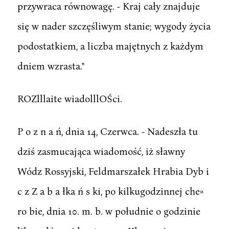
przywraca równowagę. - Kraj cały znajduje
się w nader szczęśliwym stanie; wygody życia
podostatkiem, a liczba majętnych z każdym
dniem wzrasta."
ROZlllaite wiadolllOŚci.
P o z n a ń, dnia 14, Czerwca. - Nadeszła tu
dziś zasmucająca wiadomość, iż sławny
Wódz Rossyjski, Feldmarszałek Hrabia Dyb i
c z Z a b a łka ń s ki, po kilkugodzinnej che»
ro bie, dnia 10. m. b. w południe o godzinie