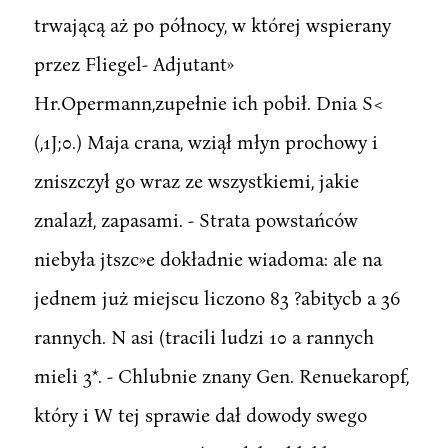
trwającą aż po północy, w której wspierany
przez Fliegel- Adjutant»
Hr.Opermann,zupełnie ich pobił. Dnia S<
(,1J;0.) Maja crana, wziął młyn prochowy i
zniszczył go wraz ze wszystkiemi, jakie
znalazł, zapasami. - Strata powstańców
niebyła jtszc»e dokładnie wiadoma: ale na
jednem już miejscu liczono 83 ?abitycb a 36
rannych. N asi (tracili ludzi 10 a rannych
mieli 3*. - Chlubnie znany Gen. Renuekaropf,
który i W tej sprawie dał dowody swego