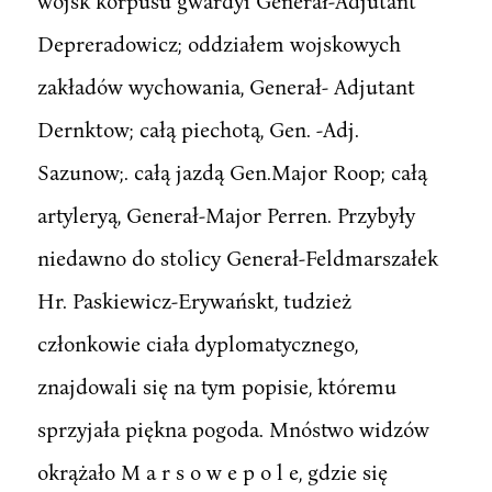
wojsk korpusu gwardyi Generał-Adjutant
Depreradowicz; oddziałem wojskowych
zakładów wychowania, Generał- Adjutant
Dernktow; całą piechotą, Gen. -Adj.
Sazunow;. całą jazdą Gen.Major Roop; całą
artyleryą, Generał-Major Perren. Przybyły
niedawno do stolicy Generał-Feldmarszałek
Hr. Paskiewicz-Erywańskt, tudzież
członkowie ciała dyplomatycznego,
znajdowali się na tym popisie, któremu
sprzyjała piękna pogoda. Mnóstwo widzów
okrążało M a r s o w e p o l e, gdzie się