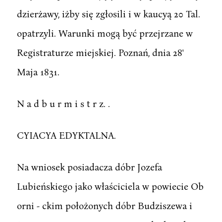
dzierżawy, iżby się zgłosili i w kaucyą 20 Tal.
opatrzyli. Warunki mogą być przejrzane w
Registraturze miejskiej. Poznań, dnia 28'
Maja 1831.
N a d b u r m i s t r z. .
CYIACYA EDYKTALNA.
Na wniosek posiadacza dóbr Jozefa
Lubieńskiego jako właściciela w powiecie Ob
orni - ckim położonych dóbr Budziszewa i