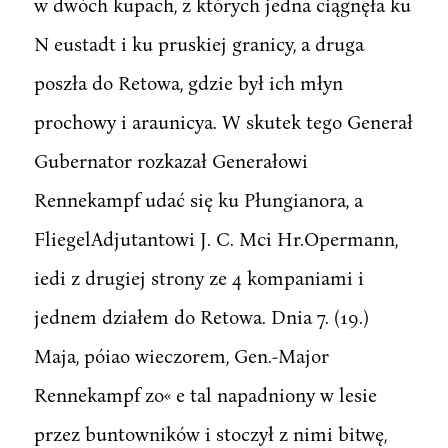
w dwóch kupach, z których jedna ciągnęła ku
N eustadt i ku pruskiej granicy, a druga
poszła do Retowa, gdzie był ich młyn
prochowy i araunicya. W skutek tego Generał
Gubernator rozkazał Generałowi
Rennekampf udać się ku Płungianora, a
FliegelAdjutantowi J. C. Mci Hr.Opermann,
iedi z drugiej strony ze 4 kompaniami i
jednem działem do Retowa. Dnia 7. (19.)
Maja, póiao wieczorem, Gen.-Major
Rennekampf zo« e tal napadniony w lesie
przez buntowników i stoczył z nimi bitwę,