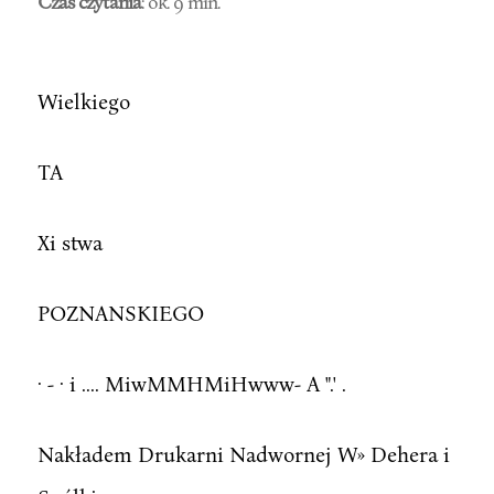
Czas czytania
: ok. 9 min.
Wielkiego
TA
Xi stwa
POZNANSKIEGO
· - · i .... MiwMMHMiHwww- A ".' .
Nakładem Drukarni Nadwornej W» Dehera i