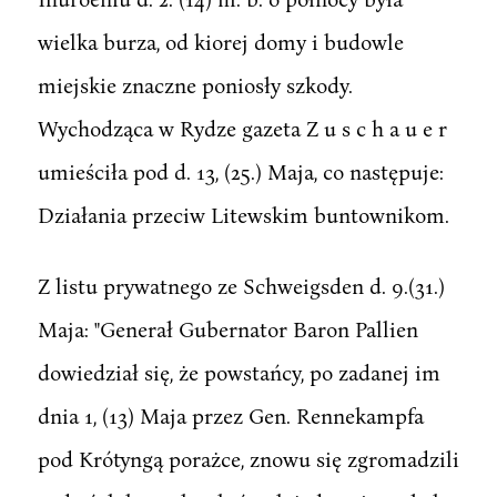
wielka burza, od kiorej domy i budowle
miejskie znaczne poniosły szkody.
Wychodząca w Rydze gazeta Z u s c h a u e r
umieściła pod d. 13, (25.) Maja, co następuje:
Działania przeciw Litewskim buntownikom.
Z listu prywatnego ze Schweigsden d. 9.(31.)
Maja: "Generał Gubernator Baron Pallien
dowiedział się, że powstańcy, po zadanej im
dnia 1, (13) Maja przez Gen. Rennekampfa
pod Krótyngą porażce, znowu się zgromadzili