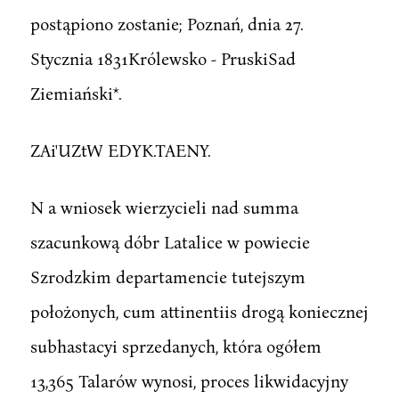
postąpiono zostanie; Poznań, dnia 27.
Stycznia 1831Królewsko - PruskiSad
Ziemiański*.
ZAi'UZtW EDYK.TAENY.
N a wniosek wierzycieli nad summa
szacunkową dóbr Latalice w powiecie
Szrodzkim departamencie tutejszym
położonych, cum attinentiis drogą koniecznej
subhastacyi sprzedanych, która ogółem
13,365 Talarów wynosi, proces likwidacyjny