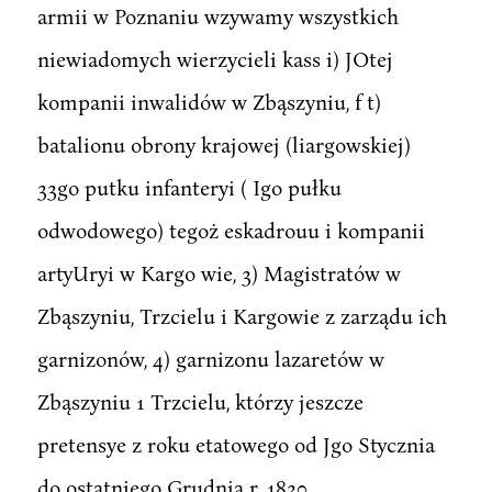
armii w Poznaniu wzywamy wszystkich
niewiadomych wierzycieli kass i) JOtej
kompanii inwalidów w Zbąszyniu, f t)
batalionu obrony krajowej (liargowskiej)
33go putku infanteryi ( Igo pułku
odwodowego) tegoż eskadrouu i kompanii
artyUryi w Kargo wie, 3) Magistratów w
Zbąszyniu, Trzcielu i Kargowie z zarządu ich
garnizonów, 4) garnizonu lazaretów w
Zbąszyniu 1 Trzcielu, którzy jeszcze
pretensye z roku etatowego od Jgo Stycznia
do ostatniego Grudnia r. 1830.