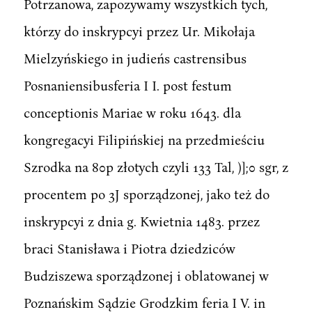
Potrzanowa, zapozywamy wszystkich tych,
którzy do inskrypcyi przez Ur. Mikołaja
Mielzyńskiego in judieńs castrensibus
Posnaniensibusferia I I. post festum
conceptionis Mariae w roku 1643. dla
kongregacyi Filipińskiej na przedmieściu
Szrodka na 80p złotych czyli 133 Tal, )];0 sgr, z
procentem po 3J sporządzonej, jako też do
inskrypcyi z dnia g. Kwietnia 1483. przez
braci Stanisława i Piotra dziedziców
Budziszewa sporządzonej i oblatowanej w
Poznańskim Sądzie Grodzkim feria I V. in