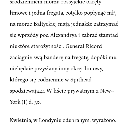
środziemnćm morzu rossyjekie okręty
liniowe i jedna fregata, eotylko popłynąć mł\
na morze Bałtyckie; mają jednakże zatrzymać
się wprzódy pod Alexandrya i zabrać stamtąd
niektóre starożytności. Generał Ricord
zaciągnie swą banderę na fregatę, dopóki mu
niebędaie przysłany inny okręt liniowy,
którego się codziennie w Spithead
spodziewają.41 W liście prywatnym z New--
York )I( d. 30.
Kwietnia, w Londynie odebranym, wyrażono: