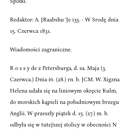
Spółki.
Redaktor: A. JRaabshu 'Je i35. - W Srodę dnia
15. Czerwca 1831.
Wiadomości zagraniczne.
R o s s y de z Petersburga, d. sa. Maja (3.
Czerwca.) Dnia i6. (28.) rn. b. JCM. W. Xigzna
Helena udała się na liniowym okręcie Kulm,
do morskich kąpieli na południowym brzegu
Anglii. W przeszły piątek d. 15. (27.) m. b.
odbyła się w tutej'szej stolicy w obecności N