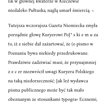
lik w głównej kwaterze w Kleczewie
niedaleko Pułtuska, nagłą umarł śmiercią. <
Tutejsza wczorajsza Gazeta Niemiecka zmyła
porządnie głowę Kuryerowi PoJ* s ki e m u za
to, iż z siebie dał zażartować, że (o pismo w
Poznaniu bywa niekiedy przedrukowane.
Prawdziwie zadziwiać musi, że przynajmniej
z e c er niezwrócił uwagi Kuryera Polskiego
na taką niedorzeczność; Jak leź wydawca
pisma publicznego może być tak mało
obeznanym ze stosunkami typogra« Ecznemi,