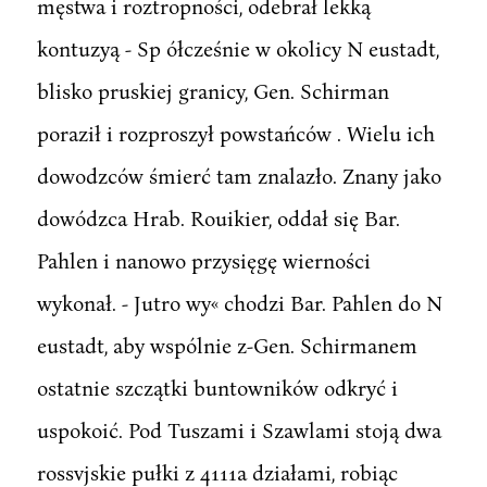
męstwa i roztropności, odebrał lekką
kontuzyą - Sp ółcześnie w okolicy N eustadt,
blisko pruskiej granicy, Gen. Schirman
poraził i rozproszył powstańców . Wielu ich
dowodzców śmierć tam znalazło. Znany jako
dowódzca Hrab. Rouikier, oddał się Bar.
Pahlen i nanowo przysięgę wierności
wykonał. - Jutro wy« chodzi Bar. Pahlen do N
eustadt, aby wspólnie z-Gen. Schirmanem
ostatnie szczątki buntowników odkryć i
uspokoić. Pod Tuszami i Szawlami stoją dwa
rossvjskie pułki z 4111a działami, robiąc