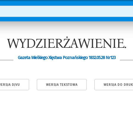
WYDZIERŻAWIENIE.
Gazeta Wielkiego Xięstwa Poznańskiego 1832.05.28 Nr123
ERSJA DJVU
WERSJA TEKSTOWA
WERSJA DO DRU