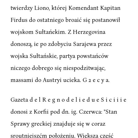
twierdzy Liono, której Komendant Kapitan
Firdus do ostatniego broaić się postanowił
wojskom Sułtańekim. Z Herzegovina
donoszą, ie po zdobyciu Sarajewa przez
wojska Sułtańskie, partya powstańców
niczego dobrego się niespodzitwając,
massami do Austryi ucieka. G 2 e c y a.
Gazeta d e l R e g n o d e l i e d u e S i c i i i e
donosi z Korfii pod dn. ig. Czerwca: "Stan
Sprawy greckiej znajduje się w coraz
sroutniejszćm położeniu. Większa część