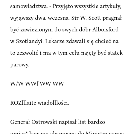
samowładztwa. - Przyjęto wszystkie artykuły,
wyjąwszy dwa. wczesna. Sir W. Scott pragnął
być zawiezionym do swych dóbr Alboisford
w Szotlandyi. Lekarze zdawali się chcieć na
to zezwolić i ma w tym celu najęty być statek
parowy.
W/W WWf WW WW
ROZlllaite wiadolllości.
Generał Ostrowski napisał list bardzo
umiar* kowany, ale mocny, do Ministra spraw