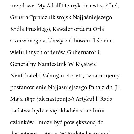
urzędowe: My Adolf Henryk Ernest v. Pfuel,
GenerałPpruczuik wojsk Najjaśniejszego
Króla Pruskiego, Kawaler orderu Orła
Czerwonego a. klassy z d bowem liściem i
wielu innych orderów, Gubernator i
Generalny Namiestnik W Kięstwie
Neufchatel i Valangin etc. etc, oznajmujemy
postanowienie Najjaśniejszego Pana z dn. Ji.
Maja 183r. jak następuje-? Artykuł l, Rada
państwa będzie się składała z siedmiu
członków i może być powiększoną do
dziewięciu. .- Art. 3, W Radzie kraju pod