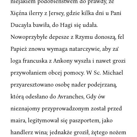
niejakiem podobieństwem do prawdy, źe
Xięźna ilerry z Jersey, gdzie kilka dni u Pani
Ducayla bawiła, do Hagi się udała.
Nowoprzybyłe depesze z Rzymu donoszą, fel
Papież znowu wymaga natarczywie, aby za'
loga francuska z Ankony wyszła i nawet grozi
przywołaniem obcej pomocy. W Sc. Michael
przyaresztowano osobę nader podejrzaną,
którą odesłano do Avranches, Gdy ów
nieznajomy przyprowadzonym został przed
maira, legitymował się paszportem, jako
handlerz wina; jednakże groził, żętego nożem