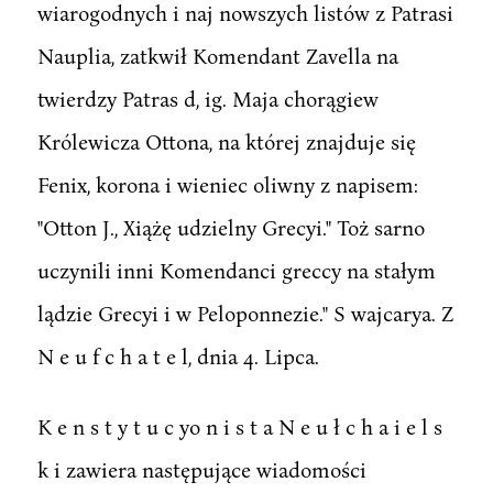
wiarogodnych i naj nowszych listów z Patrasi
Nauplia, zatkwił Komendant Zavella na
twierdzy Patras d, ig. Maja chorągiew
Królewicza Ottona, na której znajduje się
Fenix, korona i wieniec oliwny z napisem:
"Otton J., Xiążę udzielny Grecyi." Toż sarno
uczynili inni Komendanci greccy na stałym
lądzie Grecyi i w Peloponnezie." S wajcarya. Z
N e u f c h a t e l, dnia 4. Lipca.
K e n s t y t u c yo n i s t a N e u ł c h a i e l s
k i zawiera następujące wiadomości