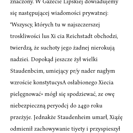
znaczony. W Gazecie Lipskiej dowiadujemy
się następującej wiadomości prywatnej:
"Wszyscy, których tu w najszczerszej
troskliwości lus Xi cia Reichstadt obchodzi,
twierdzą, że suchoty jego żadnej nierokują
nadziei. Dopokąd jeszcze żył wielki
Staudenbcim, umiejący pr/y nader nagłym
wzroście konstytucysA osłabionego Xiecia
pielęgnować» mógł się spodziewać, ze owę
niebezpieczną peryodcj do 24go roku
przeżyje. Jednakże Staudenheim umarł, Xiąźę
odmienił zachowywanie tiyety i przyspieszył