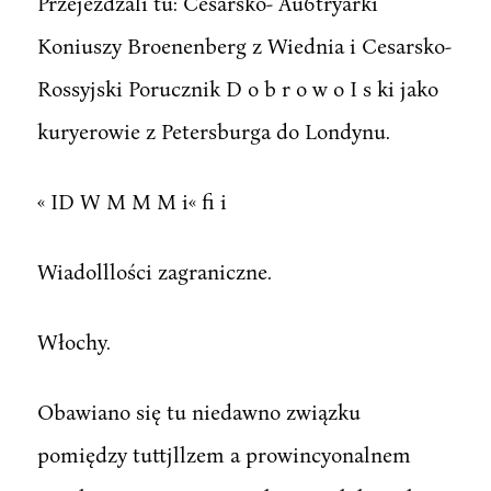
Przejeżdżali tu: Cesarsko- Au6tryarki
Koniuszy Broenenberg z Wiednia i Cesarsko-
Rossyjski Porucznik D o b r o w o I s ki jako
kuryerowie z Petersburga do Londynu.
« ID W M M M i« fi i
Wiadolllości zagraniczne.
Włochy.
Obawiano się tu niedawno związku
pomiędzy tuttjllzem a prowincyonalnem