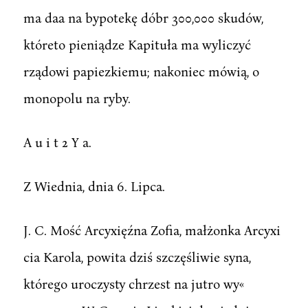
ma daa na bypotekę dóbr 300,000 skudów,
któreto pieniądze Kapituła ma wyliczyć
rządowi papiezkiemu; nakoniec mówią, o
monopolu na ryby.
A u i t 2 Y a.
Z Wiednia, dnia 6. Lipca.
J. C. Mość Arcyxięźna Zofia, małżonka Arcyxi
cia Karola, powita dziś szczęśliwie syna,
którego uroczysty chrzest na jutro wy«