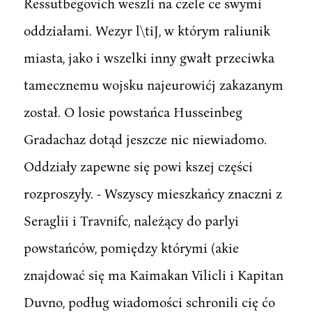
Ressutbegovich weszli na czele ce swymi
oddziałami. Wezyr l\tiJ, w którym raliunik
miasta, jako i wszelki inny gwałt przeciwka
tamecznemu wojsku najeurowićj zakazanym
został. O losie powstańca Husseinbeg
Gradachaz dotąd jeszcze nic niewiadomo.
Oddziały zapewne się powi kszej części
rozproszyły. - Wszyscy mieszkańcy znaczni z
Seraglii i Travnifc, należący do parlyi
powstańców, pomiędzy którymi (akie
znajdować się ma Kaimakan Vilicli i Kapitan
Duvno, podług wiadomości schronili cię ćo