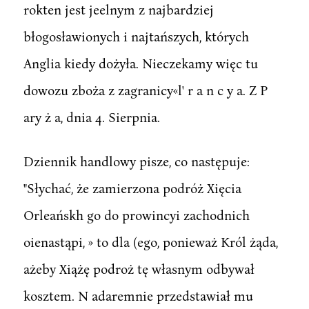
rokten jest jeelnym z najbardziej
błogosławionych i najtańszych, których
Anglia kiedy dożyła. Nieczekamy więc tu
dowozu zboża z zagranicy«l' r a n c y a. Z P
ary ż a, dnia 4. Sierpnia.
Dziennik handlowy pisze, co następuje:
"Słychać, że zamierzona podróż Xięcia
Orleańskh go do prowincyi zachodnich
oienastąpi, » to dla (ego, ponieważ Król żąda,
ażeby Xiążę podroż tę własnym odbywał
kosztem. N adaremnie przedstawiał mu