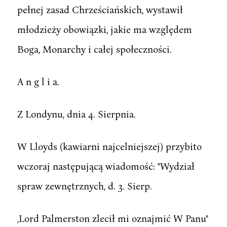
pełnej zasad Chrześciańskich, wystawił
młodzieży obowiązki, jakie ma względem
Boga, Monarchy i całej społeczności.
A n g l i a.
Z Londynu, dnia 4. Sierpnia.
W Lloyds (kawiarni najcelniejszej) przybito
wczoraj następującą wiadomość: "Wydział
spraw zewnętrznych, d. 3. Sierp.
,Lord Palmerston zlecił mi oznajmić W Panu"