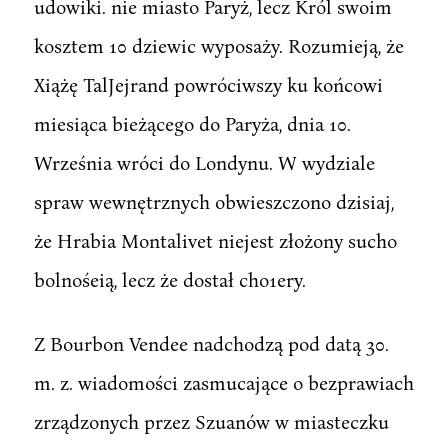
udowiki. nie miasto Paryż, lecz Król swoim
kosztem 10 dziewic wyposaży. Rozumieją, że
Xiążę TalJejrand powróciwszy ku końcowi
miesiąca bieżącego do Paryża, dnia 10.
Września wróci do Londynu. W wydziale
spraw wewnętrznych obwieszczono dzisiaj,
że Hrabia Montalivet niejest złożony sucho
bolnośeią, lecz że dostał cho1ery.
Z Bourbon Vendee nadchodzą pod datą 30.
m. z. wiadomości zasmucające o bezprawiach
zrządzonych przez Szuanów w miasteczku