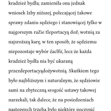
kradzież bydła; zamieniła ona jednak
wniosek Izby niższej, polecającej takowe
sprawy zdaniu sędziego i stanowiącej tylko w
najgorszym raZie tleportacyą doż\ wotnią za
najsroższą karę, w ten sposób, że sędziemu
niepozostaje wybór źaclfii, lecz że każda
kradzież bydła nia być ukaraną
przezdeportacyądożywotnią. Skutkiem tego
było najbliższym i naturalnym, że sędziowie
sami na zbyteczną srogość ustawy takowej
narzekali, tak dalece, że na posiedzeniach
następnych trzeba było niektóre poczynić