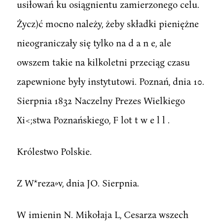
usiłowań ku osiągnientu zamierzonego celu.
Życz)ć mocno należy, żeby składki pieniężne
nieograniczały się tylko na d a n e, ale
owszem takie na kilkoletni przeciąg czasu
zapewnione były instytutowi. Poznań, dnia 10.
Sierpnia 1832 Naczelny Prezes Wielkiego
Xi<;stwa Poznańskiego, F lot t w e l l .
Królestwo Polskie.
Z W*reza»v, dnia JO. Sierpnia.
W imienin N. Mikołaja L, Cesarza wszech