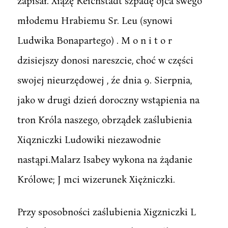
zapisał. Xiążę Reichstadt szpadę ojca swego
młodemu Hrabiemu Sr. Leu (synowi
Ludwika Bonapartego) . M o n i t o r
dzisiejszy donosi nareszcie, choć w części
swojej nieurzędowej , źe dnia 9. Sierpnia,
jako w drugi dzień doroczny wstąpienia na
tron Króla naszego, obrządek zaślubienia
Xiqzniczki Ludowiki niezawodnie
nastąpi.Malarz Isabey wykona na żądanie
Królowe; J mci wizerunek Xiężniczki.
Przy sposobności zaślubienia Xigzniczki L